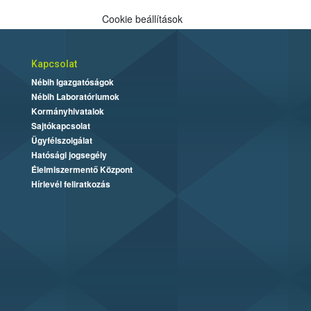
Cookie beállítások
Kapcsolat
Nébih Igazgatóságok
Nébih Laboratóriumok
Kormányhivatalok
Sajtókapcsolat
Ügyfélszolgálat
Hatósági jogsegély
Élelmiszermentő Központ
Hírlevél feliratkozás