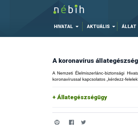
HIVATAL
AKTUÁLIS
ÁLLAT
A koronavírus állategészsé
A Nemzeti Élelmiszerlánc-biztonsági Hivat
koronavírussal kapcsolatos „kérdezz-felelek
Állategészségügy