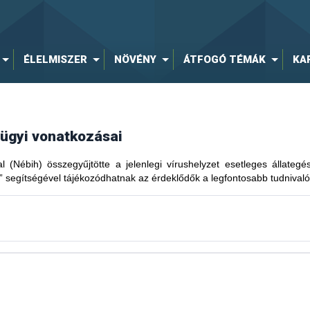
ÉLELMISZER
NÖVÉNY
ÁTFOGÓ TÉMÁK
KA
gügyi vonatkozásai
al (Nébih) összegyűjtötte a jelenlegi vírushelyzet esetleges állateg
” segítségével tájékozódhatnak az érdeklődők a legfontosabb tudnivaló