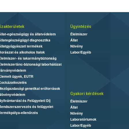
Szakterületek
Ügyintézés
Állat-egészségügy és állatvédelem
Élelmiszer
Állategészségügyi diagnosztika
Állat
Állatgyógyászati termékek
Növény
Borászat és alkoholos italok
Labor/Egyéb
Élelmiszer- és takarmánybiztonság
Élelmiszerlánc-biztonsági laborhálózat
Járványvédelem
Kiemelt ügyek, EUTR
Kockázatkezelés
Mezőgazdasági genetikai erőforrások
Gyakori kérdések
Növényvédelem
Nyilvántartási és Felügyeleti Díj
Élelmiszer
Rendszerszervezés és felügyelet
Állat
Termékpálya-ellenőrzés
Növény
Laboratóriumok
Labor/Egyéb