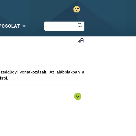
PCSOLAT
észségügyi vonatkozásait. Az alábbiakban a
król.