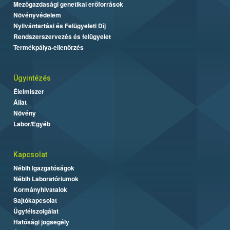
Mezőgazdasági genetikai erőforrások
Növényvédelem
Nyilvántartási és Felügyeleti Díj
Rendszerszervezés és felügyelet
Termékpálya-ellenőrzés
Ügyintézés
Élelmiszer
Állat
Növény
Labor/Egyéb
Kapcsolat
Nébih Igazgatóságok
Nébih Laboratóriumok
Kormányhivatalok
Sajtókapcsolat
Ügyfélszolgálat
Hatósági jogsegély