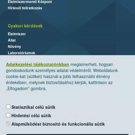
Élelmiszermentő Központ
Hírlevél feliratkozás
Gyakori kérdések
Élelmiszer
Állat
Növény
Laboratóriumok
Labor/Egyéb
Adatkezelési tájékoztatónkban
megismerheti, hogyan
gondoskodunk személyes adatai védelméről. Weboldalunk
cookie-kat (sütiket) használ a jobb felhasználói élmény
érdekében, melynek biztosításához kérjük, kattintson az
„Elfogadom” gombra.
Statisztikai célú sütik
Nemzeti Élelmiszerlánc-biztonsági Hivatal
Hirdetési célú sütik
Cím: 1024 Budapest, Keleti Károly utca. 24.
Alapműködést biztosító és funkcionális sütik
Levelezési cím: 1525 Budapest. Pf. 30.