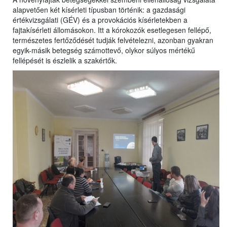
alapvetően két kísérleti típusban történik: a gazdasági
értékvizsgálati (GÉV) és a provokációs kísérletekben a
fajtakísérleti állomásokon. Itt a kórokozók esetlegesen fellépő,
természetes fertőződését tudják felvételezni, azonban gyakran
egyik-másik betegség számottevő, olykor súlyos mértékű
fellépését is észlelik a szakértők.