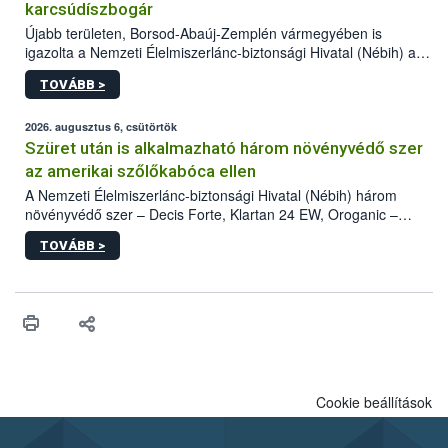
karcsúdíszbogár
Újabb területen, Borsod-Abaúj-Zemplén vármegyében is
igazolta a Nemzeti Élelmiszerlánc-biztonsági Hivatal (Nébih) a
kőrisrontó karcsúdíszbogár (Agrilus planipennis) jelenlétét. A
TOVÁBB >
kártevőt nem csak színcsapdában találták meg, de már fertőzött
fában is azonosították. A növényvédelmi szakemberek folytatják
az intenzív felderítést, emellett az intézkedéseket a szlovák
2026. augusztus 6, csütörtök
hatósággal is összehangolják a terjedés megállítása érdekében.
Szüret után is alkalmazható három növényvédő szer
az amerikai szőlőkabóca ellen
A Nemzeti Élelmiszerlánc-biztonsági Hivatal (Nébih) három
növényvédő szer – Decis Forte, Klartan 24 EW, Oroganic –
engedélyokiratát módosította, így azok a szüretet követően,
TOVÁBB >
egészen a vesszőérettség (BBCH 91) stádiumáig
felhasználhatóak a szőlőben. A kiterjesztések célja, hogy a korai
érésű szőlőkben is legyen lehetőség a károsító elleni további
védekezésre. Az Oroganic készítmény kis kiszerelésben kiskerti
felhasználók számára is elérhető és ökológiai termesztésben is
engedélyezett.
Cookie beállítások