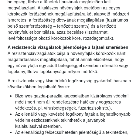
betegség, illetve a tünetek típusának megfelelően kell
megválasztani. A kalászos növényfajok esetében az egyes
kórokozók fertőzésének megállapítására két alapvető módszert
ismeretes: a fertőzöttség db%-ának megállapítása (fuzáriumos
belső szemfertőzöttség – fertőzött szem%) és a fertőzött
növényfelület bonitálása, azaz becslése (lisztharmat,
levélfoltosságot okozó kórokozók köre, rozsdagombák).
A rezisztencia vizsgálatok jelentősége a fajtaelismerésben
A rezisztenciavizsgálatok célja a növényfajták kórokozók iránti
magatartásának megállapítása, tehát annak eldöntése, hogy
egy növényfajta egy adott betegséggel szemben ellenálló vagy
fogékony, illetve fogékonysága milyen mértékű.
A rezisztencia vagy kismértékű fogékonyság gyakorlati haszna a
következőkben foglalható össze:
Bizonyos gazda-parazita kapcsolatban kizárólagos védelmi
mód (mert nem áll rendelkezésre hatékony vegyszeres
védekezés, pl. vírusbetegségek, fuzariozisok stb.).
Az ellenálló vagy kevésbé fogékony fajták a leghatékonyabb
védelmi eszközeinknek tekinthetők a járványok
kialakulásával szemben.
Az ellenállóság felbecsülhetetlen jelentőségű a tekintetben,