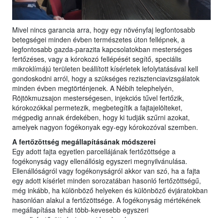
Mivel nincs garancia arra, hogy egy növényfaj legfontosabb
betegségei minden évben természetes úton fellépnek, a
legfontosabb gazda-parazita kapcsolatokban mesterséges
fertőzéses, vagy a kórokozó fellépését segítő, speciális
mikroklímájú területen beállított kísérletek lefolytatásával kell
gondoskodni arról, hogy a szükséges rezisztenciavizsgálatok
minden évben megtörténjenek. A Nébih telephelyén,
Röjtökmuzsajon mesterségesen, injekciós tűvel fertőzik,
kórokozókkal permetezik, megbetegítik a fajtajelölteket,
mégpedig annak érdekében, hogy ki tudják szűrni azokat,
amelyek nagyon fogékonyak egy-egy kórokozóval szemben.
A fertőzöttség megállapításának módszerei
Egy adott fajta egyetlen parcellájának fertőzöttsége a
fogékonyság vagy ellenállósig egyszeri megnyilvánulása.
Ellenállóságról vagy fogékonyságról akkor van szó, ha a fajta
egy adott kísérlet minden sorozatában hasonló fertőzöttségű,
még inkább, ha különböző helyeken és különböző évjáratokban
hasonlóan alakul a fertőzöttsége. A fogékonyság mértékének
megállapítása tehát több-kevesebb egyszeri