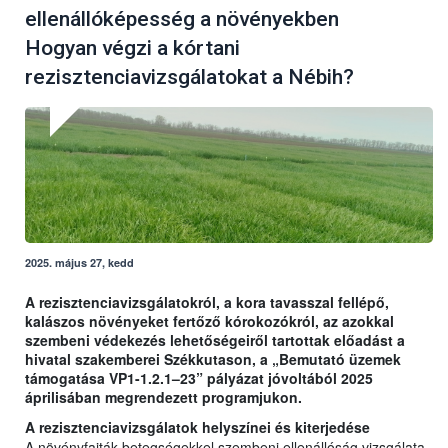
ellenállóképesség a növényekben
Hogyan végzi a kórtani
rezisztenciavizsgálatokat a Nébih?
2025. május 27, kedd
A rezisztenciavizsgálatokról, a kora tavasszal fellépő,
kalászos növényeket fertőző kórokozókról, az azokkal
szembeni védekezés lehetőségeiről tartottak előadást a
hivatal szakemberei Székkutason, a „Bemutató üzemek
támogatása VP1-1.2.1–23” pályázat jóvoltából 2025
áprilisában megrendezett programjukon.
A rezisztenciavizsgálatok helyszínei és kiterjedése
A növényfajták betegségekkel szembeni ellenállóság vizsgálata