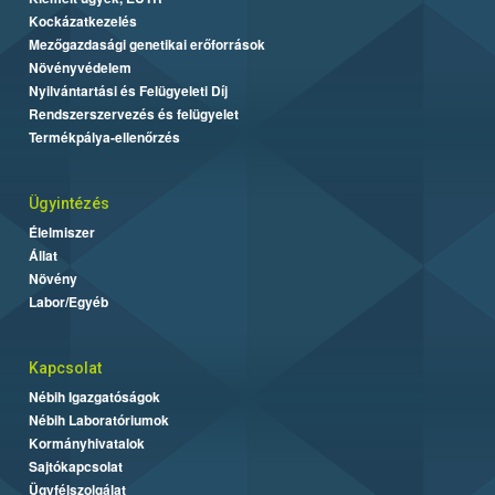
Kockázatkezelés
Mezőgazdasági genetikai erőforrások
Növényvédelem
Nyilvántartási és Felügyeleti Díj
Rendszerszervezés és felügyelet
Termékpálya-ellenőrzés
Ügyintézés
Élelmiszer
Állat
Növény
Labor/Egyéb
Kapcsolat
Nébih Igazgatóságok
Nébih Laboratóriumok
Kormányhivatalok
Sajtókapcsolat
Ügyfélszolgálat