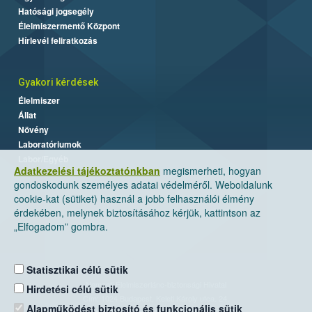
Hatósági jogsegély
Élelmiszermentő Központ
Hírlevél feliratkozás
Gyakori kérdések
Élelmiszer
Állat
Növény
Laboratóriumok
Labor/Egyéb
Adatkezelési tájékoztatónkban
megismerheti, hogyan
gondoskodunk személyes adatai védelméről. Weboldalunk
cookie-kat (sütiket) használ a jobb felhasználói élmény
érdekében, melynek biztosításához kérjük, kattintson az
„Elfogadom” gombra.
Statisztikai célú sütik
Nemzeti Élelmiszerlánc-biztonsági Hivatal
Hirdetési célú sütik
Cím: 1024 Budapest, Keleti Károly utca. 24.
Alapműködést biztosító és funkcionális sütik
Levelezési cím: 1525 Budapest. Pf. 30.