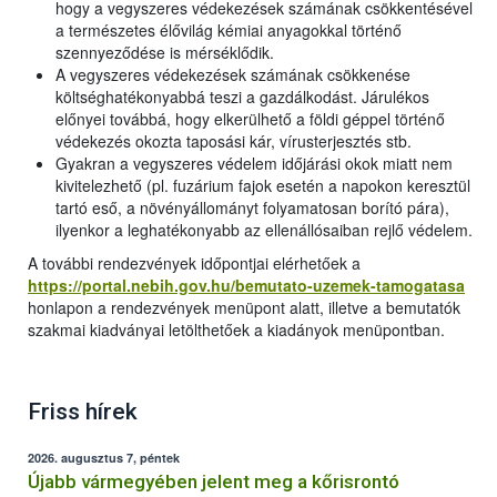
hogy a vegyszeres védekezések számának csökkentésével
a természetes élővilág kémiai anyagokkal történő
szennyeződése is mérséklődik.
A vegyszeres védekezések számának csökkenése
költséghatékonyabbá teszi a gazdálkodást. Járulékos
előnyei továbbá, hogy elkerülhető a földi géppel történő
védekezés okozta taposási kár, vírusterjesztés stb.
Gyakran a vegyszeres védelem időjárási okok miatt nem
kivitelezhető (pl. fuzárium fajok esetén a napokon keresztül
tartó eső, a növényállományt folyamatosan borító pára),
ilyenkor a leghatékonyabb az ellenállósaiban rejlő védelem.
A további rendezvények időpontjai elérhetőek a
https://portal.nebih.gov.hu/bemutato-uzemek-tamogatasa
honlapon a rendezvények menüpont alatt, illetve a bemutatók
szakmai kiadványai letölthetőek a kiadányok menüpontban.
Friss hírek
2026. augusztus 7, péntek
Újabb vármegyében jelent meg a kőrisrontó