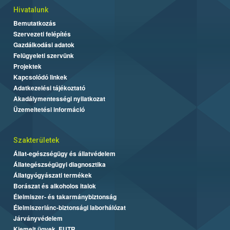
Hivatalunk
Bemutatkozás
Szervezeti felépítés
Gazdálkodási adatok
Felügyeleti szervünk
Projektek
Kapcsolódó linkek
Adatkezelési tájékoztató
Akadálymentességi nyilatkozat
Üzemeltetési információ
Szakterületek
Állat-egészségügy és állatvédelem
Állategészségügyi diagnosztika
Állatgyógyászati termékek
Borászat és alkoholos italok
Élelmiszer- és takarmánybiztonság
Élelmiszerlánc-biztonsági laborhálózat
Járványvédelem
Kiemelt ügyek, EUTR