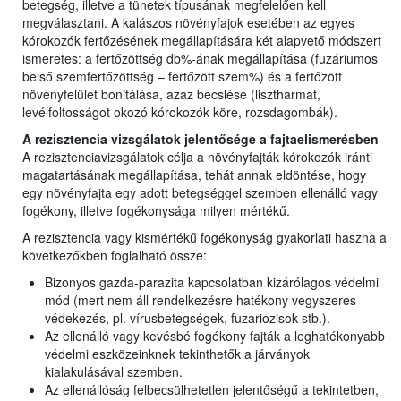
betegség, illetve a tünetek típusának megfelelően kell
megválasztani. A kalászos növényfajok esetében az egyes
kórokozók fertőzésének megállapítására két alapvető módszert
ismeretes: a fertőzöttség db%-ának megállapítása (fuzáriumos
belső szemfertőzöttség – fertőzött szem%) és a fertőzött
növényfelület bonitálása, azaz becslése (lisztharmat,
levélfoltosságot okozó kórokozók köre, rozsdagombák).
A rezisztencia vizsgálatok jelentősége a fajtaelismerésben
A rezisztenciavizsgálatok célja a növényfajták kórokozók iránti
magatartásának megállapítása, tehát annak eldöntése, hogy
egy növényfajta egy adott betegséggel szemben ellenálló vagy
fogékony, illetve fogékonysága milyen mértékű.
A rezisztencia vagy kismértékű fogékonyság gyakorlati haszna a
következőkben foglalható össze:
Bizonyos gazda-parazita kapcsolatban kizárólagos védelmi
mód (mert nem áll rendelkezésre hatékony vegyszeres
védekezés, pl. vírusbetegségek, fuzariozisok stb.).
Az ellenálló vagy kevésbé fogékony fajták a leghatékonyabb
védelmi eszközeinknek tekinthetők a járványok
kialakulásával szemben.
Az ellenállóság felbecsülhetetlen jelentőségű a tekintetben,