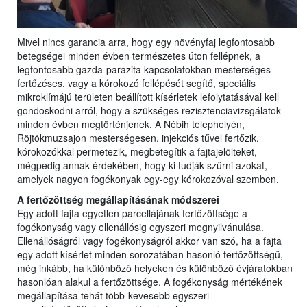
Mivel nincs garancia arra, hogy egy növényfaj legfontosabb
betegségei minden évben természetes úton fellépnek, a
legfontosabb gazda-parazita kapcsolatokban mesterséges
fertőzéses, vagy a kórokozó fellépését segítő, speciális
mikroklímájú területen beállított kísérletek lefolytatásával kell
gondoskodni arról, hogy a szükséges rezisztenciavizsgálatok
minden évben megtörténjenek. A Nébih telephelyén,
Röjtökmuzsajon mesterségesen, injekciós tűvel fertőzik,
kórokozókkal permetezik, megbetegítik a fajtajelölteket,
mégpedig annak érdekében, hogy ki tudják szűrni azokat,
amelyek nagyon fogékonyak egy-egy kórokozóval szemben.
A fertőzöttség megállapításának módszerei
Egy adott fajta egyetlen parcellájának fertőzöttsége a
fogékonyság vagy ellenállósig egyszeri megnyilvánulása.
Ellenállóságról vagy fogékonyságról akkor van szó, ha a fajta
egy adott kísérlet minden sorozatában hasonló fertőzöttségű,
még inkább, ha különböző helyeken és különböző évjáratokban
hasonlóan alakul a fertőzöttsége. A fogékonyság mértékének
megállapítása tehát több-kevesebb egyszeri