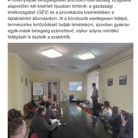
alapvetően két kísérleti típusban történik: a gazdasági
értékvizsgálati (GÉV) és a provokációs kísérletekben a
fajtakísérleti állomásokon. Itt a kórokozók esetlegesen fellépő,
természetes fertőződését tudják felvételezni, azonban gyakran
egyik-másik betegség számottevő, olykor súlyos mértékű
fellépését is észlelik a szakértők.