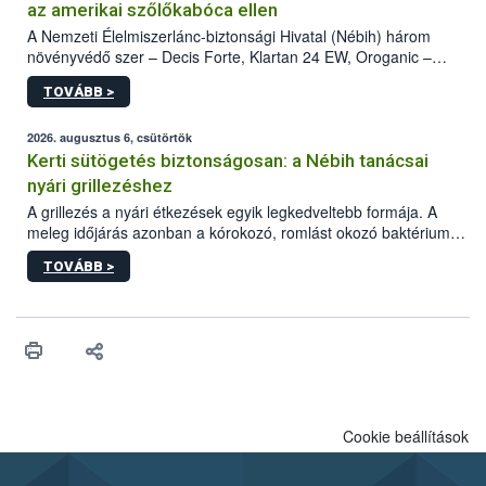
az amerikai szőlőkabóca ellen
A Nemzeti Élelmiszerlánc-biztonsági Hivatal (Nébih) három
növényvédő szer – Decis Forte, Klartan 24 EW, Oroganic –
engedélyokiratát módosította, így azok a szüretet követően,
TOVÁBB >
egészen a vesszőérettség (BBCH 91) stádiumáig
felhasználhatóak a szőlőben. A kiterjesztések célja, hogy a korai
érésű szőlőkben is legyen lehetőség a károsító elleni további
2026. augusztus 6, csütörtök
védekezésre. Az Oroganic készítmény kis kiszerelésben kiskerti
Kerti sütögetés biztonságosan: a Nébih tanácsai
felhasználók számára is elérhető és ökológiai termesztésben is
nyári grillezéshez
engedélyezett.
A grillezés a nyári étkezések egyik legkedveltebb formája. A
meleg időjárás azonban a kórokozó, romlást okozó baktériumok
gyorsabb szaporodásának is kedvez. A szabadtéri sütögetés
TOVÁBB >
ezért nem csupán a megfelelő sütési technikáról szól: legalább
ilyen fontos az alapanyagok biztonságos kezelése, az alapvető
higiéniai szabályok betartása, a megfelelő hőkezelés, valamint a
maradékok szakszerű tárolása. A Nemzeti Élelmiszerlánc-
biztonsági Hivatal (Nébih) Oktatási Programja összegyűjtötte a
biztonságos grillezés legfontosabb tudnivalóit.
Cookie beállítások