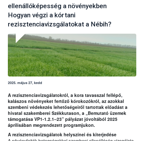
ellenállóképesség a növényekben
Hogyan végzi a kórtani
rezisztenciavizsgálatokat a Nébih?
2025. május 27, kedd
A rezisztenciavizsgálatokról, a kora tavasszal fellépő,
kalászos növényeket fertőző kórokozókról, az azokkal
szembeni védekezés lehetőségeiről tartottak előadást a
hivatal szakemberei Székkutason, a „Bemutató üzemek
támogatása VP1-1.2.1–23” pályázat jóvoltából 2025
áprilisában megrendezett programjukon.
A rezisztenciavizsgálatok helyszínei és kiterjedése
A növényfajták betegségekkel szembeni ellenállóság vizsgálata