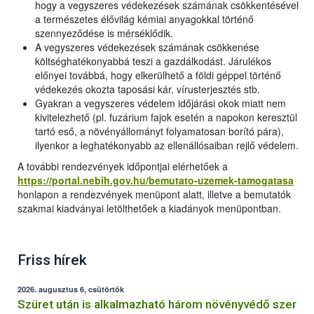
hogy a vegyszeres védekezések számának csökkentésével
a természetes élővilág kémiai anyagokkal történő
szennyeződése is mérséklődik.
A vegyszeres védekezések számának csökkenése
költséghatékonyabbá teszi a gazdálkodást. Járulékos
előnyei továbbá, hogy elkerülhető a földi géppel történő
védekezés okozta taposási kár, vírusterjesztés stb.
Gyakran a vegyszeres védelem időjárási okok miatt nem
kivitelezhető (pl. fuzárium fajok esetén a napokon keresztül
tartó eső, a növényállományt folyamatosan borító pára),
ilyenkor a leghatékonyabb az ellenállósaiban rejlő védelem.
A további rendezvények időpontjai elérhetőek a
https://portal.nebih.gov.hu/bemutato-uzemek-tamogatasa
honlapon a rendezvények menüpont alatt, illetve a bemutatók
szakmai kiadványai letölthetőek a kiadányok menüpontban.
Friss hírek
2026. augusztus 6, csütörtök
Szüret után is alkalmazható három növényvédő szer