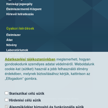
Hatósági jogsegély
Élelmiszermentő Központ
Hírlevél feliratkozás
Gyakori kérdések
Élelmiszer
Állat
Növény
Laboratóriumok
Labor/Egyéb
Adatkezelési tájékoztatónkban
megismerheti, hogyan
gondoskodunk személyes adatai védelméről. Weboldalunk
cookie-kat (sütiket) használ a jobb felhasználói élmény
érdekében, melynek biztosításához kérjük, kattintson az
„Elfogadom” gombra.
Statisztikai célú sütik
Nemzeti Élelmiszerlánc-biztonsági Hivatal
Hirdetési célú sütik
Cím: 1024 Budapest, Keleti Károly utca. 24.
Alapműködést biztosító és funkcionális sütik
Levelezési cím: 1525 Budapest. Pf. 30.