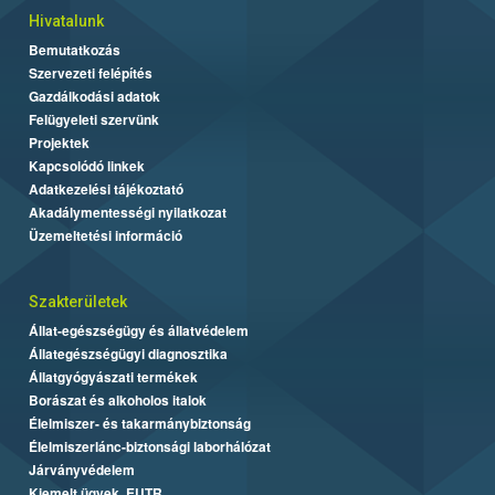
Hivatalunk
Bemutatkozás
Szervezeti felépítés
Gazdálkodási adatok
Felügyeleti szervünk
Projektek
Kapcsolódó linkek
Adatkezelési tájékoztató
Akadálymentességi nyilatkozat
Üzemeltetési információ
Szakterületek
Állat-egészségügy és állatvédelem
Állategészségügyi diagnosztika
Állatgyógyászati termékek
Borászat és alkoholos italok
Élelmiszer- és takarmánybiztonság
Élelmiszerlánc-biztonsági laborhálózat
Járványvédelem
Kiemelt ügyek, EUTR