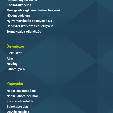
Kockázatkezelés
Mezőgazdasági genetikai erőforrások
Növényvédelem
Nyilvántartási és Felügyeleti Díj
Rendszerszervezés és felügyelet
Termékpálya-ellenőrzés
Ügyintézés
Élelmiszer
Állat
Növény
Labor/Egyéb
Kapcsolat
Nébih Igazgatóságok
Nébih Laboratóriumok
Kormányhivatalok
Sajtókapcsolat
Ügyfélszolgálat