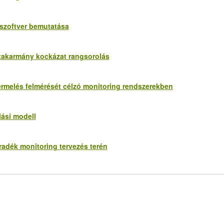
 szoftver bemutatása
 takarmány kockázat rangsorolás
ermelés felmérését célzó monitoring rendszerekben
lási modell
radék monitoring tervezés terén