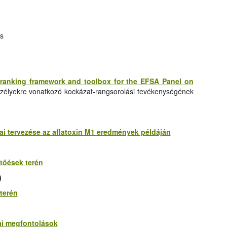
es
 ranking framework and toolbox for the EFSA Panel on
zélyekre vonatkozó kockázat-rangsorolási tevékenységének
kai tervezése az aflatoxin M1 eredmények példáján
ertőések terén
)
 terén
ai megfontolások