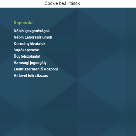
Cookie beállítások
Kapcsolat
Nébih Igazgatóságok
Nébih Laboratóriumok
Kormányhivatalok
Sajtókapcsolat
Ügyfélszolgálat
Hatósági jogsegély
Élelmiszermentő Központ
Hírlevél feliratkozás