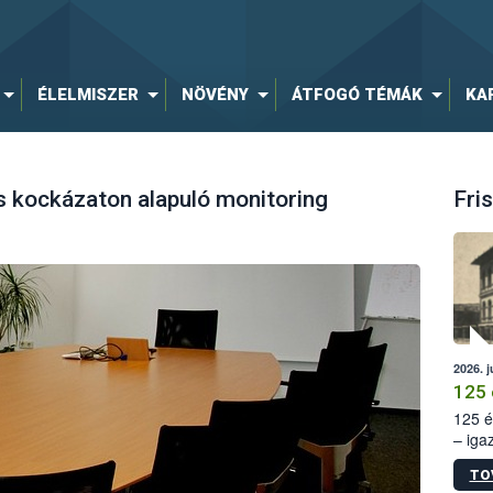
ÉLELMISZER
NÖVÉNY
ÁTFOGÓ TÉMÁK
KA
 kockázaton alapuló monitoring
Fris
2026. j
125 
125 é
– iga
állam
TO
15. sz