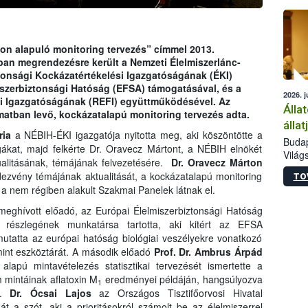
épüle
on alapuló monitoring tervezés” címmel 2013.
an megrendezésre került a Nemzeti Élelmiszerlánc-
ztonsági Kockázatértékelési Igazgatóságának (ÉKI)
iszerbiztonsági Hatóság (EFSA) támogatásával, és a
2026. j
i Igazgatóságának (REFI) együttműködésével. Az
Álla
matban levő, kockázatalapú monitoring tervezés adta.
álla
ria
a NÉBIH-ÉKI igazgatója nyitotta meg, aki köszöntötte a
Budap
gákat, majd felkérte Dr. Oravecz Mártont, a NÉBIH elnökét
Világ
alitásának, témájának felvezetésére.
Dr. Oravecz Márton
szakér
ezvény témájának aktualitását, a kockázatalapú monitoring
TO
Az Ag
 a nem régiben alakult Szakmai Panelek látnak el.
Minis
bizto
meghívott előadó, az Európai Élelmiszerbiztonsági Hatóság
megva
ó részlegének munkatársa tartotta, aki kitért az EFSA
haszo
emutatta az európai hatóság biológiai veszélyekre vonatkozó
európ
mint eszköztárát. A második előadó
Prof. Dr. Ambrus Árpád
50 ré
lapú mintavételezés statisztikai tervezését ismertette a
gazda
 mintáinak aflatoxin M
eredményei példáján, hangsúlyozva
1
t.
Dr. Ócsai Lajos
az Országos Tisztifőorvosi Hivatal
t a szót, aki a prioritásokról számolt be az élelmiszerrel