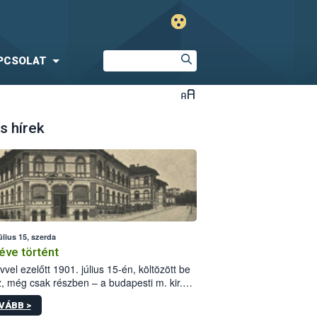
PCSOLAT
s hírek
úlius 15, szerda
éve történt
vvel ezelőtt 1901. július 15-én, költözött be
z, még csak részben – a budapesti m. kir.
i vetőmagvizsgáló állomás a Kis Rókus utca
VÁBB >
ám alatti, Czigler Győző által tervezett új