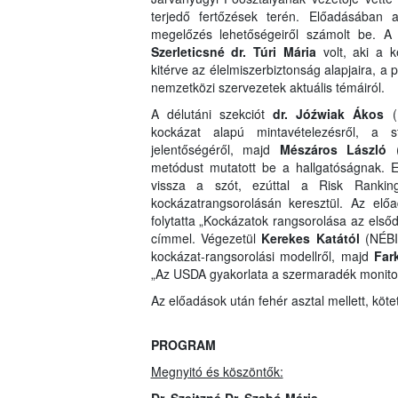
terjedő fertőzések terén. Előadásában 
megelőzés lehetőségeiről számolt be. A
Szerleticsné dr. Túri Mária
volt, aki a ké
kitérve az élelmiszerbiztonság alapjaira, a
nemzetközi szervezetek aktuális témáiról.
A délutáni szekciót
dr. Jóźwiak Ákos
(N
kockázat alapú mintavételezésről, a s
jelentőségéről, majd
Mészáros László
metódust mutatott be a hallgatóságnak. 
vissza a szót, ezúttal a Risk Ranking
kockázatrangsorolásán keresztül. Az el
folytatta „Kockázatok rangsorolása az első
címmel. Végezetül
Kerekes Katától
(NÉBIH
kockázat-rangsorolási modellről, majd
Far
„Az USDA gyakorlata a szermaradék monitor
Az előadások után fehér asztal mellett, köte
PROGRAM
Megnyitó és köszöntők: