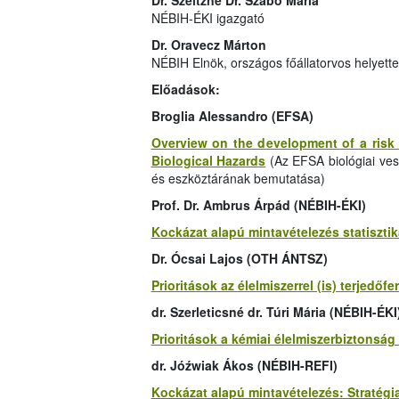
Dr. Szeitzné Dr. Szabó Mária
NÉBIH-ÉKI igazgató
Dr. Oravecz Márton
NÉBIH Elnök, országos főállatorvos helyett
Előadások:
Broglia Alessandro (EFSA)
Overview on the development of a risk
Biological Hazards
(Az EFSA biológiai ves
és eszköztárának bemutatása)
Prof. Dr. Ambrus Árpád (NÉBIH-ÉKI)
Kockázat alapú mintavételezés statiszti
Dr. Ócsai Lajos (OTH ÁNTSZ)
Prioritások az élelmiszerrel (is) terjedőf
dr. Szerleticsné dr. Túri Mária (NÉBIH-ÉKI
Prioritások a kémiai élelmiszerbiztonság
dr. Jóźwiak Ákos (NÉBIH-REFI)
Kockázat alapú mintavételezés: Stratégi