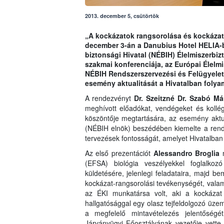
2013. december 5, csütörtök
„A kockázatok rangsorolása és kockázat
december 3-án a Danubius Hotel HELIA-b
biztonsági Hivatal (NÉBIH) Élelmiszerbi
szakmai konferenciája, az Európai Élelm
NÉBIH Rendszerszervezési és Felügyelet
esemény aktualitását a Hivatalban folya
A rendezvényt
Dr. Szeitzné Dr. Szabó Má
meghívott előadókat, vendégeket és kollé
köszöntője megtartására, az esemény aktu
(NÉBIH elnök) beszédében kiemelte a rend
tervezések fontosságát, amelyet Hivatalban
Az első prezentációt
Alessandro Broglia
(EFSA) biológia veszélyekkel foglalkoz
küldetésére, jelenlegi feladataira, majd b
kockázat-rangsorolási tevékenységét, vala
az ÉKI munkatársa volt, aki a kockázat a
hallgatósággal egy olasz tejfeldolgozó üzem
a megfelelő mintavételezés jelentőségé
Járványügyi Főosztályának vezetője vette á