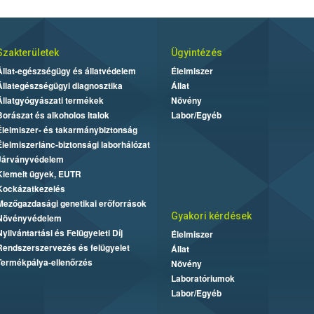
Szakterületek
Ügyintézés
Állat-egészségügy és állatvédelem
Élelmiszer
Állategészségügyi diagnosztika
Állat
Állatgyógyászati termékek
Növény
Borászat és alkoholos italok
Labor/Egyéb
Élelmiszer- és takarmánybiztonság
Élelmiszerlánc-biztonsági laborhálózat
Járványvédelem
Kiemelt ügyek, EUTR
Kockázatkezelés
Mezőgazdasági genetikai erőforrások
Gyakori kérdések
Növényvédelem
Nyilvántartási és Felügyeleti Díj
Élelmiszer
Rendszerszervezés és felügyelet
Állat
Termékpálya-ellenőrzés
Növény
Laboratóriumok
Labor/Egyéb