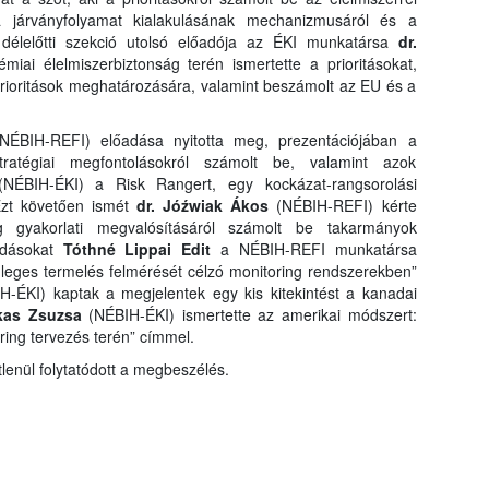
a járványfolyamat kialakulásának mechanizmusáról és a
 délelőtti szekció utolsó előadója az ÉKI munkatársa
dr.
miai élelmiszerbiztonság terén ismertette a prioritásokat,
 prioritások meghatározására, valamint beszámolt az EU és a
ÉBIH-REFI) előadása nyitotta meg, prezentációjában a
tratégiai megfontolásokról számolt be, valamint azok
(NÉBIH-ÉKI) a Risk Rangert, egy kockázat-rangsorolási
Ezt követően ismét
dr. Jóźwiak Ákos
(NÉBIH-REFI) kérte
 gyakorlati megvalósításáról számolt be takarmányok
őadásokat
Tóthné Lippai Edit
a NÉBIH-REFI munkatársa
dleges termelés felmérését célzó monitoring rendszerekben”
-ÉKI) kaptak a megjelentek egy kis kitekintést a kanadai
kas Zsuzsa
(NÉBIH-ÉKI) ismertette az amerikai módszert:
ing tervezés terén” címmel.
tlenül folytatódott a megbeszélés.