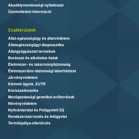
Akadálymentességi nyilatkozat
Üzemeltetési információ
Szakterületek
Állat-egészségügy és állatvédelem
Állategészségügyi diagnosztika
Állatgyógyászati termékek
Borászat és alkoholos italok
Élelmiszer- és takarmánybiztonság
Élelmiszerlánc-biztonsági laborhálózat
Járványvédelem
Kiemelt ügyek, EUTR
Kockázatkezelés
Mezőgazdasági genetikai erőforrások
Növényvédelem
Nyilvántartási és Felügyeleti Díj
Rendszerszervezés és felügyelet
Termékpálya-ellenőrzés