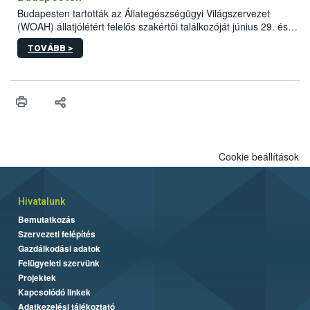
Budapesten tartották az Állategészségügyi Világszervezet
(WOAH) állatjólétért felelős szakértői találkozóját június 29. és
július 2. között. Az Agrár- és Élelmiszergazdaságért Felelős
TOVÁBB >
Minisztérium (AÉM) és a Nemzeti Élelmiszerlánc-biztonsági
Hivatal (Nébih) szervezésével megvalósult rendezvény célja a
gazdasági haszonállatok jólétének elősegítése volt az európai
régió országaiban. Az ülésen, több mint 50 résztvevő osztotta
meg tapasztalatait a gazdasági haszonállatok jólétének
fejlesztéséről.
Cookie beállítások
Hivatalunk
Bemutatkozás
Szervezeti felépítés
Gazdálkodási adatok
Felügyeleti szervünk
Projektek
Kapcsolódó linkek
Adatkezelési tájékoztató