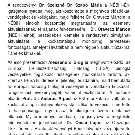
A rendezvényt
Dr. Szeitzné Dr. Szabó Mária
a NÉBIH-ÉKI
igazgatója nyitotta meg, aki köszöntötte a meghívott előadókat,
vendégeket és kollégákat, majd felkérte Dr. Oravecz Mártont, a
NÉBIH elnökét köszöntője megtartására, az esemény
aktualitásának, témájának felvezetésére.
Dr. Oravecz Márton
(NÉBIH elnök) beszédében kiemelte a rendezvény témájának
aktualitását, a kockázatalapú monitoring tervezések
fontosságát, amelyet Hivatalban a nem régiben alakult Szakmai
Panelek látnak el.
Az első prezentációt
Alessandro Broglia
meghívott előadó, az
Európai Élelmiszerbiztonsági Hatóság (EFSA) biológia
veszélyekkel foglalkozó részlegének munkatársa tartotta, aki
kitért az EFSA küldetésére, jelenlegi feladataira, majd bemutatta
az európai hatóság biológiai veszélyekre vonatkozó kockázat-
rangsorolási tevékenységét, valamint eszköztárát. A második
előadó
Prof. Dr. Ambrus Árpád
az ÉKI munkatársa volt, aki a
kockázat alapú mintavételezés statisztikai tervezését ismertette
a hallgatósággal egy olasz tejfeldolgozó üzem mintáinak
aflatoxin M
eredményei példáján, hangsúlyozva a megfelelő
1
mintavételezés jelentőségét.
Dr. Ócsai Lajos
az Országos
Tisztifőorvosi Hivatal Járványügyi Főosztályának vezetője vette
át a szót, aki a prioritásokról számolt be az élelmiszerrel terjedő