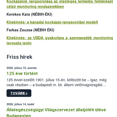
Kockázatok rangsorolása az elsőleges termelés felmérését
célzó monitoring rendszerekben
Kerekes Kata (NÉBIH-ÉKI)
Kitekintés: a kanadai kockázat-rangsorolási modell
Farkas Zsuzsa (NÉBIH ÉKI)
Kitekintés: az USDA gyakorlata a szermaradék monitoring
tervezés terén
Friss hírek
2026. július 15, szerda
125 éve történt
125 évvel ezelőtt 1901. július 15-én, költözött be – igaz, még
csak részben – a budapesti m. kir. állami vetőmagvizsgáló
állomás a Kis Rókus utca 15. szám alatti, Czigler Győző által
TOVÁBB >
tervezett új épületébe.
2026. július 14, kedd
Állategészségügyi Világszervezet állatjóléti ülése
Budapesten