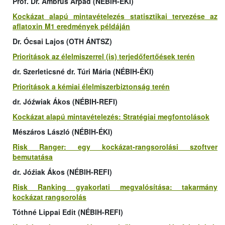
Prof. Dr. Ambrus Árpád (NÉBIH-ÉKI)
Kockázat alapú mintavételezés statisztikai tervezése az
aflatoxin M1 eredmények példáján
Dr. Ócsai Lajos (OTH ÁNTSZ)
Prioritások az élelmiszerrel (is) terjedőfertőések terén
dr. Szerleticsné dr. Túri Mária (NÉBIH-ÉKI)
Prioritások a kémiai élelmiszerbiztonság terén
dr. Jóźwiak Ákos (NÉBIH-REFI)
Kockázat alapú mintavételezés: Stratégiai megfontolások
Mészáros László (NÉBIH-ÉKI)
Risk Ranger: egy kockázat-rangsorolási szoftver
bemutatása
dr. Jóźiak Ákos (NÉBIH-REFI)
Risk Ranking gyakorlati megvalósítása: takarmány
kockázat rangsorolás
Tóthné Lippai Edit (NÉBIH-REFI)