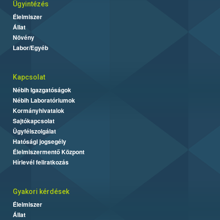
Ügyintézés
Élelmiszer
Állat
Növény
Labor/Egyéb
Kapcsolat
Nébih Igazgatóságok
Nébih Laboratóriumok
Kormányhivatalok
Sajtókapcsolat
Ügyfélszolgálat
Hatósági jogsegély
Élelmiszermentő Központ
Hírlevél feliratkozás
Gyakori kérdések
Élelmiszer
Állat