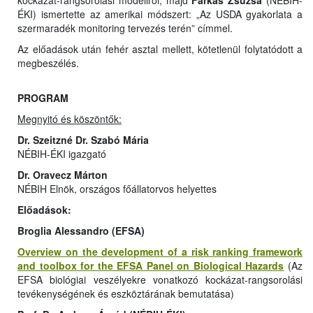
kockázat-rangsorolási modellről, majd
Farkas Zsuzsa
(NÉBIH-
ÉKI) ismertette az amerikai módszert: „Az USDA gyakorlata a
szermaradék monitoring tervezés terén” címmel.
Az előadások után fehér asztal mellett, kötetlenül folytatódott a
megbeszélés.
PROGRAM
Megnyitó és köszöntők:
Dr. Szeitzné Dr. Szabó Mária
NÉBIH-ÉKI igazgató
Dr. Oravecz Márton
NÉBIH Elnök, országos főállatorvos helyettes
Előadások:
Broglia Alessandro (EFSA)
Overview on the development of a risk ranking framework
and toolbox for the EFSA Panel on Biological Hazards
(Az
EFSA biológiai veszélyekre vonatkozó kockázat-rangsorolási
tevékenységének és eszköztárának bemutatása)