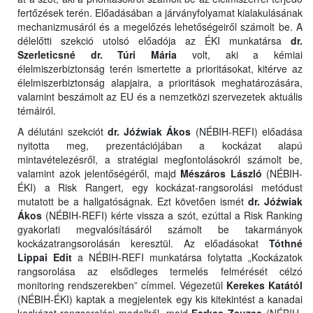
fertőzések terén. Előadásában a járványfolyamat kialakulásának
mechanizmusáról és a megelőzés lehetőségeiről számolt be. A
délelőtti szekció utolsó előadója az ÉKI munkatársa
dr.
Szerleticsné dr. Túri Mária
volt, aki a kémiai
élelmiszerbiztonság terén ismertette a prioritásokat, kitérve az
élelmiszerbiztonság alapjaira, a prioritások meghatározására,
valamint beszámolt az EU és a nemzetközi szervezetek aktuális
témáiról.
A délutáni szekciót
dr. Jóźwiak Ákos
(NÉBIH-REFI) előadása
nyitotta meg, prezentációjában a kockázat alapú
mintavételezésről, a stratégiai megfontolásokról számolt be,
valamint azok jelentőségéről, majd
Mészáros László
(NÉBIH-
ÉKI) a Risk Rangert, egy kockázat-rangsorolási metódust
mutatott be a hallgatóságnak. Ezt követően ismét
dr. Jóźwiak
Ákos
(NÉBIH-REFI) kérte vissza a szót, ezúttal a Risk Ranking
gyakorlati megvalósításáról számolt be takarmányok
kockázatrangsorolásán keresztül. Az előadásokat
Tóthné
Lippai Edit
a NÉBIH-REFI munkatársa folytatta „Kockázatok
rangsorolása az elsődleges termelés felmérését célzó
monitoring rendszerekben” címmel. Végezetül
Kerekes Katától
(NÉBIH-ÉKI) kaptak a megjelentek egy kis kitekintést a kanadai