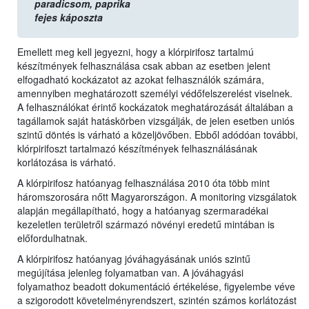
paradicsom,
paprika
fejes káposzta
Emellett meg kell jegyezni, hogy a klórpirifosz tartalmú
készítmények felhasználása csak abban az esetben jelent
elfogadható kockázatot az azokat felhasználók számára,
amennyiben meghatározott személyi védőfelszerelést viselnek.
A felhasználókat érintő kockázatok meghatározását általában a
tagállamok saját hatáskörben vizsgálják, de jelen esetben uniós
szintű döntés is várható a közeljövőben. Ebből adódóan további,
klórpirifoszt tartalmazó készítmények felhasználásának
korlátozása is várható.
A klórpirifosz hatóanyag felhasználása 2010 óta több mint
háromszorosára nőtt Magyarországon. A monitoring vizsgálatok
alapján megállapítható, hogy a hatóanyag szermaradékai
kezeletlen területről származó növényi eredetű mintában is
előfordulhatnak.
A klórpirifosz hatóanyag jóváhagyásának uniós szintű
megújítása jelenleg folyamatban van. A jóváhagyási
folyamathoz beadott dokumentáció értékelése, figyelembe véve
a szigorodott követelményrendszert, szintén számos korlátozást