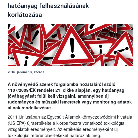
hatóanyag felhasználásának
korlátozása
2016. január 13, szerda
A növényvédő szerek forgalomba hozataláról szóló
1107/2009/EK rendelet 21. cikke alapján, egy hatóanyag
jóváhagyását felül kell vizsgálni, amennyiben új
tudományos és műszaki ismeretek vagy monitoring adatok
állnak rendelkezésre.
2011 júniusában az Egyesült Államok környezetvédelmi hivatala
(US EPA) újraértékelte a klórpirifoszra vonatkozó toxikológiai
vizsgálatok eredményeit. Az értékelés eredményeként új
toxikológiai referenciaértékeket határoztak meg.