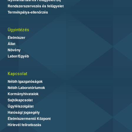
Rendszerszervezés és felügyelet
Termékpálya-ellenőrzés
Ügyintézés
Élelmiszer
Állat
Növény
Labor/Egyéb
Kapcsolat
Nébih Igazgatóságok
Nébih Laboratóriumok
Kormányhivatalok
Sajtókapcsolat
Ügyfélszolgálat
Hatósági jogsegély
Élelmiszermentő Központ
Hírlevél feliratkozás