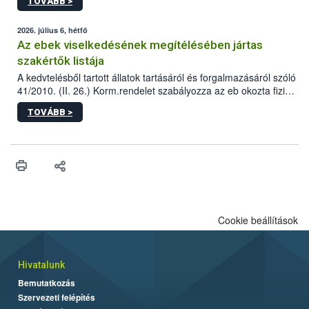
TOVÁBB >
tervezett új épületébe.
2026. július 6, hétfő
Az ebek viselkedésének megítélésében jártas
szakértők listája
A kedvtelésből tartott állatok tartásáról és forgalmazásáról szóló
41/2010. (II. 26.) Korm.rendelet szabályozza az eb okozta fizikai
sérülés, illetve ennek veszélye keletkezésekor felmerülő
TOVÁBB >
hatósági feladatokat, valamint a veszélyes eb tartását és annak
engedélyezését. Ezen eljárások során szükség esetén be kell
vonni az ebek viselkedésének megítélésében jártas szakértőt.
Cookie beállítások
Hivatalunk
Bemutatkozás
Szervezeti felépítés