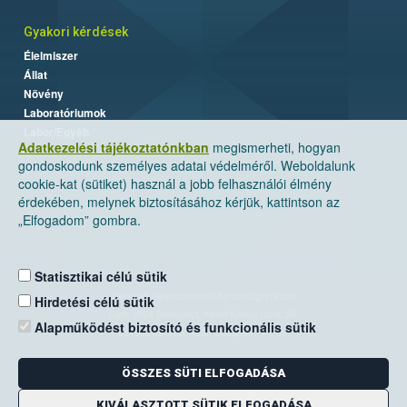
Gyakori kérdések
Élelmiszer
Állat
Növény
Laboratóriumok
Labor/Egyéb
Adatkezelési tájékoztatónkban
megismerheti, hogyan
gondoskodunk személyes adatai védelméről. Weboldalunk
cookie-kat (sütiket) használ a jobb felhasználói élmény
érdekében, melynek biztosításához kérjük, kattintson az
„Elfogadom” gombra.
Statisztikai célú sütik
Nemzeti Élelmiszerlánc-biztonsági Hivatal
Hirdetési célú sütik
Cím: 1024 Budapest, Keleti Károly utca. 24.
Alapműködést biztosító és funkcionális sütik
Levelezési cím: 1525 Budapest. Pf. 30.
ÖSSZES SÜTI ELFOGADÁSA
E-mail:
ugyfelszolgalat@nebih.gov.hu
Zöld szám: 06-80/263-244
KIVÁLASZTOTT SÜTIK ELFOGADÁSA