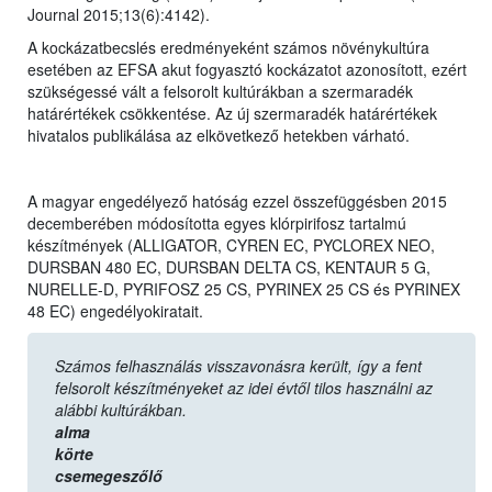
Journal 2015;13(6):4142).
A kockázatbecslés eredményeként számos növénykultúra
esetében az EFSA akut fogyasztó kockázatot azonosított, ezért
szükségessé vált a felsorolt kultúrákban a szermaradék
határértékek csökkentése. Az új szermaradék határértékek
hivatalos publikálása az elkövetkező hetekben várható.
A magyar engedélyező hatóság ezzel összefüggésben 2015
decemberében módosította egyes klórpirifosz tartalmú
készítmények (ALLIGATOR, CYREN EC, PYCLOREX NEO,
DURSBAN 480 EC, DURSBAN DELTA CS, KENTAUR 5 G,
NURELLE-D, PYRIFOSZ 25 CS, PYRINEX 25 CS és PYRINEX
48 EC) engedélyokiratait.
Számos felhasználás visszavonásra került, így a fent
felsorolt készítményeket az idei évtől tilos használni az
alábbi kultúrákban.
alma
körte
csemegeszőlő