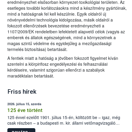
eredményezhet elsősorban környezet-toxikológiai területen. Az
esetleges további korlátozásokra mind a készítmény gyártóinak,
mind a hatóságnak fel kell készülnie. Egyik oldalról új
növényvédelmi technológia kidolgozása, másik oldalról a
fokozott ellenőrzések bevezetése eredményezheti a
1107/2009/EK rendeletben lefektetett alapvető célok (vagyis az
emberek és állatok egészségének, mind a környezetnek a
magas szintű védelme és egyidejűleg a mezőgazdasági
termelés biztosítása) betartását.
A fentiek miatt a hatóság a jövőben fokozott figyelmet kíván
szentelni a klórpirifosz engedélyezési és felhasználási
kérdéseire, valamint szigorúan ellenőrzi a szabályok
maradéktalan betartását.
Friss hírek
2026. július 15, szerda
125 éve történt
125 évvel ezelőtt 1901. július 15-én, költözött be – igaz, még
csak részben – a budapesti m. kir. állami vetőmagvizsgáló
állomás a Kis Rókus utca 15. szám alatti, Czigler Győző által