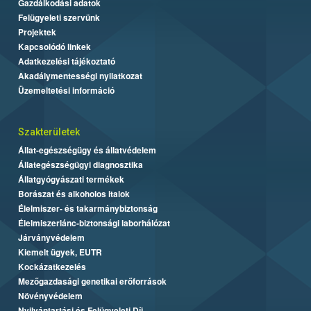
Gazdálkodási adatok
Felügyeleti szervünk
Projektek
Kapcsolódó linkek
Adatkezelési tájékoztató
Akadálymentességi nyilatkozat
Üzemeltetési információ
Szakterületek
Állat-egészségügy és állatvédelem
Állategészségügyi diagnosztika
Állatgyógyászati termékek
Borászat és alkoholos italok
Élelmiszer- és takarmánybiztonság
Élelmiszerlánc-biztonsági laborhálózat
Járványvédelem
Kiemelt ügyek, EUTR
Kockázatkezelés
Mezőgazdasági genetikai erőforrások
Növényvédelem
Nyilvántartási és Felügyeleti Díj