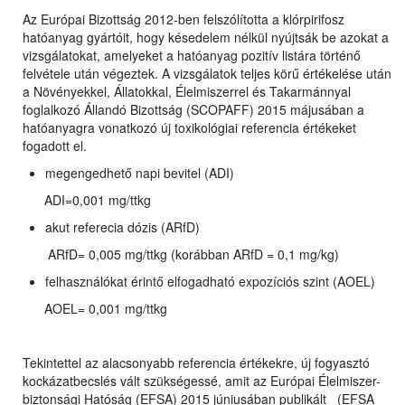
Az Európai Bizottság 2012-ben felszólította a klórpirifosz
hatóanyag gyártóit, hogy késedelem nélkül nyújtsák be azokat a
vizsgálatokat, amelyeket a hatóanyag pozitív listára történő
felvétele után végeztek. A vizsgálatok teljes körű értékelése után
a Növényekkel, Állatokkal, Élelmiszerrel és Takarmánnyal
foglalkozó Állandó Bizottság (SCOPAFF) 2015 májusában a
hatóanyagra vonatkozó új toxikológiai referencia értékeket
fogadott el.
megengedhető napi bevitel (ADI)
ADI=0,001 mg/ttkg
akut referecia dózis (ARfD)
ARfD= 0,005 mg/ttkg (korábban ARfD = 0,1 mg/kg)
felhasználókat érintő elfogadható expozíciós szint (AOEL)
AOEL= 0,001 mg/ttkg
Tekintettel az alacsonyabb referencia értékekre, új fogyasztó
kockázatbecslés vált szükségessé, amit az Európai Élelmiszer-
biztonsági Hatóság (EFSA) 2015 júniusában publikált (EFSA