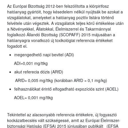
Az Európai Bizottság 2012-ben felszólította a klórpirifosz
hatóanyag gyártóit, hogy késedelem nélkül nyújtsák be azokat a
vizsgálatokat, amelyeket a hatóanyag pozitív listára történő
felvétele után végeztek. A vizsgálatok teljes körű értékelése után
a Növényekkel, Állatokkal, Élelmiszerrel és Takarmánnyal
foglalkozó Állandó Bizottság (SCOPAFF) 2015 májusában a
hatóanyagra vonatkozó új toxikológiai referencia értékeket
fogadott el.
megengedhető napi bevitel (ADI)
ADI=0,001 mg/ttkg
akut referecia dózis (ARfD)
ARfD= 0,005 mg/ttkg (korábban ARfD = 0,1 mg/kg)
felhasználókat érintő elfogadható expozíciós szint (AOEL)
AOEL= 0,001 mg/ttkg
Tekintettel az alacsonyabb referencia értékekre, új fogyasztó
kockázatbecslés vált szükségessé, amit az Európai Élelmiszer-
biztonsági Hatóság (EFSA) 2015 júniusában publikált (EFSA