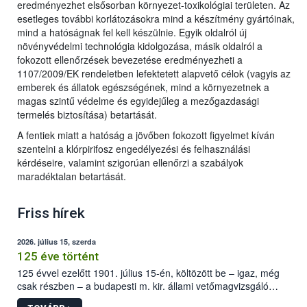
eredményezhet elsősorban környezet-toxikológiai területen. Az
esetleges további korlátozásokra mind a készítmény gyártóinak,
mind a hatóságnak fel kell készülnie. Egyik oldalról új
növényvédelmi technológia kidolgozása, másik oldalról a
fokozott ellenőrzések bevezetése eredményezheti a
1107/2009/EK rendeletben lefektetett alapvető célok (vagyis az
emberek és állatok egészségének, mind a környezetnek a
magas szintű védelme és egyidejűleg a mezőgazdasági
termelés biztosítása) betartását.
A fentiek miatt a hatóság a jövőben fokozott figyelmet kíván
szentelni a klórpirifosz engedélyezési és felhasználási
kérdéseire, valamint szigorúan ellenőrzi a szabályok
maradéktalan betartását.
Friss hírek
2026. július 15, szerda
125 éve történt
125 évvel ezelőtt 1901. július 15-én, költözött be – igaz, még
csak részben – a budapesti m. kir. állami vetőmagvizsgáló
állomás a Kis Rókus utca 15. szám alatti, Czigler Győző által