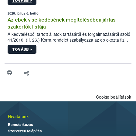
TOVÁBB >
tervezett új épületébe.
2026. július 6, hétfő
Az ebek viselkedésének megítélésében jártas
szakértők listája
A kedvtelésből tartott állatok tartásáról és forgalmazásáról szóló
41/2010. (II. 26.) Korm.rendelet szabályozza az eb okozta fizikai
sérülés, illetve ennek veszélye keletkezésekor felmerülő
TOVÁBB >
hatósági feladatokat, valamint a veszélyes eb tartását és annak
engedélyezését. Ezen eljárások során szükség esetén be kell
vonni az ebek viselkedésének megítélésében jártas szakértőt.
Cookie beállítások
Hivatalunk
Bemutatkozás
Szervezeti felépítés