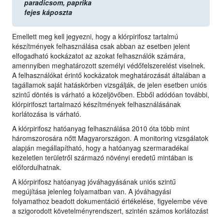
paradicsom,
paprika
fejes káposzta
Emellett meg kell jegyezni, hogy a klórpirifosz tartalmú
készítmények felhasználása csak abban az esetben jelent
elfogadható kockázatot az azokat felhasználók számára,
amennyiben meghatározott személyi védőfelszerelést viselnek.
A felhasználókat érintő kockázatok meghatározását általában a
tagállamok saját hatáskörben vizsgálják, de jelen esetben uniós
szintű döntés is várható a közeljövőben. Ebből adódóan további,
klórpirifoszt tartalmazó készítmények felhasználásának
korlátozása is várható.
A klórpirifosz hatóanyag felhasználása 2010 óta több mint
háromszorosára nőtt Magyarországon. A monitoring vizsgálatok
alapján megállapítható, hogy a hatóanyag szermaradékai
kezeletlen területről származó növényi eredetű mintában is
előfordulhatnak.
A klórpirifosz hatóanyag jóváhagyásának uniós szintű
megújítása jelenleg folyamatban van. A jóváhagyási
folyamathoz beadott dokumentáció értékelése, figyelembe véve
a szigorodott követelményrendszert, szintén számos korlátozást