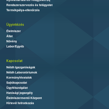
Rendszerszervezés és felügyelet
Termékpálya-ellenőrzés
Ügyintézés
Élelmiszer
Állat
Növény
Labor/Egyéb
Kapcsolat
Nébih Igazgatóságok
Nébih Laboratóriumok
Kormányhivatalok
Sajtókapcsolat
Ügyfélszolgálat
Hatósági jogsegély
Élelmiszermentő Központ
Hírlevél feliratkozás