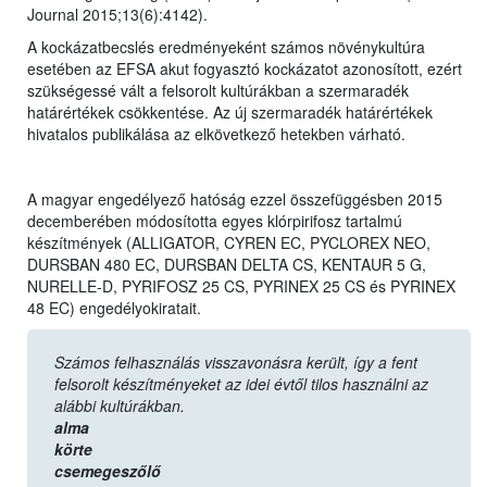
Journal 2015;13(6):4142).
A kockázatbecslés eredményeként számos növénykultúra
esetében az EFSA akut fogyasztó kockázatot azonosított, ezért
szükségessé vált a felsorolt kultúrákban a szermaradék
határértékek csökkentése. Az új szermaradék határértékek
hivatalos publikálása az elkövetkező hetekben várható.
A magyar engedélyező hatóság ezzel összefüggésben 2015
decemberében módosította egyes klórpirifosz tartalmú
készítmények (ALLIGATOR, CYREN EC, PYCLOREX NEO,
DURSBAN 480 EC, DURSBAN DELTA CS, KENTAUR 5 G,
NURELLE-D, PYRIFOSZ 25 CS, PYRINEX 25 CS és PYRINEX
48 EC) engedélyokiratait.
Számos felhasználás visszavonásra került, így a fent
felsorolt készítményeket az idei évtől tilos használni az
alábbi kultúrákban.
alma
körte
csemegeszőlő