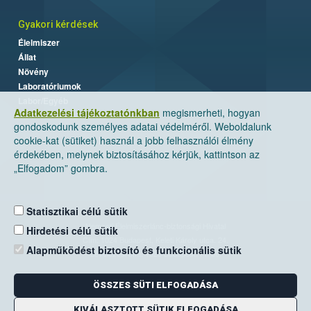
Gyakori kérdések
Élelmiszer
Állat
Növény
Laboratóriumok
Labor/Egyéb
Adatkezelési tájékoztatónkban
megismerheti, hogyan
gondoskodunk személyes adatai védelméről. Weboldalunk
cookie-kat (sütiket) használ a jobb felhasználói élmény
érdekében, melynek biztosításához kérjük, kattintson az
„Elfogadom” gombra.
Statisztikai célú sütik
Nemzeti Élelmiszerlánc-biztonsági Hivatal
Hirdetési célú sütik
Cím: 1024 Budapest, Keleti Károly utca. 24.
Alapműködést biztosító és funkcionális sütik
Levelezési cím: 1525 Budapest. Pf. 30.
ÖSSZES SÜTI ELFOGADÁSA
E-mail:
ugyfelszolgalat@nebih.gov.hu
Zöld szám: 06-80/263-244
KIVÁLASZTOTT SÜTIK ELFOGADÁSA