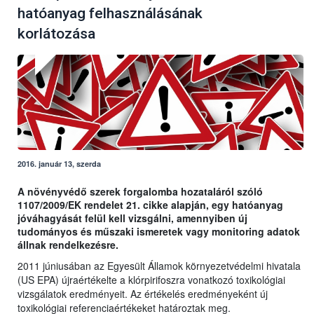
hatóanyag felhasználásának
korlátozása
2016. január 13, szerda
A növényvédő szerek forgalomba hozataláról szóló
1107/2009/EK rendelet 21. cikke alapján, egy hatóanyag
jóváhagyását felül kell vizsgálni, amennyiben új
tudományos és műszaki ismeretek vagy monitoring adatok
állnak rendelkezésre.
2011 júniusában az Egyesült Államok környezetvédelmi hivatala
(US EPA) újraértékelte a klórpirifoszra vonatkozó toxikológiai
vizsgálatok eredményeit. Az értékelés eredményeként új
toxikológiai referenciaértékeket határoztak meg.