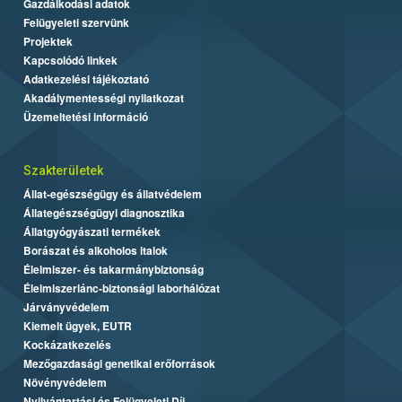
Gazdálkodási adatok
Felügyeleti szervünk
Projektek
Kapcsolódó linkek
Adatkezelési tájékoztató
Akadálymentességi nyilatkozat
Üzemeltetési információ
Szakterületek
Állat-egészségügy és állatvédelem
Állategészségügyi diagnosztika
Állatgyógyászati termékek
Borászat és alkoholos italok
Élelmiszer- és takarmánybiztonság
Élelmiszerlánc-biztonsági laborhálózat
Járványvédelem
Kiemelt ügyek, EUTR
Kockázatkezelés
Mezőgazdasági genetikai erőforrások
Növényvédelem
Nyilvántartási és Felügyeleti Díj