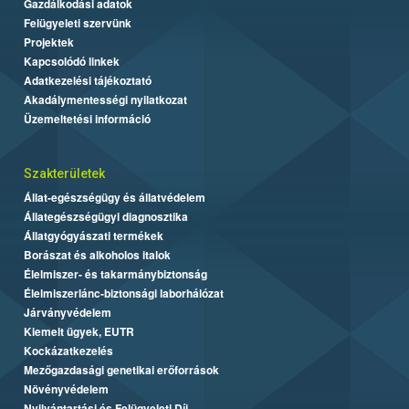
Gazdálkodási adatok
Felügyeleti szervünk
Projektek
Kapcsolódó linkek
Adatkezelési tájékoztató
Akadálymentességi nyilatkozat
Üzemeltetési információ
Szakterületek
Állat-egészségügy és állatvédelem
Állategészségügyi diagnosztika
Állatgyógyászati termékek
Borászat és alkoholos italok
Élelmiszer- és takarmánybiztonság
Élelmiszerlánc-biztonsági laborhálózat
Járványvédelem
Kiemelt ügyek, EUTR
Kockázatkezelés
Mezőgazdasági genetikai erőforrások
Növényvédelem
Nyilvántartási és Felügyeleti Díj