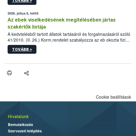
TOVÁBB >
tervezett új épületébe.
2026. július 6, hétfő
Az ebek viselkedésének megítélésében jártas
szakértők listája
A kedvtelésből tartott állatok tartásáról és forgalmazásáról szóló
41/2010. (II. 26.) Korm.rendelet szabályozza az eb okozta fizikai
sérülés, illetve ennek veszélye keletkezésekor felmerülő
TOVÁBB >
hatósági feladatokat, valamint a veszélyes eb tartását és annak
engedélyezését. Ezen eljárások során szükség esetén be kell
vonni az ebek viselkedésének megítélésében jártas szakértőt.
Cookie beállítások
Hivatalunk
Bemutatkozás
Szervezeti felépítés