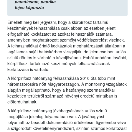
paradicsom,
paprika
fejes káposzta
Emellett meg kell jegyezni, hogy a klórpirifosz tartalmú
készítmények felhasználása csak abban az esetben jelent
elfogadható kockázatot az azokat felhasználók számára,
amennyiben meghatározott személyi védőfelszerelést viselnek.
A felhasználókat érintő kockázatok meghatározását általában a
tagállamok saját hatáskörben vizsgálják, de jelen esetben uniós
szintű döntés is várható a közeljövőben. Ebből adódóan további,
klórpirifoszt tartalmazó készítmények felhasználásának
korlátozása is várható.
A klórpirifosz hatóanyag felhasználása 2010 óta több mint
háromszorosára nőtt Magyarországon. A monitoring vizsgálatok
alapján megállapítható, hogy a hatóanyag szermaradékai
kezeletlen területről származó növényi eredetű mintában is
előfordulhatnak.
A klórpirifosz hatóanyag jóváhagyásának uniós szintű
megújítása jelenleg folyamatban van. A jóváhagyási
folyamathoz beadott dokumentáció értékelése, figyelembe véve
a szigorodott követelményrendszert, szintén számos korlátozást