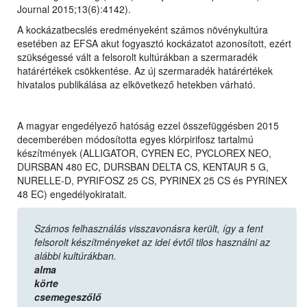
Journal 2015;13(6):4142).
A kockázatbecslés eredményeként számos növénykultúra
esetében az EFSA akut fogyasztó kockázatot azonosított, ezért
szükségessé vált a felsorolt kultúrákban a szermaradék
határértékek csökkentése. Az új szermaradék határértékek
hivatalos publikálása az elkövetkező hetekben várható.
A magyar engedélyező hatóság ezzel összefüggésben 2015
decemberében módosította egyes klórpirifosz tartalmú
készítmények (ALLIGATOR, CYREN EC, PYCLOREX NEO,
DURSBAN 480 EC, DURSBAN DELTA CS, KENTAUR 5 G,
NURELLE-D, PYRIFOSZ 25 CS, PYRINEX 25 CS és PYRINEX
48 EC) engedélyokiratait.
Számos felhasználás visszavonásra került, így a fent
felsorolt készítményeket az idei évtől tilos használni az
alábbi kultúrákban.
alma
körte
csemegeszőlő