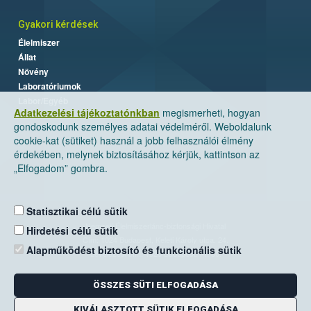
Gyakori kérdések
Élelmiszer
Állat
Növény
Laboratóriumok
Labor/Egyéb
Adatkezelési tájékoztatónkban
megismerheti, hogyan
gondoskodunk személyes adatai védelméről. Weboldalunk
cookie-kat (sütiket) használ a jobb felhasználói élmény
érdekében, melynek biztosításához kérjük, kattintson az
„Elfogadom” gombra.
Statisztikai célú sütik
Nemzeti Élelmiszerlánc-biztonsági Hivatal
Hirdetési célú sütik
Cím: 1024 Budapest, Keleti Károly utca. 24.
Alapműködést biztosító és funkcionális sütik
Levelezési cím: 1525 Budapest. Pf. 30.
ÖSSZES SÜTI ELFOGADÁSA
E-mail:
ugyfelszolgalat@nebih.gov.hu
Zöld szám: 06-80/263-244
KIVÁLASZTOTT SÜTIK ELFOGADÁSA