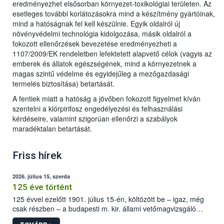
eredményezhet elsősorban környezet-toxikológiai területen. Az
esetleges további korlátozásokra mind a készítmény gyártóinak,
mind a hatóságnak fel kell készülnie. Egyik oldalról új
növényvédelmi technológia kidolgozása, másik oldalról a
fokozott ellenőrzések bevezetése eredményezheti a
1107/2009/EK rendeletben lefektetett alapvető célok (vagyis az
emberek és állatok egészségének, mind a környezetnek a
magas szintű védelme és egyidejűleg a mezőgazdasági
termelés biztosítása) betartását.
A fentiek miatt a hatóság a jövőben fokozott figyelmet kíván
szentelni a klórpirifosz engedélyezési és felhasználási
kérdéseire, valamint szigorúan ellenőrzi a szabályok
maradéktalan betartását.
Friss hírek
2026. július 15, szerda
125 éve történt
125 évvel ezelőtt 1901. július 15-én, költözött be – igaz, még
csak részben – a budapesti m. kir. állami vetőmagvizsgáló
állomás a Kis Rókus utca 15. szám alatti, Czigler Győző által