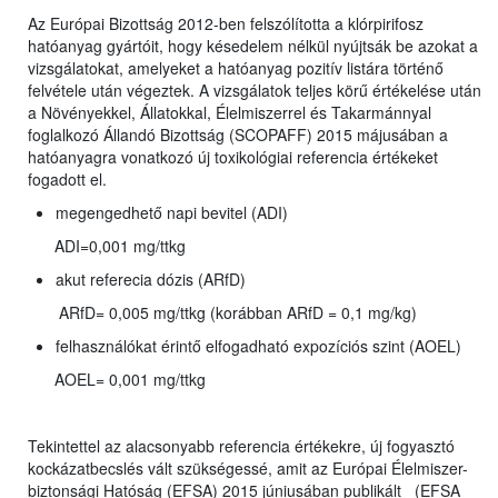
Az Európai Bizottság 2012-ben felszólította a klórpirifosz
hatóanyag gyártóit, hogy késedelem nélkül nyújtsák be azokat a
vizsgálatokat, amelyeket a hatóanyag pozitív listára történő
felvétele után végeztek. A vizsgálatok teljes körű értékelése után
a Növényekkel, Állatokkal, Élelmiszerrel és Takarmánnyal
foglalkozó Állandó Bizottság (SCOPAFF) 2015 májusában a
hatóanyagra vonatkozó új toxikológiai referencia értékeket
fogadott el.
megengedhető napi bevitel (ADI)
ADI=0,001 mg/ttkg
akut referecia dózis (ARfD)
ARfD= 0,005 mg/ttkg (korábban ARfD = 0,1 mg/kg)
felhasználókat érintő elfogadható expozíciós szint (AOEL)
AOEL= 0,001 mg/ttkg
Tekintettel az alacsonyabb referencia értékekre, új fogyasztó
kockázatbecslés vált szükségessé, amit az Európai Élelmiszer-
biztonsági Hatóság (EFSA) 2015 júniusában publikált (EFSA