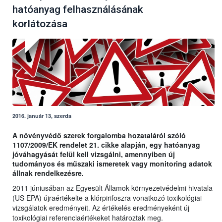
hatóanyag felhasználásának
korlátozása
2016. január 13, szerda
A növényvédő szerek forgalomba hozataláról szóló
1107/2009/EK rendelet 21. cikke alapján, egy hatóanyag
jóváhagyását felül kell vizsgálni, amennyiben új
tudományos és műszaki ismeretek vagy monitoring adatok
állnak rendelkezésre.
2011 júniusában az Egyesült Államok környezetvédelmi hivatala
(US EPA) újraértékelte a klórpirifoszra vonatkozó toxikológiai
vizsgálatok eredményeit. Az értékelés eredményeként új
toxikológiai referenciaértékeket határoztak meg.