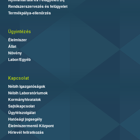
Rendszerszervezés és felügyelet
Termékpálya-ellenőrzés
Ügyintézés
Élelmiszer
Állat
Növény
Labor/Egyéb
Kapcsolat
Nébih Igazgatóságok
Nébih Laboratóriumok
Kormányhivatalok
Sajtókapcsolat
Ügyfélszolgálat
Hatósági jogsegély
Élelmiszermentő Központ
Hírlevél feliratkozás