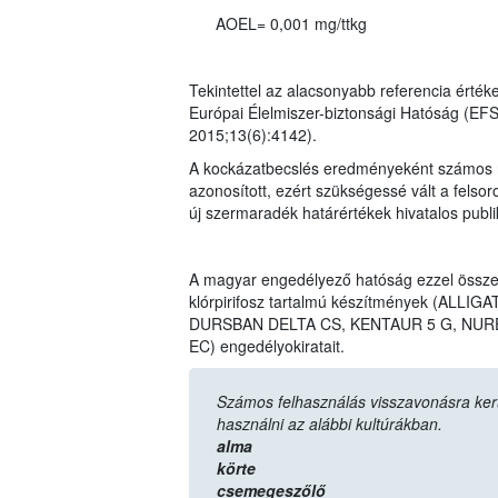
AOEL= 0,001 mg/ttkg
Tekintettel az alacsonyabb referencia érték
Európai Élelmiszer-biztonsági Hatóság (EF
2015;13(6):4142).
A kockázatbecslés eredményeként számos n
azonosított, ezért szükségessé vált a felso
új szermaradék határértékek hivatalos publ
A magyar engedélyező hatóság ezzel össz
klórpirifosz tartalmú készítmények (AL
DURSBAN DELTA CS, KENTAUR 5 G, NURE
EC) engedélyokiratait.
Számos felhasználás visszavonásra került,
használni az alábbi kultúrákban.
alma
körte
csemegeszőlő