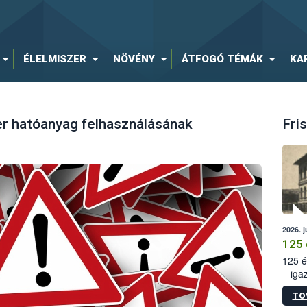
ÉLELMISZER
NÖVÉNY
ÁTFOGÓ TÉMÁK
KA
er hatóanyag felhasználásának
Fris
2026. j
125 
125 é
– iga
állam
TO
15. sz