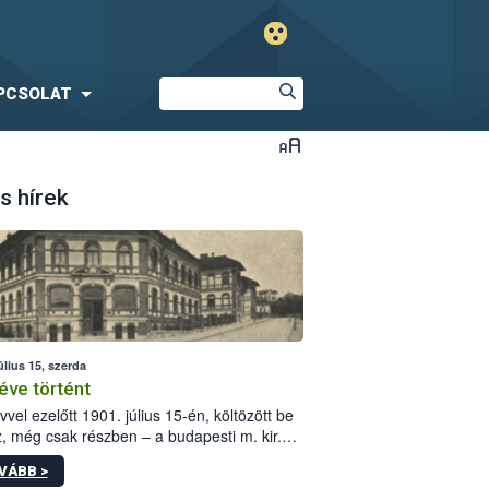
PCSOLAT
s hírek
úlius 15, szerda
éve történt
vvel ezelőtt 1901. július 15-én, költözött be
z, még csak részben – a budapesti m. kir.
i vetőmagvizsgáló állomás a Kis Rókus utca
VÁBB >
ám alatti, Czigler Győző által tervezett új