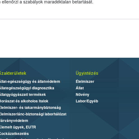
n ellenőrzi a szabályok maradéktalan betartását.
Szakterületek
Ügyintézés
Állat-egészségügy és állatvédelem
Élelmiszer
Állategészségügyi diagnosztika
Állat
Állatgyógyászati termékek
Növény
Borászat és alkoholos italok
Labor/Egyéb
Élelmiszer- és takarmánybiztonság
Élelmiszerlánc-biztonsági laborhálózat
Járványvédelem
Kiemelt ügyek, EUTR
Kockázatkezelés