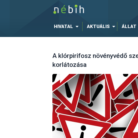
HIVATAL
AKTUÁLIS
ÁLLAT
A klórpirifosz növényvédő sz
korlátozása