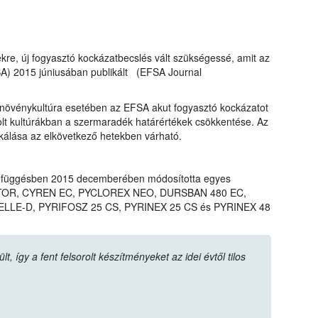
ekre, új fogyasztó kockázatbecslés vált szükségessé, amit az
SA) 2015 júniusában publikált (EFSA Journal
övénykultúra esetében az EFSA akut fogyasztó kockázatot
rolt kultúrákban a szermaradék határértékek csökkentése. Az
ikálása az elkövetkező hetekben várható.
efüggésben 2015 decemberében módosította egyes
LIGATOR, CYREN EC, PYCLOREX NEO, DURSBAN 480 EC,
LLE-D, PYRIFOSZ 25 CS, PYRINEX 25 CS és PYRINEX 48
 így a fent felsorolt készítményeket az idei évtől tilos