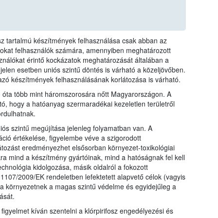
fosz tartalmú készítmények felhasználása csak abban az
azokat felhasználók számára, amennyiben meghatározott
sználókat érintő kockázatok meghatározását általában a
 jelen esetben uniós szintű döntés is várható a közeljövőben.
mazó készítmények felhasználásának korlátozása is várható.
10 óta több mint háromszorosára nőtt Magyarországon. A
tó, hogy a hatóanyag szermaradékai kezeletlen területről
rdulhatnak.
iós szintű megújítása jelenleg folyamatban van. A
ió értékelése, figyelembe véve a szigorodott
átozást eredményezhet elsősorban környezet-toxikológiai
kra mind a készítmény gyártóinak, mind a hatóságnak fel kell
echnológia kidolgozása, másik oldalról a fokozott
107/2009/EK rendeletben lefektetett alapvető célok (vagyis
a környezetnek a magas szintű védelme és egyidejűleg a
ását.
 figyelmet kíván szentelni a klórpirifosz engedélyezési és