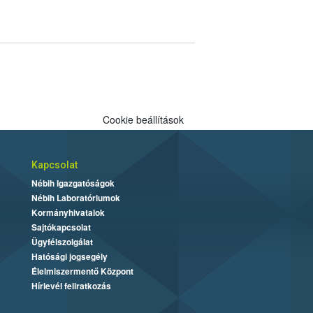
Cookie beállítások
Kapcsolat
Nébih Igazgatóságok
Nébih Laboratóriumok
Kormányhivatalok
Sajtókapcsolat
Ügyfélszolgálat
Hatósági jogsegély
Élelmiszermentő Központ
Hírlevél feliratkozás