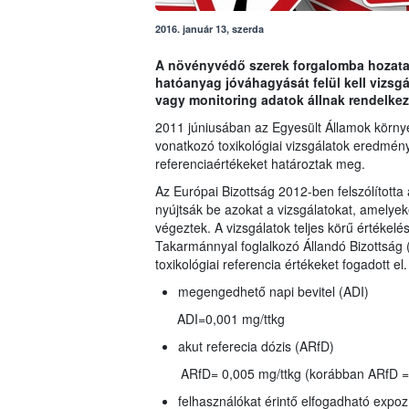
2016. január 13, szerda
A növényvédő szerek forgalomba hozatalá
hatóanyag jóváhagyását felül kell vizs
vagy monitoring adatok állnak rendelkez
2011 júniusában az Egyesült Államok környez
vonatkozó toxikológiai vizsgálatok eredmény
referenciaértékeket határoztak meg.
Az Európai Bizottság 2012-ben felszólította 
nyújtsák be azokat a vizsgálatokat, amelyeke
végeztek. A vizsgálatok teljes körű értékelé
Takarmánnyal foglalkozó Állandó Bizottsá
toxikológiai referencia értékeket fogadott el.
megengedhető napi bevitel (ADI)
ADI=0,001 mg/ttkg
akut referecia dózis (ARfD)
ARfD= 0,005 mg/ttkg (korábban ARfD = 
felhasználókat érintő elfogadható expoz