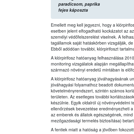
paradicsom,
paprika
fejes káposzta
Emellett meg kell jegyezni, hogy a klórpiri
esetben jelent elfogadható kockázatot az 
személyi védőfelszerelést viselnek. A felha
tagállamok saját hatáskörben vizsgálják, de
Ebből adódóan további, klórpirifoszt tartal
A klórpirifosz hatóanyag felhasználása 20
monitoring vizsgálatok alapján megállapítha
származó növényi eredetű mintában is előfo
A klórpirifosz hatóanyag jóváhagyásának un
jóváhagyási folyamathoz beadott dokumentác
követelményrendszert, szintén számos korl
területen. Az esetleges további korlátozáso
készülnie. Egyik oldalról új növényvédelmi t
ellenőrzések bevezetése eredményezheti a 1
az emberek és állatok egészségének, mind 
mezőgazdasági termelés biztosítása) betart
A fentiek miatt a hatóság a jövőben fokozott