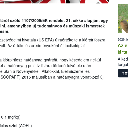
épüle
ról szóló 1107/2009/EK rendelet 21. cikke alapján, egy
gálni, amennyiben új tudományos és műszaki ismeretek
ésre.
etvédelmi hivatala (US EPA) újraértékelte a klórpirifoszra
2026. j
Az e
eit. Az értékelés eredményeként új toxikológiai
járta
A kedv
a klórpirifosz hatóanyag gyártóit, hogy késedelem nélkül
forga
t a hatóanyag pozitív listára történő felvétele után
Korm.
se után a Növényekkel, Állatokkal, Élelmiszerrel és
TO
sérül
g (SCOPAFF) 2015 májusában a hatóanyagra vonatkozó új
felme
veszé
Ezen 
vonni
jártas
0,1 mg/kg)
íciós szint (AOEL)