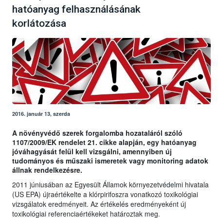
hatóanyag felhasználásának
korlátozása
2016. január 13, szerda
A növényvédő szerek forgalomba hozataláról szóló
1107/2009/EK rendelet 21. cikke alapján, egy hatóanyag
jóváhagyását felül kell vizsgálni, amennyiben új
tudományos és műszaki ismeretek vagy monitoring adatok
állnak rendelkezésre.
2011 júniusában az Egyesült Államok környezetvédelmi hivatala
(US EPA) újraértékelte a klórpirifoszra vonatkozó toxikológiai
vizsgálatok eredményeit. Az értékelés eredményeként új
toxikológiai referenciaértékeket határoztak meg.