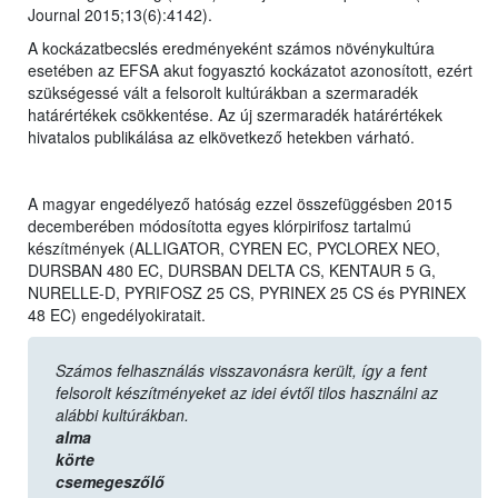
Journal 2015;13(6):4142).
A kockázatbecslés eredményeként számos növénykultúra
esetében az EFSA akut fogyasztó kockázatot azonosított, ezért
szükségessé vált a felsorolt kultúrákban a szermaradék
határértékek csökkentése. Az új szermaradék határértékek
hivatalos publikálása az elkövetkező hetekben várható.
A magyar engedélyező hatóság ezzel összefüggésben 2015
decemberében módosította egyes klórpirifosz tartalmú
készítmények (ALLIGATOR, CYREN EC, PYCLOREX NEO,
DURSBAN 480 EC, DURSBAN DELTA CS, KENTAUR 5 G,
NURELLE-D, PYRIFOSZ 25 CS, PYRINEX 25 CS és PYRINEX
48 EC) engedélyokiratait.
Számos felhasználás visszavonásra került, így a fent
felsorolt készítményeket az idei évtől tilos használni az
alábbi kultúrákban.
alma
körte
csemegeszőlő