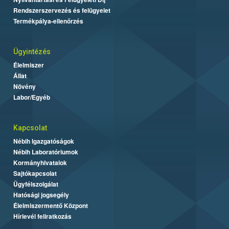
Rendszerszervezés és felügyelet
Termékpálya-ellenőrzés
Ügyintézés
Élelmiszer
Állat
Növény
Labor/Egyéb
Kapcsolat
Nébih Igazgatóságok
Nébih Laboratóriumok
Kormányhivatalok
Sajtókapcsolat
Ügyfélszolgálat
Hatósági jogsegély
Élelmiszermentő Központ
Hírlevél feliratkozás