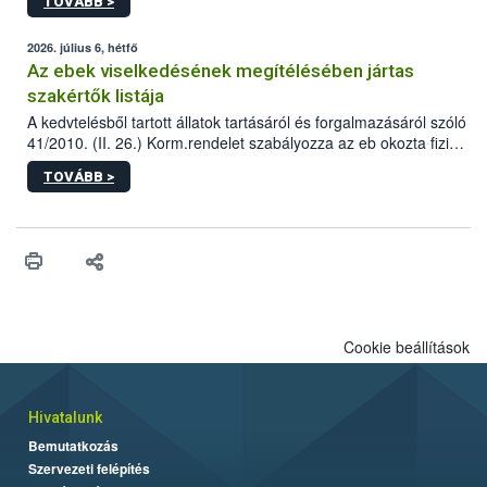
TOVÁBB >
tervezett új épületébe.
2026. július 6, hétfő
Az ebek viselkedésének megítélésében jártas
szakértők listája
A kedvtelésből tartott állatok tartásáról és forgalmazásáról szóló
41/2010. (II. 26.) Korm.rendelet szabályozza az eb okozta fizikai
sérülés, illetve ennek veszélye keletkezésekor felmerülő
TOVÁBB >
hatósági feladatokat, valamint a veszélyes eb tartását és annak
engedélyezését. Ezen eljárások során szükség esetén be kell
vonni az ebek viselkedésének megítélésében jártas szakértőt.
Cookie beállítások
Hivatalunk
Bemutatkozás
Szervezeti felépítés