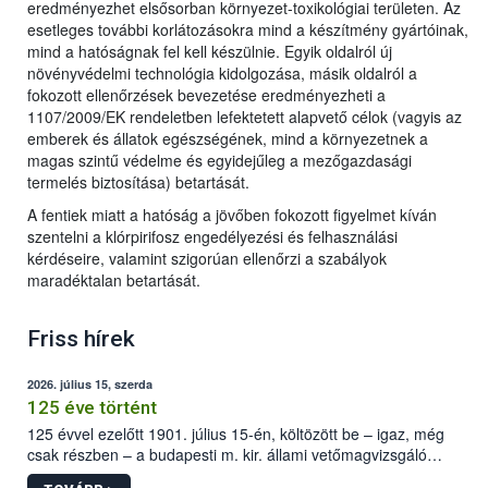
eredményezhet elsősorban környezet-toxikológiai területen. Az
esetleges további korlátozásokra mind a készítmény gyártóinak,
mind a hatóságnak fel kell készülnie. Egyik oldalról új
növényvédelmi technológia kidolgozása, másik oldalról a
fokozott ellenőrzések bevezetése eredményezheti a
1107/2009/EK rendeletben lefektetett alapvető célok (vagyis az
emberek és állatok egészségének, mind a környezetnek a
magas szintű védelme és egyidejűleg a mezőgazdasági
termelés biztosítása) betartását.
A fentiek miatt a hatóság a jövőben fokozott figyelmet kíván
szentelni a klórpirifosz engedélyezési és felhasználási
kérdéseire, valamint szigorúan ellenőrzi a szabályok
maradéktalan betartását.
Friss hírek
2026. július 15, szerda
125 éve történt
125 évvel ezelőtt 1901. július 15-én, költözött be – igaz, még
csak részben – a budapesti m. kir. állami vetőmagvizsgáló
állomás a Kis Rókus utca 15. szám alatti, Czigler Győző által