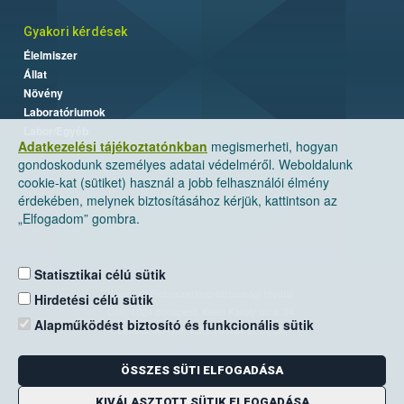
Gyakori kérdések
Élelmiszer
Állat
Növény
Laboratóriumok
Labor/Egyéb
Adatkezelési tájékoztatónkban
megismerheti, hogyan
gondoskodunk személyes adatai védelméről. Weboldalunk
cookie-kat (sütiket) használ a jobb felhasználói élmény
érdekében, melynek biztosításához kérjük, kattintson az
„Elfogadom” gombra.
Statisztikai célú sütik
Nemzeti Élelmiszerlánc-biztonsági Hivatal
Hirdetési célú sütik
Cím: 1024 Budapest, Keleti Károly utca. 24.
Alapműködést biztosító és funkcionális sütik
Levelezési cím: 1525 Budapest. Pf. 30.
ÖSSZES SÜTI ELFOGADÁSA
E-mail:
ugyfelszolgalat@nebih.gov.hu
Zöld szám: 06-80/263-244
KIVÁLASZTOTT SÜTIK ELFOGADÁSA