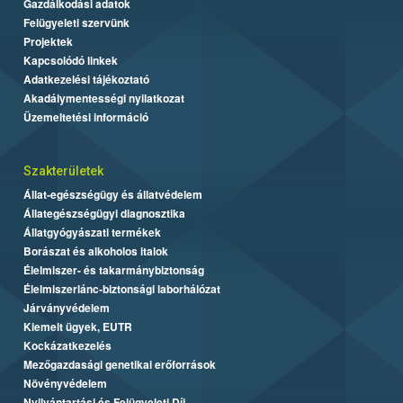
Gazdálkodási adatok
Felügyeleti szervünk
Projektek
Kapcsolódó linkek
Adatkezelési tájékoztató
Akadálymentességi nyilatkozat
Üzemeltetési információ
Szakterületek
Állat-egészségügy és állatvédelem
Állategészségügyi diagnosztika
Állatgyógyászati termékek
Borászat és alkoholos italok
Élelmiszer- és takarmánybiztonság
Élelmiszerlánc-biztonsági laborhálózat
Járványvédelem
Kiemelt ügyek, EUTR
Kockázatkezelés
Mezőgazdasági genetikai erőforrások
Növényvédelem
Nyilvántartási és Felügyeleti Díj