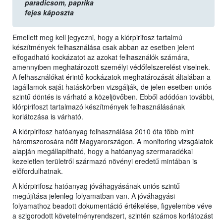
paradicsom,
paprika
fejes káposzta
Emellett meg kell jegyezni, hogy a klórpirifosz tartalmú
készítmények felhasználása csak abban az esetben jelent
elfogadható kockázatot az azokat felhasználók számára,
amennyiben meghatározott személyi védőfelszerelést viselnek.
A felhasználókat érintő kockázatok meghatározását általában a
tagállamok saját hatáskörben vizsgálják, de jelen esetben uniós
szintű döntés is várható a közeljövőben. Ebből adódóan további,
klórpirifoszt tartalmazó készítmények felhasználásának
korlátozása is várható.
A klórpirifosz hatóanyag felhasználása 2010 óta több mint
háromszorosára nőtt Magyarországon. A monitoring vizsgálatok
alapján megállapítható, hogy a hatóanyag szermaradékai
kezeletlen területről származó növényi eredetű mintában is
előfordulhatnak.
A klórpirifosz hatóanyag jóváhagyásának uniós szintű
megújítása jelenleg folyamatban van. A jóváhagyási
folyamathoz beadott dokumentáció értékelése, figyelembe véve
a szigorodott követelményrendszert, szintén számos korlátozást