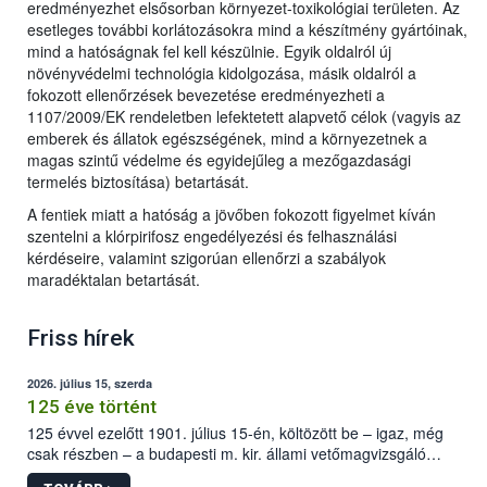
eredményezhet elsősorban környezet-toxikológiai területen. Az
esetleges további korlátozásokra mind a készítmény gyártóinak,
mind a hatóságnak fel kell készülnie. Egyik oldalról új
növényvédelmi technológia kidolgozása, másik oldalról a
fokozott ellenőrzések bevezetése eredményezheti a
1107/2009/EK rendeletben lefektetett alapvető célok (vagyis az
emberek és állatok egészségének, mind a környezetnek a
magas szintű védelme és egyidejűleg a mezőgazdasági
termelés biztosítása) betartását.
A fentiek miatt a hatóság a jövőben fokozott figyelmet kíván
szentelni a klórpirifosz engedélyezési és felhasználási
kérdéseire, valamint szigorúan ellenőrzi a szabályok
maradéktalan betartását.
Friss hírek
2026. július 15, szerda
125 éve történt
125 évvel ezelőtt 1901. július 15-én, költözött be – igaz, még
csak részben – a budapesti m. kir. állami vetőmagvizsgáló
állomás a Kis Rókus utca 15. szám alatti, Czigler Győző által