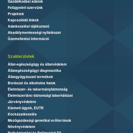
Gazdálkodási adatok
Felügyeleti szervünk
Projektek
Kapcsolódó linkek
Adatkezelési tájékoztató
Akadálymentességi nyilatkozat
Üzemeltetési információ
Szakterületek
Állat-egészségügy és állatvédelem
Állategészségügyi diagnosztika
Állatgyógyászati termékek
Borászat és alkoholos italok
Élelmiszer- és takarmánybiztonság
Élelmiszerlánc-biztonsági laborhálózat
Járványvédelem
Kiemelt ügyek, EUTR
Kockázatkezelés
Mezőgazdasági genetikai erőforrások
Növényvédelem
Nyilvántartási és Felügyeleti Díj