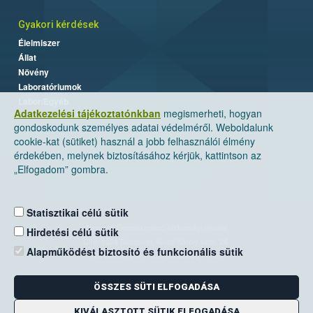
Gyakori kérdések
Élelmiszer
Állat
Növény
Laboratóriumok
Labor/Egyéb
Adatkezelési tájékoztatónkban
megismerheti, hogyan
gondoskodunk személyes adatai védelméről. Weboldalunk
cookie-kat (sütiket) használ a jobb felhasználói élmény
érdekében, melynek biztosításához kérjük, kattintson az
„Elfogadom” gombra.
Statisztikai célú sütik
Nemzeti Élelmiszerlánc-biztonsági Hivatal
Hirdetési célú sütik
Cím: 1024 Budapest, Keleti Károly utca. 24.
Alapműködést biztosító és funkcionális sütik
Levelezési cím: 1525 Budapest. Pf. 30.
ÖSSZES SÜTI ELFOGADÁSA
E-mail:
ugyfelszolgalat@nebih.gov.hu
Zöld szám: 06-80/263-244
KIVÁLASZTOTT SÜTIK ELFOGADÁSA