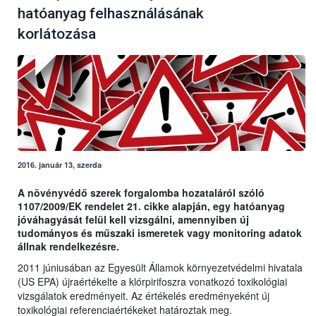
hatóanyag felhasználásának
korlátozása
2016. január 13, szerda
A növényvédő szerek forgalomba hozataláról szóló
1107/2009/EK rendelet 21. cikke alapján, egy hatóanyag
jóváhagyását felül kell vizsgálni, amennyiben új
tudományos és műszaki ismeretek vagy monitoring adatok
állnak rendelkezésre.
2011 júniusában az Egyesült Államok környezetvédelmi hivatala
(US EPA) újraértékelte a klórpirifoszra vonatkozó toxikológiai
vizsgálatok eredményeit. Az értékelés eredményeként új
toxikológiai referenciaértékeket határoztak meg.