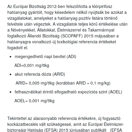
Az Európai Bizottság 2012-ben felszólította a klórpirifosz
hatóanyag gyártóit, hogy késedelem nélkül nyújtsák be azokat a
vizsgálatokat, amelyeket a hatóanyag pozitív listára történő
felvétele után végeztek. A vizsgálatok teljes körű értékelése után
a Növényekkel, Állatokkal, Élelmiszerrel és Takarmánnyal
foglalkozó Állandó Bizottság (SCOPAFF) 2015 májusában a
hatóanyagra vonatkozó új toxikológiai referencia értékeket
fogadott el.
megengedhető napi bevitel (ADI)
ADI=0,001 mg/ttkg
akut referecia dózis (ARfD)
ARfD= 0,005 mg/ttkg (korábban ARfD = 0,1 mg/kg)
felhasználókat érintő elfogadható expozíciós szint (AOEL)
AOEL= 0,001 mg/ttkg
Tekintettel az alacsonyabb referencia értékekre, új fogyasztó
kockázatbecslés vált szükségessé, amit az Európai Élelmiszer-
biztonsági Hatóság (EFSA) 2015 júniusában publikált (EFSA