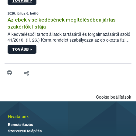
TOVÁBB >
tervezett új épületébe.
2026. július 6, hétfő
Az ebek viselkedésének megítélésében jártas
szakértők listája
A kedvtelésből tartott állatok tartásáról és forgalmazásáról szóló
41/2010. (II. 26.) Korm.rendelet szabályozza az eb okozta fizikai
sérülés, illetve ennek veszélye keletkezésekor felmerülő
TOVÁBB >
hatósági feladatokat, valamint a veszélyes eb tartását és annak
engedélyezését. Ezen eljárások során szükség esetén be kell
vonni az ebek viselkedésének megítélésében jártas szakértőt.
Cookie beállítások
Hivatalunk
Bemutatkozás
Szervezeti felépítés