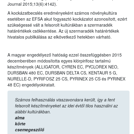
Journal 2015;13(6):4142).
A kockázatbecslés eredményeként számos növénykultúra
esetében az EFSA akut fogyasztó kockázatot azonosított, ezért
szükségessé vált a felsorolt kultúrákban a szermaradék
határértékek csökkentése. Az új szermaradék határértékek
hivatalos publikálása az elkövetkező hetekben várható.
A magyar engedélyező hatóság ezzel összefüggésben 2015
decemberében módosította egyes klórpirifosz tartalmú
készítmények (ALLIGATOR, CYREN EC, PYCLOREX NEO,
DURSBAN 480 EC, DURSBAN DELTA CS, KENTAUR 5 G,
NURELLE-D, PYRIFOSZ 25 CS, PYRINEX 25 CS és PYRINEX
48 EC) engedélyokiratait.
Számos felhasználás visszavonásra került, így a fent
felsorolt készítményeket az idei évtől tilos használni az
alábbi kultúrákban.
alma
körte
csemegeszőlő