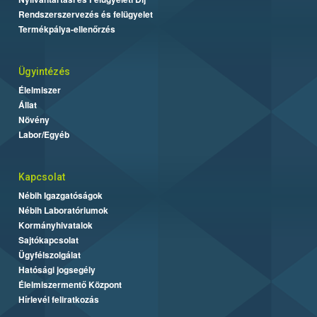
Rendszerszervezés és felügyelet
Termékpálya-ellenőrzés
Ügyintézés
Élelmiszer
Állat
Növény
Labor/Egyéb
Kapcsolat
Nébih Igazgatóságok
Nébih Laboratóriumok
Kormányhivatalok
Sajtókapcsolat
Ügyfélszolgálat
Hatósági jogsegély
Élelmiszermentő Központ
Hírlevél feliratkozás