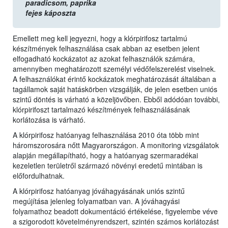
paradicsom,
paprika
fejes káposzta
Emellett meg kell jegyezni, hogy a klórpirifosz tartalmú
készítmények felhasználása csak abban az esetben jelent
elfogadható kockázatot az azokat felhasználók számára,
amennyiben meghatározott személyi védőfelszerelést viselnek.
A felhasználókat érintő kockázatok meghatározását általában a
tagállamok saját hatáskörben vizsgálják, de jelen esetben uniós
szintű döntés is várható a közeljövőben. Ebből adódóan további,
klórpirifoszt tartalmazó készítmények felhasználásának
korlátozása is várható.
A klórpirifosz hatóanyag felhasználása 2010 óta több mint
háromszorosára nőtt Magyarországon. A monitoring vizsgálatok
alapján megállapítható, hogy a hatóanyag szermaradékai
kezeletlen területről származó növényi eredetű mintában is
előfordulhatnak.
A klórpirifosz hatóanyag jóváhagyásának uniós szintű
megújítása jelenleg folyamatban van. A jóváhagyási
folyamathoz beadott dokumentáció értékelése, figyelembe véve
a szigorodott követelményrendszert, szintén számos korlátozást