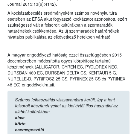
Journal 2015;13(6):4142).
A kockázatbecslés eredményeként számos növénykultúra
esetében az EFSA akut fogyasztó kockázatot azonosított, ezért
szükségessé vált a felsorolt kultúrákban a szermaradék
határértékek csökkentése. Az új szermaradék határértékek
hivatalos publikálása az elkövetkező hetekben várható.
A magyar engedélyező hatóság ezzel összefüggésben 2015
decemberében módosította egyes klórpirifosz tartalmú
készítmények (ALLIGATOR, CYREN EC, PYCLOREX NEO,
DURSBAN 480 EC, DURSBAN DELTA CS, KENTAUR 5 G,
NURELLE-D, PYRIFOSZ 25 CS, PYRINEX 25 CS és PYRINEX
48 EC) engedélyokiratait.
Számos felhasználás visszavonásra került, így a fent
felsorolt készítményeket az idei évtől tilos használni az
alábbi kultúrákban.
alma
körte
csemegeszőlő