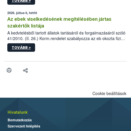
TOVÁBB >
tervezett új épületébe.
2026. július 6, hétfő
Az ebek viselkedésének megítélésében jártas
szakértők listája
A kedvtelésből tartott állatok tartásáról és forgalmazásáról szóló
41/2010. (II. 26.) Korm.rendelet szabályozza az eb okozta fizikai
sérülés, illetve ennek veszélye keletkezésekor felmerülő
TOVÁBB >
hatósági feladatokat, valamint a veszélyes eb tartását és annak
engedélyezését. Ezen eljárások során szükség esetén be kell
vonni az ebek viselkedésének megítélésében jártas szakértőt.
Cookie beállítások
Hivatalunk
Bemutatkozás
Szervezeti felépítés