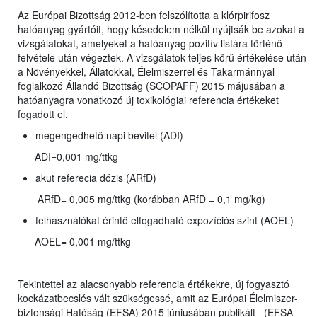
Az Európai Bizottság 2012-ben felszólította a klórpirifosz
hatóanyag gyártóit, hogy késedelem nélkül nyújtsák be azokat a
vizsgálatokat, amelyeket a hatóanyag pozitív listára történő
felvétele után végeztek. A vizsgálatok teljes körű értékelése után
a Növényekkel, Állatokkal, Élelmiszerrel és Takarmánnyal
foglalkozó Állandó Bizottság (SCOPAFF) 2015 májusában a
hatóanyagra vonatkozó új toxikológiai referencia értékeket
fogadott el.
megengedhető napi bevitel (ADI)
ADI=0,001 mg/ttkg
akut referecia dózis (ARfD)
ARfD= 0,005 mg/ttkg (korábban ARfD = 0,1 mg/kg)
felhasználókat érintő elfogadható expozíciós szint (AOEL)
AOEL= 0,001 mg/ttkg
Tekintettel az alacsonyabb referencia értékekre, új fogyasztó
kockázatbecslés vált szükségessé, amit az Európai Élelmiszer-
biztonsági Hatóság (EFSA) 2015 júniusában publikált (EFSA