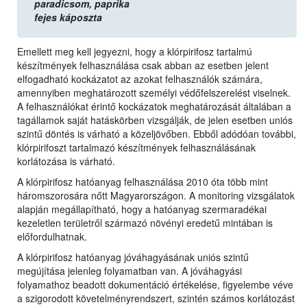
paradicsom,
paprika
fejes káposzta
Emellett meg kell jegyezni, hogy a klórpirifosz tartalmú
készítmények felhasználása csak abban az esetben jelent
elfogadható kockázatot az azokat felhasználók számára,
amennyiben meghatározott személyi védőfelszerelést viselnek.
A felhasználókat érintő kockázatok meghatározását általában a
tagállamok saját hatáskörben vizsgálják, de jelen esetben uniós
szintű döntés is várható a közeljövőben. Ebből adódóan további,
klórpirifoszt tartalmazó készítmények felhasználásának
korlátozása is várható.
A klórpirifosz hatóanyag felhasználása 2010 óta több mint
háromszorosára nőtt Magyarországon. A monitoring vizsgálatok
alapján megállapítható, hogy a hatóanyag szermaradékai
kezeletlen területről származó növényi eredetű mintában is
előfordulhatnak.
A klórpirifosz hatóanyag jóváhagyásának uniós szintű
megújítása jelenleg folyamatban van. A jóváhagyási
folyamathoz beadott dokumentáció értékelése, figyelembe véve
a szigorodott követelményrendszert, szintén számos korlátozást