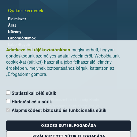
Gyakori kérdések
Élelmiszer
Állat
Növény
Laboratóriumok
Labor/Egyéb
Adatkezelési tájékoztatónkban
megismerheti, hogyan
gondoskodunk személyes adatai védelméről. Weboldalunk
cookie-kat (sütiket) használ a jobb felhasználói élmény
érdekében, melynek biztosításához kérjük, kattintson az
„Elfogadom” gombra.
Statisztikai célú sütik
Nemzeti Élelmiszerlánc-biztonsági Hivatal
Hirdetési célú sütik
Cím: 1024 Budapest, Keleti Károly utca. 24.
Alapműködést biztosító és funkcionális sütik
Levelezési cím: 1525 Budapest. Pf. 30.
ÖSSZES SÜTI ELFOGADÁSA
E-mail:
ugyfelszolgalat@nebih.gov.hu
Zöld szám: 06-80/263-244
KIVÁLASZTOTT SÜTIK ELFOGADÁSA