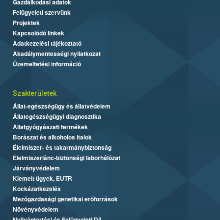
Gazdálkodási adatok
Felügyeleti szervünk
Projektek
Kapcsolódó linkek
Adatkezelési tájékoztató
Akadálymentességi nyilatkozat
Üzemeltetési információ
Szakterületek
Állat-egészségügy és állatvédelem
Állategészségügyi diagnosztika
Állatgyógyászati termékek
Borászat és alkoholos italok
Élelmiszer- és takarmánybiztonság
Élelmiszerlánc-biztonsági laborhálózat
Járványvédelem
Kiemelt ügyek, EUTR
Kockázatkezelés
Mezőgazdasági genetikai erőforrások
Növényvédelem
Nyilvántartási és Felügyeleti Díj