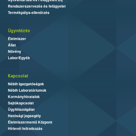
Rendszerszervezés és felügyelet
Termékpálya-ellenőrzés
Ügyintézés
Élelmiszer
Állat
Növény
Labor/Egyéb
Kapcsolat
Nébih Igazgatóságok
Nébih Laboratóriumok
Kormányhivatalok
Sajtókapcsolat
Ügyfélszolgálat
Hatósági jogsegély
Élelmiszermentő Központ
Hírlevél feliratkozás