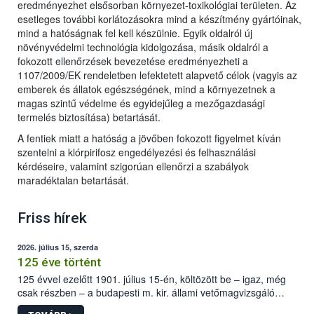
eredményezhet elsősorban környezet-toxikológiai területen. Az
esetleges további korlátozásokra mind a készítmény gyártóinak,
mind a hatóságnak fel kell készülnie. Egyik oldalról új
növényvédelmi technológia kidolgozása, másik oldalról a
fokozott ellenőrzések bevezetése eredményezheti a
1107/2009/EK rendeletben lefektetett alapvető célok (vagyis az
emberek és állatok egészségének, mind a környezetnek a
magas szintű védelme és egyidejűleg a mezőgazdasági
termelés biztosítása) betartását.
A fentiek miatt a hatóság a jövőben fokozott figyelmet kíván
szentelni a klórpirifosz engedélyezési és felhasználási
kérdéseire, valamint szigorúan ellenőrzi a szabályok
maradéktalan betartását.
Friss hírek
2026. július 15, szerda
125 éve történt
125 évvel ezelőtt 1901. július 15-én, költözött be – igaz, még
csak részben – a budapesti m. kir. állami vetőmagvizsgáló
állomás a Kis Rókus utca 15. szám alatti, Czigler Győző által