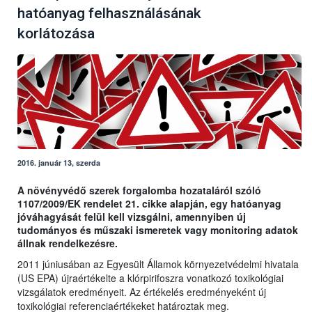
hatóanyag felhasználásának
korlátozása
2016. január 13, szerda
A növényvédő szerek forgalomba hozataláról szóló
1107/2009/EK rendelet 21. cikke alapján, egy hatóanyag
jóváhagyását felül kell vizsgálni, amennyiben új
tudományos és műszaki ismeretek vagy monitoring adatok
állnak rendelkezésre.
2011 júniusában az Egyesült Államok környezetvédelmi hivatala
(US EPA) újraértékelte a klórpirifoszra vonatkozó toxikológiai
vizsgálatok eredményeit. Az értékelés eredményeként új
toxikológiai referenciaértékeket határoztak meg.