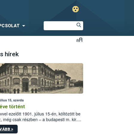
PCSOLAT
s hírek
úlius 15, szerda
éve történt
vvel ezelőtt 1901. július 15-én, költözött be
z, még csak részben – a budapesti m. kir.
i vetőmagvizsgáló állomás a Kis Rókus utca
VÁBB >
ám alatti, Czigler Győző által tervezett új