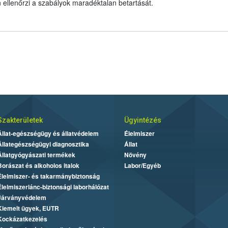
n ellenőrzi a szabályok maradéktalan betartását.
Szakterületek
Ügyintézés
Állat-egészségügy és állatvédelem
Élelmiszer
Állategészségügyi diagnosztika
Állat
Állatgyógyászati termékek
Növény
Borászat és alkoholos italok
Labor/Egyéb
Élelmiszer- és takarmánybiztonság
Élelmiszerlánc-biztonsági laborhálózat
Járványvédelem
Kiemelt ügyek, EUTR
Kockázatkezelés