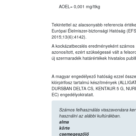
AOEL= 0,001 mg/ttkg
Tekintettel az alacsonyabb referencia érték
Európai Élelmiszer-biztonsági Hatóság (EF
2015;13(6):4142).
A kockázatbecslés eredményeként számos n
azonosított, ezért szükségessé vált a felso
új szermaradék határértékek hivatalos publ
A magyar engedélyező hatóság ezzel össz
klórpirifosz tartalmú készítmények (AL
DURSBAN DELTA CS, KENTAUR 5 G, NURE
EC) engedélyokiratait.
Számos felhasználás visszavonásra került,
használni az alábbi kultúrákban.
alma
körte
csemegeszőlő