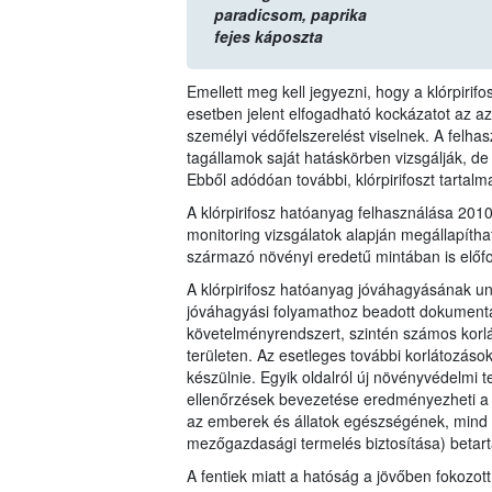
paradicsom,
paprika
fejes káposzta
Emellett meg kell jegyezni, hogy a klórpiri
esetben jelent elfogadható kockázatot az 
személyi védőfelszerelést viselnek. A felha
tagállamok saját hatáskörben vizsgálják, de
Ebből adódóan további, klórpirifoszt tartal
A klórpirifosz hatóanyag felhasználása 20
monitoring vizsgálatok alapján megállapítha
származó növényi eredetű mintában is előfo
A klórpirifosz hatóanyag jóváhagyásának un
jóváhagyási folyamathoz beadott dokumentác
követelményrendszert, szintén számos korl
területen. Az esetleges további korlátozáso
készülnie. Egyik oldalról új növényvédelmi t
ellenőrzések bevezetése eredményezheti a 1
az emberek és állatok egészségének, mind 
mezőgazdasági termelés biztosítása) betart
A fentiek miatt a hatóság a jövőben fokozott