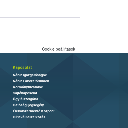
Cookie beállítások
Kapcsolat
Nébih Igazgatóságok
Nébih Laboratóriumok
Kormányhivatalok
Sajtókapcsolat
Ügyfélszolgálat
Hatósági jogsegély
Élelmiszermentő Központ
Hírlevél feliratkozás