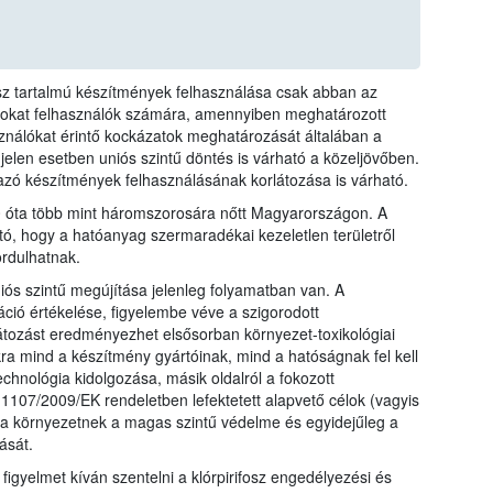
fosz tartalmú készítmények felhasználása csak abban az
azokat felhasználók számára, amennyiben meghatározott
sználókat érintő kockázatok meghatározását általában a
 jelen esetben uniós szintű döntés is várható a közeljövőben.
mazó készítmények felhasználásának korlátozása is várható.
10 óta több mint háromszorosára nőtt Magyarországon. A
tó, hogy a hatóanyag szermaradékai kezeletlen területről
rdulhatnak.
iós szintű megújítása jelenleg folyamatban van. A
ió értékelése, figyelembe véve a szigorodott
átozást eredményezhet elsősorban környezet-toxikológiai
kra mind a készítmény gyártóinak, mind a hatóságnak fel kell
echnológia kidolgozása, másik oldalról a fokozott
107/2009/EK rendeletben lefektetett alapvető célok (vagyis
a környezetnek a magas szintű védelme és egyidejűleg a
ását.
 figyelmet kíván szentelni a klórpirifosz engedélyezési és