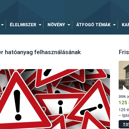
ÉLELMISZER
NÖVÉNY
ÁTFOGÓ TÉMÁK
KA
er hatóanyag felhasználásának
Fris
2026. j
125 
125 é
– iga
állam
TO
15. sz