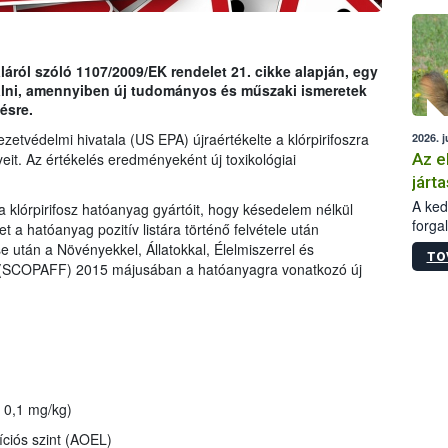
épüle
ról szóló 1107/2009/EK rendelet 21. cikke alapján, egy
gálni, amennyiben új tudományos és műszaki ismeretek
ésre.
etvédelmi hivatala (US EPA) újraértékelte a klórpirifoszra
2026. j
Az e
eit. Az értékelés eredményeként új toxikológiai
járta
A kedv
a klórpirifosz hatóanyag gyártóit, hogy késedelem nélkül
forga
t a hatóanyag pozitív listára történő felvétele után
Korm.
se után a Növényekkel, Állatokkal, Élelmiszerrel és
TO
sérül
g (SCOPAFF) 2015 májusában a hatóanyagra vonatkozó új
felme
veszé
Ezen 
vonni
jártas
0,1 mg/kg)
íciós szint (AOEL)