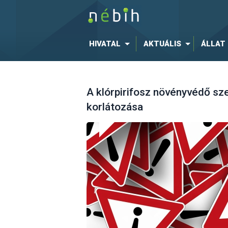
HIVATAL
AKTUÁLIS
ÁLLAT
A klórpirifosz növényvédő sz
korlátozása