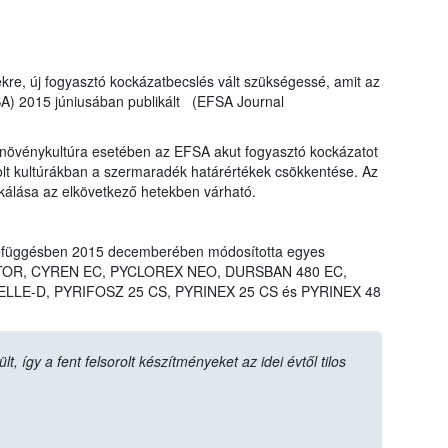
ekre, új fogyasztó kockázatbecslés vált szükségessé, amit az
SA) 2015 júniusában publikált (EFSA Journal
övénykultúra esetében az EFSA akut fogyasztó kockázatot
rolt kultúrákban a szermaradék határértékek csökkentése. Az
ikálása az elkövetkező hetekben várható.
efüggésben 2015 decemberében módosította egyes
LIGATOR, CYREN EC, PYCLOREX NEO, DURSBAN 480 EC,
LLE-D, PYRIFOSZ 25 CS, PYRINEX 25 CS és PYRINEX 48
 így a fent felsorolt készítményeket az idei évtől tilos