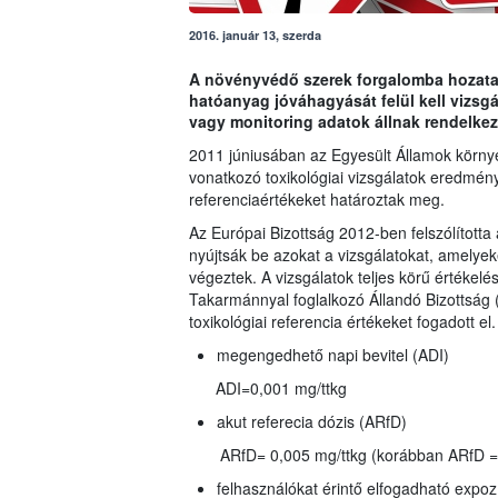
2016. január 13, szerda
A növényvédő szerek forgalomba hozatalá
hatóanyag jóváhagyását felül kell vizs
vagy monitoring adatok állnak rendelkez
2011 júniusában az Egyesült Államok környez
vonatkozó toxikológiai vizsgálatok eredmény
referenciaértékeket határoztak meg.
Az Európai Bizottság 2012-ben felszólította 
nyújtsák be azokat a vizsgálatokat, amelyeke
végeztek. A vizsgálatok teljes körű értékelé
Takarmánnyal foglalkozó Állandó Bizottsá
toxikológiai referencia értékeket fogadott el.
megengedhető napi bevitel (ADI)
ADI=0,001 mg/ttkg
akut referecia dózis (ARfD)
ARfD= 0,005 mg/ttkg (korábban ARfD = 
felhasználókat érintő elfogadható expoz