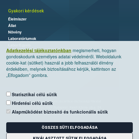
Gyakori kérdések
Élelmiszer
Állat
Növény
Laboratóriumok
Labor/Egyéb
Adatkezelési tájékoztatónkban
megismerheti, hogyan
gondoskodunk személyes adatai védelméről. Weboldalunk
cookie-kat (sütiket) használ a jobb felhasználói élmény
érdekében, melynek biztosításához kérjük, kattintson az
„Elfogadom” gombra.
Statisztikai célú sütik
Nemzeti Élelmiszerlánc-biztonsági Hivatal
Hirdetési célú sütik
Cím: 1024 Budapest, Keleti Károly utca. 24.
Alapműködést biztosító és funkcionális sütik
Levelezési cím: 1525 Budapest. Pf. 30.
ÖSSZES SÜTI ELFOGADÁSA
E-mail:
ugyfelszolgalat@nebih.gov.hu
Zöld szám: 06-80/263-244
KIVÁLASZTOTT SÜTIK ELFOGADÁSA