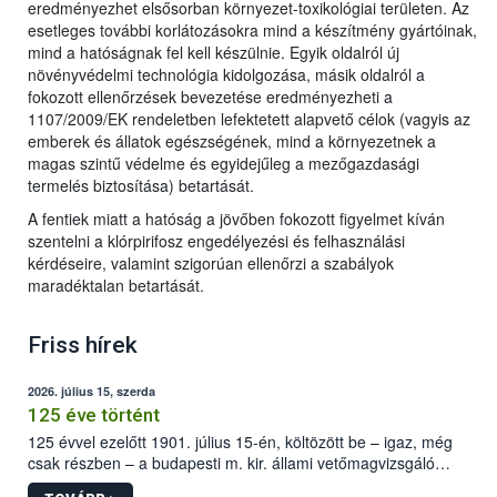
eredményezhet elsősorban környezet-toxikológiai területen. Az
esetleges további korlátozásokra mind a készítmény gyártóinak,
mind a hatóságnak fel kell készülnie. Egyik oldalról új
növényvédelmi technológia kidolgozása, másik oldalról a
fokozott ellenőrzések bevezetése eredményezheti a
1107/2009/EK rendeletben lefektetett alapvető célok (vagyis az
emberek és állatok egészségének, mind a környezetnek a
magas szintű védelme és egyidejűleg a mezőgazdasági
termelés biztosítása) betartását.
A fentiek miatt a hatóság a jövőben fokozott figyelmet kíván
szentelni a klórpirifosz engedélyezési és felhasználási
kérdéseire, valamint szigorúan ellenőrzi a szabályok
maradéktalan betartását.
Friss hírek
2026. július 15, szerda
125 éve történt
125 évvel ezelőtt 1901. július 15-én, költözött be – igaz, még
csak részben – a budapesti m. kir. állami vetőmagvizsgáló
állomás a Kis Rókus utca 15. szám alatti, Czigler Győző által