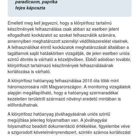
paradicsom,
paprika
fejes káposzta
Emellett meg kell jegyezni, hogy a klórpirifosz tartalmú
készítmények felhasználása csak abban az esetben jelent
elfogadható kockázatot az azokat felhasználók számára,
amennyiben meghatározott személyi védőfelszerelést viselnek.
A felhasználókat érintő kockázatok meghatározását általában a
tagállamok saját hatáskörben vizsgálják, de jelen esetben uniós
szintű döntés is várható a közeljövőben. Ebből adódóan további,
klórpirifoszt tartalmazó készítmények felhasználásának
korlátozása is várható.
A klórpirifosz hatóanyag felhasználása 2010 óta több mint
háromszorosára nőtt Magyarországon. A monitoring vizsgálatok
alapján megállapítható, hogy a hatóanyag szermaradékai
kezeletlen területről származó növényi eredetű mintában is
előfordulhatnak.
A klórpirifosz hatóanyag jóváhagyásának uniós szintű
megújítása jelenleg folyamatban van. A jóváhagyási
folyamathoz beadott dokumentáció értékelése, figyelembe véve
a szigorodott követelményrendszert, szintén számos korlátozást