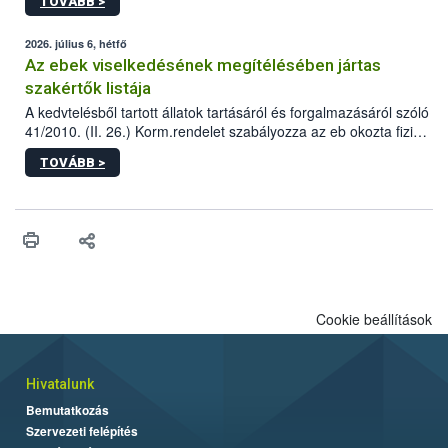
TOVÁBB >
tervezett új épületébe.
2026. július 6, hétfő
Az ebek viselkedésének megítélésében jártas
szakértők listája
A kedvtelésből tartott állatok tartásáról és forgalmazásáról szóló
41/2010. (II. 26.) Korm.rendelet szabályozza az eb okozta fizikai
sérülés, illetve ennek veszélye keletkezésekor felmerülő
TOVÁBB >
hatósági feladatokat, valamint a veszélyes eb tartását és annak
engedélyezését. Ezen eljárások során szükség esetén be kell
vonni az ebek viselkedésének megítélésében jártas szakértőt.
Cookie beállítások
Hivatalunk
Bemutatkozás
Szervezeti felépítés