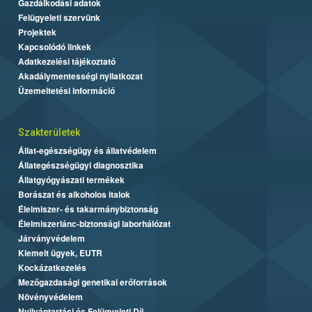
Gazdálkodási adatok
Felügyeleti szervünk
Projektek
Kapcsolódó linkek
Adatkezelési tájékoztató
Akadálymentességi nyilatkozat
Üzemeltetési információ
Szakterületek
Állat-egészségügy és állatvédelem
Állategészségügyi diagnosztika
Állatgyógyászati termékek
Borászat és alkoholos italok
Élelmiszer- és takarmánybiztonság
Élelmiszerlánc-biztonsági laborhálózat
Járványvédelem
Kiemelt ügyek, EUTR
Kockázatkezelés
Mezőgazdasági genetikai erőforrások
Növényvédelem
Nyilvántartási és Felügyeleti Díj