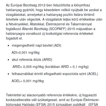
Az Európai Bizottság 2012-ben felszólította a klórpirifosz
hatóanyag gyártóit, hogy késedelem nélkül nyújtsák be azokat a
vizsgálatokat, amelyeket a hatóanyag pozitív listára történő
felvétele után végeztek. A vizsgálatok teljes körű értékelése után
a Növényekkel, Állatokkal, Élelmiszerrel és Takarmánnyal
foglalkozó Állandó Bizottság (SCOPAFF) 2015 májusában a
hatóanyagra vonatkozó új toxikológiai referencia értékeket
fogadott el.
megengedhető napi bevitel (ADI)
ADI=0,001 mg/ttkg
akut referecia dózis (ARfD)
ARfD= 0,005 mg/ttkg (korábban ARfD = 0,1 mg/kg)
felhasználókat érintő elfogadható expozíciós szint (AOEL)
AOEL= 0,001 mg/ttkg
Tekintettel az alacsonyabb referencia értékekre, új fogyasztó
kockázatbecslés vált szükségessé, amit az Európai Élelmiszer-
biztonsági Hatóság (EFSA) 2015 júniusában publikált (EFSA