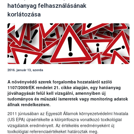
hatóanyag felhasználásának
korlátozása
2016. január 13, szerda
A növényvédő szerek forgalomba hozataláról szóló
1107/2009/EK rendelet 21. cikke alapján, egy hatóanyag
jóváhagyását felül kell vizsgálni, amennyiben új
tudományos és műszaki ismeretek vagy monitoring adatok
állnak rendelkezésre.
2011 júniusában az Egyesült Államok környezetvédelmi hivatala
(US EPA) újraértékelte a klórpirifoszra vonatkozó toxikológiai
vizsgálatok eredményeit. Az értékelés eredményeként új
toxikológiai referenciaértékeket határoztak meg.