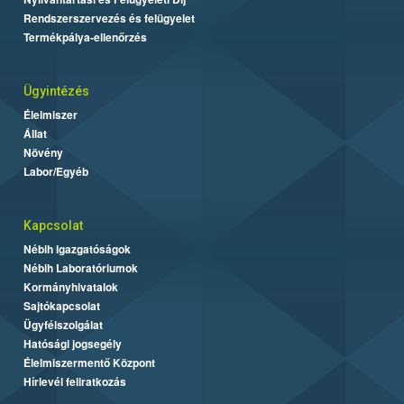
Rendszerszervezés és felügyelet
Termékpálya-ellenőrzés
Ügyintézés
Élelmiszer
Állat
Növény
Labor/Egyéb
Kapcsolat
Nébih Igazgatóságok
Nébih Laboratóriumok
Kormányhivatalok
Sajtókapcsolat
Ügyfélszolgálat
Hatósági jogsegély
Élelmiszermentő Központ
Hírlevél feliratkozás