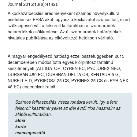
Journal 2015;13(6):4142).
A kockázatbecslés eredményeként számos növénykultúra
esetében az EFSA akut fogyasztó kockázatot azonosított, ezért
szükségessé vált a felsorolt kultúrákban a szermaradék
határértékek csökkentése. Az új szermaradék határértékek
hivatalos publikálása az elkövetkező hetekben várható.
A magyar engedélyező hatóság ezzel összefüggésben 2015
decemberében módosította egyes klórpirifosz tartalmú
készítmények (ALLIGATOR, CYREN EC, PYCLOREX NEO,
DURSBAN 480 EC, DURSBAN DELTA CS, KENTAUR 5 G,
NURELLE-D, PYRIFOSZ 25 CS, PYRINEX 25 CS és PYRINEX
48 EC) engedélyokiratait.
Számos felhasználás visszavonásra került, így a fent
felsorolt készítményeket az idei évtől tilos használni az
alábbi kultúrákban.
alma
körte
csemegeszőlő