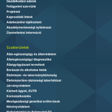
Gazdálkodási adatok
Felügyeleti szervünk
Projektek
Kapcsolódó linkek
Adatkezelési tájékoztató
Akadálymentességi nyilatkozat
Üzemeltetési információ
Szakterületek
Állat-egészségügy és állatvédelem
Állategészségügyi diagnosztika
Állatgyógyászati termékek
Borászat és alkoholos italok
Élelmiszer- és takarmánybiztonság
Élelmiszerlánc-biztonsági laborhálózat
Járványvédelem
Kiemelt ügyek, EUTR
Kockázatkezelés
Mezőgazdasági genetikai erőforrások
Növényvédelem
Nyilvántartási és Felügyeleti Díj