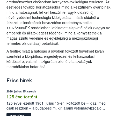
eredményezhet elsősorban környezet-toxikológiai területen. Az
esetleges további korlátozásokra mind a készítmény gyártóinak,
mind a hatóságnak fel kell készülnie. Egyik oldalról új
növényvédelmi technológia kidolgozása, másik oldalról a
fokozott ellenőrzések bevezetése eredményezheti a
1107/2009/EK rendeletben lefektetett alapvető célok (vagyis az
emberek és állatok egészségének, mind a környezetnek a
magas szintű védelme és egyidejűleg a mezőgazdasági
termelés biztosítása) betartását.
A fentiek miatt a hatóság a jövőben fokozott figyelmet kíván
szentelni a klórpirifosz engedélyezési és felhasználási
kérdéseire, valamint szigorúan ellenőrzi a szabályok
maradéktalan betartását.
Friss hírek
2026. július 15, szerda
125 éve történt
125 évvel ezelőtt 1901. július 15-én, költözött be – igaz, még
csak részben – a budapesti m. kir. állami vetőmagvizsgáló
állomás a Kis Rókus utca 15. szám alatti, Czigler Győző által