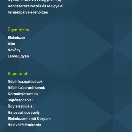
Rendszerszervezés és felügyelet
Termékpálya-ellenőrzés
Ügyintézés
Élelmiszer
Állat
Növény
Labor/Egyéb
Kapcsolat
Nébih Igazgatóságok
Nébih Laboratóriumok
Kormányhivatalok
Sajtókapcsolat
Ügyfélszolgálat
Hatósági jogsegély
Élelmiszermentő Központ
Hírlevél feliratkozás