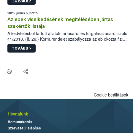
TOVÁBB >
tervezett új épületébe.
2026. július 6, hétfő
Az ebek viselkedésének megítélésében jártas
szakértők listája
A kedvtelésből tartott állatok tartásáról és forgalmazásáról szóló
41/2010. (II. 26.) Korm.rendelet szabályozza az eb okozta fizikai
sérülés, illetve ennek veszélye keletkezésekor felmerülő
TOVÁBB >
hatósági feladatokat, valamint a veszélyes eb tartását és annak
engedélyezését. Ezen eljárások során szükség esetén be kell
vonni az ebek viselkedésének megítélésében jártas szakértőt.
Cookie beállítások
Hivatalunk
Bemutatkozás
Szervezeti felépítés