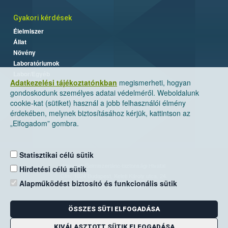
Gyakori kérdések
Élelmiszer
Állat
Növény
Laboratóriumok
Labor/Egyéb
Adatkezelési tájékoztatónkban
megismerheti, hogyan
gondoskodunk személyes adatai védelméről. Weboldalunk
cookie-kat (sütiket) használ a jobb felhasználói élmény
érdekében, melynek biztosításához kérjük, kattintson az
„Elfogadom” gombra.
Statisztikai célú sütik
Nemzeti Élelmiszerlánc-biztonsági Hivatal
Hirdetési célú sütik
Cím: 1024 Budapest, Keleti Károly utca. 24.
Alapműködést biztosító és funkcionális sütik
Levelezési cím: 1525 Budapest. Pf. 30.
ÖSSZES SÜTI ELFOGADÁSA
E-mail:
ugyfelszolgalat@nebih.gov.hu
Zöld szám: 06-80/263-244
KIVÁLASZTOTT SÜTIK ELFOGADÁSA