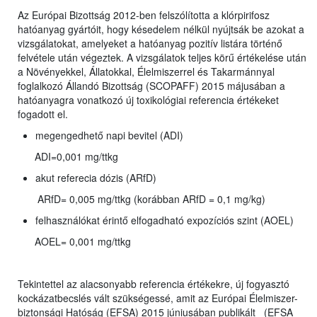
Az Európai Bizottság 2012-ben felszólította a klórpirifosz
hatóanyag gyártóit, hogy késedelem nélkül nyújtsák be azokat a
vizsgálatokat, amelyeket a hatóanyag pozitív listára történő
felvétele után végeztek. A vizsgálatok teljes körű értékelése után
a Növényekkel, Állatokkal, Élelmiszerrel és Takarmánnyal
foglalkozó Állandó Bizottság (SCOPAFF) 2015 májusában a
hatóanyagra vonatkozó új toxikológiai referencia értékeket
fogadott el.
megengedhető napi bevitel (ADI)
ADI=0,001 mg/ttkg
akut referecia dózis (ARfD)
ARfD= 0,005 mg/ttkg (korábban ARfD = 0,1 mg/kg)
felhasználókat érintő elfogadható expozíciós szint (AOEL)
AOEL= 0,001 mg/ttkg
Tekintettel az alacsonyabb referencia értékekre, új fogyasztó
kockázatbecslés vált szükségessé, amit az Európai Élelmiszer-
biztonsági Hatóság (EFSA) 2015 júniusában publikált (EFSA