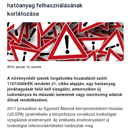
hatóanyag felhasználásának
korlátozása
2016. január 13, szerda
A növényvédő szerek forgalomba hozataláról szóló
1107/2009/EK rendelet 21. cikke alapján, egy hatóanyag
jóváhagyását felül kell vizsgálni, amennyiben új
tudományos és műszaki ismeretek vagy monitoring adatok
állnak rendelkezésre.
2011 júniusában az Egyesült Államok környezetvédelmi hivatala
(US EPA) újraértékelte a klórpirifoszra vonatkozó toxikológiai
vizsgálatok eredményeit. Az értékelés eredményeként új
toxikológiai referenciaértékeket határoztak meg.