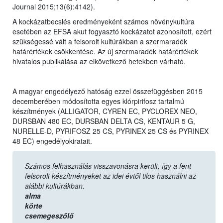
Journal 2015;13(6):4142).
A kockázatbecslés eredményeként számos növénykultúra
esetében az EFSA akut fogyasztó kockázatot azonosított, ezért
szükségessé vált a felsorolt kultúrákban a szermaradék
határértékek csökkentése. Az új szermaradék határértékek
hivatalos publikálása az elkövetkező hetekben várható.
A magyar engedélyező hatóság ezzel összefüggésben 2015
decemberében módosította egyes klórpirifosz tartalmú
készítmények (ALLIGATOR, CYREN EC, PYCLOREX NEO,
DURSBAN 480 EC, DURSBAN DELTA CS, KENTAUR 5 G,
NURELLE-D, PYRIFOSZ 25 CS, PYRINEX 25 CS és PYRINEX
48 EC) engedélyokiratait.
Számos felhasználás visszavonásra került, így a fent
felsorolt készítményeket az idei évtől tilos használni az
alábbi kultúrákban.
alma
körte
csemegeszőlő