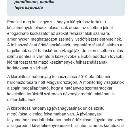
paradicsom,
paprika
fejes káposzta
Emellett meg kell jegyezni, hogy a klórpirifosz tartalmú
készítmények felhasználása csak abban az esetben jelent
elfogadható kockázatot az azokat felhasználók számára,
amennyiben meghatározott személyi védőfelszerelést viselnek.
A felhasználókat érintő kockázatok meghatározását általában a
tagállamok saját hatáskörben vizsgálják, de jelen esetben uniós
szintű döntés is várható a közeljövőben. Ebből adódóan további,
klórpirifoszt tartalmazó készítmények felhasználásának
korlátozása is várható.
A klórpirifosz hatóanyag felhasználása 2010 óta több mint
háromszorosára nőtt Magyarországon. A monitoring vizsgálatok
alapján megállapítható, hogy a hatóanyag szermaradékai
kezeletlen területről származó növényi eredetű mintában is
előfordulhatnak.
A klórpirifosz hatóanyag jóváhagyásának uniós szintű
megújítása jelenleg folyamatban van. A jóváhagyási
folyamathoz beadott dokumentáció értékelése, figyelembe véve
a szigorodott követelményrendszert, szintén számos korlátozást