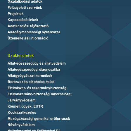
Gazdálkodási adatok
Felügyeleti szervünk
Projektek
Kapcsolódó linkek
Adatkezelési tájékoztató
Akadálymentességi nyilatkozat
Üzemeltetési információ
Szakterületek
Állat-egészségügy és állatvédelem
Állategészségügyi diagnosztika
Állatgyógyászati termékek
Borászat és alkoholos italok
Élelmiszer- és takarmánybiztonság
Élelmiszerlánc-biztonsági laborhálózat
Járványvédelem
Kiemelt ügyek, EUTR
Kockázatkezelés
Mezőgazdasági genetikai erőforrások
Növényvédelem
Nyilvántartási és Felügyeleti Díj