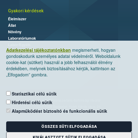
Gyakori kérdések
Élelmiszer
Állat
Növény
Laboratóriumok
Labor/Egyéb
Adatkezelési tájékoztatónkban
megismerheti, hogyan
gondoskodunk személyes adatai védelméről. Weboldalunk
cookie-kat (sütiket) használ a jobb felhasználói élmény
érdekében, melynek biztosításához kérjük, kattintson az
„Elfogadom” gombra.
Statisztikai célú sütik
Nemzeti Élelmiszerlánc-biztonsági Hivatal
Hirdetési célú sütik
Cím: 1024 Budapest, Keleti Károly utca. 24.
Alapműködést biztosító és funkcionális sütik
Levelezési cím: 1525 Budapest. Pf. 30.
ÖSSZES SÜTI ELFOGADÁSA
E-mail:
ugyfelszolgalat@nebih.gov.hu
Zöld szám: 06-80/263-244
KIVÁLASZTOTT SÜTIK ELFOGADÁSA