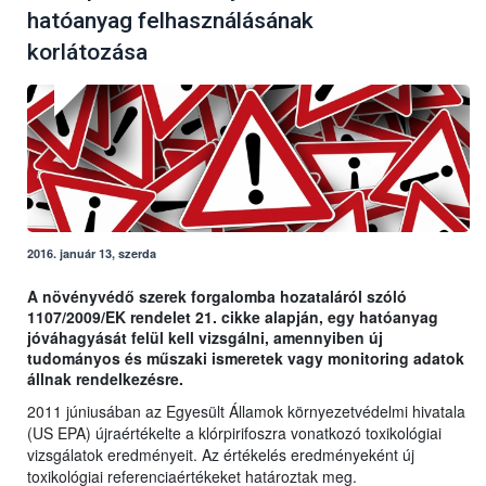
hatóanyag felhasználásának
korlátozása
2016. január 13, szerda
A növényvédő szerek forgalomba hozataláról szóló
1107/2009/EK rendelet 21. cikke alapján, egy hatóanyag
jóváhagyását felül kell vizsgálni, amennyiben új
tudományos és műszaki ismeretek vagy monitoring adatok
állnak rendelkezésre.
2011 júniusában az Egyesült Államok környezetvédelmi hivatala
(US EPA) újraértékelte a klórpirifoszra vonatkozó toxikológiai
vizsgálatok eredményeit. Az értékelés eredményeként új
toxikológiai referenciaértékeket határoztak meg.