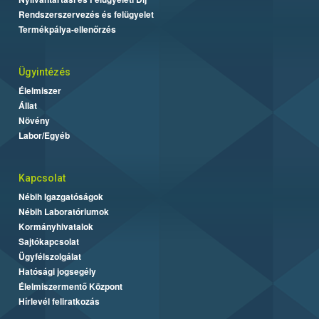
Rendszerszervezés és felügyelet
Termékpálya-ellenőrzés
Ügyintézés
Élelmiszer
Állat
Növény
Labor/Egyéb
Kapcsolat
Nébih Igazgatóságok
Nébih Laboratóriumok
Kormányhivatalok
Sajtókapcsolat
Ügyfélszolgálat
Hatósági jogsegély
Élelmiszermentő Központ
Hírlevél feliratkozás