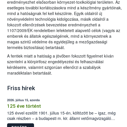
eredményezhet elsősorban környezet-toxikológiai területen. Az
esetleges további korlátozásokra mind a készítmény gyártóinak,
mind a hatóságnak fel kell készülnie. Egyik oldalról új
növényvédelmi technológia kidolgozása, másik oldalról a
fokozott ellenőrzések bevezetése eredményezheti a
1107/2009/EK rendeletben lefektetett alapvető célok (vagyis az
emberek és állatok egészségének, mind a környezetnek a
magas szintű védelme és egyidejűleg a mezőgazdasági
termelés biztosítása) betartását.
A fentiek miatt a hatóság a jövőben fokozott figyelmet kíván
szentelni a klórpirifosz engedélyezési és felhasználási
kérdéseire, valamint szigorúan ellenőrzi a szabályok
maradéktalan betartását.
Friss hírek
2026. július 15, szerda
125 éve történt
125 évvel ezelőtt 1901. július 15-én, költözött be – igaz, még
csak részben – a budapesti m. kir. állami vetőmagvizsgáló
állomás a Kis Rókus utca 15. szám alatti, Czigler Győző által