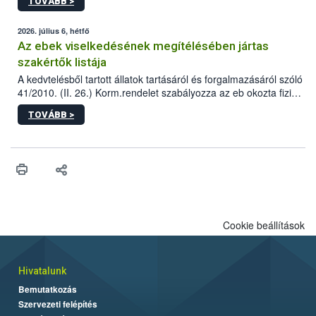
TOVÁBB >
tervezett új épületébe.
2026. július 6, hétfő
Az ebek viselkedésének megítélésében jártas
szakértők listája
A kedvtelésből tartott állatok tartásáról és forgalmazásáról szóló
41/2010. (II. 26.) Korm.rendelet szabályozza az eb okozta fizikai
sérülés, illetve ennek veszélye keletkezésekor felmerülő
TOVÁBB >
hatósági feladatokat, valamint a veszélyes eb tartását és annak
engedélyezését. Ezen eljárások során szükség esetén be kell
vonni az ebek viselkedésének megítélésében jártas szakértőt.
Cookie beállítások
Hivatalunk
Bemutatkozás
Szervezeti felépítés