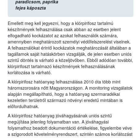
paradicsom,
paprika
fejes káposzta
Emellett meg kell jegyezni, hogy a klórpirifosz tartalmú
készítmények felhasználása csak abban az esetben jelent
elfogadható kockázatot az azokat felhasználók számára,
amennyiben meghatározott személyi védőfelszerelést viselnek.
A felhasználókat érintő kockázatok meghatározását általában a
tagállamok saját hatáskörben vizsgálják, de jelen esetben uniós
szintű döntés is várható a közeljövőben. Ebből adódóan további,
klórpirifoszt tartalmazó készítmények felhasználásának
korlátozása is várható.
A klórpirifosz hatóanyag felhasználása 2010 óta több mint
háromszorosára nőtt Magyarországon. A monitoring vizsgálatok
alapján megállapítható, hogy a hatóanyag szermaradékai
kezeletlen területről származó növényi eredetű mintában is
előfordulhatnak.
A klórpirifosz hatóanyag jóváhagyásának uniós szintű
megújítása jelenleg folyamatban van. A jóváhagyási
folyamathoz beadott dokumentáció értékelése, figyelembe véve
a szigorodott követelményrendszert, szintén számos korlátozást