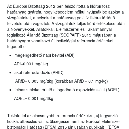
Az Európai Bizottság 2012-ben felszólította a klórpirifosz
hatóanyag gyártóit, hogy késedelem nélkül nyújtsák be azokat a
vizsgálatokat, amelyeket a hatóanyag pozitív listára történő
felvétele után végeztek. A vizsgálatok teljes körű értékelése után
a Növényekkel, Állatokkal, Élelmiszerrel és Takarmánnyal
foglalkozó Állandó Bizottság (SCOPAFF) 2015 májusában a
hatóanyagra vonatkozó új toxikológiai referencia értékeket
fogadott el.
megengedhető napi bevitel (ADI)
ADI=0,001 mg/ttkg
akut referecia dózis (ARfD)
ARfD= 0,005 mg/ttkg (korábban ARfD = 0,1 mg/kg)
felhasználókat érintő elfogadható expozíciós szint (AOEL)
AOEL= 0,001 mg/ttkg
Tekintettel az alacsonyabb referencia értékekre, új fogyasztó
kockázatbecslés vált szükségessé, amit az Európai Élelmiszer-
biztonsági Hatóság (EFSA) 2015 júniusában publikált (EFSA