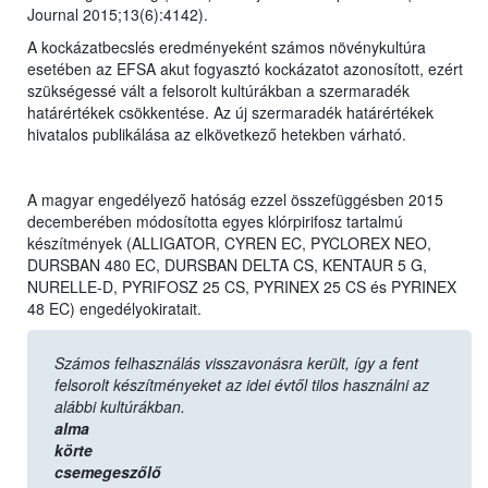
Journal 2015;13(6):4142).
A kockázatbecslés eredményeként számos növénykultúra
esetében az EFSA akut fogyasztó kockázatot azonosított, ezért
szükségessé vált a felsorolt kultúrákban a szermaradék
határértékek csökkentése. Az új szermaradék határértékek
hivatalos publikálása az elkövetkező hetekben várható.
A magyar engedélyező hatóság ezzel összefüggésben 2015
decemberében módosította egyes klórpirifosz tartalmú
készítmények (ALLIGATOR, CYREN EC, PYCLOREX NEO,
DURSBAN 480 EC, DURSBAN DELTA CS, KENTAUR 5 G,
NURELLE-D, PYRIFOSZ 25 CS, PYRINEX 25 CS és PYRINEX
48 EC) engedélyokiratait.
Számos felhasználás visszavonásra került, így a fent
felsorolt készítményeket az idei évtől tilos használni az
alábbi kultúrákban.
alma
körte
csemegeszőlő