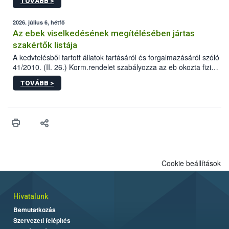
TOVÁBB >
tervezett új épületébe.
2026. július 6, hétfő
Az ebek viselkedésének megítélésében jártas
szakértők listája
A kedvtelésből tartott állatok tartásáról és forgalmazásáról szóló
41/2010. (II. 26.) Korm.rendelet szabályozza az eb okozta fizikai
sérülés, illetve ennek veszélye keletkezésekor felmerülő
TOVÁBB >
hatósági feladatokat, valamint a veszélyes eb tartását és annak
engedélyezését. Ezen eljárások során szükség esetén be kell
vonni az ebek viselkedésének megítélésében jártas szakértőt.
Cookie beállítások
Hivatalunk
Bemutatkozás
Szervezeti felépítés