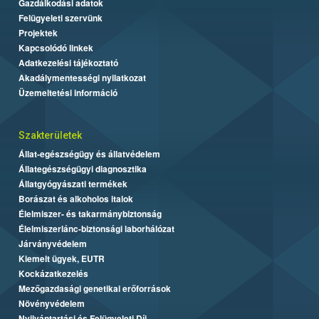
Gazdálkodási adatok
Felügyeleti szervünk
Projektek
Kapcsolódó linkek
Adatkezelési tájékoztató
Akadálymentességi nyilatkozat
Üzemeltetési információ
Szakterületek
Állat-egészségügy és állatvédelem
Állategészségügyi diagnosztika
Állatgyógyászati termékek
Borászat és alkoholos italok
Élelmiszer- és takarmánybiztonság
Élelmiszerlánc-biztonsági laborhálózat
Járványvédelem
Kiemelt ügyek, EUTR
Kockázatkezelés
Mezőgazdasági genetikai erőforrások
Növényvédelem
Nyilvántartási és Felügyeleti Díj