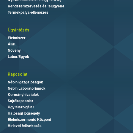
Rendszerszervezés és felügyelet
Termékpálya-ellenőrzés
Ügyintézés
Élelmiszer
Állat
Növény
Labor/Egyéb
Kapcsolat
Nébih Igazgatóságok
Nébih Laboratóriumok
Kormányhivatalok
Sajtókapcsolat
Ügyfélszolgálat
Hatósági jogsegély
Élelmiszermentő Központ
Hírlevél feliratkozás