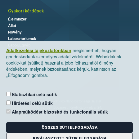
Gyakori kérdések
Élelmiszer
Állat
Növény
Laboratóriumok
Labor/Egyéb
Adatkezelési tájékoztatónkban
megismerheti, hogyan
gondoskodunk személyes adatai védelméről. Weboldalunk
cookie-kat (sütiket) használ a jobb felhasználói élmény
érdekében, melynek biztosításához kérjük, kattintson az
„Elfogadom” gombra.
Statisztikai célú sütik
Nemzeti Élelmiszerlánc-biztonsági Hivatal
Hirdetési célú sütik
Cím: 1024 Budapest, Keleti Károly utca. 24.
Alapműködést biztosító és funkcionális sütik
Levelezési cím: 1525 Budapest. Pf. 30.
ÖSSZES SÜTI ELFOGADÁSA
E-mail:
ugyfelszolgalat@nebih.gov.hu
Zöld szám: 06-80/263-244
KIVÁLASZTOTT SÜTIK ELFOGADÁSA