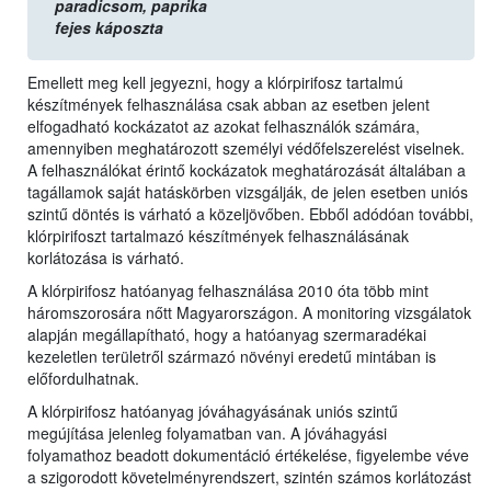
paradicsom,
paprika
fejes káposzta
Emellett meg kell jegyezni, hogy a klórpirifosz tartalmú
készítmények felhasználása csak abban az esetben jelent
elfogadható kockázatot az azokat felhasználók számára,
amennyiben meghatározott személyi védőfelszerelést viselnek.
A felhasználókat érintő kockázatok meghatározását általában a
tagállamok saját hatáskörben vizsgálják, de jelen esetben uniós
szintű döntés is várható a közeljövőben. Ebből adódóan további,
klórpirifoszt tartalmazó készítmények felhasználásának
korlátozása is várható.
A klórpirifosz hatóanyag felhasználása 2010 óta több mint
háromszorosára nőtt Magyarországon. A monitoring vizsgálatok
alapján megállapítható, hogy a hatóanyag szermaradékai
kezeletlen területről származó növényi eredetű mintában is
előfordulhatnak.
A klórpirifosz hatóanyag jóváhagyásának uniós szintű
megújítása jelenleg folyamatban van. A jóváhagyási
folyamathoz beadott dokumentáció értékelése, figyelembe véve
a szigorodott követelményrendszert, szintén számos korlátozást