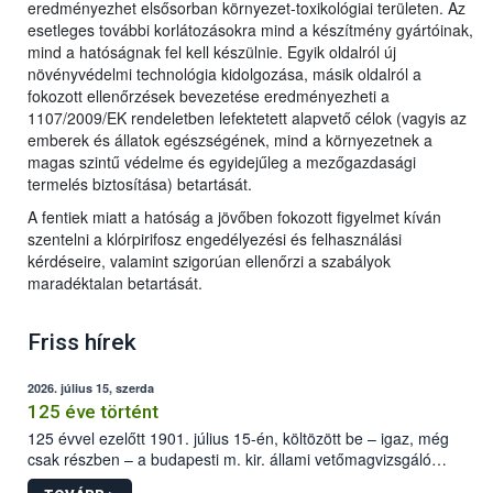
eredményezhet elsősorban környezet-toxikológiai területen. Az
esetleges további korlátozásokra mind a készítmény gyártóinak,
mind a hatóságnak fel kell készülnie. Egyik oldalról új
növényvédelmi technológia kidolgozása, másik oldalról a
fokozott ellenőrzések bevezetése eredményezheti a
1107/2009/EK rendeletben lefektetett alapvető célok (vagyis az
emberek és állatok egészségének, mind a környezetnek a
magas szintű védelme és egyidejűleg a mezőgazdasági
termelés biztosítása) betartását.
A fentiek miatt a hatóság a jövőben fokozott figyelmet kíván
szentelni a klórpirifosz engedélyezési és felhasználási
kérdéseire, valamint szigorúan ellenőrzi a szabályok
maradéktalan betartását.
Friss hírek
2026. július 15, szerda
125 éve történt
125 évvel ezelőtt 1901. július 15-én, költözött be – igaz, még
csak részben – a budapesti m. kir. állami vetőmagvizsgáló
állomás a Kis Rókus utca 15. szám alatti, Czigler Győző által