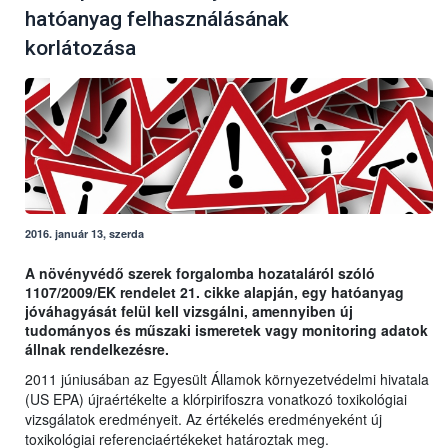
hatóanyag felhasználásának
korlátozása
2016. január 13, szerda
A növényvédő szerek forgalomba hozataláról szóló
1107/2009/EK rendelet 21. cikke alapján, egy hatóanyag
jóváhagyását felül kell vizsgálni, amennyiben új
tudományos és műszaki ismeretek vagy monitoring adatok
állnak rendelkezésre.
2011 júniusában az Egyesült Államok környezetvédelmi hivatala
(US EPA) újraértékelte a klórpirifoszra vonatkozó toxikológiai
vizsgálatok eredményeit. Az értékelés eredményeként új
toxikológiai referenciaértékeket határoztak meg.