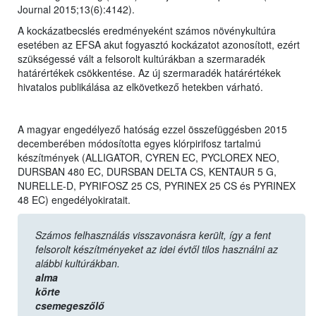
Journal 2015;13(6):4142).
A kockázatbecslés eredményeként számos növénykultúra
esetében az EFSA akut fogyasztó kockázatot azonosított, ezért
szükségessé vált a felsorolt kultúrákban a szermaradék
határértékek csökkentése. Az új szermaradék határértékek
hivatalos publikálása az elkövetkező hetekben várható.
A magyar engedélyező hatóság ezzel összefüggésben 2015
decemberében módosította egyes klórpirifosz tartalmú
készítmények (ALLIGATOR, CYREN EC, PYCLOREX NEO,
DURSBAN 480 EC, DURSBAN DELTA CS, KENTAUR 5 G,
NURELLE-D, PYRIFOSZ 25 CS, PYRINEX 25 CS és PYRINEX
48 EC) engedélyokiratait.
Számos felhasználás visszavonásra került, így a fent
felsorolt készítményeket az idei évtől tilos használni az
alábbi kultúrákban.
alma
körte
csemegeszőlő