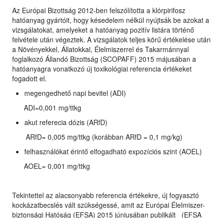
Az Európai Bizottság 2012-ben felszólította a klórpirifosz
hatóanyag gyártóit, hogy késedelem nélkül nyújtsák be azokat a
vizsgálatokat, amelyeket a hatóanyag pozitív listára történő
felvétele után végeztek. A vizsgálatok teljes körű értékelése után
a Növényekkel, Állatokkal, Élelmiszerrel és Takarmánnyal
foglalkozó Állandó Bizottság (SCOPAFF) 2015 májusában a
hatóanyagra vonatkozó új toxikológiai referencia értékeket
fogadott el.
megengedhető napi bevitel (ADI)
ADI=0,001 mg/ttkg
akut referecia dózis (ARfD)
ARfD= 0,005 mg/ttkg (korábban ARfD = 0,1 mg/kg)
felhasználókat érintő elfogadható expozíciós szint (AOEL)
AOEL= 0,001 mg/ttkg
Tekintettel az alacsonyabb referencia értékekre, új fogyasztó
kockázatbecslés vált szükségessé, amit az Európai Élelmiszer-
biztonsági Hatóság (EFSA) 2015 júniusában publikált (EFSA