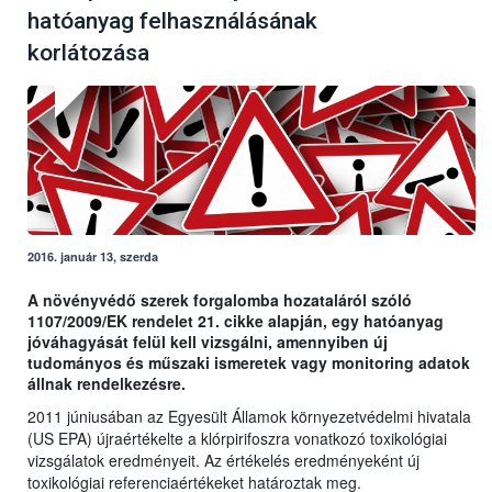
hatóanyag felhasználásának
korlátozása
2016. január 13, szerda
A növényvédő szerek forgalomba hozataláról szóló
1107/2009/EK rendelet 21. cikke alapján, egy hatóanyag
jóváhagyását felül kell vizsgálni, amennyiben új
tudományos és műszaki ismeretek vagy monitoring adatok
állnak rendelkezésre.
2011 júniusában az Egyesült Államok környezetvédelmi hivatala
(US EPA) újraértékelte a klórpirifoszra vonatkozó toxikológiai
vizsgálatok eredményeit. Az értékelés eredményeként új
toxikológiai referenciaértékeket határoztak meg.