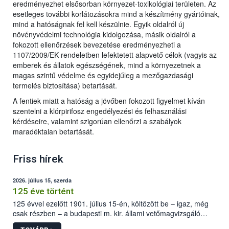
eredményezhet elsősorban környezet-toxikológiai területen. Az
esetleges további korlátozásokra mind a készítmény gyártóinak,
mind a hatóságnak fel kell készülnie. Egyik oldalról új
növényvédelmi technológia kidolgozása, másik oldalról a
fokozott ellenőrzések bevezetése eredményezheti a
1107/2009/EK rendeletben lefektetett alapvető célok (vagyis az
emberek és állatok egészségének, mind a környezetnek a
magas szintű védelme és egyidejűleg a mezőgazdasági
termelés biztosítása) betartását.
A fentiek miatt a hatóság a jövőben fokozott figyelmet kíván
szentelni a klórpirifosz engedélyezési és felhasználási
kérdéseire, valamint szigorúan ellenőrzi a szabályok
maradéktalan betartását.
Friss hírek
2026. július 15, szerda
125 éve történt
125 évvel ezelőtt 1901. július 15-én, költözött be – igaz, még
csak részben – a budapesti m. kir. állami vetőmagvizsgáló
állomás a Kis Rókus utca 15. szám alatti, Czigler Győző által