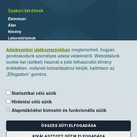
Gyakori kérdések
Élelmiszer
Állat
Növény
Laboratóriumok
Labor/Egyéb
Adatkezelési tájékoztatónkban
megismerheti, hogyan
gondoskodunk személyes adatai védelméről. Weboldalunk
cookie-kat (sütiket) használ a jobb felhasználói élmény
érdekében, melynek biztosításához kérjük, kattintson az
„Elfogadom” gombra.
Statisztikai célú sütik
Nemzeti Élelmiszerlánc-biztonsági Hivatal
Hirdetési célú sütik
Cím: 1024 Budapest, Keleti Károly utca. 24.
Alapműködést biztosító és funkcionális sütik
Levelezési cím: 1525 Budapest. Pf. 30.
ÖSSZES SÜTI ELFOGADÁSA
E-mail:
ugyfelszolgalat@nebih.gov.hu
Zöld szám: 06-80/263-244
KIVÁLASZTOTT SÜTIK ELFOGADÁSA