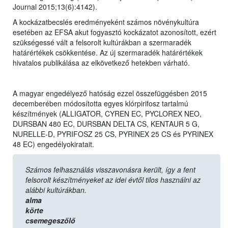
Journal 2015;13(6):4142).
A kockázatbecslés eredményeként számos növénykultúra
esetében az EFSA akut fogyasztó kockázatot azonosított, ezért
szükségessé vált a felsorolt kultúrákban a szermaradék
határértékek csökkentése. Az új szermaradék határértékek
hivatalos publikálása az elkövetkező hetekben várható.
A magyar engedélyező hatóság ezzel összefüggésben 2015
decemberében módosította egyes klórpirifosz tartalmú
készítmények (ALLIGATOR, CYREN EC, PYCLOREX NEO,
DURSBAN 480 EC, DURSBAN DELTA CS, KENTAUR 5 G,
NURELLE-D, PYRIFOSZ 25 CS, PYRINEX 25 CS és PYRINEX
48 EC) engedélyokiratait.
Számos felhasználás visszavonásra került, így a fent
felsorolt készítményeket az idei évtől tilos használni az
alábbi kultúrákban.
alma
körte
csemegeszőlő