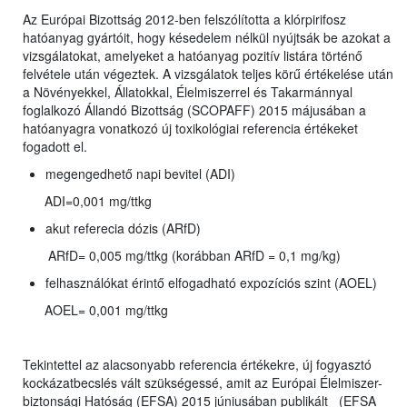
Az Európai Bizottság 2012-ben felszólította a klórpirifosz
hatóanyag gyártóit, hogy késedelem nélkül nyújtsák be azokat a
vizsgálatokat, amelyeket a hatóanyag pozitív listára történő
felvétele után végeztek. A vizsgálatok teljes körű értékelése után
a Növényekkel, Állatokkal, Élelmiszerrel és Takarmánnyal
foglalkozó Állandó Bizottság (SCOPAFF) 2015 májusában a
hatóanyagra vonatkozó új toxikológiai referencia értékeket
fogadott el.
megengedhető napi bevitel (ADI)
ADI=0,001 mg/ttkg
akut referecia dózis (ARfD)
ARfD= 0,005 mg/ttkg (korábban ARfD = 0,1 mg/kg)
felhasználókat érintő elfogadható expozíciós szint (AOEL)
AOEL= 0,001 mg/ttkg
Tekintettel az alacsonyabb referencia értékekre, új fogyasztó
kockázatbecslés vált szükségessé, amit az Európai Élelmiszer-
biztonsági Hatóság (EFSA) 2015 júniusában publikált (EFSA