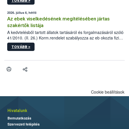
TOVÁBB >
tervezett új épületébe.
2026. július 6, hétfő
Az ebek viselkedésének megítélésében jártas
szakértők listája
A kedvtelésből tartott állatok tartásáról és forgalmazásáról szóló
41/2010. (II. 26.) Korm.rendelet szabályozza az eb okozta fizikai
sérülés, illetve ennek veszélye keletkezésekor felmerülő
TOVÁBB >
hatósági feladatokat, valamint a veszélyes eb tartását és annak
engedélyezését. Ezen eljárások során szükség esetén be kell
vonni az ebek viselkedésének megítélésében jártas szakértőt.
Cookie beállítások
Hivatalunk
Bemutatkozás
Szervezeti felépítés