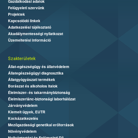
Gazdálkodási adatok
Felügyeleti szervünk
Projektek
Kapcsolódó linkek
Adatkezelési tájékoztató
Akadálymentességi nyilatkozat
Üzemeltetési információ
Szakterületek
Állat-egészségügy és állatvédelem
Állategészségügyi diagnosztika
Állatgyógyászati termékek
Borászat és alkoholos italok
Élelmiszer- és takarmánybiztonság
Élelmiszerlánc-biztonsági laborhálózat
Járványvédelem
Kiemelt ügyek, EUTR
Kockázatkezelés
Mezőgazdasági genetikai erőforrások
Növényvédelem
Nyilvántartási és Felügyeleti Díj