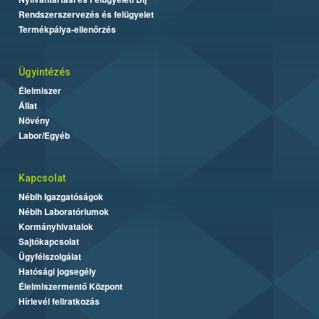
Rendszerszervezés és felügyelet
Termékpálya-ellenőrzés
Ügyintézés
Élelmiszer
Állat
Növény
Labor/Egyéb
Kapcsolat
Nébih Igazgatóságok
Nébih Laboratóriumok
Kormányhivatalok
Sajtókapcsolat
Ügyfélszolgálat
Hatósági jogsegély
Élelmiszermentő Központ
Hírlevél feliratkozás