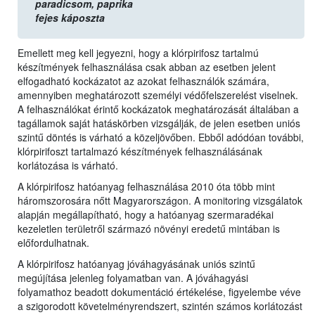
paradicsom,
paprika
fejes káposzta
Emellett meg kell jegyezni, hogy a klórpirifosz tartalmú
készítmények felhasználása csak abban az esetben jelent
elfogadható kockázatot az azokat felhasználók számára,
amennyiben meghatározott személyi védőfelszerelést viselnek.
A felhasználókat érintő kockázatok meghatározását általában a
tagállamok saját hatáskörben vizsgálják, de jelen esetben uniós
szintű döntés is várható a közeljövőben. Ebből adódóan további,
klórpirifoszt tartalmazó készítmények felhasználásának
korlátozása is várható.
A klórpirifosz hatóanyag felhasználása 2010 óta több mint
háromszorosára nőtt Magyarországon. A monitoring vizsgálatok
alapján megállapítható, hogy a hatóanyag szermaradékai
kezeletlen területről származó növényi eredetű mintában is
előfordulhatnak.
A klórpirifosz hatóanyag jóváhagyásának uniós szintű
megújítása jelenleg folyamatban van. A jóváhagyási
folyamathoz beadott dokumentáció értékelése, figyelembe véve
a szigorodott követelményrendszert, szintén számos korlátozást