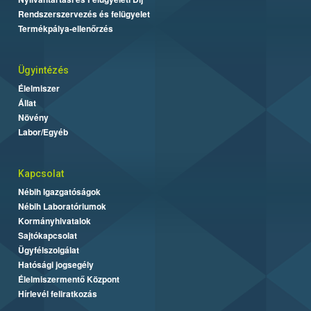
Rendszerszervezés és felügyelet
Termékpálya-ellenőrzés
Ügyintézés
Élelmiszer
Állat
Növény
Labor/Egyéb
Kapcsolat
Nébih Igazgatóságok
Nébih Laboratóriumok
Kormányhivatalok
Sajtókapcsolat
Ügyfélszolgálat
Hatósági jogsegély
Élelmiszermentő Központ
Hírlevél feliratkozás