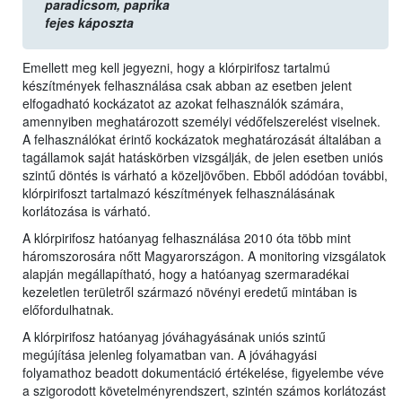
paradicsom,
paprika
fejes káposzta
Emellett meg kell jegyezni, hogy a klórpirifosz tartalmú
készítmények felhasználása csak abban az esetben jelent
elfogadható kockázatot az azokat felhasználók számára,
amennyiben meghatározott személyi védőfelszerelést viselnek.
A felhasználókat érintő kockázatok meghatározását általában a
tagállamok saját hatáskörben vizsgálják, de jelen esetben uniós
szintű döntés is várható a közeljövőben. Ebből adódóan további,
klórpirifoszt tartalmazó készítmények felhasználásának
korlátozása is várható.
A klórpirifosz hatóanyag felhasználása 2010 óta több mint
háromszorosára nőtt Magyarországon. A monitoring vizsgálatok
alapján megállapítható, hogy a hatóanyag szermaradékai
kezeletlen területről származó növényi eredetű mintában is
előfordulhatnak.
A klórpirifosz hatóanyag jóváhagyásának uniós szintű
megújítása jelenleg folyamatban van. A jóváhagyási
folyamathoz beadott dokumentáció értékelése, figyelembe véve
a szigorodott követelményrendszert, szintén számos korlátozást