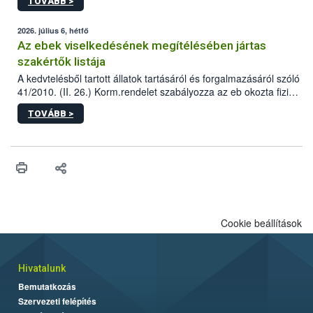
TOVÁBB >
tervezett új épületébe.
2026. július 6, hétfő
Az ebek viselkedésének megítélésében jártas
szakértők listája
A kedvtelésből tartott állatok tartásáról és forgalmazásáról szóló
41/2010. (II. 26.) Korm.rendelet szabályozza az eb okozta fizikai
sérülés, illetve ennek veszélye keletkezésekor felmerülő
TOVÁBB >
hatósági feladatokat, valamint a veszélyes eb tartását és annak
engedélyezését. Ezen eljárások során szükség esetén be kell
vonni az ebek viselkedésének megítélésében jártas szakértőt.
Cookie beállítások
Hivatalunk
Bemutatkozás
Szervezeti felépítés