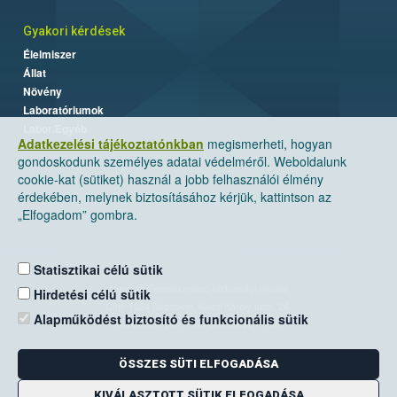
Gyakori kérdések
Élelmiszer
Állat
Növény
Laboratóriumok
Labor/Egyéb
Adatkezelési tájékoztatónkban
megismerheti, hogyan
gondoskodunk személyes adatai védelméről. Weboldalunk
cookie-kat (sütiket) használ a jobb felhasználói élmény
érdekében, melynek biztosításához kérjük, kattintson az
„Elfogadom” gombra.
Statisztikai célú sütik
Nemzeti Élelmiszerlánc-biztonsági Hivatal
Hirdetési célú sütik
Cím: 1024 Budapest, Keleti Károly utca. 24.
Alapműködést biztosító és funkcionális sütik
Levelezési cím: 1525 Budapest. Pf. 30.
ÖSSZES SÜTI ELFOGADÁSA
E-mail:
ugyfelszolgalat@nebih.gov.hu
Zöld szám: 06-80/263-244
KIVÁLASZTOTT SÜTIK ELFOGADÁSA