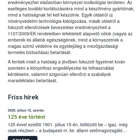
eredményezhet elsősorban környezet-toxikológiai területen. Az
esetleges további korlátozásokra mind a készítmény gyártóinak,
mind a hatóságnak fel kell készülnie. Egyik oldalról új
növényvédelmi technológia kidolgozása, másik oldalról a
fokozott ellenőrzések bevezetése eredményezheti a
1107/2009/EK rendeletben lefektetett alapvető célok (vagyis az
emberek és állatok egészségének, mind a környezetnek a
magas szintű védelme és egyidejűleg a mezőgazdasági
termelés biztosítása) betartását.
A fentiek miatt a hatóság a jövőben fokozott figyelmet kíván
szentelni a klórpirifosz engedélyezési és felhasználási
kérdéseire, valamint szigorúan ellenőrzi a szabályok
maradéktalan betartását.
Friss hírek
2026. július 15, szerda
125 éve történt
125 évvel ezelőtt 1901. július 15-én, költözött be – igaz, még
csak részben – a budapesti m. kir. állami vetőmagvizsgáló
állomás a Kis Rókus utca 15. szám alatti, Czigler Győző által