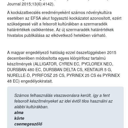
Journal 2015;13(6):4142).
A kockázatbecslés eredményeként számos növénykultúra
esetében az EFSA akut fogyasztó kockázatot azonosított, ezért
szükségessé vált a felsorolt kultúrákban a szermaradék
határértékek csökkentése. Az új szermaradék határértékek
hivatalos publikálása az elkövetkező hetekben várható.
A magyar engedélyező hatóság ezzel összefüggésben 2015
decemberében módosította egyes klórpirifosz tartalmú
készítmények (ALLIGATOR, CYREN EC, PYCLOREX NEO,
DURSBAN 480 EC, DURSBAN DELTA CS, KENTAUR 5 G,
NURELLE-D, PYRIFOSZ 25 CS, PYRINEX 25 CS és PYRINEX
48 EC) engedélyokiratait.
Számos felhasználás visszavonásra került, így a fent
felsorolt készítményeket az idei évtől tilos használni az
alábbi kultúrákban.
alma
körte
csemegeszőlő