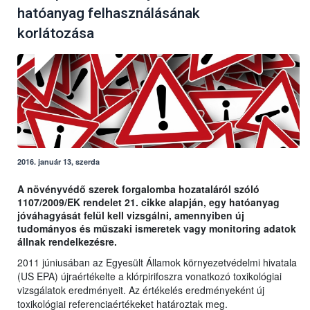
hatóanyag felhasználásának
korlátozása
2016. január 13, szerda
A növényvédő szerek forgalomba hozataláról szóló
1107/2009/EK rendelet 21. cikke alapján, egy hatóanyag
jóváhagyását felül kell vizsgálni, amennyiben új
tudományos és műszaki ismeretek vagy monitoring adatok
állnak rendelkezésre.
2011 júniusában az Egyesült Államok környezetvédelmi hivatala
(US EPA) újraértékelte a klórpirifoszra vonatkozó toxikológiai
vizsgálatok eredményeit. Az értékelés eredményeként új
toxikológiai referenciaértékeket határoztak meg.