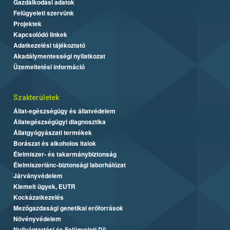
Gazdálkodási adatok
Felügyeleti szervünk
Projektek
Kapcsolódó linkek
Adatkezelési tájékoztató
Akadálymentességi nyilatkozat
Üzemeltetési információ
Szakterületek
Állat-egészségügy és állatvédelem
Állategészségügyi diagnosztika
Állatgyógyászati termékek
Borászat és alkoholos italok
Élelmiszer- és takarmánybiztonság
Élelmiszerlánc-biztonsági laborhálózat
Járványvédelem
Kiemelt ügyek, EUTR
Kockázatkezelés
Mezőgazdasági genetikai erőforrások
Növényvédelem
Nyilvántartási és Felügyeleti Díj