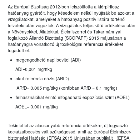
Az Európai Bizottság 2012-ben felszólította a klórpirifosz
hatóanyag gyártóit, hogy késedelem nélkül nyújtsák be azokat a
vizsgálatokat, amelyeket a hatóanyag pozitív listára történő
felvétele után végeztek. A vizsgálatok teljes körű értékelése után
a Növényekkel, Állatokkal, Élelmiszerrel és Takarmánnyal
foglalkozó Állandó Bizottság (SCOPAFF) 2015 májusában a
hatóanyagra vonatkozó új toxikológiai referencia értékeket
fogadott el.
megengedhető napi bevitel (ADI)
ADI=0,001 mg/ttkg
akut referecia dózis (ARfD)
ARfD= 0,005 mg/ttkg (korábban ARfD = 0,1 mg/kg)
felhasználókat érintő elfogadható expozíciós szint (AOEL)
AOEL= 0,001 mg/ttkg
Tekintettel az alacsonyabb referencia értékekre, új fogyasztó
kockázatbecslés vált szükségessé, amit az Európai Élelmiszer-
biztonsági Hatóság (EFSA) 2015 júniusában publikált (EFSA