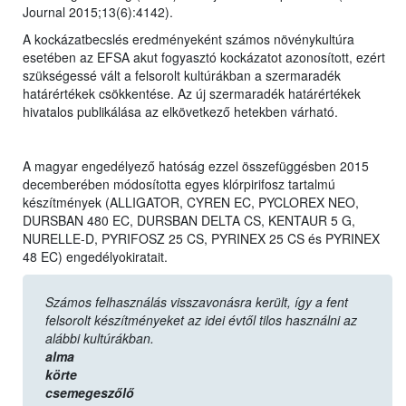
Journal 2015;13(6):4142).
A kockázatbecslés eredményeként számos növénykultúra
esetében az EFSA akut fogyasztó kockázatot azonosított, ezért
szükségessé vált a felsorolt kultúrákban a szermaradék
határértékek csökkentése. Az új szermaradék határértékek
hivatalos publikálása az elkövetkező hetekben várható.
A magyar engedélyező hatóság ezzel összefüggésben 2015
decemberében módosította egyes klórpirifosz tartalmú
készítmények (ALLIGATOR, CYREN EC, PYCLOREX NEO,
DURSBAN 480 EC, DURSBAN DELTA CS, KENTAUR 5 G,
NURELLE-D, PYRIFOSZ 25 CS, PYRINEX 25 CS és PYRINEX
48 EC) engedélyokiratait.
Számos felhasználás visszavonásra került, így a fent
felsorolt készítményeket az idei évtől tilos használni az
alábbi kultúrákban.
alma
körte
csemegeszőlő