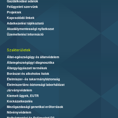
Gazdálkodási adatok
Felügyeleti szervünk
Projektek
Kapcsolódó linkek
Adatkezelési tájékoztató
Akadálymentességi nyilatkozat
Üzemeltetési információ
Szakterületek
Állat-egészségügy és állatvédelem
Állategészségügyi diagnosztika
Állatgyógyászati termékek
Borászat és alkoholos italok
Élelmiszer- és takarmánybiztonság
Élelmiszerlánc-biztonsági laborhálózat
Járványvédelem
Kiemelt ügyek, EUTR
Kockázatkezelés
Mezőgazdasági genetikai erőforrások
Növényvédelem
Nyilvántartási és Felügyeleti Díj