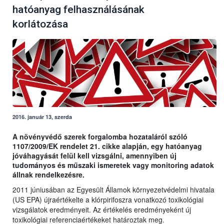
hatóanyag felhasználásának
korlátozása
2016. január 13, szerda
A növényvédő szerek forgalomba hozataláról szóló
1107/2009/EK rendelet 21. cikke alapján, egy hatóanyag
jóváhagyását felül kell vizsgálni, amennyiben új
tudományos és műszaki ismeretek vagy monitoring adatok
állnak rendelkezésre.
2011 júniusában az Egyesült Államok környezetvédelmi hivatala
(US EPA) újraértékelte a klórpirifoszra vonatkozó toxikológiai
vizsgálatok eredményeit. Az értékelés eredményeként új
toxikológiai referenciaértékeket határoztak meg.