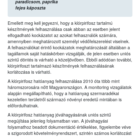
paradicsom,
paprika
fejes káposzta
Emellett meg kell jegyezni, hogy a klórpirifosz tartalmú
készítmények felhasználása csak abban az esetben jelent
elfogadható kockázatot az azokat felhasználók számára,
amennyiben meghatározott személyi védőfelszerelést viselnek.
A felhasználókat érintő kockázatok meghatározását általában a
tagállamok saját hatáskörben vizsgálják, de jelen esetben uniós
szintű döntés is várható a közeljövőben. Ebből adódóan további,
klórpirifoszt tartalmazó készítmények felhasználásának
korlátozása is várható.
A klórpirifosz hatóanyag felhasználása 2010 óta több mint
háromszorosára nőtt Magyarországon. A monitoring vizsgálatok
alapján megállapítható, hogy a hatóanyag szermaradékai
kezeletlen területről származó növényi eredetű mintában is
előfordulhatnak.
A klórpirifosz hatóanyag jóváhagyásának uniós szintű
megújítása jelenleg folyamatban van. A jóváhagyási
folyamathoz beadott dokumentáció értékelése, figyelembe véve
a szigorodott követelményrendszert, szintén számos korlátozást