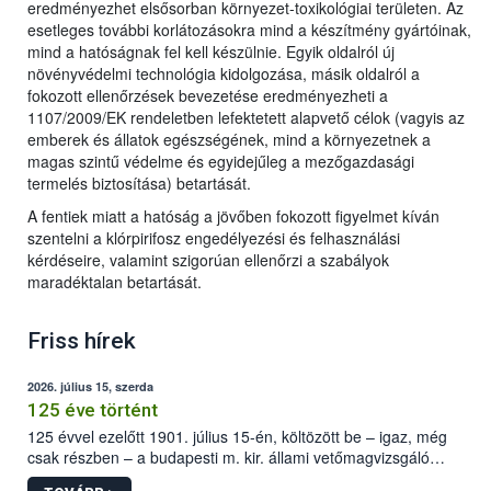
eredményezhet elsősorban környezet-toxikológiai területen. Az
esetleges további korlátozásokra mind a készítmény gyártóinak,
mind a hatóságnak fel kell készülnie. Egyik oldalról új
növényvédelmi technológia kidolgozása, másik oldalról a
fokozott ellenőrzések bevezetése eredményezheti a
1107/2009/EK rendeletben lefektetett alapvető célok (vagyis az
emberek és állatok egészségének, mind a környezetnek a
magas szintű védelme és egyidejűleg a mezőgazdasági
termelés biztosítása) betartását.
A fentiek miatt a hatóság a jövőben fokozott figyelmet kíván
szentelni a klórpirifosz engedélyezési és felhasználási
kérdéseire, valamint szigorúan ellenőrzi a szabályok
maradéktalan betartását.
Friss hírek
2026. július 15, szerda
125 éve történt
125 évvel ezelőtt 1901. július 15-én, költözött be – igaz, még
csak részben – a budapesti m. kir. állami vetőmagvizsgáló
állomás a Kis Rókus utca 15. szám alatti, Czigler Győző által