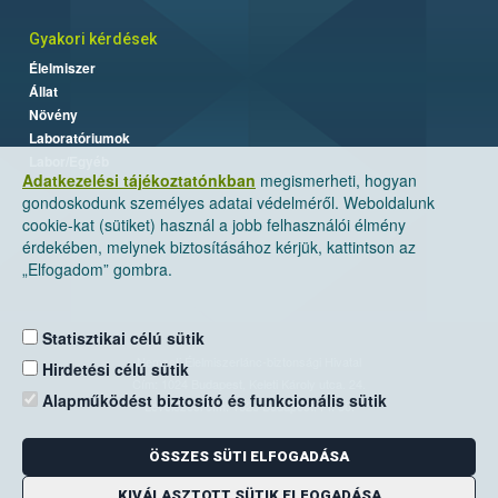
Gyakori kérdések
Élelmiszer
Állat
Növény
Laboratóriumok
Labor/Egyéb
Adatkezelési tájékoztatónkban
megismerheti, hogyan
gondoskodunk személyes adatai védelméről. Weboldalunk
cookie-kat (sütiket) használ a jobb felhasználói élmény
érdekében, melynek biztosításához kérjük, kattintson az
„Elfogadom” gombra.
Statisztikai célú sütik
Nemzeti Élelmiszerlánc-biztonsági Hivatal
Hirdetési célú sütik
Cím: 1024 Budapest, Keleti Károly utca. 24.
Alapműködést biztosító és funkcionális sütik
Levelezési cím: 1525 Budapest. Pf. 30.
ÖSSZES SÜTI ELFOGADÁSA
E-mail:
ugyfelszolgalat@nebih.gov.hu
Zöld szám: 06-80/263-244
KIVÁLASZTOTT SÜTIK ELFOGADÁSA