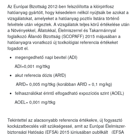
Az Európai Bizottság 2012-ben felszólította a klórpirifosz
hatóanyag gyártóit, hogy késedelem nélkül nyújtsák be azokat a
vizsgálatokat, amelyeket a hatóanyag pozitív listára történő
felvétele után végeztek. A vizsgálatok teljes körű értékelése után
a Növényekkel, Állatokkal, Élelmiszerrel és Takarmánnyal
foglalkozó Állandó Bizottság (SCOPAFF) 2015 májusában a
hatóanyagra vonatkozó új toxikológiai referencia értékeket
fogadott el.
megengedhető napi bevitel (ADI)
ADI=0,001 mg/ttkg
akut referecia dózis (ARfD)
ARfD= 0,005 mg/ttkg (korábban ARfD = 0,1 mg/kg)
felhasználókat érintő elfogadható expozíciós szint (AOEL)
AOEL= 0,001 mg/ttkg
Tekintettel az alacsonyabb referencia értékekre, új fogyasztó
kockázatbecslés vált szükségessé, amit az Európai Élelmiszer-
biztonsági Hatóság (EFSA) 2015 júniusában publikált (EFSA