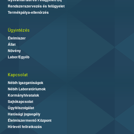
Rendszerszervezés és felügyelet
Termékpálya-ellenőrzés
Ügyintézés
Élelmiszer
Állat
Növény
Labor/Egyéb
Kapcsolat
Nébih Igazgatóságok
Nébih Laboratóriumok
Kormányhivatalok
Sajtókapcsolat
Ügyfélszolgálat
Hatósági jogsegély
Élelmiszermentő Központ
Hírlevél feliratkozás