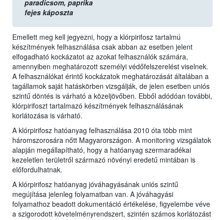
paradicsom,
paprika
fejes káposzta
Emellett meg kell jegyezni, hogy a klórpirifosz tartalmú
készítmények felhasználása csak abban az esetben jelent
elfogadható kockázatot az azokat felhasználók számára,
amennyiben meghatározott személyi védőfelszerelést viselnek.
A felhasználókat érintő kockázatok meghatározását általában a
tagállamok saját hatáskörben vizsgálják, de jelen esetben uniós
szintű döntés is várható a közeljövőben. Ebből adódóan további,
klórpirifoszt tartalmazó készítmények felhasználásának
korlátozása is várható.
A klórpirifosz hatóanyag felhasználása 2010 óta több mint
háromszorosára nőtt Magyarországon. A monitoring vizsgálatok
alapján megállapítható, hogy a hatóanyag szermaradékai
kezeletlen területről származó növényi eredetű mintában is
előfordulhatnak.
A klórpirifosz hatóanyag jóváhagyásának uniós szintű
megújítása jelenleg folyamatban van. A jóváhagyási
folyamathoz beadott dokumentáció értékelése, figyelembe véve
a szigorodott követelményrendszert, szintén számos korlátozást