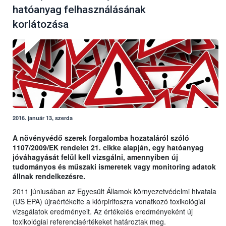
hatóanyag felhasználásának
korlátozása
2016. január 13, szerda
A növényvédő szerek forgalomba hozataláról szóló
1107/2009/EK rendelet 21. cikke alapján, egy hatóanyag
jóváhagyását felül kell vizsgálni, amennyiben új
tudományos és műszaki ismeretek vagy monitoring adatok
állnak rendelkezésre.
2011 júniusában az Egyesült Államok környezetvédelmi hivatala
(US EPA) újraértékelte a klórpirifoszra vonatkozó toxikológiai
vizsgálatok eredményeit. Az értékelés eredményeként új
toxikológiai referenciaértékeket határoztak meg.