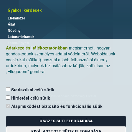
Gyakori kérdések
Élelmiszer
Állat
Növény
Laboratóriumok
Labor/Egyéb
Adatkezelési tájékoztatónkban
megismerheti, hogyan
gondoskodunk személyes adatai védelméről. Weboldalunk
cookie-kat (sütiket) használ a jobb felhasználói élmény
érdekében, melynek biztosításához kérjük, kattintson az
„Elfogadom” gombra.
Statisztikai célú sütik
Nemzeti Élelmiszerlánc-biztonsági Hivatal
Hirdetési célú sütik
Cím: 1024 Budapest, Keleti Károly utca. 24.
Alapműködést biztosító és funkcionális sütik
Levelezési cím: 1525 Budapest. Pf. 30.
ÖSSZES SÜTI ELFOGADÁSA
E-mail:
ugyfelszolgalat@nebih.gov.hu
Zöld szám: 06-80/263-244
KIVÁLASZTOTT SÜTIK ELFOGADÁSA