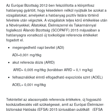
Az Európai Bizottság 2012-ben felszólította a klórpirifosz
hatóanyag gyártóit, hogy késedelem nélkül nyújtsák be azokat a
vizsgálatokat, amelyeket a hatóanyag pozitív listára történő
felvétele után végeztek. A vizsgálatok teljes körű értékelése után
a Növényekkel, Állatokkal, Élelmiszerrel és Takarmánnyal
foglalkozó Állandó Bizottság (SCOPAFF) 2015 májusában a
hatóanyagra vonatkozó új toxikológiai referencia értékeket
fogadott el.
megengedhető napi bevitel (ADI)
ADI=0,001 mg/ttkg
akut referecia dózis (ARfD)
ARfD= 0,005 mg/ttkg (korábban ARfD = 0,1 mg/kg)
felhasználókat érintő elfogadható expozíciós szint (AOEL)
AOEL= 0,001 mg/ttkg
Tekintettel az alacsonyabb referencia értékekre, új fogyasztó
kockázatbecslés vált szükségessé, amit az Európai Élelmiszer-
biztonsági Hatóság (EFSA) 2015 júniusában publikált (EFSA