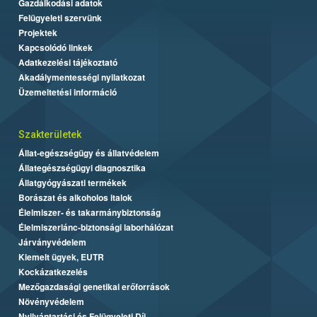
Gazdálkodási adatok
Felügyeleti szervünk
Projektek
Kapcsolódó linkek
Adatkezelési tájékoztató
Akadálymentességi nyilatkozat
Üzemeltetési információ
Szakterületek
Állat-egészségügy és állatvédelem
Állategészségügyi diagnosztika
Állatgyógyászati termékek
Borászat és alkoholos italok
Élelmiszer- és takarmánybiztonság
Élelmiszerlánc-biztonsági laborhálózat
Járványvédelem
Kiemelt ügyek, EUTR
Kockázatkezelés
Mezőgazdasági genetikai erőforrások
Növényvédelem
Nyilvántartási és Felügyeleti Díj