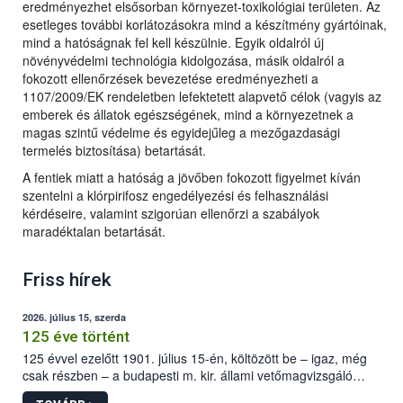
eredményezhet elsősorban környezet-toxikológiai területen. Az
esetleges további korlátozásokra mind a készítmény gyártóinak,
mind a hatóságnak fel kell készülnie. Egyik oldalról új
növényvédelmi technológia kidolgozása, másik oldalról a
fokozott ellenőrzések bevezetése eredményezheti a
1107/2009/EK rendeletben lefektetett alapvető célok (vagyis az
emberek és állatok egészségének, mind a környezetnek a
magas szintű védelme és egyidejűleg a mezőgazdasági
termelés biztosítása) betartását.
A fentiek miatt a hatóság a jövőben fokozott figyelmet kíván
szentelni a klórpirifosz engedélyezési és felhasználási
kérdéseire, valamint szigorúan ellenőrzi a szabályok
maradéktalan betartását.
Friss hírek
2026. július 15, szerda
125 éve történt
125 évvel ezelőtt 1901. július 15-én, költözött be – igaz, még
csak részben – a budapesti m. kir. állami vetőmagvizsgáló
állomás a Kis Rókus utca 15. szám alatti, Czigler Győző által