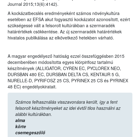
Journal 2015;13(6):4142).
A kockázatbecslés eredményeként számos növénykultúra
esetében az EFSA akut fogyasztó kockázatot azonosított, ezért
szükségessé vált a felsorolt kultúrákban a szermaradék
határértékek csökkentése. Az új szermaradék határértékek
hivatalos publikálása az elkövetkező hetekben várható.
A magyar engedélyező hatóság ezzel összefüggésben 2015
decemberében módosította egyes klórpirifosz tartalmú
készítmények (ALLIGATOR, CYREN EC, PYCLOREX NEO,
DURSBAN 480 EC, DURSBAN DELTA CS, KENTAUR 5 G,
NURELLE-D, PYRIFOSZ 25 CS, PYRINEX 25 CS és PYRINEX
48 EC) engedélyokiratait.
Számos felhasználás visszavonásra került, így a fent
felsorolt készítményeket az idei évtől tilos használni az
alábbi kultúrákban.
alma
körte
csemegeszőlő