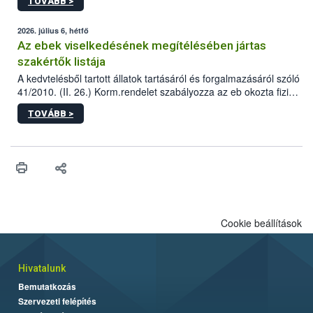
TOVÁBB >
tervezett új épületébe.
2026. július 6, hétfő
Az ebek viselkedésének megítélésében jártas
szakértők listája
A kedvtelésből tartott állatok tartásáról és forgalmazásáról szóló
41/2010. (II. 26.) Korm.rendelet szabályozza az eb okozta fizikai
sérülés, illetve ennek veszélye keletkezésekor felmerülő
TOVÁBB >
hatósági feladatokat, valamint a veszélyes eb tartását és annak
engedélyezését. Ezen eljárások során szükség esetén be kell
vonni az ebek viselkedésének megítélésében jártas szakértőt.
Cookie beállítások
Hivatalunk
Bemutatkozás
Szervezeti felépítés