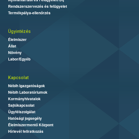
Rendszerszervezés és felügyelet
Termékpálya-ellenőrzés
Ügyintézés
Élelmiszer
Állat
Növény
Labor/Egyéb
Kapcsolat
Nébih Igazgatóságok
Nébih Laboratóriumok
Kormányhivatalok
Sajtókapcsolat
Ügyfélszolgálat
Hatósági jogsegély
Élelmiszermentő Központ
Hírlevél feliratkozás