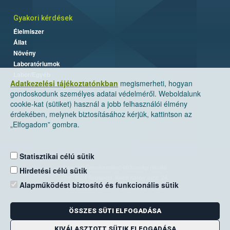
Gyakori kérdések
Élelmiszer
Állat
Növény
Laboratóriumok
Labor/Egyéb
Adatkezelési tájékoztatónkban
megismerheti, hogyan
gondoskodunk személyes adatai védelméről. Weboldalunk
cookie-kat (sütiket) használ a jobb felhasználói élmény
érdekében, melynek biztosításához kérjük, kattintson az
„Elfogadom” gombra.
Statisztikai célú sütik
Nemzeti Élelmiszerlánc-biztonsági Hivatal
Hirdetési célú sütik
Cím: 1024 Budapest, Keleti Károly utca. 24.
Alapműködést biztosító és funkcionális sütik
Levelezési cím: 1525 Budapest. Pf. 30.
ÖSSZES SÜTI ELFOGADÁSA
E-mail:
ugyfelszolgalat@nebih.gov.hu
Zöld szám: 06-80/263-244
KIVÁLASZTOTT SÜTIK ELFOGADÁSA