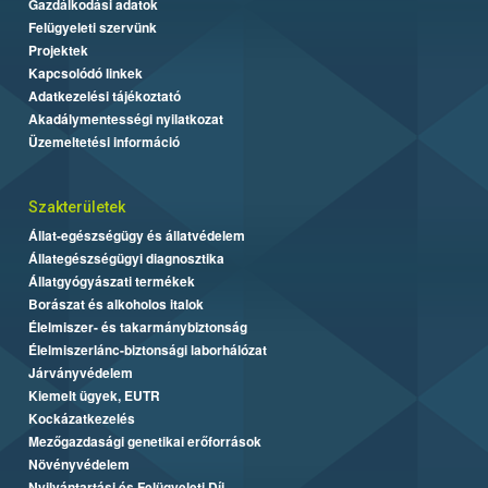
Gazdálkodási adatok
Felügyeleti szervünk
Projektek
Kapcsolódó linkek
Adatkezelési tájékoztató
Akadálymentességi nyilatkozat
Üzemeltetési információ
Szakterületek
Állat-egészségügy és állatvédelem
Állategészségügyi diagnosztika
Állatgyógyászati termékek
Borászat és alkoholos italok
Élelmiszer- és takarmánybiztonság
Élelmiszerlánc-biztonsági laborhálózat
Járványvédelem
Kiemelt ügyek, EUTR
Kockázatkezelés
Mezőgazdasági genetikai erőforrások
Növényvédelem
Nyilvántartási és Felügyeleti Díj