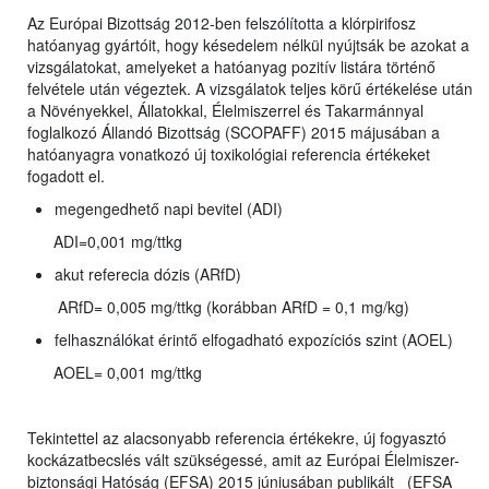
Az Európai Bizottság 2012-ben felszólította a klórpirifosz
hatóanyag gyártóit, hogy késedelem nélkül nyújtsák be azokat a
vizsgálatokat, amelyeket a hatóanyag pozitív listára történő
felvétele után végeztek. A vizsgálatok teljes körű értékelése után
a Növényekkel, Állatokkal, Élelmiszerrel és Takarmánnyal
foglalkozó Állandó Bizottság (SCOPAFF) 2015 májusában a
hatóanyagra vonatkozó új toxikológiai referencia értékeket
fogadott el.
megengedhető napi bevitel (ADI)
ADI=0,001 mg/ttkg
akut referecia dózis (ARfD)
ARfD= 0,005 mg/ttkg (korábban ARfD = 0,1 mg/kg)
felhasználókat érintő elfogadható expozíciós szint (AOEL)
AOEL= 0,001 mg/ttkg
Tekintettel az alacsonyabb referencia értékekre, új fogyasztó
kockázatbecslés vált szükségessé, amit az Európai Élelmiszer-
biztonsági Hatóság (EFSA) 2015 júniusában publikált (EFSA