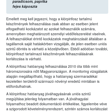
paradicsom,
paprika
fejes káposzta
Emellett meg kell jegyezni, hogy a klórpirifosz tartalmú
készítmények felhasználása csak abban az esetben jelent
elfogadható kockázatot az azokat felhasználók számára,
amennyiben meghatározott személyi védőfelszerelést viselnek.
A felhasználókat érintő kockázatok meghatározását általában a
tagállamok saját hatáskörben vizsgálják, de jelen esetben uniós
szintű döntés is várható a közeljövőben. Ebből adódóan további,
klórpirifoszt tartalmazó készítmények felhasználásának
korlátozása is várható.
A klórpirifosz hatóanyag felhasználása 2010 óta több mint
háromszorosára nőtt Magyarországon. A monitoring vizsgálatok
alapján megállapítható, hogy a hatóanyag szermaradékai
kezeletlen területről származó növényi eredetű mintában is
előfordulhatnak.
A klórpirifosz hatóanyag jóváhagyásának uniós szintű
megújítása jelenleg folyamatban van. A jóváhagyási
folyamathoz beadott dokumentáció értékelése, figyelembe véve
a szigorodott követelményrendszert, szintén számos korlátozást