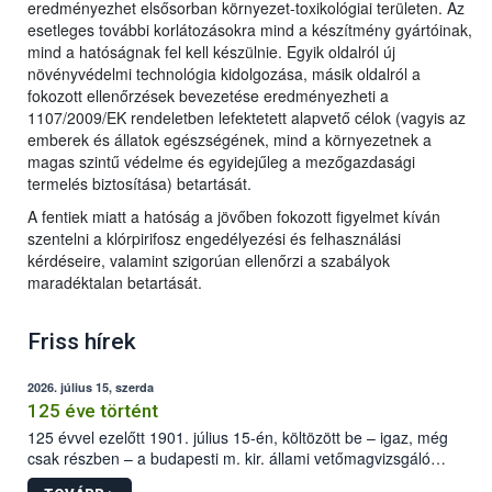
eredményezhet elsősorban környezet-toxikológiai területen. Az
esetleges további korlátozásokra mind a készítmény gyártóinak,
mind a hatóságnak fel kell készülnie. Egyik oldalról új
növényvédelmi technológia kidolgozása, másik oldalról a
fokozott ellenőrzések bevezetése eredményezheti a
1107/2009/EK rendeletben lefektetett alapvető célok (vagyis az
emberek és állatok egészségének, mind a környezetnek a
magas szintű védelme és egyidejűleg a mezőgazdasági
termelés biztosítása) betartását.
A fentiek miatt a hatóság a jövőben fokozott figyelmet kíván
szentelni a klórpirifosz engedélyezési és felhasználási
kérdéseire, valamint szigorúan ellenőrzi a szabályok
maradéktalan betartását.
Friss hírek
2026. július 15, szerda
125 éve történt
125 évvel ezelőtt 1901. július 15-én, költözött be – igaz, még
csak részben – a budapesti m. kir. állami vetőmagvizsgáló
állomás a Kis Rókus utca 15. szám alatti, Czigler Győző által