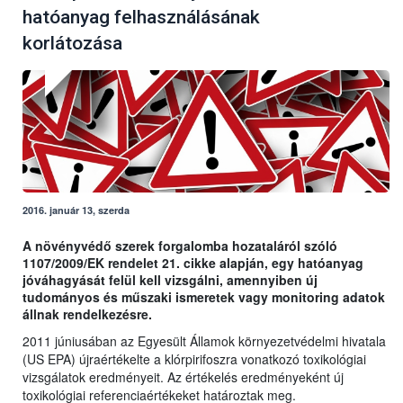
hatóanyag felhasználásának
korlátozása
2016. január 13, szerda
A növényvédő szerek forgalomba hozataláról szóló
1107/2009/EK rendelet 21. cikke alapján, egy hatóanyag
jóváhagyását felül kell vizsgálni, amennyiben új
tudományos és műszaki ismeretek vagy monitoring adatok
állnak rendelkezésre.
2011 júniusában az Egyesült Államok környezetvédelmi hivatala
(US EPA) újraértékelte a klórpirifoszra vonatkozó toxikológiai
vizsgálatok eredményeit. Az értékelés eredményeként új
toxikológiai referenciaértékeket határoztak meg.