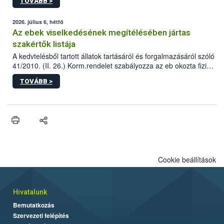
TOVÁBB >
tervezett új épületébe.
2026. július 6, hétfő
Az ebek viselkedésének megítélésében jártas
szakértők listája
A kedvtelésből tartott állatok tartásáról és forgalmazásáról szóló
41/2010. (II. 26.) Korm.rendelet szabályozza az eb okozta fizikai
sérülés, illetve ennek veszélye keletkezésekor felmerülő
TOVÁBB >
hatósági feladatokat, valamint a veszélyes eb tartását és annak
engedélyezését. Ezen eljárások során szükség esetén be kell
vonni az ebek viselkedésének megítélésében jártas szakértőt.
Cookie beállítások
Hivatalunk
Bemutatkozás
Szervezeti felépítés