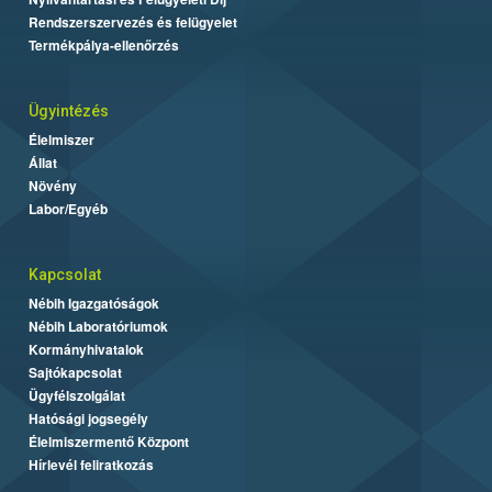
Rendszerszervezés és felügyelet
Termékpálya-ellenőrzés
Ügyintézés
Élelmiszer
Állat
Növény
Labor/Egyéb
Kapcsolat
Nébih Igazgatóságok
Nébih Laboratóriumok
Kormányhivatalok
Sajtókapcsolat
Ügyfélszolgálat
Hatósági jogsegély
Élelmiszermentő Központ
Hírlevél feliratkozás