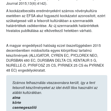
Journal 2015;13(6):4142).
A kockázatbecslés eredményeként számos növénykultúra
esetében az EFSA akut fogyasztó kockázatot azonosított, ezért
szükségessé vált a felsorolt kultúrákban a szermaradék
határértékek csökkentése. Az új szermaradék határértékek
hivatalos publikálása az elkövetkező hetekben várható.
A magyar engedélyező hatóság ezzel összefüggésben 2015
decemberében módosította egyes klórpirifosz tartalmú
készítmények (ALLIGATOR, CYREN EC, PYCLOREX NEO,
DURSBAN 480 EC, DURSBAN DELTA CS, KENTAUR 5 G,
NURELLE-D, PYRIFOSZ 25 CS, PYRINEX 25 CS és PYRINEX
48 EC) engedélyokiratait.
Számos felhasználás visszavonásra került, így a fent
felsorolt készítményeket az idei évtől tilos használni az
alábbi kultúrákban.
alma
körte
csemegeszőlő