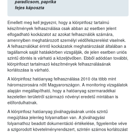
paradicsom,
paprika
fejes káposzta
Emellett meg kell jegyezni, hogy a klórpirifosz tartalmú
készítmények felhasználása csak abban az esetben jelent
elfogadható kockázatot az azokat felhasználók számára,
amennyiben meghatározott személyi védőfelszerelést viselnek.
A felhasználókat érintő kockázatok meghatározását általában a
tagállamok saját hatáskörben vizsgálják, de jelen esetben uniós
szintű döntés is várható a közeljövőben. Ebből adódóan további,
klórpirifoszt tartalmazó készítmények felhasználásának
korlátozása is várható.
A klórpirifosz hatóanyag felhasználása 2010 óta több mint
háromszorosára nőtt Magyarországon. A monitoring vizsgálatok
alapján megállapítható, hogy a hatóanyag szermaradékai
kezeletlen területről származó növényi eredetű mintában is
előfordulhatnak.
A klórpirifosz hatóanyag jóváhagyásának uniós szintű
megújítása jelenleg folyamatban van. A jóváhagyási
folyamathoz beadott dokumentáció értékelése, figyelembe véve
a szigorodott követelményrendszert, szintén számos korlátozást