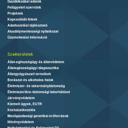
Gazdálkodási adatok
Felügyeleti szervünk
Projektek
Kapcsolódó linkek
Adatkezelési tájékoztató
Akadálymentességi nyilatkozat
Üzemeltetési információ
Szakterületek
Állat-egészségügy és állatvédelem
Állategészségügyi diagnosztika
Állatgyógyászati termékek
Borászat és alkoholos italok
Élelmiszer- és takarmánybiztonság
Élelmiszerlánc-biztonsági laborhálózat
Járványvédelem
Kiemelt ügyek, EUTR
Kockázatkezelés
Mezőgazdasági genetikai erőforrások
Növényvédelem
Nyilvántartási és Felügyeleti Díj