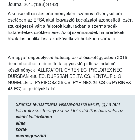
Journal 2015;13(6):4142).
A kockázatbecslés eredményeként számos növénykultúra
esetében az EFSA akut fogyasztó kockázatot azonosított, ezért
szükségessé vált a felsorolt kultúrákban a szermaradék
határértékek csökkentése. Az új szermaradék határértékek
hivatalos publikálása az elkövetkező hetekben várható.
A magyar engedélyező hatóság ezzel összefüggésben 2015
decemberében módosította egyes klórpirifosz tartalmú
készítmények (ALLIGATOR, CYREN EC, PYCLOREX NEO,
DURSBAN 480 EC, DURSBAN DELTA CS, KENTAUR 5 G,
NURELLE-D, PYRIFOSZ 25 CS, PYRINEX 25 CS és PYRINEX
48 EC) engedélyokiratait.
Számos felhasználás visszavonásra került, így a fent
felsorolt készítményeket az idei évtől tilos használni az
alábbi kultúrákban.
alma
körte
csemegeszőlő