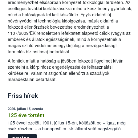
eredményezhet elsősorban környezet-toxikológiai területen. Az
esetleges további korlátozásokra mind a készítmény gyártóinak,
mind a hatóságnak fel kell készülnie. Egyik oldalról új
növényvédelmi technológia kidolgozása, másik oldalról a
fokozott ellenőrzések bevezetése eredményezheti a
1107/2009/EK rendeletben lefektetett alapvető célok (vagyis az
emberek és állatok egészségének, mind a környezetnek a
magas szintű védelme és egyidejűleg a mezőgazdasági
termelés biztosítása) betartását.
A fentiek miatt a hatóság a jövőben fokozott figyelmet kíván
szentelni a klórpirifosz engedélyezési és felhasználási
kérdéseire, valamint szigorúan ellenőrzi a szabályok
maradéktalan betartását.
Friss hírek
2026. július 15, szerda
125 éve történt
125 évvel ezelőtt 1901. július 15-én, költözött be – igaz, még
csak részben – a budapesti m. kir. állami vetőmagvizsgáló
állomás a Kis Rókus utca 15. szám alatti, Czigler Győző által