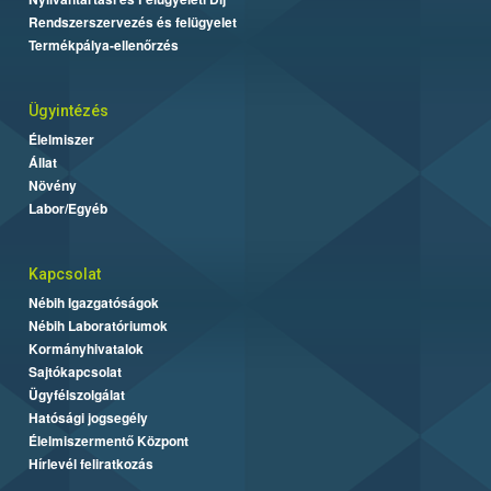
Rendszerszervezés és felügyelet
Termékpálya-ellenőrzés
Ügyintézés
Élelmiszer
Állat
Növény
Labor/Egyéb
Kapcsolat
Nébih Igazgatóságok
Nébih Laboratóriumok
Kormányhivatalok
Sajtókapcsolat
Ügyfélszolgálat
Hatósági jogsegély
Élelmiszermentő Központ
Hírlevél feliratkozás