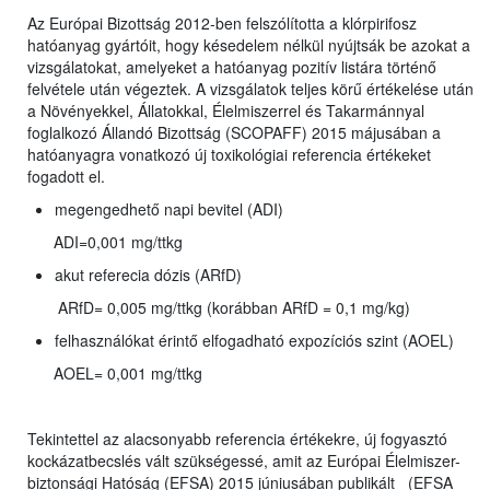
Az Európai Bizottság 2012-ben felszólította a klórpirifosz
hatóanyag gyártóit, hogy késedelem nélkül nyújtsák be azokat a
vizsgálatokat, amelyeket a hatóanyag pozitív listára történő
felvétele után végeztek. A vizsgálatok teljes körű értékelése után
a Növényekkel, Állatokkal, Élelmiszerrel és Takarmánnyal
foglalkozó Állandó Bizottság (SCOPAFF) 2015 májusában a
hatóanyagra vonatkozó új toxikológiai referencia értékeket
fogadott el.
megengedhető napi bevitel (ADI)
ADI=0,001 mg/ttkg
akut referecia dózis (ARfD)
ARfD= 0,005 mg/ttkg (korábban ARfD = 0,1 mg/kg)
felhasználókat érintő elfogadható expozíciós szint (AOEL)
AOEL= 0,001 mg/ttkg
Tekintettel az alacsonyabb referencia értékekre, új fogyasztó
kockázatbecslés vált szükségessé, amit az Európai Élelmiszer-
biztonsági Hatóság (EFSA) 2015 júniusában publikált (EFSA