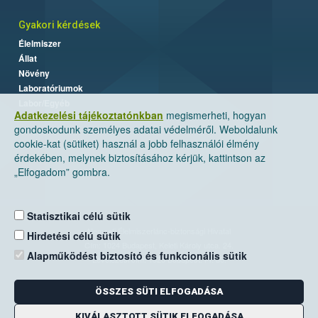
Gyakori kérdések
Élelmiszer
Állat
Növény
Laboratóriumok
Labor/Egyéb
Adatkezelési tájékoztatónkban
megismerheti, hogyan
gondoskodunk személyes adatai védelméről. Weboldalunk
cookie-kat (sütiket) használ a jobb felhasználói élmény
érdekében, melynek biztosításához kérjük, kattintson az
„Elfogadom” gombra.
Statisztikai célú sütik
Nemzeti Élelmiszerlánc-biztonsági Hivatal
Hirdetési célú sütik
Cím: 1024 Budapest, Keleti Károly utca. 24.
Alapműködést biztosító és funkcionális sütik
Levelezési cím: 1525 Budapest. Pf. 30.
ÖSSZES SÜTI ELFOGADÁSA
E-mail:
ugyfelszolgalat@nebih.gov.hu
Zöld szám: 06-80/263-244
KIVÁLASZTOTT SÜTIK ELFOGADÁSA