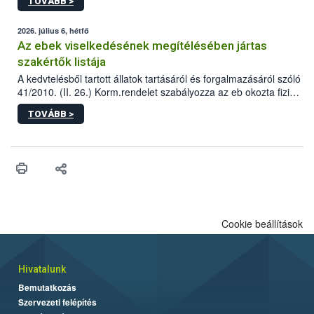
TOVÁBB >
tervezett új épületébe.
2026. július 6, hétfő
Az ebek viselkedésének megítélésében jártas
szakértők listája
A kedvtelésből tartott állatok tartásáról és forgalmazásáról szóló
41/2010. (II. 26.) Korm.rendelet szabályozza az eb okozta fizikai
sérülés, illetve ennek veszélye keletkezésekor felmerülő
TOVÁBB >
hatósági feladatokat, valamint a veszélyes eb tartását és annak
engedélyezését. Ezen eljárások során szükség esetén be kell
vonni az ebek viselkedésének megítélésében jártas szakértőt.
Cookie beállítások
Hivatalunk
Bemutatkozás
Szervezeti felépítés