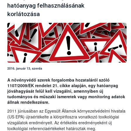
hatóanyag felhasználásának
korlátozása
2016. január 13, szerda
A növényvédő szerek forgalomba hozataláról szóló
1107/2009/EK rendelet 21. cikke alapján, egy hatóanyag
jóváhagyását felül kell vizsgálni, amennyiben új
tudományos és műszaki ismeretek vagy monitoring adatok
állnak rendelkezésre.
2011 júniusában az Egyesült Államok környezetvédelmi hivatala
(US EPA) újraértékelte a klórpirifoszra vonatkozó toxikológiai
vizsgálatok eredményeit. Az értékelés eredményeként új
toxikológiai referenciaértékeket határoztak meg.