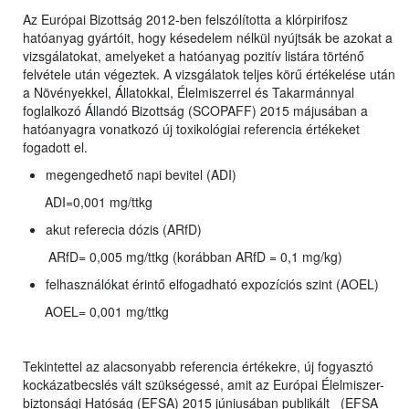
Az Európai Bizottság 2012-ben felszólította a klórpirifosz
hatóanyag gyártóit, hogy késedelem nélkül nyújtsák be azokat a
vizsgálatokat, amelyeket a hatóanyag pozitív listára történő
felvétele után végeztek. A vizsgálatok teljes körű értékelése után
a Növényekkel, Állatokkal, Élelmiszerrel és Takarmánnyal
foglalkozó Állandó Bizottság (SCOPAFF) 2015 májusában a
hatóanyagra vonatkozó új toxikológiai referencia értékeket
fogadott el.
megengedhető napi bevitel (ADI)
ADI=0,001 mg/ttkg
akut referecia dózis (ARfD)
ARfD= 0,005 mg/ttkg (korábban ARfD = 0,1 mg/kg)
felhasználókat érintő elfogadható expozíciós szint (AOEL)
AOEL= 0,001 mg/ttkg
Tekintettel az alacsonyabb referencia értékekre, új fogyasztó
kockázatbecslés vált szükségessé, amit az Európai Élelmiszer-
biztonsági Hatóság (EFSA) 2015 júniusában publikált (EFSA