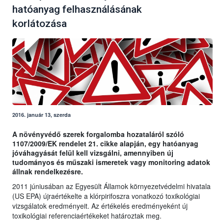
hatóanyag felhasználásának
korlátozása
2016. január 13, szerda
A növényvédő szerek forgalomba hozataláról szóló
1107/2009/EK rendelet 21. cikke alapján, egy hatóanyag
jóváhagyását felül kell vizsgálni, amennyiben új
tudományos és műszaki ismeretek vagy monitoring adatok
állnak rendelkezésre.
2011 júniusában az Egyesült Államok környezetvédelmi hivatala
(US EPA) újraértékelte a klórpirifoszra vonatkozó toxikológiai
vizsgálatok eredményeit. Az értékelés eredményeként új
toxikológiai referenciaértékeket határoztak meg.