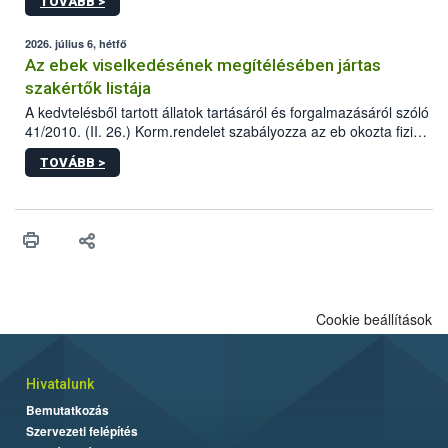
TOVÁBB >
tervezett új épületébe.
2026. július 6, hétfő
Az ebek viselkedésének megítélésében jártas
szakértők listája
A kedvtelésből tartott állatok tartásáról és forgalmazásáról szóló
41/2010. (II. 26.) Korm.rendelet szabályozza az eb okozta fizikai
sérülés, illetve ennek veszélye keletkezésekor felmerülő
TOVÁBB >
hatósági feladatokat, valamint a veszélyes eb tartását és annak
engedélyezését. Ezen eljárások során szükség esetén be kell
vonni az ebek viselkedésének megítélésében jártas szakértőt.
Cookie beállítások
Hivatalunk
Bemutatkozás
Szervezeti felépítés