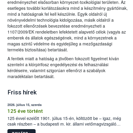
eredményezhet elsősorban környezet-toxikológiai területen. Az
esetleges további korlátozásokra mind a készítmény gyártóinak,
mind a hatóságnak fel kell készülnie. Egyik oldalról új
növényvédelmi technológia kidolgozása, másik oldalról a
fokozott ellenőrzések bevezetése eredményezheti a
1107/2009/EK rendeletben lefektetett alapvető célok (vagyis az
emberek és állatok egészségének, mind a környezetnek a
magas szintű védelme és egyidejűleg a mezőgazdasági
termelés biztosítása) betartását.
A fentiek miatt a hatóság a jövőben fokozott figyelmet kíván
szentelni a klórpirifosz engedélyezési és felhasználási
kérdéseire, valamint szigorúan ellenőrzi a szabályok
maradéktalan betartását.
Friss hírek
2026. július 15, szerda
125 éve történt
125 évvel ezelőtt 1901. július 15-én, költözött be – igaz, még
csak részben – a budapesti m. kir. állami vetőmagvizsgáló
állomás a Kis Rókus utca 15. szám alatti, Czigler Győző által