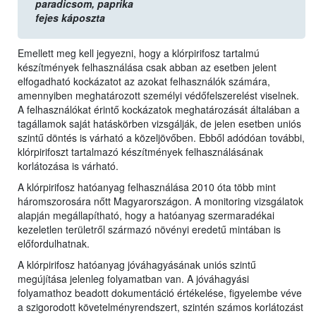
paradicsom,
paprika
fejes káposzta
Emellett meg kell jegyezni, hogy a klórpirifosz tartalmú
készítmények felhasználása csak abban az esetben jelent
elfogadható kockázatot az azokat felhasználók számára,
amennyiben meghatározott személyi védőfelszerelést viselnek.
A felhasználókat érintő kockázatok meghatározását általában a
tagállamok saját hatáskörben vizsgálják, de jelen esetben uniós
szintű döntés is várható a közeljövőben. Ebből adódóan további,
klórpirifoszt tartalmazó készítmények felhasználásának
korlátozása is várható.
A klórpirifosz hatóanyag felhasználása 2010 óta több mint
háromszorosára nőtt Magyarországon. A monitoring vizsgálatok
alapján megállapítható, hogy a hatóanyag szermaradékai
kezeletlen területről származó növényi eredetű mintában is
előfordulhatnak.
A klórpirifosz hatóanyag jóváhagyásának uniós szintű
megújítása jelenleg folyamatban van. A jóváhagyási
folyamathoz beadott dokumentáció értékelése, figyelembe véve
a szigorodott követelményrendszert, szintén számos korlátozást