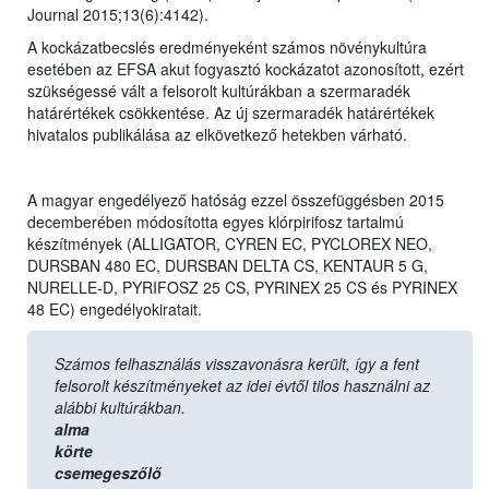
Journal 2015;13(6):4142).
A kockázatbecslés eredményeként számos növénykultúra
esetében az EFSA akut fogyasztó kockázatot azonosított, ezért
szükségessé vált a felsorolt kultúrákban a szermaradék
határértékek csökkentése. Az új szermaradék határértékek
hivatalos publikálása az elkövetkező hetekben várható.
A magyar engedélyező hatóság ezzel összefüggésben 2015
decemberében módosította egyes klórpirifosz tartalmú
készítmények (ALLIGATOR, CYREN EC, PYCLOREX NEO,
DURSBAN 480 EC, DURSBAN DELTA CS, KENTAUR 5 G,
NURELLE-D, PYRIFOSZ 25 CS, PYRINEX 25 CS és PYRINEX
48 EC) engedélyokiratait.
Számos felhasználás visszavonásra került, így a fent
felsorolt készítményeket az idei évtől tilos használni az
alábbi kultúrákban.
alma
körte
csemegeszőlő