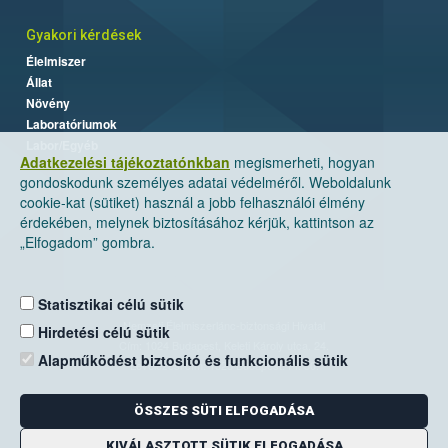
Gyakori kérdések
Élelmiszer
Állat
Növény
Laboratóriumok
Labor/Egyéb
Adatkezelési tájékoztatónkban
megismerheti, hogyan
gondoskodunk személyes adatai védelméről. Weboldalunk
cookie-kat (sütiket) használ a jobb felhasználói élmény
érdekében, melynek biztosításához kérjük, kattintson az
„Elfogadom” gombra.
Statisztikai célú sütik
Nemzeti Élelmiszerlánc-biztonsági Hivatal
Hirdetési célú sütik
Cím: 1024 Budapest, Keleti Károly utca. 24.
Alapműködést biztosító és funkcionális sütik
Levelezési cím: 1525 Budapest. Pf. 30.
ÖSSZES SÜTI ELFOGADÁSA
E-mail:
ugyfelszolgalat@nebih.gov.hu
Zöld szám: 06-80/263-244
KIVÁLASZTOTT SÜTIK ELFOGADÁSA