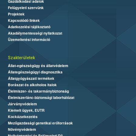
Gazdálkodási adatok
Felügyeleti szervünk
Projektek
Kapcsolódó linkek
Adatkezelési tájékoztató
Akadálymentességi nyilatkozat
Üzemeltetési információ
Szakterületek
Állat-egészségügy és állatvédelem
Állategészségügyi diagnosztika
Állatgyógyászati termékek
Borászat és alkoholos italok
Élelmiszer- és takarmánybiztonság
Élelmiszerlánc-biztonsági laborhálózat
Járványvédelem
Kiemelt ügyek, EUTR
Kockázatkezelés
Mezőgazdasági genetikai erőforrások
Növényvédelem
Nyilvántartási és Felügyeleti Díj