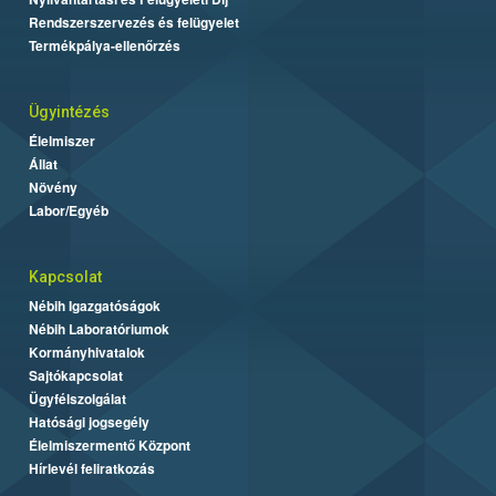
Rendszerszervezés és felügyelet
Termékpálya-ellenőrzés
Ügyintézés
Élelmiszer
Állat
Növény
Labor/Egyéb
Kapcsolat
Nébih Igazgatóságok
Nébih Laboratóriumok
Kormányhivatalok
Sajtókapcsolat
Ügyfélszolgálat
Hatósági jogsegély
Élelmiszermentő Központ
Hírlevél feliratkozás