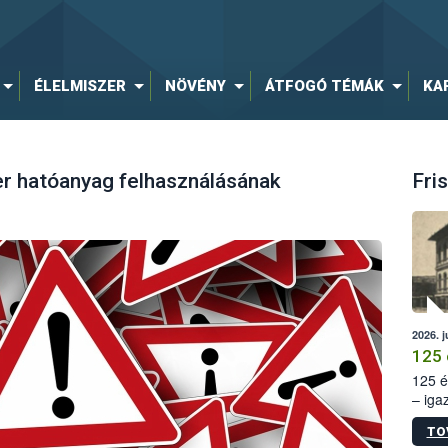
ÉLELMISZER
NÖVÉNY
ÁTFOGÓ TÉMÁK
KA
er hatóanyag felhasználásának
Fris
2026. j
125 
125 é
– iga
állam
TO
15. sz