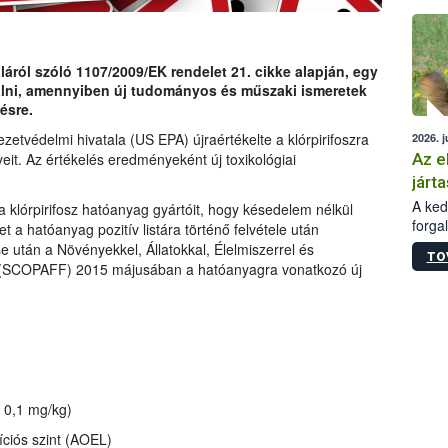
épüle
ról szóló 1107/2009/EK rendelet 21. cikke alapján, egy
gálni, amennyiben új tudományos és műszaki ismeretek
ésre.
etvédelmi hivatala (US EPA) újraértékelte a klórpirifoszra
2026. j
Az e
eit. Az értékelés eredményeként új toxikológiai
járta
A kedv
a klórpirifosz hatóanyag gyártóit, hogy késedelem nélkül
forga
t a hatóanyag pozitív listára történő felvétele után
Korm.
se után a Növényekkel, Állatokkal, Élelmiszerrel és
TO
sérül
g (SCOPAFF) 2015 májusában a hatóanyagra vonatkozó új
felme
veszé
Ezen 
vonni
jártas
0,1 mg/kg)
íciós szint (AOEL)