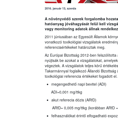
2016. január 13, szerda
A növényvédő szerek forgalomba hozatalá
hatóanyag jóváhagyását felül kell vizs
vagy monitoring adatok állnak rendelkez
2011 júniusában az Egyesült Államok környez
vonatkozó toxikológiai vizsgálatok eredmény
referenciaértékeket határoztak meg.
Az Európai Bizottság 2012-ben felszólította 
nyújtsák be azokat a vizsgálatokat, amelyeke
végeztek. A vizsgálatok teljes körű értékelé
Takarmánnyal foglalkozó Állandó Bizottsá
toxikológiai referencia értékeket fogadott el.
megengedhető napi bevitel (ADI)
ADI=0,001 mg/ttkg
akut referecia dózis (ARfD)
ARfD= 0,005 mg/ttkg (korábban ARfD = 
felhasználókat érintő elfogadható expoz