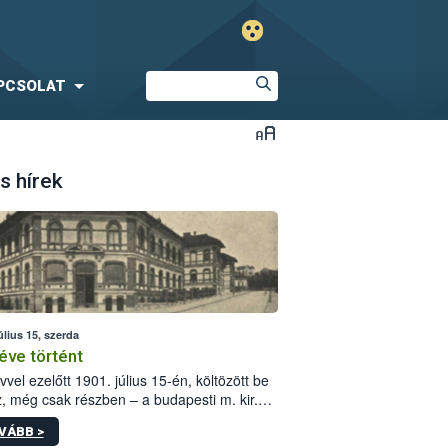
PCSOLAT
s hírek
úlius 15, szerda
éve történt
vvel ezelőtt 1901. július 15-én, költözött be
z, még csak részben – a budapesti m. kir.
i vetőmagvizsgáló állomás a Kis Rókus utca
VÁBB >
ám alatti, Czigler Győző által tervezett új