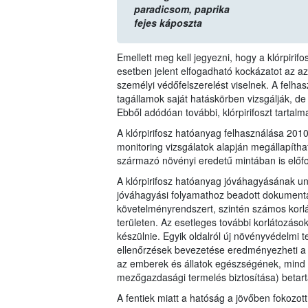
paradicsom,
paprika
fejes káposzta
Emellett meg kell jegyezni, hogy a klórpiri
esetben jelent elfogadható kockázatot az 
személyi védőfelszerelést viselnek. A felha
tagállamok saját hatáskörben vizsgálják, de
Ebből adódóan további, klórpirifoszt tartal
A klórpirifosz hatóanyag felhasználása 20
monitoring vizsgálatok alapján megállapítha
származó növényi eredetű mintában is előfo
A klórpirifosz hatóanyag jóváhagyásának un
jóváhagyási folyamathoz beadott dokumentác
követelményrendszert, szintén számos korl
területen. Az esetleges további korlátozáso
készülnie. Egyik oldalról új növényvédelmi t
ellenőrzések bevezetése eredményezheti a 1
az emberek és állatok egészségének, mind 
mezőgazdasági termelés biztosítása) betart
A fentiek miatt a hatóság a jövőben fokozott