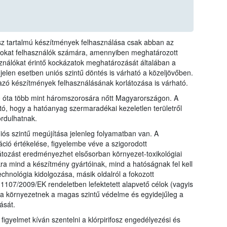
fosz tartalmú készítmények felhasználása csak abban az
azokat felhasználók számára, amennyiben meghatározott
sználókat érintő kockázatok meghatározását általában a
 jelen esetben uniós szintű döntés is várható a közeljövőben.
mazó készítmények felhasználásának korlátozása is várható.
10 óta több mint háromszorosára nőtt Magyarországon. A
tó, hogy a hatóanyag szermaradékai kezeletlen területről
rdulhatnak.
iós szintű megújítása jelenleg folyamatban van. A
ió értékelése, figyelembe véve a szigorodott
átozást eredményezhet elsősorban környezet-toxikológiai
kra mind a készítmény gyártóinak, mind a hatóságnak fel kell
echnológia kidolgozása, másik oldalról a fokozott
107/2009/EK rendeletben lefektetett alapvető célok (vagyis
a környezetnek a magas szintű védelme és egyidejűleg a
ását.
 figyelmet kíván szentelni a klórpirifosz engedélyezési és