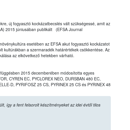
ekre, új fogyasztó kockázatbecslés vált szükségessé, amit az
SA) 2015 júniusában publikált (EFSA Journal
övénykultúra esetében az EFSA akut fogyasztó kockázatot
rolt kultúrákban a szermaradék határértékek csökkentése. Az
ikálása az elkövetkező hetekben várható.
efüggésben 2015 decemberében módosította egyes
LIGATOR, CYREN EC, PYCLOREX NEO, DURSBAN 480 EC,
LLE-D, PYRIFOSZ 25 CS, PYRINEX 25 CS és PYRINEX 48
 így a fent felsorolt készítményeket az idei évtől tilos