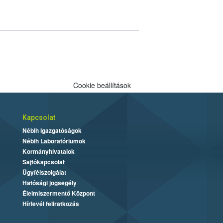
Cookie beállítások
Kapcsolat
Nébih Igazgatóságok
Nébih Laboratóriumok
Kormányhivatalok
Sajtókapcsolat
Ügyfélszolgálat
Hatósági jogsegély
Élelmiszermentő Központ
Hírlevél feliratkozás