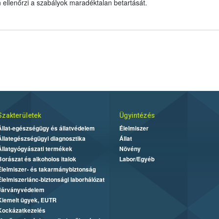
n ellenőrzi a szabályok maradéktalan betartását.
Szakterületek
Ügyintézés
Állat-egészségügy és állatvédelem
Élelmiszer
Állategészségügyi diagnosztika
Állat
Állatgyógyászati termékek
Növény
Borászat és alkoholos italok
Labor/Egyéb
Élelmiszer- és takarmánybiztonság
Élelmiszerlánc-biztonsági laborhálózat
Járványvédelem
Kiemelt ügyek, EUTR
Kockázatkezelés