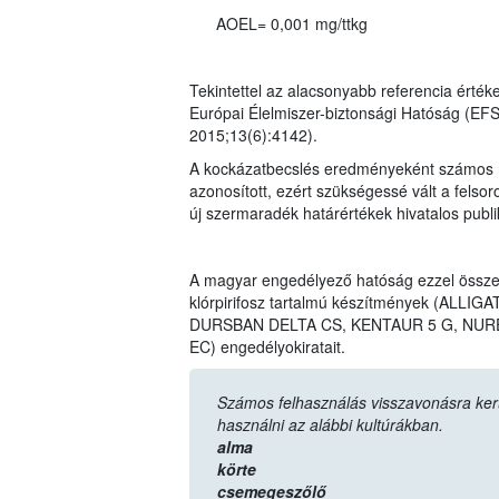
AOEL= 0,001 mg/ttkg
Tekintettel az alacsonyabb referencia érték
Európai Élelmiszer-biztonsági Hatóság (EF
2015;13(6):4142).
A kockázatbecslés eredményeként számos n
azonosított, ezért szükségessé vált a felso
új szermaradék határértékek hivatalos publ
A magyar engedélyező hatóság ezzel össz
klórpirifosz tartalmú készítmények (AL
DURSBAN DELTA CS, KENTAUR 5 G, NURE
EC) engedélyokiratait.
Számos felhasználás visszavonásra került,
használni az alábbi kultúrákban.
alma
körte
csemegeszőlő