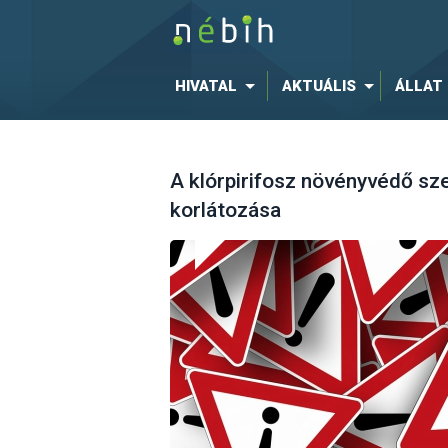
HIVATAL
AKTUÁLIS
ÁLLAT
A klórpirifosz növényvédő sz
korlátozása