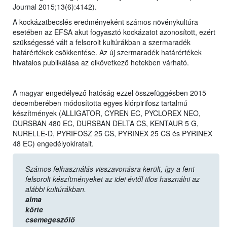
Journal 2015;13(6):4142).
A kockázatbecslés eredményeként számos növénykultúra
esetében az EFSA akut fogyasztó kockázatot azonosított, ezért
szükségessé vált a felsorolt kultúrákban a szermaradék
határértékek csökkentése. Az új szermaradék határértékek
hivatalos publikálása az elkövetkező hetekben várható.
A magyar engedélyező hatóság ezzel összefüggésben 2015
decemberében módosította egyes klórpirifosz tartalmú
készítmények (ALLIGATOR, CYREN EC, PYCLOREX NEO,
DURSBAN 480 EC, DURSBAN DELTA CS, KENTAUR 5 G,
NURELLE-D, PYRIFOSZ 25 CS, PYRINEX 25 CS és PYRINEX
48 EC) engedélyokiratait.
Számos felhasználás visszavonásra került, így a fent
felsorolt készítményeket az idei évtől tilos használni az
alábbi kultúrákban.
alma
körte
csemegeszőlő