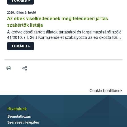
TOVÁBB >
tervezett új épületébe.
2026. július 6, hétfő
Az ebek viselkedésének megítélésében jártas
szakértők listája
A kedvtelésből tartott állatok tartásáról és forgalmazásáról szóló
41/2010. (II. 26.) Korm.rendelet szabályozza az eb okozta fizikai
sérülés, illetve ennek veszélye keletkezésekor felmerülő
TOVÁBB >
hatósági feladatokat, valamint a veszélyes eb tartását és annak
engedélyezését. Ezen eljárások során szükség esetén be kell
vonni az ebek viselkedésének megítélésében jártas szakértőt.
Cookie beállítások
Hivatalunk
Bemutatkozás
Szervezeti felépítés