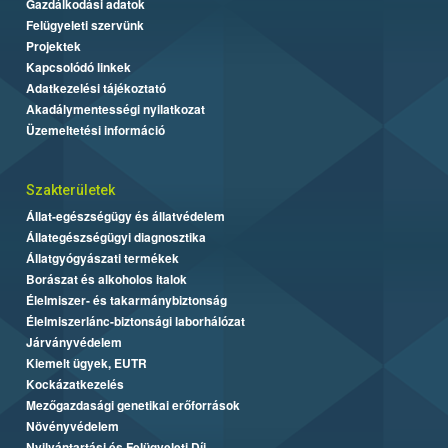
Gazdálkodási adatok
Felügyeleti szervünk
Projektek
Kapcsolódó linkek
Adatkezelési tájékoztató
Akadálymentességi nyilatkozat
Üzemeltetési információ
Szakterületek
Állat-egészségügy és állatvédelem
Állategészségügyi diagnosztika
Állatgyógyászati termékek
Borászat és alkoholos italok
Élelmiszer- és takarmánybiztonság
Élelmiszerlánc-biztonsági laborhálózat
Járványvédelem
Kiemelt ügyek, EUTR
Kockázatkezelés
Mezőgazdasági genetikai erőforrások
Növényvédelem
Nyilvántartási és Felügyeleti Díj