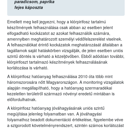
paradicsom,
paprika
fejes káposzta
Emellett meg kell jegyezni, hogy a klórpirifosz tartalmú
készítmények felhasználása csak abban az esetben jelent
elfogadható kockázatot az azokat felhasználók számára,
amennyiben meghatározott személyi védőfelszerelést viselnek.
A felhasználókat érintő kockázatok meghatározását általában a
tagállamok saját hatáskörben vizsgálják, de jelen esetben uniós
szintű döntés is várható a közeljövőben. Ebből adódóan további,
klórpirifoszt tartalmazó készítmények felhasználásának
korlátozása is várható.
A klórpirifosz hatóanyag felhasználása 2010 óta több mint
háromszorosára nőtt Magyarországon. A monitoring vizsgálatok
alapján megállapítható, hogy a hatóanyag szermaradékai
kezeletlen területről származó növényi eredetű mintában is
előfordulhatnak.
A klórpirifosz hatóanyag jóváhagyásának uniós szintű
megújítása jelenleg folyamatban van. A jóváhagyási
folyamathoz beadott dokumentáció értékelése, figyelembe véve
a szigorodott követelményrendszert, szintén számos korlátozást