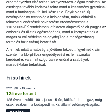
eredményezhet elsősorban környezet-toxikológiai területen. Az
esetleges további korlátozásokra mind a készítmény gyártóinak,
mind a hatóságnak fel kell készülnie. Egyik oldalról új
növényvédelmi technológia kidolgozása, másik oldalról a
fokozott ellenőrzések bevezetése eredményezheti a
1107/2009/EK rendeletben lefektetett alapvető célok (vagyis az
emberek és állatok egészségének, mind a környezetnek a
magas szintű védelme és egyidejűleg a mezőgazdasági
termelés biztosítása) betartását.
A fentiek miatt a hatóság a jövőben fokozott figyelmet kíván
szentelni a klórpirifosz engedélyezési és felhasználási
kérdéseire, valamint szigorúan ellenőrzi a szabályok
maradéktalan betartását.
Friss hírek
2026. július 15, szerda
125 éve történt
125 évvel ezelőtt 1901. július 15-én, költözött be – igaz, még
csak részben – a budapesti m. kir. állami vetőmagvizsgáló
állomás a Kis Rókus utca 15. szám alatti, Czigler Győző által