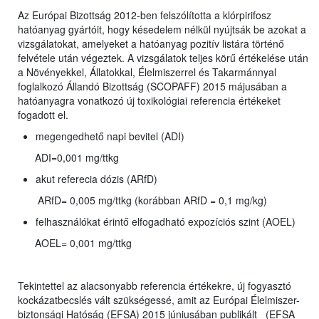
Az Európai Bizottság 2012-ben felszólította a klórpirifosz
hatóanyag gyártóit, hogy késedelem nélkül nyújtsák be azokat a
vizsgálatokat, amelyeket a hatóanyag pozitív listára történő
felvétele után végeztek. A vizsgálatok teljes körű értékelése után
a Növényekkel, Állatokkal, Élelmiszerrel és Takarmánnyal
foglalkozó Állandó Bizottság (SCOPAFF) 2015 májusában a
hatóanyagra vonatkozó új toxikológiai referencia értékeket
fogadott el.
megengedhető napi bevitel (ADI)
ADI=0,001 mg/ttkg
akut referecia dózis (ARfD)
ARfD= 0,005 mg/ttkg (korábban ARfD = 0,1 mg/kg)
felhasználókat érintő elfogadható expozíciós szint (AOEL)
AOEL= 0,001 mg/ttkg
Tekintettel az alacsonyabb referencia értékekre, új fogyasztó
kockázatbecslés vált szükségessé, amit az Európai Élelmiszer-
biztonsági Hatóság (EFSA) 2015 júniusában publikált (EFSA