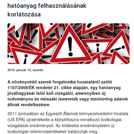
hatóanyag felhasználásának
korlátozása
2016. január 13, szerda
A növényvédő szerek forgalomba hozataláról szóló
1107/2009/EK rendelet 21. cikke alapján, egy hatóanyag
jóváhagyását felül kell vizsgálni, amennyiben új
tudományos és műszaki ismeretek vagy monitoring adatok
állnak rendelkezésre.
2011 júniusában az Egyesült Államok környezetvédelmi hivatala
(US EPA) újraértékelte a klórpirifoszra vonatkozó toxikológiai
vizsgálatok eredményeit. Az értékelés eredményeként új
toxikológiai referenciaértékeket határoztak meg.