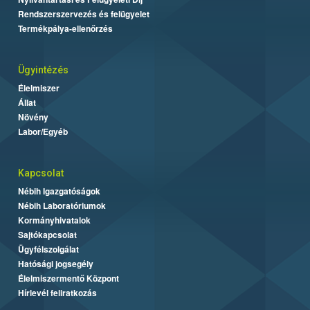
Rendszerszervezés és felügyelet
Termékpálya-ellenőrzés
Ügyintézés
Élelmiszer
Állat
Növény
Labor/Egyéb
Kapcsolat
Nébih Igazgatóságok
Nébih Laboratóriumok
Kormányhivatalok
Sajtókapcsolat
Ügyfélszolgálat
Hatósági jogsegély
Élelmiszermentő Központ
Hírlevél feliratkozás