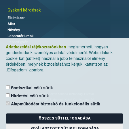
Gyakori kérdések
Élelmiszer
Állat
Növény
Laboratóriumok
Labor/Egyéb
Adatkezelési tájékoztatónkban
megismerheti, hogyan
gondoskodunk személyes adatai védelméről. Weboldalunk
cookie-kat (sütiket) használ a jobb felhasználói élmény
érdekében, melynek biztosításához kérjük, kattintson az
„Elfogadom” gombra.
Statisztikai célú sütik
Nemzeti Élelmiszerlánc-biztonsági Hivatal
Hirdetési célú sütik
Cím: 1024 Budapest, Keleti Károly utca. 24.
Alapműködést biztosító és funkcionális sütik
Levelezési cím: 1525 Budapest. Pf. 30.
ÖSSZES SÜTI ELFOGADÁSA
E-mail:
ugyfelszolgalat@nebih.gov.hu
Zöld szám: 06-80/263-244
KIVÁLASZTOTT SÜTIK ELFOGADÁSA