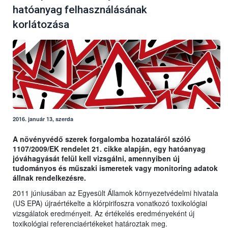
hatóanyag felhasználásának
korlátozása
2016. január 13, szerda
A növényvédő szerek forgalomba hozataláról szóló
1107/2009/EK rendelet 21. cikke alapján, egy hatóanyag
jóváhagyását felül kell vizsgálni, amennyiben új
tudományos és műszaki ismeretek vagy monitoring adatok
állnak rendelkezésre.
2011 júniusában az Egyesült Államok környezetvédelmi hivatala
(US EPA) újraértékelte a klórpirifoszra vonatkozó toxikológiai
vizsgálatok eredményeit. Az értékelés eredményeként új
toxikológiai referenciaértékeket határoztak meg.