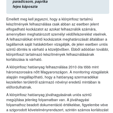
paradicsom,
paprika
fejes káposzta
Emellett meg kell jegyezni, hogy a klórpirifosz tartalmú
készítmények felhasználása csak abban az esetben jelent
elfogadható kockázatot az azokat felhasználók számára,
amennyiben meghatározott személyi védőfelszerelést viselnek.
A felhasználókat érintő kockázatok meghatározását általában a
tagállamok saját hatáskörben vizsgálják, de jelen esetben uniós
szintű döntés is várható a közeljövőben. Ebből adódóan további,
klórpirifoszt tartalmazó készítmények felhasználásának
korlátozása is várható.
A klórpirifosz hatóanyag felhasználása 2010 óta több mint
háromszorosára nőtt Magyarországon. A monitoring vizsgálatok
alapján megállapítható, hogy a hatóanyag szermaradékai
kezeletlen területről származó növényi eredetű mintában is
előfordulhatnak.
A klórpirifosz hatóanyag jóváhagyásának uniós szintű
megújítása jelenleg folyamatban van. A jóváhagyási
folyamathoz beadott dokumentáció értékelése, figyelembe véve
a szigorodott követelményrendszert, szintén számos korlátozást