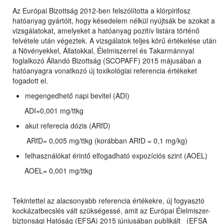
Az Európai Bizottság 2012-ben felszólította a klórpirifosz
hatóanyag gyártóit, hogy késedelem nélkül nyújtsák be azokat a
vizsgálatokat, amelyeket a hatóanyag pozitív listára történő
felvétele után végeztek. A vizsgálatok teljes körű értékelése után
a Növényekkel, Állatokkal, Élelmiszerrel és Takarmánnyal
foglalkozó Állandó Bizottság (SCOPAFF) 2015 májusában a
hatóanyagra vonatkozó új toxikológiai referencia értékeket
fogadott el.
megengedhető napi bevitel (ADI)
ADI=0,001 mg/ttkg
akut referecia dózis (ARfD)
ARfD= 0,005 mg/ttkg (korábban ARfD = 0,1 mg/kg)
felhasználókat érintő elfogadható expozíciós szint (AOEL)
AOEL= 0,001 mg/ttkg
Tekintettel az alacsonyabb referencia értékekre, új fogyasztó
kockázatbecslés vált szükségessé, amit az Európai Élelmiszer-
biztonsági Hatóság (EFSA) 2015 júniusában publikált (EFSA