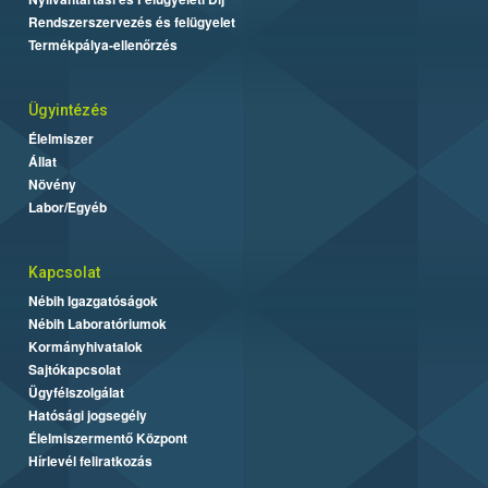
Rendszerszervezés és felügyelet
Termékpálya-ellenőrzés
Ügyintézés
Élelmiszer
Állat
Növény
Labor/Egyéb
Kapcsolat
Nébih Igazgatóságok
Nébih Laboratóriumok
Kormányhivatalok
Sajtókapcsolat
Ügyfélszolgálat
Hatósági jogsegély
Élelmiszermentő Központ
Hírlevél feliratkozás