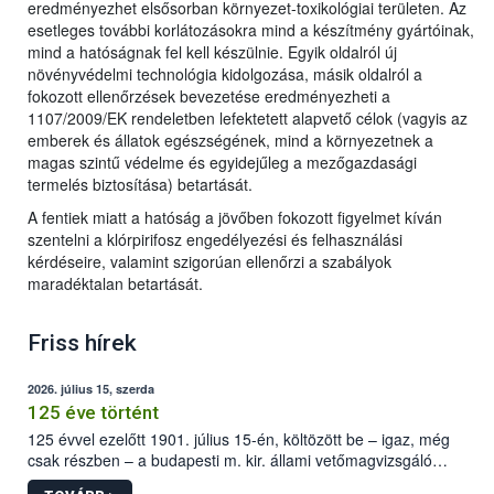
eredményezhet elsősorban környezet-toxikológiai területen. Az
esetleges további korlátozásokra mind a készítmény gyártóinak,
mind a hatóságnak fel kell készülnie. Egyik oldalról új
növényvédelmi technológia kidolgozása, másik oldalról a
fokozott ellenőrzések bevezetése eredményezheti a
1107/2009/EK rendeletben lefektetett alapvető célok (vagyis az
emberek és állatok egészségének, mind a környezetnek a
magas szintű védelme és egyidejűleg a mezőgazdasági
termelés biztosítása) betartását.
A fentiek miatt a hatóság a jövőben fokozott figyelmet kíván
szentelni a klórpirifosz engedélyezési és felhasználási
kérdéseire, valamint szigorúan ellenőrzi a szabályok
maradéktalan betartását.
Friss hírek
2026. július 15, szerda
125 éve történt
125 évvel ezelőtt 1901. július 15-én, költözött be – igaz, még
csak részben – a budapesti m. kir. állami vetőmagvizsgáló
állomás a Kis Rókus utca 15. szám alatti, Czigler Győző által