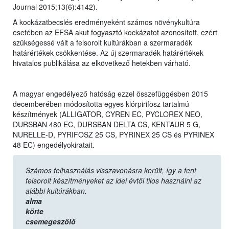
Journal 2015;13(6):4142).
A kockázatbecslés eredményeként számos növénykultúra
esetében az EFSA akut fogyasztó kockázatot azonosított, ezért
szükségessé vált a felsorolt kultúrákban a szermaradék
határértékek csökkentése. Az új szermaradék határértékek
hivatalos publikálása az elkövetkező hetekben várható.
A magyar engedélyező hatóság ezzel összefüggésben 2015
decemberében módosította egyes klórpirifosz tartalmú
készítmények (ALLIGATOR, CYREN EC, PYCLOREX NEO,
DURSBAN 480 EC, DURSBAN DELTA CS, KENTAUR 5 G,
NURELLE-D, PYRIFOSZ 25 CS, PYRINEX 25 CS és PYRINEX
48 EC) engedélyokiratait.
Számos felhasználás visszavonásra került, így a fent
felsorolt készítményeket az idei évtől tilos használni az
alábbi kultúrákban.
alma
körte
csemegeszőlő