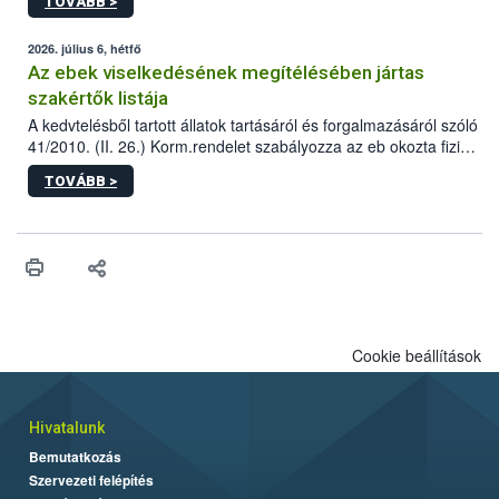
TOVÁBB >
tervezett új épületébe.
2026. július 6, hétfő
Az ebek viselkedésének megítélésében jártas
szakértők listája
A kedvtelésből tartott állatok tartásáról és forgalmazásáról szóló
41/2010. (II. 26.) Korm.rendelet szabályozza az eb okozta fizikai
sérülés, illetve ennek veszélye keletkezésekor felmerülő
TOVÁBB >
hatósági feladatokat, valamint a veszélyes eb tartását és annak
engedélyezését. Ezen eljárások során szükség esetén be kell
vonni az ebek viselkedésének megítélésében jártas szakértőt.
Cookie beállítások
Hivatalunk
Bemutatkozás
Szervezeti felépítés