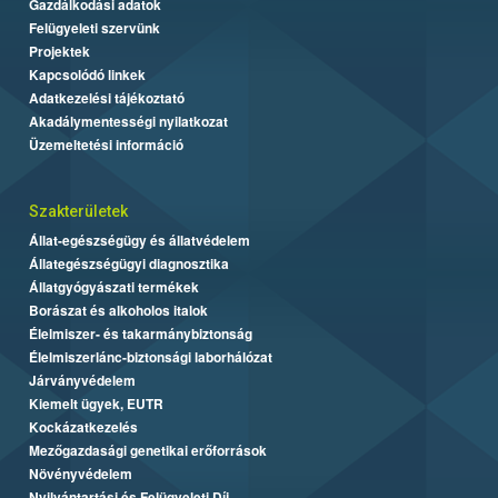
Gazdálkodási adatok
Felügyeleti szervünk
Projektek
Kapcsolódó linkek
Adatkezelési tájékoztató
Akadálymentességi nyilatkozat
Üzemeltetési információ
Szakterületek
Állat-egészségügy és állatvédelem
Állategészségügyi diagnosztika
Állatgyógyászati termékek
Borászat és alkoholos italok
Élelmiszer- és takarmánybiztonság
Élelmiszerlánc-biztonsági laborhálózat
Járványvédelem
Kiemelt ügyek, EUTR
Kockázatkezelés
Mezőgazdasági genetikai erőforrások
Növényvédelem
Nyilvántartási és Felügyeleti Díj