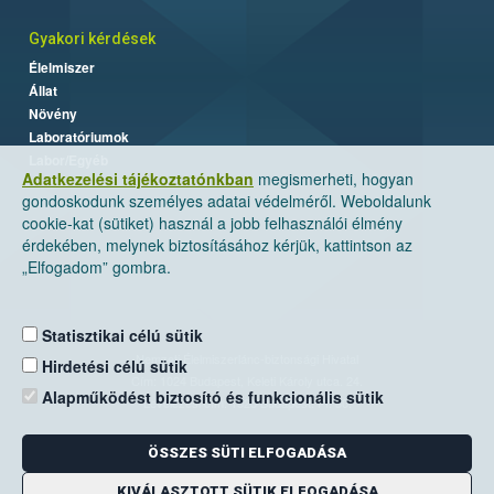
Gyakori kérdések
Élelmiszer
Állat
Növény
Laboratóriumok
Labor/Egyéb
Adatkezelési tájékoztatónkban
megismerheti, hogyan
gondoskodunk személyes adatai védelméről. Weboldalunk
cookie-kat (sütiket) használ a jobb felhasználói élmény
érdekében, melynek biztosításához kérjük, kattintson az
„Elfogadom” gombra.
Statisztikai célú sütik
Nemzeti Élelmiszerlánc-biztonsági Hivatal
Hirdetési célú sütik
Cím: 1024 Budapest, Keleti Károly utca. 24.
Alapműködést biztosító és funkcionális sütik
Levelezési cím: 1525 Budapest. Pf. 30.
ÖSSZES SÜTI ELFOGADÁSA
E-mail:
ugyfelszolgalat@nebih.gov.hu
Zöld szám: 06-80/263-244
KIVÁLASZTOTT SÜTIK ELFOGADÁSA