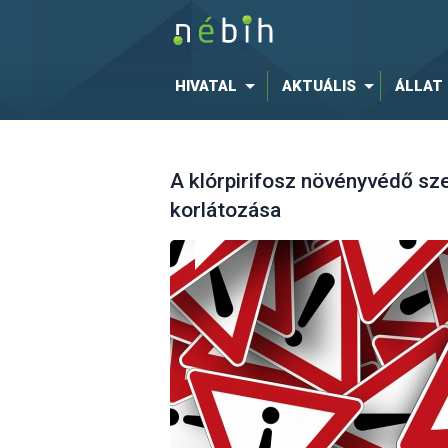
HIVATAL
AKTUÁLIS
ÁLLAT
A klórpirifosz növényvédő sz
korlátozása