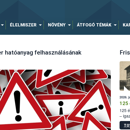
ÉLELMISZER
NÖVÉNY
ÁTFOGÓ TÉMÁK
KA
er hatóanyag felhasználásának
Fris
2026. j
125 
125 é
– iga
állam
TO
15. sz