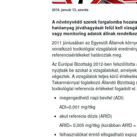
2016. január 13, szerda
A növényvédő szerek forgalomba hozatalá
hatóanyag jóváhagyását felül kell vizs
vagy monitoring adatok állnak rendelkez
2011 júniusában az Egyesült Államok környez
vonatkozó toxikológiai vizsgálatok eredmény
referenciaértékeket határoztak meg.
Az Európai Bizottság 2012-ben felszólította 
nyújtsák be azokat a vizsgálatokat, amelyeke
végeztek. A vizsgálatok teljes körű értékelé
Takarmánnyal foglalkozó Állandó Bizottsá
toxikológiai referencia értékeket fogadott el.
megengedhető napi bevitel (ADI)
ADI=0,001 mg/ttkg
akut referecia dózis (ARfD)
ARfD= 0,005 mg/ttkg (korábban ARfD = 
felhasználókat érintő elfogadható expoz