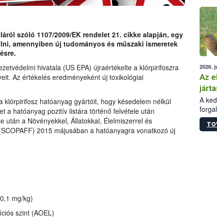
épüle
ról szóló 1107/2009/EK rendelet 21. cikke alapján, egy
gálni, amennyiben új tudományos és műszaki ismeretek
ésre.
etvédelmi hivatala (US EPA) újraértékelte a klórpirifoszra
2026. j
Az e
eit. Az értékelés eredményeként új toxikológiai
járta
A kedv
a klórpirifosz hatóanyag gyártóit, hogy késedelem nélkül
forga
t a hatóanyag pozitív listára történő felvétele után
Korm.
se után a Növényekkel, Állatokkal, Élelmiszerrel és
TO
sérül
g (SCOPAFF) 2015 májusában a hatóanyagra vonatkozó új
felme
veszé
Ezen 
vonni
jártas
0,1 mg/kg)
íciós szint (AOEL)