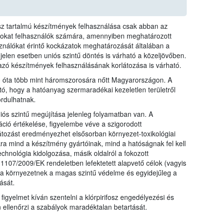
fosz tartalmú készítmények felhasználása csak abban az
azokat felhasználók számára, amennyiben meghatározott
sználókat érintő kockázatok meghatározását általában a
 jelen esetben uniós szintű döntés is várható a közeljövőben.
mazó készítmények felhasználásának korlátozása is várható.
10 óta több mint háromszorosára nőtt Magyarországon. A
tó, hogy a hatóanyag szermaradékai kezeletlen területről
rdulhatnak.
iós szintű megújítása jelenleg folyamatban van. A
ió értékelése, figyelembe véve a szigorodott
átozást eredményezhet elsősorban környezet-toxikológiai
kra mind a készítmény gyártóinak, mind a hatóságnak fel kell
echnológia kidolgozása, másik oldalról a fokozott
107/2009/EK rendeletben lefektetett alapvető célok (vagyis
a környezetnek a magas szintű védelme és egyidejűleg a
ását.
 figyelmet kíván szentelni a klórpirifosz engedélyezési és
n ellenőrzi a szabályok maradéktalan betartását.