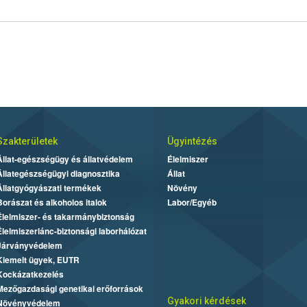
Szakterületek
Ügyintézés
Állat-egészségügy és állatvédelem
Élelmiszer
Állategészségügyi diagnosztika
Állat
Állatgyógyászati termékek
Növény
Borászat és alkoholos italok
Labor/Egyéb
Élelmiszer- és takarmánybiztonság
Élelmiszerlánc-biztonsági laborhálózat
Járványvédelem
Kiemelt ügyek, EUTR
Kockázatkezelés
Mezőgazdasági genetikai erőforrások
Gyakori kérdések
Növényvédelem