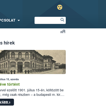
PCSOLAT
s hírek
úlius 15, szerda
éve történt
vvel ezelőtt 1901. július 15-én, költözött be
z, még csak részben – a budapesti m. kir.
i vetőmagvizsgáló állomás a Kis Rókus utca
VÁBB >
ám alatti, Czigler Győző által tervezett új