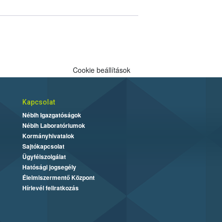
Cookie beállítások
Kapcsolat
Nébih Igazgatóságok
Nébih Laboratóriumok
Kormányhivatalok
Sajtókapcsolat
Ügyfélszolgálat
Hatósági jogsegély
Élelmiszermentő Központ
Hírlevél feliratkozás