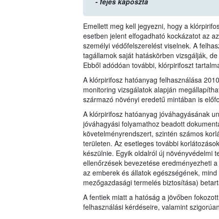
- fejes káposzta
Emellett meg kell jegyezni, hogy a klórpiri
esetben jelent elfogadható kockázatot az 
személyi védőfelszerelést viselnek. A felha
tagállamok saját hatáskörben vizsgálják, de
Ebből adódóan további, klórpirifoszt tartal
A klórpirifosz hatóanyag felhasználása 20
monitoring vizsgálatok alapján megállapítha
származó növényi eredetű mintában is előfo
A klórpirifosz hatóanyag jóváhagyásának un
jóváhagyási folyamathoz beadott dokumentác
követelményrendszert, szintén számos korl
területen. Az esetleges további korlátozáso
készülnie. Egyik oldalról új növényvédelmi t
ellenőrzések bevezetése eredményezheti a 1
az emberek és állatok egészségének, mind 
mezőgazdasági termelés biztosítása) betart
A fentiek miatt a hatóság a jövőben fokozott
felhasználási kérdéseire, valamint szigorúa