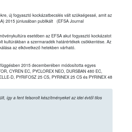
ekre, új fogyasztó kockázatbecslés vált szükségessé, amit az
SA) 2015 júniusában publikált (EFSA Journal
övénykultúra esetében az EFSA akut fogyasztó kockázatot
rolt kultúrákban a szermaradék határértékek csökkentése. Az
ikálása az elkövetkező hetekben várható.
efüggésben 2015 decemberében módosította egyes
LIGATOR, CYREN EC, PYCLOREX NEO, DURSBAN 480 EC,
LLE-D, PYRIFOSZ 25 CS, PYRINEX 25 CS és PYRINEX 48
 így a fent felsorolt készítményeket az idei évtől tilos