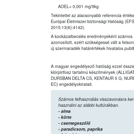
AOEL= 0,001 mg/ttkg
Tekintettel az alacsonyabb referencia érték
Európai Élelmiszer-biztonsági Hatóság (EF
2015;13(6):4142).
A kockázatbecslés eredményeként számos n
azonosított, ezért szükségessé vált a felso
új szermaradék határértékek hivatalos publ
A magyar engedélyező hatóság ezzel össz
klórpirifosz tartalmú készítmények (AL
DURSBAN DELTA CS, KENTAUR 5 G, NURE
EC) engedélyokiratait.
Számos felhasználás visszavonásra került,
használni az alábbi kultúrákban.
- alma
- körte
- csemegeszőlő
- paradicsom,
paprika