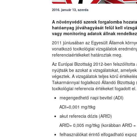
2016. január 13, szerda
A növényvédő szerek forgalomba hozatalá
hatóanyag jóváhagyását felül kell vizs
vagy monitoring adatok állnak rendelkez
2011 júniusában az Egyesült Államok környez
vonatkozó toxikológiai vizsgálatok eredmény
referenciaértékeket határoztak meg.
Az Európai Bizottság 2012-ben felszólította 
nyújtsák be azokat a vizsgálatokat, amelyeke
végeztek. A vizsgálatok teljes körű értékelé
Takarmánnyal foglalkozó Állandó Bizottsá
toxikológiai referencia értékeket fogadott el.
megengedhető napi bevitel (ADI)
ADI=0,001 mg/ttkg
akut referecia dózis (ARfD)
ARfD= 0,005 mg/ttkg (korábban ARfD = 
felhasználókat érintő elfogadható expoz