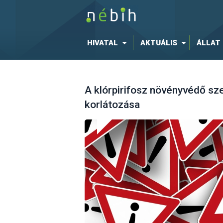
HIVATAL
AKTUÁLIS
ÁLLAT
A klórpirifosz növényvédő sz
korlátozása