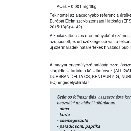
AOEL= 0,001 mg/ttkg
Tekintettel az alacsonyabb referencia érték
Európai Élelmiszer-biztonsági Hatóság (EF
2015;13(6):4142).
A kockázatbecslés eredményeként számos n
azonosított, ezért szükségessé vált a felso
új szermaradék határértékek hivatalos publ
A magyar engedélyező hatóság ezzel össz
klórpirifosz tartalmú készítmények (AL
DURSBAN DELTA CS, KENTAUR 5 G, NURE
EC) engedélyokiratait.
Számos felhasználás visszavonásra került,
használni az alábbi kultúrákban.
- alma
- körte
- csemegeszőlő
- paradicsom,
paprika