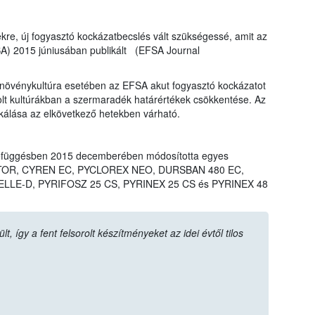
ekre, új fogyasztó kockázatbecslés vált szükségessé, amit az
SA) 2015 júniusában publikált (EFSA Journal
övénykultúra esetében az EFSA akut fogyasztó kockázatot
rolt kultúrákban a szermaradék határértékek csökkentése. Az
ikálása az elkövetkező hetekben várható.
efüggésben 2015 decemberében módosította egyes
LIGATOR, CYREN EC, PYCLOREX NEO, DURSBAN 480 EC,
LLE-D, PYRIFOSZ 25 CS, PYRINEX 25 CS és PYRINEX 48
 így a fent felsorolt készítményeket az idei évtől tilos