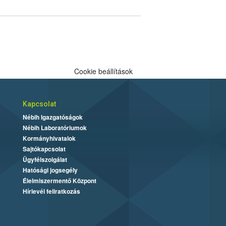
Cookie beállítások
Kapcsolat
Nébih Igazgatóságok
Nébih Laboratóriumok
Kormányhivatalok
Sajtókapcsolat
Ügyfélszolgálat
Hatósági jogsegély
Élelmiszermentő Központ
Hírlevél feliratkozás