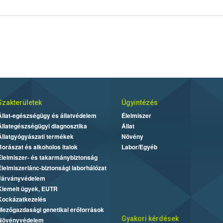
Szakterületek
Ügyintézés
Állat-egészségügy és állatvédelem
Élelmiszer
Állategészségügyi diagnosztika
Állat
Állatgyógyászati termékek
Növény
Borászat és alkoholos italok
Labor/Egyéb
Élelmiszer- és takarmánybiztonság
Élelmiszerlánc-biztonsági laborhálózat
Járványvédelem
Kiemelt ügyek, EUTR
Kockázatkezelés
Mezőgazdasági genetikai erőforrások
Gyakori kérdések
Növényvédelem