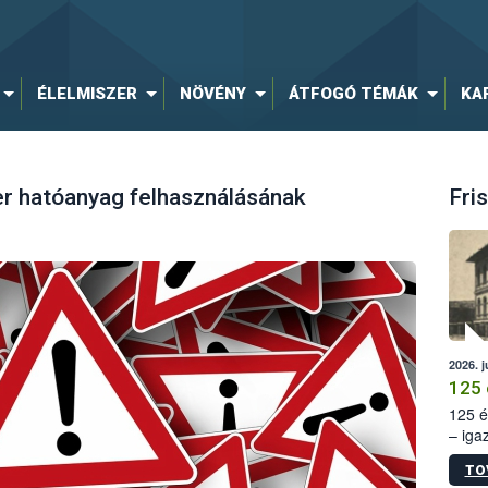
ÉLELMISZER
NÖVÉNY
ÁTFOGÓ TÉMÁK
KA
er hatóanyag felhasználásának
Fris
2026. j
125 
125 é
– iga
állam
TO
15. sz