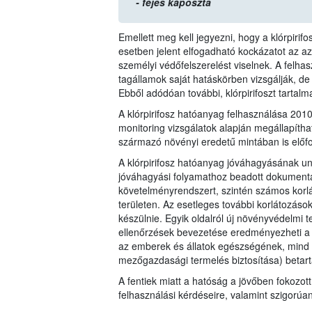
- fejes káposzta
Emellett meg kell jegyezni, hogy a klórpiri
esetben jelent elfogadható kockázatot az 
személyi védőfelszerelést viselnek. A felha
tagállamok saját hatáskörben vizsgálják, de
Ebből adódóan további, klórpirifoszt tartal
A klórpirifosz hatóanyag felhasználása 20
monitoring vizsgálatok alapján megállapítha
származó növényi eredetű mintában is előfo
A klórpirifosz hatóanyag jóváhagyásának un
jóváhagyási folyamathoz beadott dokumentác
követelményrendszert, szintén számos korl
területen. Az esetleges további korlátozáso
készülnie. Egyik oldalról új növényvédelmi t
ellenőrzések bevezetése eredményezheti a 1
az emberek és állatok egészségének, mind 
mezőgazdasági termelés biztosítása) betart
A fentiek miatt a hatóság a jövőben fokozott
felhasználási kérdéseire, valamint szigorúa