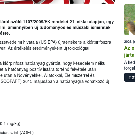
épüle
ról szóló 1107/2009/EK rendelet 21. cikke alapján, egy
gálni, amennyiben új tudományos és műszaki ismeretek
ésre.
etvédelmi hivatala (US EPA) újraértékelte a klórpirifoszra
2026. j
Az e
eit. Az értékelés eredményeként új toxikológiai
járta
A kedv
a klórpirifosz hatóanyag gyártóit, hogy késedelem nélkül
forga
t a hatóanyag pozitív listára történő felvétele után
Korm.
se után a Növényekkel, Állatokkal, Élelmiszerrel és
TO
sérül
g (SCOPAFF) 2015 májusában a hatóanyagra vonatkozó új
felme
veszé
Ezen 
vonni
jártas
0,1 mg/kg)
íciós szint (AOEL)