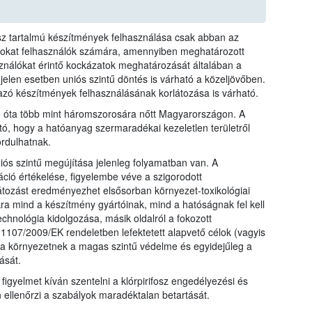
fosz tartalmú készítmények felhasználása csak abban az
azokat felhasználók számára, amennyiben meghatározott
sználókat érintő kockázatok meghatározását általában a
 jelen esetben uniós szintű döntés is várható a közeljövőben.
mazó készítmények felhasználásának korlátozása is várható.
10 óta több mint háromszorosára nőtt Magyarországon. A
tó, hogy a hatóanyag szermaradékai kezeletlen területről
rdulhatnak.
iós szintű megújítása jelenleg folyamatban van. A
ió értékelése, figyelembe véve a szigorodott
átozást eredményezhet elsősorban környezet-toxikológiai
kra mind a készítmény gyártóinak, mind a hatóságnak fel kell
echnológia kidolgozása, másik oldalról a fokozott
107/2009/EK rendeletben lefektetett alapvető célok (vagyis
a környezetnek a magas szintű védelme és egyidejűleg a
ását.
 figyelmet kíván szentelni a klórpirifosz engedélyezési és
n ellenőrzi a szabályok maradéktalan betartását.