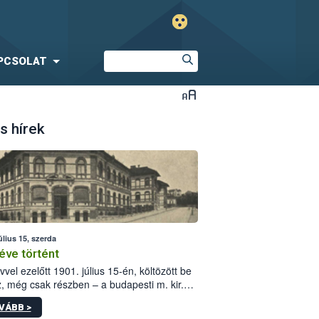
PCSOLAT
s hírek
úlius 15, szerda
éve történt
vvel ezelőtt 1901. július 15-én, költözött be
z, még csak részben – a budapesti m. kir.
i vetőmagvizsgáló állomás a Kis Rókus utca
VÁBB >
ám alatti, Czigler Győző által tervezett új