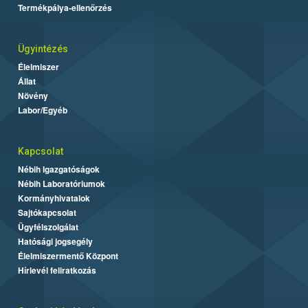
Termékpálya-ellenőrzés
Ügyintézés
Élelmiszer
Állat
Növény
Labor/Egyéb
Kapcsolat
Nébih Igazgatóságok
Nébih Laboratóriumok
Kormányhivatalok
Sajtókapcsolat
Ügyfélszolgálat
Hatósági jogsegély
Élelmiszermentő Központ
Hírlevél feliratkozás