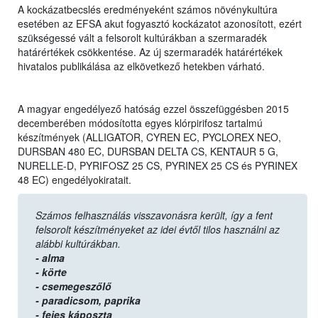
A kockázatbecslés eredményeként számos növénykultúra
esetében az EFSA akut fogyasztó kockázatot azonosított, ezért
szükségessé vált a felsorolt kultúrákban a szermaradék
határértékek csökkentése. Az új szermaradék határértékek
hivatalos publikálása az elkövetkező hetekben várható.
A magyar engedélyező hatóság ezzel összefüggésben 2015
decemberében módosította egyes klórpirifosz tartalmú
készítmények (ALLIGATOR, CYREN EC, PYCLOREX NEO,
DURSBAN 480 EC, DURSBAN DELTA CS, KENTAUR 5 G,
NURELLE-D, PYRIFOSZ 25 CS, PYRINEX 25 CS és PYRINEX
48 EC) engedélyokiratait.
Számos felhasználás visszavonásra került, így a fent
felsorolt készítményeket az idei évtől tilos használni az
alábbi kultúrákban.
- alma
- körte
- csemegeszőlő
- paradicsom,
paprika
- fejes káposzta