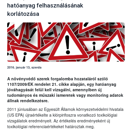
hatóanyag felhasználásának
korlátozása
2016. január 13, szerda
A növényvédő szerek forgalomba hozataláról szóló
1107/2009/EK rendelet 21. cikke alapján, egy hatóanyag
jóváhagyását felül kell vizsgálni, amennyiben új
tudományos és műszaki ismeretek vagy monitoring adatok
állnak rendelkezésre.
2011 júniusában az Egyesült Államok környezetvédelmi hivatala
(US EPA) újraértékelte a klórpirifoszra vonatkozó toxikológiai
vizsgálatok eredményeit. Az értékelés eredményeként új
toxikológiai referenciaértékeket határoztak meg.