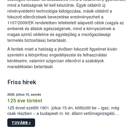
mind a hatóságnak fel kell készülnie. Egyik oldalról új
növényvédelmi technológia kidolgozása, másik oldalról a
fokozott ellenőrzések bevezetése eredményezheti a
1107/2009/EK rendeletben lefektetett alapvető célok (vagyis az
emberek és állatok egészségének, mind a környezetnek a
magas szintű védelme és egyidejűleg a mezőgazdasági
termelés biztosítása) betartását.
A fentiek miatt a hatóság a jövőben fokozott figyelmet kíván
szentelni a klórpirifosz engedélyezési és felhasználási
kérdéseire, valamint szigorúan ellenőrzi a szabályok
maradéktalan betartását.
Friss hírek
2026. július 15, szerda
125 éve történt
125 évvel ezelőtt 1901. július 15-én, költözött be – igaz, még
csak részben – a budapesti m. kir. állami vetőmagvizsgáló
állomás a Kis Rókus utca 15. szám alatti, Czigler Győző által
TOVÁBB >
tervezett új épületébe.