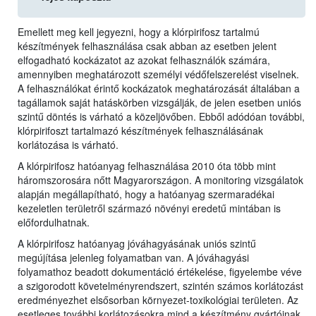
Emellett meg kell jegyezni, hogy a klórpirifosz tartalmú
készítmények felhasználása csak abban az esetben jelent
elfogadható kockázatot az azokat felhasználók számára,
amennyiben meghatározott személyi védőfelszerelést viselnek.
A felhasználókat érintő kockázatok meghatározását általában a
tagállamok saját hatáskörben vizsgálják, de jelen esetben uniós
szintű döntés is várható a közeljövőben. Ebből adódóan további,
klórpirifoszt tartalmazó készítmények felhasználásának
korlátozása is várható.
A klórpirifosz hatóanyag felhasználása 2010 óta több mint
háromszorosára nőtt Magyarországon. A monitoring vizsgálatok
alapján megállapítható, hogy a hatóanyag szermaradékai
kezeletlen területről származó növényi eredetű mintában is
előfordulhatnak.
A klórpirifosz hatóanyag jóváhagyásának uniós szintű
megújítása jelenleg folyamatban van. A jóváhagyási
folyamathoz beadott dokumentáció értékelése, figyelembe véve
a szigorodott követelményrendszert, szintén számos korlátozást
eredményezhet elsősorban környezet-toxikológiai területen. Az
esetleges további korlátozásokra mind a készítmény gyártóinak,