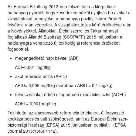
Az Európai Bizottság 2012-ben felszólította a klórpirifosz
hatóanyag gyártóit, hogy késedelem nélkül nyújtsák be azokat a
vizsgálatokat, amelyeket a hatóanyag pozitív listára történő
felvétele után végeztek. A vizsgálatok teljes körű értékelése után
a Növényekkel, Állatokkal, Élelmiszerrel és Takarmánnyal
foglalkozó Állandó Bizottság (SCOPAFF) 2015 májusában a
hatóanyagra vonatkozó új toxikológiai referencia értékeket
fogadott el.
megengedhető napi bevitel (ADI)
ADI=0,001 mg/ttkg
akut referecia dózis (ARfD)
ARfD= 0,005 mg/ttkg (korábban ARfD = 0,1 mg/kg)
felhasználókat érintő elfogadható expozíciós szint (AOEL)
AOEL= 0,001 mg/ttkg
Tekintettel az alacsonyabb referencia értékekre, új fogyasztó
kockázatbecslés vált szükségessé, amit az Európai Élelmiszer-
biztonsági Hatóság (EFSA) 2015 júniusában publikált (EFSA
Journal 2015;13(6):4142).