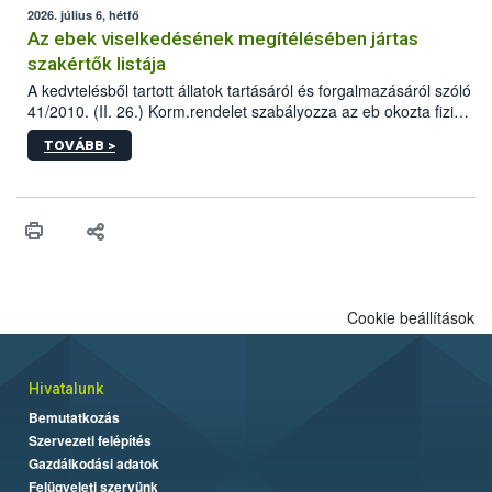
2026. július 6, hétfő
Az ebek viselkedésének megítélésében jártas
szakértők listája
A kedvtelésből tartott állatok tartásáról és forgalmazásáról szóló
41/2010. (II. 26.) Korm.rendelet szabályozza az eb okozta fizikai
sérülés, illetve ennek veszélye keletkezésekor felmerülő
TOVÁBB >
hatósági feladatokat, valamint a veszélyes eb tartását és annak
engedélyezését. Ezen eljárások során szükség esetén be kell
vonni az ebek viselkedésének megítélésében jártas szakértőt.
Cookie beállítások
Hivatalunk
Bemutatkozás
Szervezeti felépítés
Gazdálkodási adatok
Felügyeleti szervünk