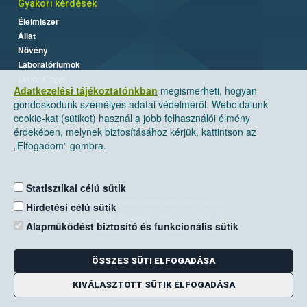
Gyakori kérdések
Élelmiszer
Állat
Növény
Laboratóriumok
Labor/Egyéb
Adatkezelési tájékoztatónkban
megismerheti, hogyan
gondoskodunk személyes adatai védelméről. Weboldalunk
cookie-kat (sütiket) használ a jobb felhasználói élmény
érdekében, melynek biztosításához kérjük, kattintson az
„Elfogadom” gombra.
Statisztikai célú sütik
Nemzeti Élelmiszerlánc-biztonsági Hivatal
Hirdetési célú sütik
Cím: 1024 Budapest, Keleti Károly utca. 24.
Alapműködést biztosító és funkcionális sütik
Levelezési cím: 1525 Budapest. Pf. 30.
ÖSSZES SÜTI ELFOGADÁSA
E-mail:
ugyfelszolgalat@nebih.gov.hu
Zöld szám: 06-80/263-244
KIVÁLASZTOTT SÜTIK ELFOGADÁSA
Telefon: 06-1/ 336-9000