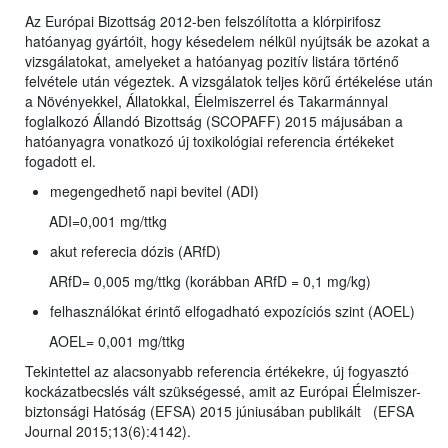
Az Európai Bizottság 2012-ben felszólította a klórpirifosz
hatóanyag gyártóit, hogy késedelem nélkül nyújtsák be azokat a
vizsgálatokat, amelyeket a hatóanyag pozitív listára történő
felvétele után végeztek. A vizsgálatok teljes körű értékelése után
a Növényekkel, Állatokkal, Élelmiszerrel és Takarmánnyal
foglalkozó Állandó Bizottság (SCOPAFF) 2015 májusában a
hatóanyagra vonatkozó új toxikológiai referencia értékeket
fogadott el.
megengedhető napi bevitel (ADI)
ADI=0,001 mg/ttkg
akut referecia dózis (ARfD)
ARfD= 0,005 mg/ttkg (korábban ARfD = 0,1 mg/kg)
felhasználókat érintő elfogadható expozíciós szint (AOEL)
AOEL= 0,001 mg/ttkg
Tekintettel az alacsonyabb referencia értékekre, új fogyasztó
kockázatbecslés vált szükségessé, amit az Európai Élelmiszer-
biztonsági Hatóság (EFSA) 2015 júniusában publikált (EFSA
Journal 2015;13(6):4142).