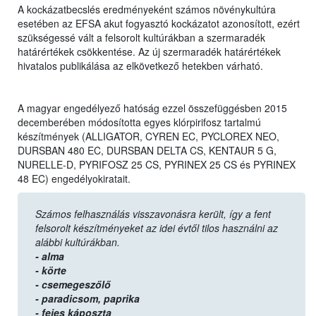
A kockázatbecslés eredményeként számos növénykultúra
esetében az EFSA akut fogyasztó kockázatot azonosított, ezért
szükségessé vált a felsorolt kultúrákban a szermaradék
határértékek csökkentése. Az új szermaradék határértékek
hivatalos publikálása az elkövetkező hetekben várható.
A magyar engedélyező hatóság ezzel összefüggésben 2015
decemberében módosította egyes klórpirifosz tartalmú
készítmények (ALLIGATOR, CYREN EC, PYCLOREX NEO,
DURSBAN 480 EC, DURSBAN DELTA CS, KENTAUR 5 G,
NURELLE-D, PYRIFOSZ 25 CS, PYRINEX 25 CS és PYRINEX
48 EC) engedélyokiratait.
Számos felhasználás visszavonásra került, így a fent
felsorolt készítményeket az idei évtől tilos használni az
alábbi kultúrákban.
- alma
- körte
- csemegeszőlő
- paradicsom,
paprika
- fejes káposzta