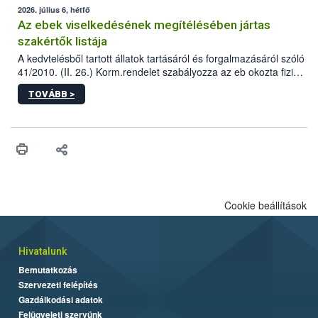
2026. július 6, hétfő
Az ebek viselkedésének megítélésében jártas
szakértők listája
A kedvtelésből tartott állatok tartásáról és forgalmazásáról szóló
41/2010. (II. 26.) Korm.rendelet szabályozza az eb okozta fizikai
sérülés, illetve ennek veszélye keletkezésekor felmerülő
TOVÁBB >
hatósági feladatokat, valamint a veszélyes eb tartását és annak
engedélyezését. Ezen eljárások során szükség esetén be kell
vonni az ebek viselkedésének megítélésében jártas szakértőt.
Cookie beállítások
Hivatalunk
Bemutatkozás
Szervezeti felépítés
Gazdálkodási adatok
Felügyeleti szervünk