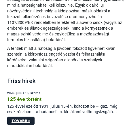
mind a hatóságnak fel kell készülnie. Egyik oldalról új
növényvédelmi technológia kidolgozása, másik oldalról a
fokozott ellenőrzések bevezetése eredményezheti a
1107/2009/EK rendeletben lefektetett alapvető célok (vagyis az
emberek és állatok egészségének, mind a környezetnek a
magas szintű védelme és egyidejűleg a mezőgazdasági
termelés biztosítása) betartását.
A fentiek miatt a hatóság a jövőben fokozott figyelmet kíván
szentelni a klórpirifosz engedélyezési és felhasználási
kérdéseire, valamint szigorúan ellenőrzi a szabályok
maradéktalan betartását.
Friss hírek
2026. július 15, szerda
125 éve történt
125 évvel ezelőtt 1901. július 15-én, költözött be – igaz, még
csak részben – a budapesti m. kir. állami vetőmagvizsgáló
állomás a Kis Rókus utca 15. szám alatti, Czigler Győző által
TOVÁBB >
tervezett új épületébe.