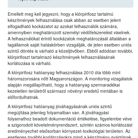
Emellett meg kell jegyezni, hogy a klórpirifosz tartalmú
készítmények felhasználása csak abban az esetben jelent
elfogadható kockázatot az azokat felhasználók számára,
amennyiben meghatározott személyi védőfelszerelést viselnek.
A felhasználókat érintő kockázatok meghatározását általában a
tagállamok saját hatáskörben vizsgálják, de jelen esetben uniós
szintű döntés is várható a közeljövőben. Ebből adódóan további,
klórpirifoszt tartalmazó készítmények felhasználásának
korlátozása is várható.
A klórpirifosz hatóanyag felhasználása 2010 óta több mint
háromszorosára nőtt Magyarországon. A monitoring vizsgálatok
alapján megállapítható, hogy a hatóanyag szermaradékai
kezeletlen területről származó növényi eredetű mintában is
előfordulhatnak.
A klórpirifosz hatóanyag jóváhagyásának uniós szintű
megújítása jelenleg folyamatban van. A jóváhagyási
folyamathoz beadott dokumentáció értékelése, figyelembe véve
a szigorodott követelményrendszert, szintén számos korlátozást
eredményezhet elsősorban környezet-toxikológiai területen. Az
esetleges további korlátozásokra mind a készítmény gyártóinak,