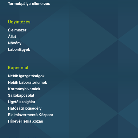
Termékpálya-ellenőrzés
Ügyintézés
Élelmiszer
Állat
Növény
Labor/Egyéb
Kapcsolat
Nébih Igazgatóságok
Nébih Laboratóriumok
Kormányhivatalok
Sajtókapcsolat
Ügyfélszolgálat
Hatósági jogsegély
Élelmiszermentő Központ
Hírlevél feliratkozás