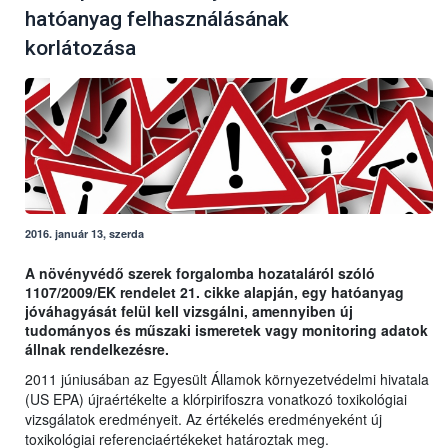
hatóanyag felhasználásának
korlátozása
2016. január 13, szerda
A növényvédő szerek forgalomba hozataláról szóló
1107/2009/EK rendelet 21. cikke alapján, egy hatóanyag
jóváhagyását felül kell vizsgálni, amennyiben új
tudományos és műszaki ismeretek vagy monitoring adatok
állnak rendelkezésre.
2011 júniusában az Egyesült Államok környezetvédelmi hivatala
(US EPA) újraértékelte a klórpirifoszra vonatkozó toxikológiai
vizsgálatok eredményeit. Az értékelés eredményeként új
toxikológiai referenciaértékeket határoztak meg.