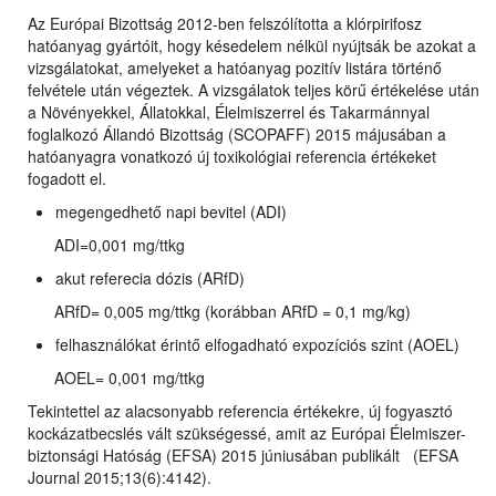
Az Európai Bizottság 2012-ben felszólította a klórpirifosz
hatóanyag gyártóit, hogy késedelem nélkül nyújtsák be azokat a
vizsgálatokat, amelyeket a hatóanyag pozitív listára történő
felvétele után végeztek. A vizsgálatok teljes körű értékelése után
a Növényekkel, Állatokkal, Élelmiszerrel és Takarmánnyal
foglalkozó Állandó Bizottság (SCOPAFF) 2015 májusában a
hatóanyagra vonatkozó új toxikológiai referencia értékeket
fogadott el.
megengedhető napi bevitel (ADI)
ADI=0,001 mg/ttkg
akut referecia dózis (ARfD)
ARfD= 0,005 mg/ttkg (korábban ARfD = 0,1 mg/kg)
felhasználókat érintő elfogadható expozíciós szint (AOEL)
AOEL= 0,001 mg/ttkg
Tekintettel az alacsonyabb referencia értékekre, új fogyasztó
kockázatbecslés vált szükségessé, amit az Európai Élelmiszer-
biztonsági Hatóság (EFSA) 2015 júniusában publikált (EFSA
Journal 2015;13(6):4142).