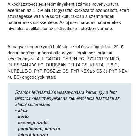
A kockázatbecslés eredményeként számos növénykultúra
esetében az EFSA akut fogyasztó kockázatot azonosított, ezért
szükségessé vált a felsorolt kultúrákban a szermaradék
határértékek csökkentése. Az új szermaradék határértékek
hivatalos publikálása az elkövetkező hetekben várható.
A magyar engedélyező hatóság ezzel összefüggésben 2015
decemberében módosította egyes klórpirifosz tartalmú
készítmények (ALLIGATOR, CYREN EC, PYCLOREX NEO,
DURSBAN 480 EC, DURSBAN DELTA CS, KENTAUR 5 G,
NURELLE-D, PYRIFOSZ 25 CS, PYRINEX 25 CS és PYRINEX
48 EC) engedélyokiratait.
Számos felhasználás visszavonásra került, így a fent
felsorolt készítményeket az idei évtől tilos használni az
alábbi kultúrákban.
- alma
- körte
- csemegeszőlő
- paradicsom,
paprika
- fejes káposzta