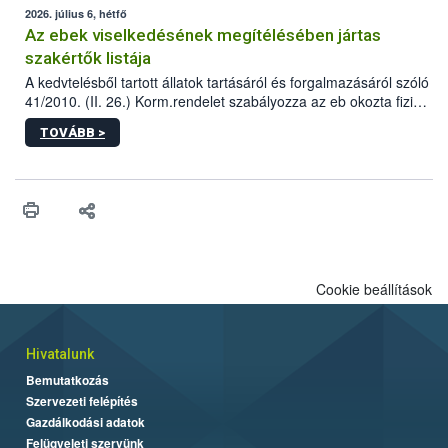
2026. július 6, hétfő
Az ebek viselkedésének megítélésében jártas
szakértők listája
A kedvtelésből tartott állatok tartásáról és forgalmazásáról szóló
41/2010. (II. 26.) Korm.rendelet szabályozza az eb okozta fizikai
sérülés, illetve ennek veszélye keletkezésekor felmerülő
TOVÁBB >
hatósági feladatokat, valamint a veszélyes eb tartását és annak
engedélyezését. Ezen eljárások során szükség esetén be kell
vonni az ebek viselkedésének megítélésében jártas szakértőt.
Cookie beállítások
Hivatalunk
Bemutatkozás
Szervezeti felépítés
Gazdálkodási adatok
Felügyeleti szervünk