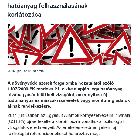
hatóanyag felhasználásának
korlátozása
2016. január 13, szerda
A növényvédő szerek forgalomba hozataláról szóló
1107/2009/EK rendelet 21. cikke alapján, egy hatóanyag
jóváhagyását felül kell vizsgálni, amennyiben új
tudományos és műszaki ismeretek vagy monitoring adatok
állnak rendelkezésre.
2011 júniusában az Egyesült Államok környezetvédelmi hivatala
(US EPA) újraértékelte a klórpirifoszra vonatkozó toxikológiai
vizsgálatok eredményeit. Az értékelés eredményeként új
toxikológiai referenciaértékeket határoztak meg.