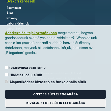
Gyakori kérdések
Élelmiszer
Állat
Növény
Laboratóriumok
Labor/Egyéb
Adatkezelési tájékoztatónkban
megismerheti, hogyan
gondoskodunk személyes adatai védelméről. Weboldalunk
cookie-kat (sütiket) használ a jobb felhasználói élmény
érdekében, melynek biztosításához kérjük, kattintson az
„Elfogadom” gombra.
Statisztikai célú sütik
Nemzeti Élelmiszerlánc-biztonsági Hivatal
Hirdetési célú sütik
Cím: 1024 Budapest, Keleti Károly utca. 24.
Alapműködést biztosító és funkcionális sütik
Levelezési cím: 1525 Budapest. Pf. 30.
ÖSSZES SÜTI ELFOGADÁSA
E-mail:
ugyfelszolgalat@nebih.gov.hu
Zöld szám: 06-80/263-244
KIVÁLASZTOTT SÜTIK ELFOGADÁSA
Telefon: 06-1/ 336-9000