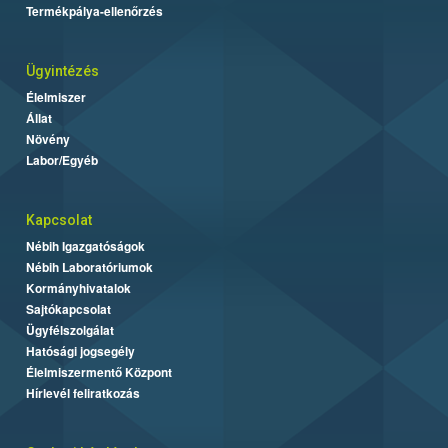
Termékpálya-ellenőrzés
Ügyintézés
Élelmiszer
Állat
Növény
Labor/Egyéb
Kapcsolat
Nébih Igazgatóságok
Nébih Laboratóriumok
Kormányhivatalok
Sajtókapcsolat
Ügyfélszolgálat
Hatósági jogsegély
Élelmiszermentő Központ
Hírlevél feliratkozás