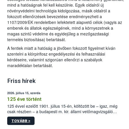
mind a hatóságnak fel kell készülnie. Egyik oldalról új
növényvédelmi technológia kidolgozása, másik oldalról a
fokozott ellenőrzések bevezetése eredményezheti a
1107/2009/EK rendeletben lefektetett alapvető célok (vagyis az
emberek és állatok egészségének, mind a környezetnek a
magas szintű védelme és egyidejűleg a mezőgazdasági
termelés biztosítása) betartását.
A fentiek miatt a hatóság a jövőben fokozott figyelmet kíván
szentelni a klórpirifosz engedélyezési és felhasználási
kérdéseire, valamint szigorúan ellenőrzi a szabályok
maradéktalan betartását.
Friss hírek
2026. július 15, szerda
125 éve történt
125 évvel ezelőtt 1901. július 15-én, költözött be – igaz, még
csak részben – a budapesti m. kir. állami vetőmagvizsgáló
állomás a Kis Rókus utca 15. szám alatti, Czigler Győző által
TOVÁBB >
tervezett új épületébe.