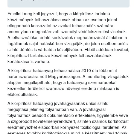
Emellett meg kell jegyezni, hogy a klórpirifosz tartalmú
készítmények felhasználása csak abban az esetben jelent
elfogadható kockázatot az azokat felhasználók számára,
amennyiben meghatározott személyi védőfelszerelést viselnek.
A felhasználókat érintő kockázatok meghatározását általában a
tagállamok saját hatáskörben vizsgálják, de jelen esetben uniós
szintű döntés is várható a közeljövőben. Ebből adódóan további,
klórpirifoszt tartalmazó készítmények felhasználásának
korlátozása is várható.
A klórpirifosz hatóanyag felhasználása 2010 óta több mint
háromszorosára nőtt Magyarországon. A monitoring vizsgálatok
alapján megállapítható, hogy a hatóanyag szermaradékai
kezeletlen területről származó növényi eredetű mintában is
előfordulhatnak.
A klórpirifosz hatóanyag jóváhagyásának uniós szintű
megújítása jelenleg folyamatban van. A jóváhagyási
folyamathoz beadott dokumentáció értékelése, figyelembe véve
a szigorodott követelményrendszert, szintén számos korlátozást
eredményezhet elsősorban környezet-toxikológiai területen. Az
esetleges további korlátozásokra mind a készítmény gyártóinak,