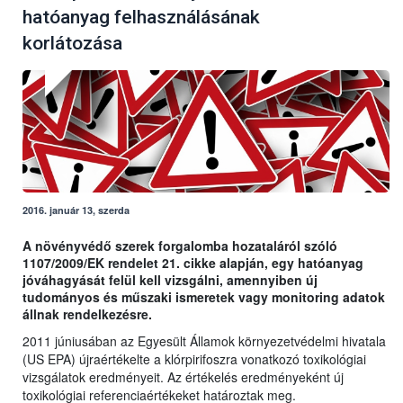
hatóanyag felhasználásának
korlátozása
2016. január 13, szerda
A növényvédő szerek forgalomba hozataláról szóló
1107/2009/EK rendelet 21. cikke alapján, egy hatóanyag
jóváhagyását felül kell vizsgálni, amennyiben új
tudományos és műszaki ismeretek vagy monitoring adatok
állnak rendelkezésre.
2011 júniusában az Egyesült Államok környezetvédelmi hivatala
(US EPA) újraértékelte a klórpirifoszra vonatkozó toxikológiai
vizsgálatok eredményeit. Az értékelés eredményeként új
toxikológiai referenciaértékeket határoztak meg.