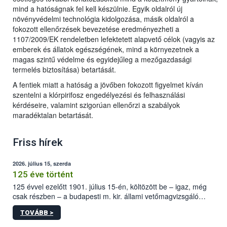
mind a hatóságnak fel kell készülnie. Egyik oldalról új
növényvédelmi technológia kidolgozása, másik oldalról a
fokozott ellenőrzések bevezetése eredményezheti a
1107/2009/EK rendeletben lefektetett alapvető célok (vagyis az
emberek és állatok egészségének, mind a környezetnek a
magas szintű védelme és egyidejűleg a mezőgazdasági
termelés biztosítása) betartását.
A fentiek miatt a hatóság a jövőben fokozott figyelmet kíván
szentelni a klórpirifosz engedélyezési és felhasználási
kérdéseire, valamint szigorúan ellenőrzi a szabályok
maradéktalan betartását.
Friss hírek
2026. július 15, szerda
125 éve történt
125 évvel ezelőtt 1901. július 15-én, költözött be – igaz, még
csak részben – a budapesti m. kir. állami vetőmagvizsgáló
állomás a Kis Rókus utca 15. szám alatti, Czigler Győző által
TOVÁBB >
tervezett új épületébe.