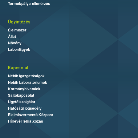
Termékpálya-ellenőrzés
Ügyintézés
Élelmiszer
Állat
Növény
Labor/Egyéb
Kapcsolat
Nébih Igazgatóságok
Nébih Laboratóriumok
Kormányhivatalok
Sajtókapcsolat
Ügyfélszolgálat
Hatósági jogsegély
Élelmiszermentő Központ
Hírlevél feliratkozás