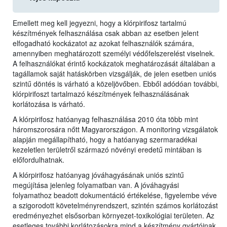
Emellett meg kell jegyezni, hogy a klórpirifosz tartalmú
készítmények felhasználása csak abban az esetben jelent
elfogadható kockázatot az azokat felhasználók számára,
amennyiben meghatározott személyi védőfelszerelést viselnek.
A felhasználókat érintő kockázatok meghatározását általában a
tagállamok saját hatáskörben vizsgálják, de jelen esetben uniós
szintű döntés is várható a közeljövőben. Ebből adódóan további,
klórpirifoszt tartalmazó készítmények felhasználásának
korlátozása is várható.
A klórpirifosz hatóanyag felhasználása 2010 óta több mint
háromszorosára nőtt Magyarországon. A monitoring vizsgálatok
alapján megállapítható, hogy a hatóanyag szermaradékai
kezeletlen területről származó növényi eredetű mintában is
előfordulhatnak.
A klórpirifosz hatóanyag jóváhagyásának uniós szintű
megújítása jelenleg folyamatban van. A jóváhagyási
folyamathoz beadott dokumentáció értékelése, figyelembe véve
a szigorodott követelményrendszert, szintén számos korlátozást
eredményezhet elsősorban környezet-toxikológiai területen. Az
esetleges további korlátozásokra mind a készítmény gyártóinak,