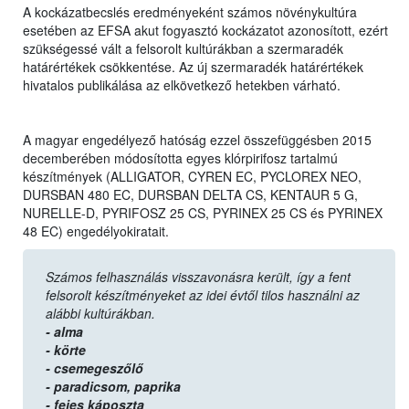
A kockázatbecslés eredményeként számos növénykultúra
esetében az EFSA akut fogyasztó kockázatot azonosított, ezért
szükségessé vált a felsorolt kultúrákban a szermaradék
határértékek csökkentése. Az új szermaradék határértékek
hivatalos publikálása az elkövetkező hetekben várható.
A magyar engedélyező hatóság ezzel összefüggésben 2015
decemberében módosította egyes klórpirifosz tartalmú
készítmények (ALLIGATOR, CYREN EC, PYCLOREX NEO,
DURSBAN 480 EC, DURSBAN DELTA CS, KENTAUR 5 G,
NURELLE-D, PYRIFOSZ 25 CS, PYRINEX 25 CS és PYRINEX
48 EC) engedélyokiratait.
Számos felhasználás visszavonásra került, így a fent
felsorolt készítményeket az idei évtől tilos használni az
alábbi kultúrákban.
- alma
- körte
- csemegeszőlő
- paradicsom,
paprika
- fejes káposzta