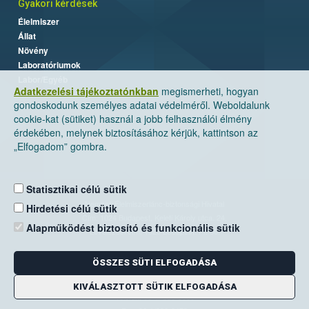
Gyakori kérdések
Élelmiszer
Állat
Növény
Laboratóriumok
Labor/Egyéb
Adatkezelési tájékoztatónkban
megismerheti, hogyan
gondoskodunk személyes adatai védelméről. Weboldalunk
cookie-kat (sütiket) használ a jobb felhasználói élmény
érdekében, melynek biztosításához kérjük, kattintson az
„Elfogadom” gombra.
Statisztikai célú sütik
Nemzeti Élelmiszerlánc-biztonsági Hivatal
Hirdetési célú sütik
Cím: 1024 Budapest, Keleti Károly utca. 24.
Alapműködést biztosító és funkcionális sütik
Levelezési cím: 1525 Budapest. Pf. 30.
ÖSSZES SÜTI ELFOGADÁSA
E-mail:
ugyfelszolgalat@nebih.gov.hu
Zöld szám: 06-80/263-244
KIVÁLASZTOTT SÜTIK ELFOGADÁSA
Telefon: 06-1/ 336-9000