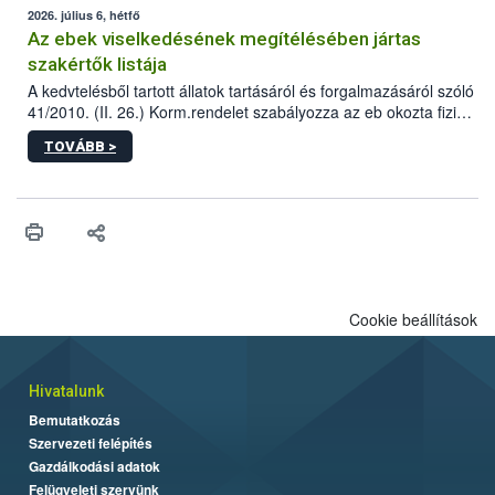
2026. július 6, hétfő
Az ebek viselkedésének megítélésében jártas
szakértők listája
A kedvtelésből tartott állatok tartásáról és forgalmazásáról szóló
41/2010. (II. 26.) Korm.rendelet szabályozza az eb okozta fizikai
sérülés, illetve ennek veszélye keletkezésekor felmerülő
TOVÁBB >
hatósági feladatokat, valamint a veszélyes eb tartását és annak
engedélyezését. Ezen eljárások során szükség esetén be kell
vonni az ebek viselkedésének megítélésében jártas szakértőt.
Cookie beállítások
Hivatalunk
Bemutatkozás
Szervezeti felépítés
Gazdálkodási adatok
Felügyeleti szervünk