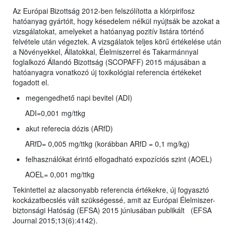
Az Európai Bizottság 2012-ben felszólította a klórpirifosz
hatóanyag gyártóit, hogy késedelem nélkül nyújtsák be azokat a
vizsgálatokat, amelyeket a hatóanyag pozitív listára történő
felvétele után végeztek. A vizsgálatok teljes körű értékelése után
a Növényekkel, Állatokkal, Élelmiszerrel és Takarmánnyal
foglalkozó Állandó Bizottság (SCOPAFF) 2015 májusában a
hatóanyagra vonatkozó új toxikológiai referencia értékeket
fogadott el.
megengedhető napi bevitel (ADI)
ADI=0,001 mg/ttkg
akut referecia dózis (ARfD)
ARfD= 0,005 mg/ttkg (korábban ARfD = 0,1 mg/kg)
felhasználókat érintő elfogadható expozíciós szint (AOEL)
AOEL= 0,001 mg/ttkg
Tekintettel az alacsonyabb referencia értékekre, új fogyasztó
kockázatbecslés vált szükségessé, amit az Európai Élelmiszer-
biztonsági Hatóság (EFSA) 2015 júniusában publikált (EFSA
Journal 2015;13(6):4142).