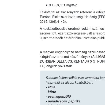
AOEL= 0,001 mg/ttkg
Tekintettel az alacsonyabb referencia érték
Európai Élelmiszer-biztonsági Hatóság (EF
2015;13(6):4142).
A kockázatbecslés eredményeként számos n
azonosított, ezért szükségessé vált a felso
új szermaradék határértékek hivatalos publ
A magyar engedélyező hatóság ezzel össz
klórpirifosz tartalmú készítmények (AL
DURSBAN DELTA CS, KENTAUR 5 G, NURE
EC) engedélyokiratait.
Számos felhasználás visszavonásra került,
használni az alábbi kultúrákban.
- alma
- körte
- csemegeszőlő
- paradicsom,
paprika