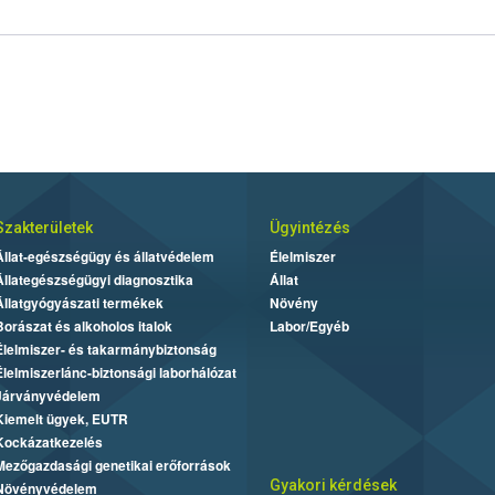
Szakterületek
Ügyintézés
Állat-egészségügy és állatvédelem
Élelmiszer
Állategészségügyi diagnosztika
Állat
Állatgyógyászati termékek
Növény
Borászat és alkoholos italok
Labor/Egyéb
Élelmiszer- és takarmánybiztonság
Élelmiszerlánc-biztonsági laborhálózat
Járványvédelem
Kiemelt ügyek, EUTR
Kockázatkezelés
Mezőgazdasági genetikai erőforrások
Gyakori kérdések
Növényvédelem