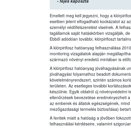
- fejes káposzta
Emellett meg kell jegyezni, hogy a klórpiri
esetben jelent elfogadható kockázatot az 
személyi védőfelszerelést viselnek. A felha
tagállamok saját hatáskörben vizsgálják, de
Ebből adódóan további, klórpirifoszt tartal
A klórpirifosz hatóanyag felhasználása 20
monitoring vizsgálatok alapján megállapítha
származó növényi eredetű mintában is előfo
A klórpirifosz hatóanyag jóváhagyásának un
jóváhagyási folyamathoz beadott dokumentác
követelményrendszert, szintén számos korl
területen. Az esetleges további korlátozáso
készülnie. Egyik oldalról új növényvédelmi t
ellenőrzések bevezetése eredményezheti a 1
az emberek és állatok egészségének, mind 
mezőgazdasági termelés biztosítása) betart
A fentiek miatt a hatóság a jövőben fokozott
felhasználási kérdéseire, valamint szigorúa