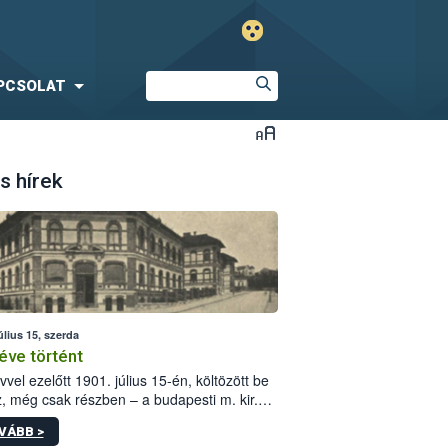
PCSOLAT
s hírek
úlius 15, szerda
éve történt
vvel ezelőtt 1901. július 15-én, költözött be
z, még csak részben – a budapesti m. kir.
i vetőmagvizsgáló állomás a Kis Rókus utca
VÁBB >
ám alatti, Czigler Győző által tervezett új