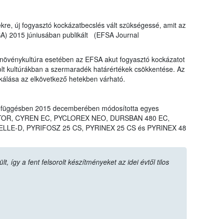
ekre, új fogyasztó kockázatbecslés vált szükségessé, amit az
SA) 2015 júniusában publikált (EFSA Journal
övénykultúra esetében az EFSA akut fogyasztó kockázatot
rolt kultúrákban a szermaradék határértékek csökkentése. Az
ikálása az elkövetkező hetekben várható.
efüggésben 2015 decemberében módosította egyes
LIGATOR, CYREN EC, PYCLOREX NEO, DURSBAN 480 EC,
LLE-D, PYRIFOSZ 25 CS, PYRINEX 25 CS és PYRINEX 48
 így a fent felsorolt készítményeket az idei évtől tilos