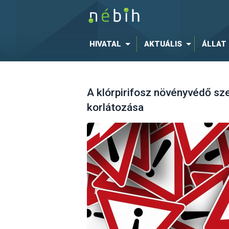
HIVATAL
AKTUÁLIS
ÁLLAT
A klórpirifosz növényvédő sz
korlátozása