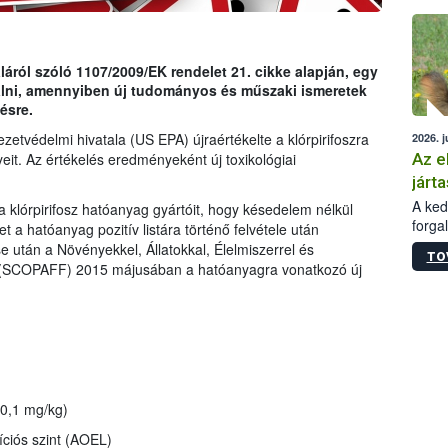
épüle
ról szóló 1107/2009/EK rendelet 21. cikke alapján, egy
gálni, amennyiben új tudományos és műszaki ismeretek
ésre.
etvédelmi hivatala (US EPA) újraértékelte a klórpirifoszra
2026. j
Az e
eit. Az értékelés eredményeként új toxikológiai
járta
A kedv
a klórpirifosz hatóanyag gyártóit, hogy késedelem nélkül
forga
t a hatóanyag pozitív listára történő felvétele után
Korm.
se után a Növényekkel, Állatokkal, Élelmiszerrel és
TO
sérül
g (SCOPAFF) 2015 májusában a hatóanyagra vonatkozó új
felme
veszé
Ezen 
vonni
jártas
0,1 mg/kg)
íciós szint (AOEL)