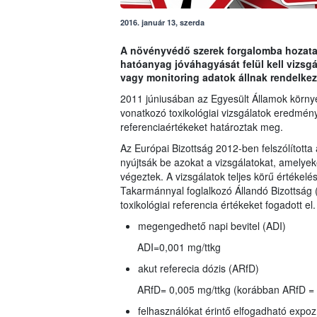
2016. január 13, szerda
A növényvédő szerek forgalomba hozatalá
hatóanyag jóváhagyását felül kell vizs
vagy monitoring adatok állnak rendelkez
2011 júniusában az Egyesült Államok környez
vonatkozó toxikológiai vizsgálatok eredmény
referenciaértékeket határoztak meg.
Az Európai Bizottság 2012-ben felszólította 
nyújtsák be azokat a vizsgálatokat, amelyeke
végeztek. A vizsgálatok teljes körű értékelé
Takarmánnyal foglalkozó Állandó Bizottsá
toxikológiai referencia értékeket fogadott el.
megengedhető napi bevitel (ADI)
ADI=0,001 mg/ttkg
akut referecia dózis (ARfD)
ARfD= 0,005 mg/ttkg (korábban ARfD = 
felhasználókat érintő elfogadható expoz