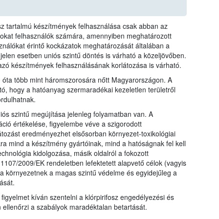
fosz tartalmú készítmények felhasználása csak abban az
azokat felhasználók számára, amennyiben meghatározott
sználókat érintő kockázatok meghatározását általában a
 jelen esetben uniós szintű döntés is várható a közeljövőben.
mazó készítmények felhasználásának korlátozása is várható.
10 óta több mint háromszorosára nőtt Magyarországon. A
tó, hogy a hatóanyag szermaradékai kezeletlen területről
rdulhatnak.
iós szintű megújítása jelenleg folyamatban van. A
ió értékelése, figyelembe véve a szigorodott
átozást eredményezhet elsősorban környezet-toxikológiai
kra mind a készítmény gyártóinak, mind a hatóságnak fel kell
echnológia kidolgozása, másik oldalról a fokozott
107/2009/EK rendeletben lefektetett alapvető célok (vagyis
a környezetnek a magas szintű védelme és egyidejűleg a
ását.
 figyelmet kíván szentelni a klórpirifosz engedélyezési és
n ellenőrzi a szabályok maradéktalan betartását.