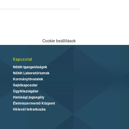
Cookie beállítások
Kapcsolat
Nébih Igazgatóságok
Nébih Laboratóriumok
Kormányhivatalok
Sajtókapcsolat
Ügyfélszolgálat
Hatósági jogsegély
Élelmiszermentő Központ
Hírlevél feliratkozás