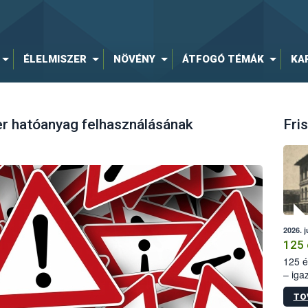
ÉLELMISZER
NÖVÉNY
ÁTFOGÓ TÉMÁK
KA
er hatóanyag felhasználásának
Fris
2026. j
125 
125 é
– iga
állam
TO
15. sz