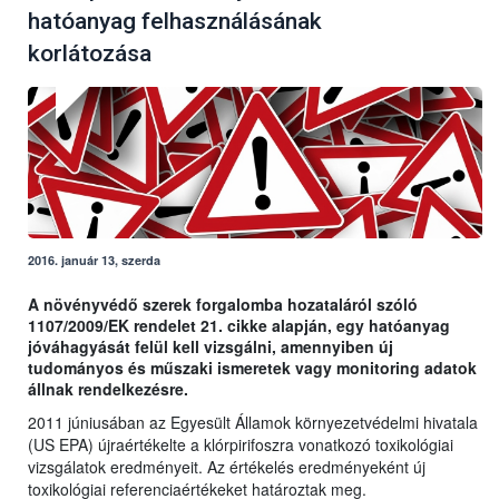
hatóanyag felhasználásának
korlátozása
2016. január 13, szerda
A növényvédő szerek forgalomba hozataláról szóló
1107/2009/EK rendelet 21. cikke alapján, egy hatóanyag
jóváhagyását felül kell vizsgálni, amennyiben új
tudományos és műszaki ismeretek vagy monitoring adatok
állnak rendelkezésre.
2011 júniusában az Egyesült Államok környezetvédelmi hivatala
(US EPA) újraértékelte a klórpirifoszra vonatkozó toxikológiai
vizsgálatok eredményeit. Az értékelés eredményeként új
toxikológiai referenciaértékeket határoztak meg.