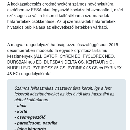
A kockázatbecslés eredményeként számos növénykultúra
esetében az EFSA akut fogyasztó kockázatot azonosított, ezért
szükségessé vált a felsorolt kultúrákban a szermaradék
határértékek csökkentése. Az új szermaradék határértékek
hivatalos publikálása az elkövetkező hetekben várható.
A magyar engedélyező hatóság ezzel összefüggésben 2015
decemberében módosította egyes klórpirifosz tartalmú
készítmények (ALLIGATOR, CYREN EC, PYCLOREX NEO,
DURSBAN 480 EC, DURSBAN DELTA CS, KENTAUR 5 G,
NURELLE-D, PYRIFOSZ 25 CS, PYRINEX 25 CS és PYRINEX
48 EC) engedélyokiratait.
Számos felhasználás visszavonásra került, így a fent
felsorolt készítményeket az idei évtől tilos használni az
alábbi kultúrákban.
- alma
- körte
- csemegeszőlő
- paradicsom,
paprika
- fejes káposzta