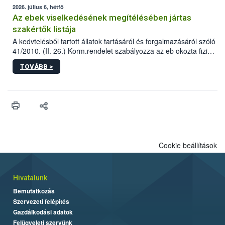
2026. július 6, hétfő
Az ebek viselkedésének megítélésében jártas
szakértők listája
A kedvtelésből tartott állatok tartásáról és forgalmazásáról szóló
41/2010. (II. 26.) Korm.rendelet szabályozza az eb okozta fizikai
sérülés, illetve ennek veszélye keletkezésekor felmerülő
TOVÁBB >
hatósági feladatokat, valamint a veszélyes eb tartását és annak
engedélyezését. Ezen eljárások során szükség esetén be kell
vonni az ebek viselkedésének megítélésében jártas szakértőt.
Cookie beállítások
Hivatalunk
Bemutatkozás
Szervezeti felépítés
Gazdálkodási adatok
Felügyeleti szervünk