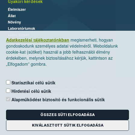
Gyakori kérdések
Élelmiszer
Állat
Növény
Laboratóriumok
Labor/Egyéb
Adatkezelési tájékoztatónkban
megismerheti, hogyan
gondoskodunk személyes adatai védelméről. Weboldalunk
cookie-kat (sütiket) használ a jobb felhasználói élmény
érdekében, melynek biztosításához kérjük, kattintson az
„Elfogadom” gombra.
Statisztikai célú sütik
Nemzeti Élelmiszerlánc-biztonsági Hivatal
Hirdetési célú sütik
Cím: 1024 Budapest, Keleti Károly utca. 24.
Alapműködést biztosító és funkcionális sütik
Levelezési cím: 1525 Budapest. Pf. 30.
ÖSSZES SÜTI ELFOGADÁSA
E-mail:
ugyfelszolgalat@nebih.gov.hu
Zöld szám: 06-80/263-244
KIVÁLASZTOTT SÜTIK ELFOGADÁSA
Telefon: 06-1/ 336-9000