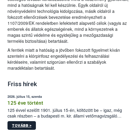
mind a hatóságnak fel kell készülnie. Egyik oldalról új
növényvédelmi technológia kidolgozása, másik oldalról a
fokozott ellenőrzések bevezetése eredményezheti a
1107/2009/EK rendeletben lefektetett alapvető célok (vagyis az
emberek és állatok egészségének, mind a környezetnek a
magas szintű védelme és egyidejűleg a mezőgazdasági
termelés biztosítása) betartását.
A fentiek miatt a hatóság a jövőben fokozott figyelmet kíván
szentelni a klórpirifosz engedélyezési és felhasználási
kérdéseire, valamint szigorúan ellenőrzi a szabályok
maradéktalan betartását.
Friss hírek
2026. július 15, szerda
125 éve történt
125 évvel ezelőtt 1901. július 15-én, költözött be – igaz, még
csak részben – a budapesti m. kir. állami vetőmagvizsgáló
állomás a Kis Rókus utca 15. szám alatti, Czigler Győző által
TOVÁBB >
tervezett új épületébe.