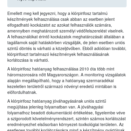
Emellett meg kell jegyezni, hogy a klórpirifosz tartalmú
készítmények felhasználása csak abban az esetben jelent
elfogadható kockázatot az azokat felhasználók számára,
amennyiben meghatározott személyi védőfelszerelést viselnek.
A felhasználókat érintő kockázatok meghatározását általában a
tagállamok saját hatáskörben vizsgálják, de jelen esetben uniós
szintű döntés is várható a közeljövőben. Ebből adódóan további,
klórpirifoszt tartalmazó készítmények felhasználásának
korlátozása is várható.
A klórpirifosz hatóanyag felhasználása 2010 óta több mint
háromszorosára nőtt Magyarországon. A monitoring vizsgálatok
alapján megállapítható, hogy a hatóanyag szermaradékai
kezeletlen területről származó növényi eredetű mintában is
előfordulhatnak.
A klórpirifosz hatóanyag jóváhagyásának uniós szintű
megújítása jelenleg folyamatban van. A jóváhagyási
folyamathoz beadott dokumentáció értékelése, figyelembe véve
a szigorodott követelményrendszert, szintén számos korlátozást
eredményezhet elsősorban környezet-toxikológiai területen. Az
esetleges további korlátozásokra mind a készítmény gyártóinak,