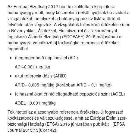
Az Európai Bizottság 2012-ben felszólította a klórpirifosz
hatóanyag gyártóit, hogy késedelem nélkül nyújtsák be azokat a
vizsgálatokat, amelyeket a hatóanyag pozitív listára történő
felvétele után végeztek. A vizsgálatok teljes körű értékelése után
a Növényekkel, Állatokkal, Élelmiszerrel és Takarmánnyal
foglalkozó Állandó Bizottság (SCOPAFF) 2015 májusában a
hatóanyagra vonatkozó új toxikológiai referencia értékeket
fogadott el.
megengedhető napi bevitel (ADI)
ADI=0,001 mg/ttkg
akut referecia dózis (ARfD)
ARfD= 0,005 mg/ttkg (korábban ARfD = 0,1 mg/kg)
felhasználókat érintő elfogadható expozíciós szint (AOEL)
AOEL= 0,001 mg/ttkg
Tekintettel az alacsonyabb referencia értékekre, új fogyasztó
kockázatbecslés vált szükségessé, amit az Európai Élelmiszer-
biztonsági Hatóság (EFSA) 2015 júniusában publikált (EFSA
Journal 2015;13(6):4142).