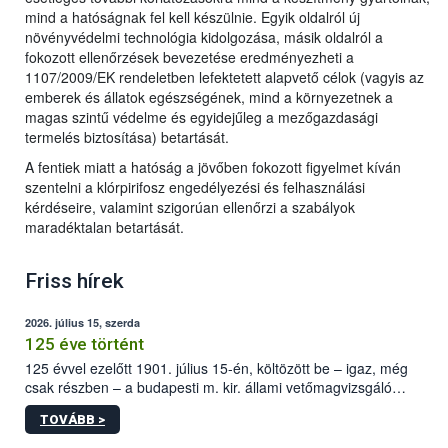
mind a hatóságnak fel kell készülnie. Egyik oldalról új
növényvédelmi technológia kidolgozása, másik oldalról a
fokozott ellenőrzések bevezetése eredményezheti a
1107/2009/EK rendeletben lefektetett alapvető célok (vagyis az
emberek és állatok egészségének, mind a környezetnek a
magas szintű védelme és egyidejűleg a mezőgazdasági
termelés biztosítása) betartását.
A fentiek miatt a hatóság a jövőben fokozott figyelmet kíván
szentelni a klórpirifosz engedélyezési és felhasználási
kérdéseire, valamint szigorúan ellenőrzi a szabályok
maradéktalan betartását.
Friss hírek
2026. július 15, szerda
125 éve történt
125 évvel ezelőtt 1901. július 15-én, költözött be – igaz, még
csak részben – a budapesti m. kir. állami vetőmagvizsgáló
állomás a Kis Rókus utca 15. szám alatti, Czigler Győző által
TOVÁBB >
tervezett új épületébe.