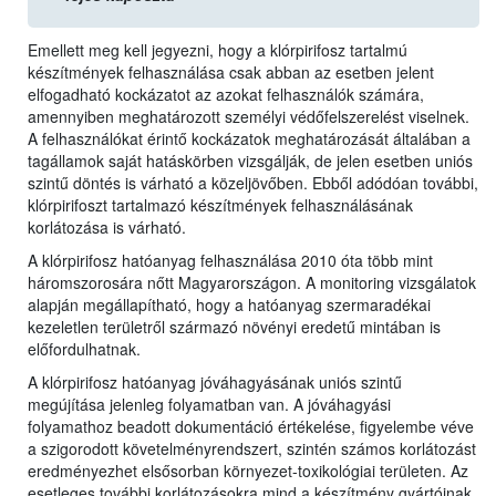
Emellett meg kell jegyezni, hogy a klórpirifosz tartalmú
készítmények felhasználása csak abban az esetben jelent
elfogadható kockázatot az azokat felhasználók számára,
amennyiben meghatározott személyi védőfelszerelést viselnek.
A felhasználókat érintő kockázatok meghatározását általában a
tagállamok saját hatáskörben vizsgálják, de jelen esetben uniós
szintű döntés is várható a közeljövőben. Ebből adódóan további,
klórpirifoszt tartalmazó készítmények felhasználásának
korlátozása is várható.
A klórpirifosz hatóanyag felhasználása 2010 óta több mint
háromszorosára nőtt Magyarországon. A monitoring vizsgálatok
alapján megállapítható, hogy a hatóanyag szermaradékai
kezeletlen területről származó növényi eredetű mintában is
előfordulhatnak.
A klórpirifosz hatóanyag jóváhagyásának uniós szintű
megújítása jelenleg folyamatban van. A jóváhagyási
folyamathoz beadott dokumentáció értékelése, figyelembe véve
a szigorodott követelményrendszert, szintén számos korlátozást
eredményezhet elsősorban környezet-toxikológiai területen. Az
esetleges további korlátozásokra mind a készítmény gyártóinak,