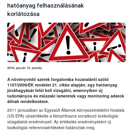
hatóanyag felhasználásának
korlátozása
2016. január 13, szerda
A növényvédő szerek forgalomba hozataláról szóló
1107/2009/EK rendelet 21. cikke alapján, egy hatóanyag
jóváhagyását felül kell vizsgálni, amennyiben új
tudományos és műszaki ismeretek vagy monitoring adatok
állnak rendelkezésre.
2011 júniusában az Egyesült Államok környezetvédelmi hivatala
(US EPA) újraértékelte a klórpirifoszra vonatkozó toxikológiai
vizsgálatok eredményeit. Az értékelés eredményeként új
toxikológiai referenciaértékeket határoztak meg.