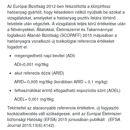
Az Európai Bizottság 2012-ben felszólította a klórpirifosz
hatóanyag gyártóit, hogy késedelem nélkül nyújtsák be azokat a
vizsgálatokat, amelyeket a hatóanyag pozitív listára történő
felvétele után végeztek. A vizsgálatok teljes körű értékelése után
a Növényekkel, Állatokkal, Élelmiszerrel és Takarmánnyal
foglalkozó Állandó Bizottság (SCOPAFF) 2015 májusában a
hatóanyagra vonatkozó új toxikológiai referencia értékeket
fogadott el.
megengedhető napi bevitel (ADI)
ADI=0,001 mg/ttkg
akut referecia dózis (ARfD)
ARfD= 0,005 mg/ttkg (korábban ARfD = 0,1 mg/kg)
felhasználókat érintő elfogadható expozíciós szint (AOEL)
AOEL= 0,001 mg/ttkg
Tekintettel az alacsonyabb referencia értékekre, új fogyasztó
kockázatbecslés vált szükségessé, amit az Európai Élelmiszer-
biztonsági Hatóság (EFSA) 2015 júniusában publikált (EFSA
Journal 2015;13(6):4142).