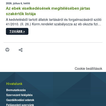
2026. július 6, hétfő
Az ebek viselkedésének megítélésében jártas
szakértők listája
A kedvtelésből tartott állatok tartásáról és forgalmazásáról szóló
41/2010. (II. 26.) Korm.rendelet szabályozza az eb okozta fizikai
sérülés, illetve ennek veszélye keletkezésekor felmerülő
TOVÁBB >
hatósági feladatokat, valamint a veszélyes eb tartását és annak
engedélyezését. Ezen eljárások során szükség esetén be kell
vonni az ebek viselkedésének megítélésében jártas szakértőt.
Cookie beállítások
Hivatalunk
Bemutatkozás
Szervezeti felépítés
Gazdálkodási adatok
Felügyeleti szervünk