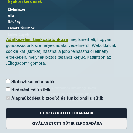
Gyakori kérdések
Élelmiszer
Állat
Növény
Laboratóriumok
Labor/Egyéb
Adatkezelési tájékoztatónkban
megismerheti, hogyan
gondoskodunk személyes adatai védelméről. Weboldalunk
cookie-kat (sütiket) használ a jobb felhasználói élmény
érdekében, melynek biztosításához kérjük, kattintson az
„Elfogadom” gombra.
Statisztikai célú sütik
Nemzeti Élelmiszerlánc-biztonsági Hivatal
Hirdetési célú sütik
Cím: 1024 Budapest, Keleti Károly utca. 24.
Alapműködést biztosító és funkcionális sütik
Levelezési cím: 1525 Budapest. Pf. 30.
ÖSSZES SÜTI ELFOGADÁSA
E-mail:
ugyfelszolgalat@nebih.gov.hu
Zöld szám: 06-80/263-244
KIVÁLASZTOTT SÜTIK ELFOGADÁSA
Telefon: 06-1/ 336-9000