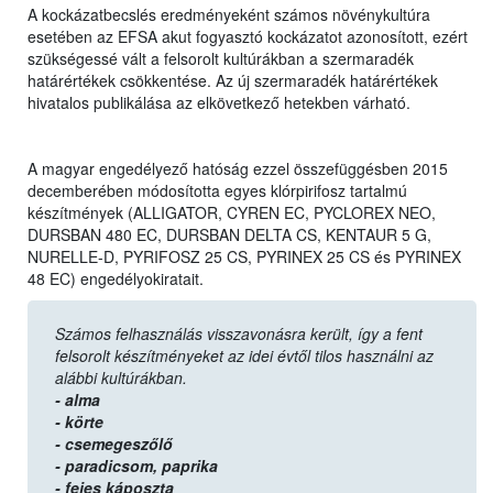
A kockázatbecslés eredményeként számos növénykultúra
esetében az EFSA akut fogyasztó kockázatot azonosított, ezért
szükségessé vált a felsorolt kultúrákban a szermaradék
határértékek csökkentése. Az új szermaradék határértékek
hivatalos publikálása az elkövetkező hetekben várható.
A magyar engedélyező hatóság ezzel összefüggésben 2015
decemberében módosította egyes klórpirifosz tartalmú
készítmények (ALLIGATOR, CYREN EC, PYCLOREX NEO,
DURSBAN 480 EC, DURSBAN DELTA CS, KENTAUR 5 G,
NURELLE-D, PYRIFOSZ 25 CS, PYRINEX 25 CS és PYRINEX
48 EC) engedélyokiratait.
Számos felhasználás visszavonásra került, így a fent
felsorolt készítményeket az idei évtől tilos használni az
alábbi kultúrákban.
- alma
- körte
- csemegeszőlő
- paradicsom,
paprika
- fejes káposzta