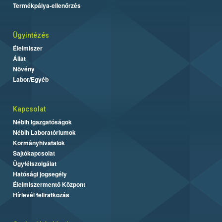
Termékpálya-ellenőrzés
Ügyintézés
Élelmiszer
Állat
Növény
Labor/Egyéb
Kapcsolat
Nébih Igazgatóságok
Nébih Laboratóriumok
Kormányhivatalok
Sajtókapcsolat
Ügyfélszolgálat
Hatósági jogsegély
Élelmiszermentő Központ
Hírlevél feliratkozás