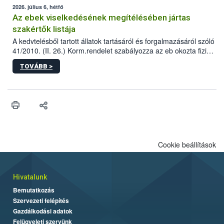
2026. július 6, hétfő
Az ebek viselkedésének megítélésében jártas
szakértők listája
A kedvtelésből tartott állatok tartásáról és forgalmazásáról szóló
41/2010. (II. 26.) Korm.rendelet szabályozza az eb okozta fizikai
sérülés, illetve ennek veszélye keletkezésekor felmerülő
TOVÁBB >
hatósági feladatokat, valamint a veszélyes eb tartását és annak
engedélyezését. Ezen eljárások során szükség esetén be kell
vonni az ebek viselkedésének megítélésében jártas szakértőt.
Cookie beállítások
Hivatalunk
Bemutatkozás
Szervezeti felépítés
Gazdálkodási adatok
Felügyeleti szervünk