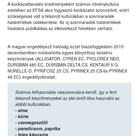
A kockázatbecslés eredményeként számos növénykultúra
esetében az EFSA akut fogyasztó kockázatot azonosított, ezért
szükségessé vált a felsorolt kultúrákban a szermaradék
határértékek csökkentése. Az új szermaradék határértékek
hivatalos publikálása az elkövetkező hetekben várható.
A magyar engedélyező hatóság ezzel összefüggésben 2015
decemberében módosította egyes klórpirifosz tartalmú
készítmények (ALLIGATOR, CYREN EC, PYCLOREX NEO,
DURSBAN 480 EC, DURSBAN DELTA CS, KENTAUR 5 G,
NURELLE-D, PYRIFOSZ 25 CS, PYRINEX 25 CS és PYRINEX
48 EC) engedélyokiratait.
Számos felhasználás visszavonásra került, így a fent
felsorolt készítményeket az idei évtől tilos használni az
alábbi kultúrákban.
- alma
- körte
- csemegeszőlő
- paradicsom,
paprika
- fejes káposzta