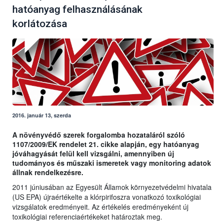
hatóanyag felhasználásának
korlátozása
2016. január 13, szerda
A növényvédő szerek forgalomba hozataláról szóló
1107/2009/EK rendelet 21. cikke alapján, egy hatóanyag
jóváhagyását felül kell vizsgálni, amennyiben új
tudományos és műszaki ismeretek vagy monitoring adatok
állnak rendelkezésre.
2011 júniusában az Egyesült Államok környezetvédelmi hivatala
(US EPA) újraértékelte a klórpirifoszra vonatkozó toxikológiai
vizsgálatok eredményeit. Az értékelés eredményeként új
toxikológiai referenciaértékeket határoztak meg.