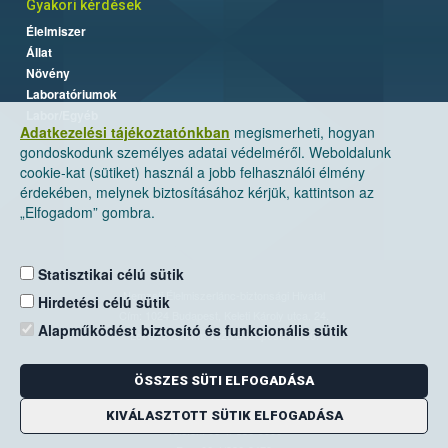
Gyakori kérdések
Élelmiszer
Állat
Növény
Laboratóriumok
Labor/Egyéb
Adatkezelési tájékoztatónkban
megismerheti, hogyan
gondoskodunk személyes adatai védelméről. Weboldalunk
cookie-kat (sütiket) használ a jobb felhasználói élmény
érdekében, melynek biztosításához kérjük, kattintson az
„Elfogadom” gombra.
Statisztikai célú sütik
Nemzeti Élelmiszerlánc-biztonsági Hivatal
Hirdetési célú sütik
Cím: 1024 Budapest, Keleti Károly utca. 24.
Alapműködést biztosító és funkcionális sütik
Levelezési cím: 1525 Budapest. Pf. 30.
ÖSSZES SÜTI ELFOGADÁSA
E-mail:
ugyfelszolgalat@nebih.gov.hu
Zöld szám: 06-80/263-244
KIVÁLASZTOTT SÜTIK ELFOGADÁSA
Telefon: 06-1/ 336-9000