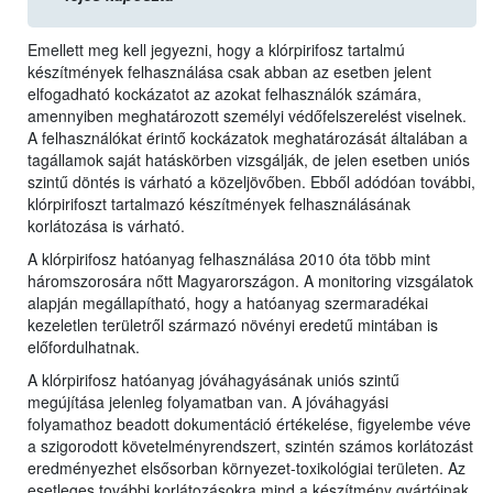
Emellett meg kell jegyezni, hogy a klórpirifosz tartalmú
készítmények felhasználása csak abban az esetben jelent
elfogadható kockázatot az azokat felhasználók számára,
amennyiben meghatározott személyi védőfelszerelést viselnek.
A felhasználókat érintő kockázatok meghatározását általában a
tagállamok saját hatáskörben vizsgálják, de jelen esetben uniós
szintű döntés is várható a közeljövőben. Ebből adódóan további,
klórpirifoszt tartalmazó készítmények felhasználásának
korlátozása is várható.
A klórpirifosz hatóanyag felhasználása 2010 óta több mint
háromszorosára nőtt Magyarországon. A monitoring vizsgálatok
alapján megállapítható, hogy a hatóanyag szermaradékai
kezeletlen területről származó növényi eredetű mintában is
előfordulhatnak.
A klórpirifosz hatóanyag jóváhagyásának uniós szintű
megújítása jelenleg folyamatban van. A jóváhagyási
folyamathoz beadott dokumentáció értékelése, figyelembe véve
a szigorodott követelményrendszert, szintén számos korlátozást
eredményezhet elsősorban környezet-toxikológiai területen. Az
esetleges további korlátozásokra mind a készítmény gyártóinak,