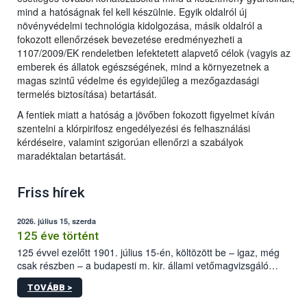
mind a hatóságnak fel kell készülnie. Egyik oldalról új
növényvédelmi technológia kidolgozása, másik oldalról a
fokozott ellenőrzések bevezetése eredményezheti a
1107/2009/EK rendeletben lefektetett alapvető célok (vagyis az
emberek és állatok egészségének, mind a környezetnek a
magas szintű védelme és egyidejűleg a mezőgazdasági
termelés biztosítása) betartását.
A fentiek miatt a hatóság a jövőben fokozott figyelmet kíván
szentelni a klórpirifosz engedélyezési és felhasználási
kérdéseire, valamint szigorúan ellenőrzi a szabályok
maradéktalan betartását.
Friss hírek
2026. július 15, szerda
125 éve történt
125 évvel ezelőtt 1901. július 15-én, költözött be – igaz, még
csak részben – a budapesti m. kir. állami vetőmagvizsgáló
állomás a Kis Rókus utca 15. szám alatti, Czigler Győző által
TOVÁBB >
tervezett új épületébe.