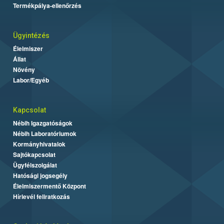
Termékpálya-ellenőrzés
Ügyintézés
Élelmiszer
Állat
Növény
Labor/Egyéb
Kapcsolat
Nébih Igazgatóságok
Nébih Laboratóriumok
Kormányhivatalok
Sajtókapcsolat
Ügyfélszolgálat
Hatósági jogsegély
Élelmiszermentő Központ
Hírlevél feliratkozás