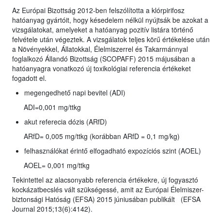
Az Európai Bizottság 2012-ben felszólította a klórpirifosz
hatóanyag gyártóit, hogy késedelem nélkül nyújtsák be azokat a
vizsgálatokat, amelyeket a hatóanyag pozitív listára történő
felvétele után végeztek. A vizsgálatok teljes körű értékelése után
a Növényekkel, Állatokkal, Élelmiszerrel és Takarmánnyal
foglalkozó Állandó Bizottság (SCOPAFF) 2015 májusában a
hatóanyagra vonatkozó új toxikológiai referencia értékeket
fogadott el.
megengedhető napi bevitel (ADI)
ADI=0,001 mg/ttkg
akut referecia dózis (ARfD)
ARfD= 0,005 mg/ttkg (korábban ARfD = 0,1 mg/kg)
felhasználókat érintő elfogadható expozíciós szint (AOEL)
AOEL= 0,001 mg/ttkg
Tekintettel az alacsonyabb referencia értékekre, új fogyasztó
kockázatbecslés vált szükségessé, amit az Európai Élelmiszer-
biztonsági Hatóság (EFSA) 2015 júniusában publikált (EFSA
Journal 2015;13(6):4142).