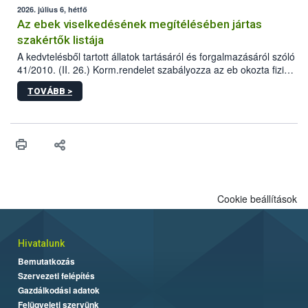
2026. július 6, hétfő
Az ebek viselkedésének megítélésében jártas
szakértők listája
A kedvtelésből tartott állatok tartásáról és forgalmazásáról szóló
41/2010. (II. 26.) Korm.rendelet szabályozza az eb okozta fizikai
sérülés, illetve ennek veszélye keletkezésekor felmerülő
TOVÁBB >
hatósági feladatokat, valamint a veszélyes eb tartását és annak
engedélyezését. Ezen eljárások során szükség esetén be kell
vonni az ebek viselkedésének megítélésében jártas szakértőt.
Cookie beállítások
Hivatalunk
Bemutatkozás
Szervezeti felépítés
Gazdálkodási adatok
Felügyeleti szervünk