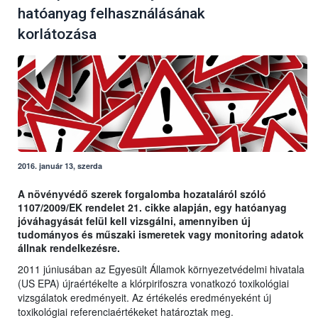
hatóanyag felhasználásának
korlátozása
2016. január 13, szerda
A növényvédő szerek forgalomba hozataláról szóló
1107/2009/EK rendelet 21. cikke alapján, egy hatóanyag
jóváhagyását felül kell vizsgálni, amennyiben új
tudományos és műszaki ismeretek vagy monitoring adatok
állnak rendelkezésre.
2011 júniusában az Egyesült Államok környezetvédelmi hivatala
(US EPA) újraértékelte a klórpirifoszra vonatkozó toxikológiai
vizsgálatok eredményeit. Az értékelés eredményeként új
toxikológiai referenciaértékeket határoztak meg.