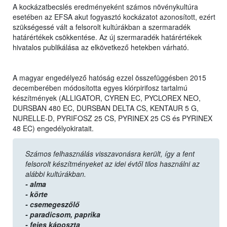
A kockázatbecslés eredményeként számos növénykultúra
esetében az EFSA akut fogyasztó kockázatot azonosított, ezért
szükségessé vált a felsorolt kultúrákban a szermaradék
határértékek csökkentése. Az új szermaradék határértékek
hivatalos publikálása az elkövetkező hetekben várható.
A magyar engedélyező hatóság ezzel összefüggésben 2015
decemberében módosította egyes klórpirifosz tartalmú
készítmények (ALLIGATOR, CYREN EC, PYCLOREX NEO,
DURSBAN 480 EC, DURSBAN DELTA CS, KENTAUR 5 G,
NURELLE-D, PYRIFOSZ 25 CS, PYRINEX 25 CS és PYRINEX
48 EC) engedélyokiratait.
Számos felhasználás visszavonásra került, így a fent
felsorolt készítményeket az idei évtől tilos használni az
alábbi kultúrákban.
- alma
- körte
- csemegeszőlő
- paradicsom,
paprika
- fejes káposzta