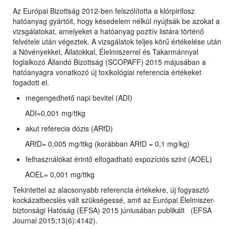
Az Európai Bizottság 2012-ben felszólította a klórpirifosz
hatóanyag gyártóit, hogy késedelem nélkül nyújtsák be azokat a
vizsgálatokat, amelyeket a hatóanyag pozitív listára történő
felvétele után végeztek. A vizsgálatok teljes körű értékelése után
a Növényekkel, Állatokkal, Élelmiszerrel és Takarmánnyal
foglalkozó Állandó Bizottság (SCOPAFF) 2015 májusában a
hatóanyagra vonatkozó új toxikológiai referencia értékeket
fogadott el.
megengedhető napi bevitel (ADI)
ADI=0,001 mg/ttkg
akut referecia dózis (ARfD)
ARfD= 0,005 mg/ttkg (korábban ARfD = 0,1 mg/kg)
felhasználókat érintő elfogadható expozíciós szint (AOEL)
AOEL= 0,001 mg/ttkg
Tekintettel az alacsonyabb referencia értékekre, új fogyasztó
kockázatbecslés vált szükségessé, amit az Európai Élelmiszer-
biztonsági Hatóság (EFSA) 2015 júniusában publikált (EFSA
Journal 2015;13(6):4142).