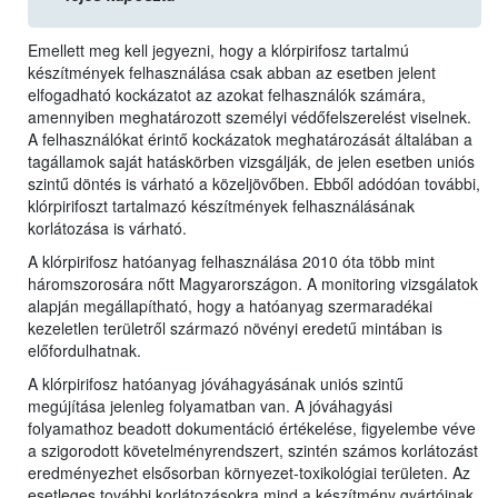
Emellett meg kell jegyezni, hogy a klórpirifosz tartalmú
készítmények felhasználása csak abban az esetben jelent
elfogadható kockázatot az azokat felhasználók számára,
amennyiben meghatározott személyi védőfelszerelést viselnek.
A felhasználókat érintő kockázatok meghatározását általában a
tagállamok saját hatáskörben vizsgálják, de jelen esetben uniós
szintű döntés is várható a közeljövőben. Ebből adódóan további,
klórpirifoszt tartalmazó készítmények felhasználásának
korlátozása is várható.
A klórpirifosz hatóanyag felhasználása 2010 óta több mint
háromszorosára nőtt Magyarországon. A monitoring vizsgálatok
alapján megállapítható, hogy a hatóanyag szermaradékai
kezeletlen területről származó növényi eredetű mintában is
előfordulhatnak.
A klórpirifosz hatóanyag jóváhagyásának uniós szintű
megújítása jelenleg folyamatban van. A jóváhagyási
folyamathoz beadott dokumentáció értékelése, figyelembe véve
a szigorodott követelményrendszert, szintén számos korlátozást
eredményezhet elsősorban környezet-toxikológiai területen. Az
esetleges további korlátozásokra mind a készítmény gyártóinak,