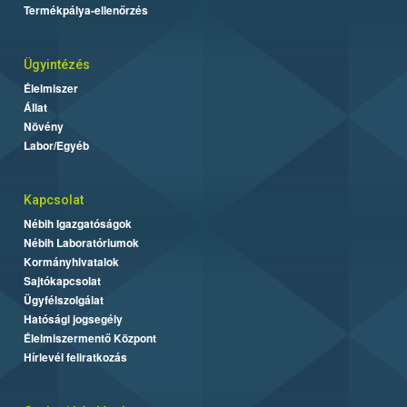
Termékpálya-ellenőrzés
Ügyintézés
Élelmiszer
Állat
Növény
Labor/Egyéb
Kapcsolat
Nébih Igazgatóságok
Nébih Laboratóriumok
Kormányhivatalok
Sajtókapcsolat
Ügyfélszolgálat
Hatósági jogsegély
Élelmiszermentő Központ
Hírlevél feliratkozás