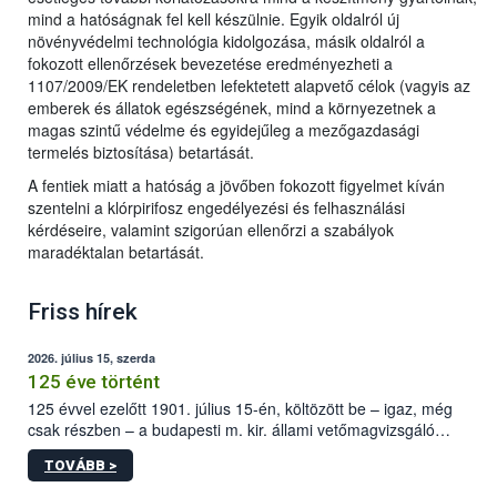
mind a hatóságnak fel kell készülnie. Egyik oldalról új
növényvédelmi technológia kidolgozása, másik oldalról a
fokozott ellenőrzések bevezetése eredményezheti a
1107/2009/EK rendeletben lefektetett alapvető célok (vagyis az
emberek és állatok egészségének, mind a környezetnek a
magas szintű védelme és egyidejűleg a mezőgazdasági
termelés biztosítása) betartását.
A fentiek miatt a hatóság a jövőben fokozott figyelmet kíván
szentelni a klórpirifosz engedélyezési és felhasználási
kérdéseire, valamint szigorúan ellenőrzi a szabályok
maradéktalan betartását.
Friss hírek
2026. július 15, szerda
125 éve történt
125 évvel ezelőtt 1901. július 15-én, költözött be – igaz, még
csak részben – a budapesti m. kir. állami vetőmagvizsgáló
állomás a Kis Rókus utca 15. szám alatti, Czigler Győző által
TOVÁBB >
tervezett új épületébe.