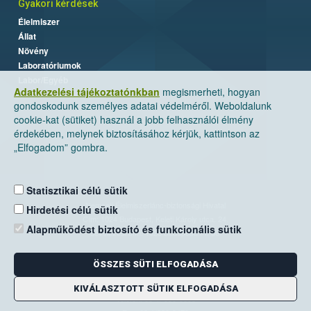
Gyakori kérdések
Élelmiszer
Állat
Növény
Laboratóriumok
Labor/Egyéb
Adatkezelési tájékoztatónkban
megismerheti, hogyan
gondoskodunk személyes adatai védelméről. Weboldalunk
cookie-kat (sütiket) használ a jobb felhasználói élmény
érdekében, melynek biztosításához kérjük, kattintson az
„Elfogadom” gombra.
Statisztikai célú sütik
Nemzeti Élelmiszerlánc-biztonsági Hivatal
Hirdetési célú sütik
Cím: 1024 Budapest, Keleti Károly utca. 24.
Alapműködést biztosító és funkcionális sütik
Levelezési cím: 1525 Budapest. Pf. 30.
ÖSSZES SÜTI ELFOGADÁSA
E-mail:
ugyfelszolgalat@nebih.gov.hu
Zöld szám: 06-80/263-244
KIVÁLASZTOTT SÜTIK ELFOGADÁSA
Telefon: 06-1/ 336-9000