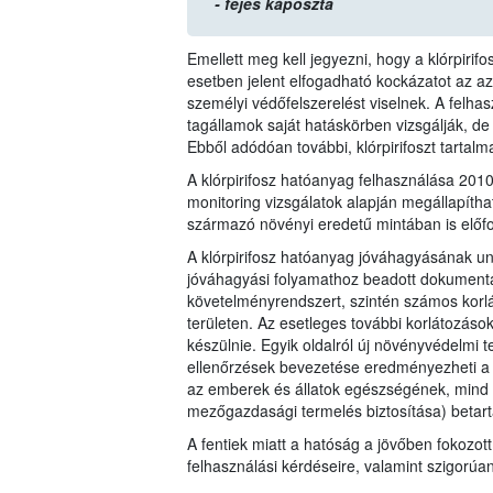
- fejes káposzta
Emellett meg kell jegyezni, hogy a klórpiri
esetben jelent elfogadható kockázatot az 
személyi védőfelszerelést viselnek. A felha
tagállamok saját hatáskörben vizsgálják, de
Ebből adódóan további, klórpirifoszt tartal
A klórpirifosz hatóanyag felhasználása 20
monitoring vizsgálatok alapján megállapítha
származó növényi eredetű mintában is előfo
A klórpirifosz hatóanyag jóváhagyásának un
jóváhagyási folyamathoz beadott dokumentác
követelményrendszert, szintén számos korl
területen. Az esetleges további korlátozáso
készülnie. Egyik oldalról új növényvédelmi t
ellenőrzések bevezetése eredményezheti a 1
az emberek és állatok egészségének, mind 
mezőgazdasági termelés biztosítása) betart
A fentiek miatt a hatóság a jövőben fokozott
felhasználási kérdéseire, valamint szigorúa