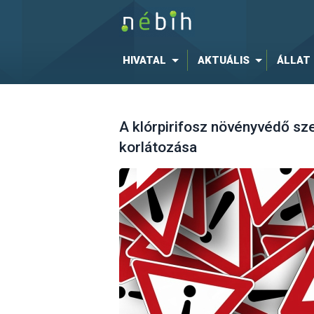
HIVATAL
AKTUÁLIS
ÁLLAT
A klórpirifosz növényvédő sz
korlátozása