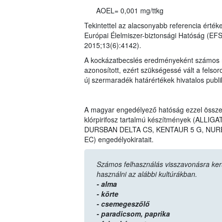
AOEL= 0,001 mg/ttkg
Tekintettel az alacsonyabb referencia érték
Európai Élelmiszer-biztonsági Hatóság (EF
2015;13(6):4142).
A kockázatbecslés eredményeként számos n
azonosított, ezért szükségessé vált a felso
új szermaradék határértékek hivatalos publ
A magyar engedélyező hatóság ezzel össz
klórpirifosz tartalmú készítmények (AL
DURSBAN DELTA CS, KENTAUR 5 G, NURE
EC) engedélyokiratait.
Számos felhasználás visszavonásra került,
használni az alábbi kultúrákban.
- alma
- körte
- csemegeszőlő
- paradicsom,
paprika