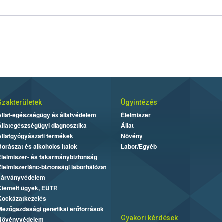
Szakterületek
Ügyintézés
Állat-egészségügy és állatvédelem
Élelmiszer
Állategészségügyi diagnosztika
Állat
Állatgyógyászati termékek
Növény
Borászat és alkoholos italok
Labor/Egyéb
Élelmiszer- és takarmánybiztonság
Élelmiszerlánc-biztonsági laborhálózat
Járványvédelem
Kiemelt ügyek, EUTR
Kockázatkezelés
Mezőgazdasági genetikai erőforrások
Gyakori kérdések
Növényvédelem