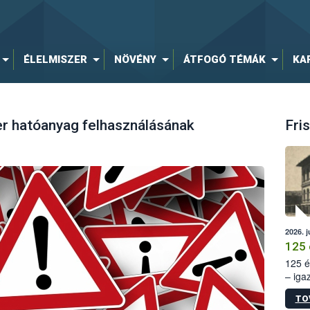
ÉLELMISZER
NÖVÉNY
ÁTFOGÓ TÉMÁK
KA
er hatóanyag felhasználásának
Fris
2026. j
125 
125 é
– iga
állam
TO
15. sz