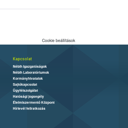
Cookie beállítások
Kapcsolat
Nébih Igazgatóságok
Nébih Laboratóriumok
Kormányhivatalok
Sajtókapcsolat
Ügyfélszolgálat
Hatósági jogsegély
Élelmiszermentő Központ
Hírlevél feliratkozás