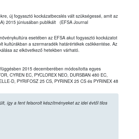
ekre, új fogyasztó kockázatbecslés vált szükségessé, amit az
SA) 2015 júniusában publikált (EFSA Journal
övénykultúra esetében az EFSA akut fogyasztó kockázatot
rolt kultúrákban a szermaradék határértékek csökkentése. Az
ikálása az elkövetkező hetekben várható.
efüggésben 2015 decemberében módosította egyes
LIGATOR, CYREN EC, PYCLOREX NEO, DURSBAN 480 EC,
LLE-D, PYRIFOSZ 25 CS, PYRINEX 25 CS és PYRINEX 48
 így a fent felsorolt készítményeket az idei évtől tilos