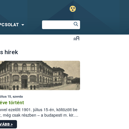
PCSOLAT
s hírek
úlius 15, szerda
éve történt
vvel ezelőtt 1901. július 15-én, költözött be
z, még csak részben – a budapesti m. kir.
i vetőmagvizsgáló állomás a Kis Rókus utca
VÁBB >
ám alatti, Czigler Győző által tervezett új