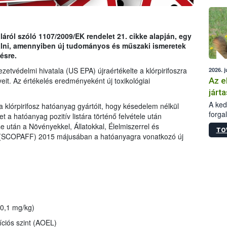
épüle
ról szóló 1107/2009/EK rendelet 21. cikke alapján, egy
gálni, amennyiben új tudományos és műszaki ismeretek
ésre.
etvédelmi hivatala (US EPA) újraértékelte a klórpirifoszra
2026. j
Az e
eit. Az értékelés eredményeként új toxikológiai
járta
A kedv
a klórpirifosz hatóanyag gyártóit, hogy késedelem nélkül
forga
t a hatóanyag pozitív listára történő felvétele után
Korm.
se után a Növényekkel, Állatokkal, Élelmiszerrel és
TO
sérül
g (SCOPAFF) 2015 májusában a hatóanyagra vonatkozó új
felme
veszé
Ezen 
vonni
jártas
0,1 mg/kg)
íciós szint (AOEL)