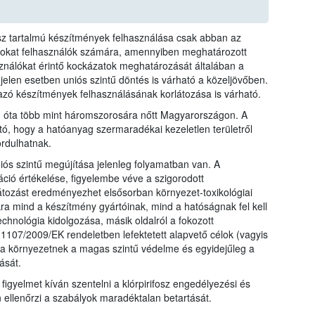
fosz tartalmú készítmények felhasználása csak abban az
azokat felhasználók számára, amennyiben meghatározott
sználókat érintő kockázatok meghatározását általában a
 jelen esetben uniós szintű döntés is várható a közeljövőben.
mazó készítmények felhasználásának korlátozása is várható.
10 óta több mint háromszorosára nőtt Magyarországon. A
tó, hogy a hatóanyag szermaradékai kezeletlen területről
rdulhatnak.
iós szintű megújítása jelenleg folyamatban van. A
ió értékelése, figyelembe véve a szigorodott
átozást eredményezhet elsősorban környezet-toxikológiai
kra mind a készítmény gyártóinak, mind a hatóságnak fel kell
echnológia kidolgozása, másik oldalról a fokozott
107/2009/EK rendeletben lefektetett alapvető célok (vagyis
a környezetnek a magas szintű védelme és egyidejűleg a
ását.
 figyelmet kíván szentelni a klórpirifosz engedélyezési és
n ellenőrzi a szabályok maradéktalan betartását.