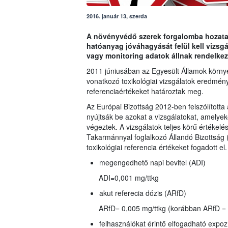
2016. január 13, szerda
A növényvédő szerek forgalomba hozatalá
hatóanyag jóváhagyását felül kell vizs
vagy monitoring adatok állnak rendelkez
2011 júniusában az Egyesült Államok környez
vonatkozó toxikológiai vizsgálatok eredmény
referenciaértékeket határoztak meg.
Az Európai Bizottság 2012-ben felszólította 
nyújtsák be azokat a vizsgálatokat, amelyeke
végeztek. A vizsgálatok teljes körű értékelé
Takarmánnyal foglalkozó Állandó Bizottsá
toxikológiai referencia értékeket fogadott el.
megengedhető napi bevitel (ADI)
ADI=0,001 mg/ttkg
akut referecia dózis (ARfD)
ARfD= 0,005 mg/ttkg (korábban ARfD = 
felhasználókat érintő elfogadható expoz