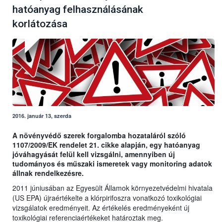
hatóanyag felhasználásának
korlátozása
2016. január 13, szerda
A növényvédő szerek forgalomba hozataláról szóló
1107/2009/EK rendelet 21. cikke alapján, egy hatóanyag
jóváhagyását felül kell vizsgálni, amennyiben új
tudományos és műszaki ismeretek vagy monitoring adatok
állnak rendelkezésre.
2011 júniusában az Egyesült Államok környezetvédelmi hivatala
(US EPA) újraértékelte a klórpirifoszra vonatkozó toxikológiai
vizsgálatok eredményeit. Az értékelés eredményeként új
toxikológiai referenciaértékeket határoztak meg.