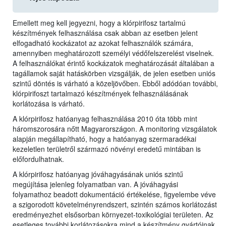
Emellett meg kell jegyezni, hogy a klórpirifosz tartalmú
készítmények felhasználása csak abban az esetben jelent
elfogadható kockázatot az azokat felhasználók számára,
amennyiben meghatározott személyi védőfelszerelést viselnek.
A felhasználókat érintő kockázatok meghatározását általában a
tagállamok saját hatáskörben vizsgálják, de jelen esetben uniós
szintű döntés is várható a közeljövőben. Ebből adódóan további,
klórpirifoszt tartalmazó készítmények felhasználásának
korlátozása is várható.
A klórpirifosz hatóanyag felhasználása 2010 óta több mint
háromszorosára nőtt Magyarországon. A monitoring vizsgálatok
alapján megállapítható, hogy a hatóanyag szermaradékai
kezeletlen területről származó növényi eredetű mintában is
előfordulhatnak.
A klórpirifosz hatóanyag jóváhagyásának uniós szintű
megújítása jelenleg folyamatban van. A jóváhagyási
folyamathoz beadott dokumentáció értékelése, figyelembe véve
a szigorodott követelményrendszert, szintén számos korlátozást
eredményezhet elsősorban környezet-toxikológiai területen. Az
esetleges további korlátozásokra mind a készítmény gyártóinak,