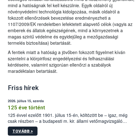
mind a hatóságnak fel kell készülnie. Egyik oldalról új
növényvédelmi technológia kidolgozása, másik oldalról a
fokozott ellenőrzések bevezetése eredményezheti a
1107/2009/EK rendeletben lefektetett alapvető célok (vagyis az
emberek és állatok egészségének, mind a környezetnek a
magas szintű védelme és egyidejűleg a mezőgazdasági
termelés biztosítása) betartását.
A fentiek miatt a hatóság a jövőben fokozott figyelmet kíván
szentelni a klórpirifosz engedélyezési és felhasználási
kérdéseire, valamint szigorúan ellenőrzi a szabályok
maradéktalan betartását.
Friss hírek
2026. július 15, szerda
125 éve történt
125 évvel ezelőtt 1901. július 15-én, költözött be – igaz, még
csak részben – a budapesti m. kir. állami vetőmagvizsgáló
állomás a Kis Rókus utca 15. szám alatti, Czigler Győző által
TOVÁBB >
tervezett új épületébe.