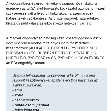
A kockázatbecslés eredményeként számos növénykultúra
esetében az EFSA akut fogyasztó kockázatot azonosított, ezért
szükségessé vált a felsorolt kultúrákban a szermaradék
határértékek csökkentése. Az új szermaradék határértékek
hivatalos publikálása az elkövetkező hetekben várható.
A magyar engedélyező hatóság ezzel összefüggésben 2015
decemberében módosította egyes klórpirifosz tartalmú
készítmények (ALLIGATOR, CYREN EC, PYCLOREX NEO,
DURSBAN 480 EC, DURSBAN DELTA CS, KENTAUR 5 G,
NURELLE-D, PYRIFOSZ 25 CS, PYRINEX 25 CS és PYRINEX
48 EC) engedélyokiratait.
Számos felhasználás visszavonásra került, így a fent
felsorolt készítményeket az idei évtől tilos használni az
alábbi kultúrákban.
- alma
- körte
- csemegeszőlő
- paradicsom,
paprika
- fejes káposzta