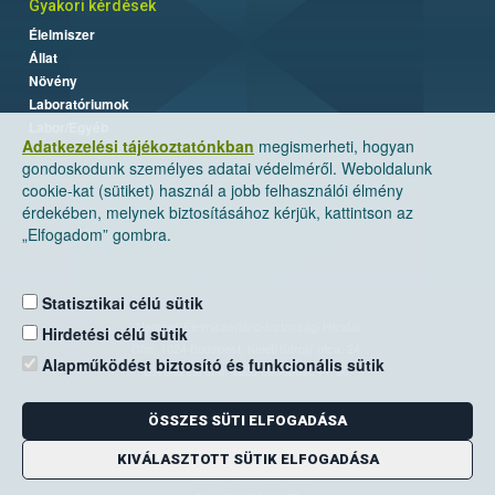
Gyakori kérdések
Élelmiszer
Állat
Növény
Laboratóriumok
Labor/Egyéb
Adatkezelési tájékoztatónkban
megismerheti, hogyan
gondoskodunk személyes adatai védelméről. Weboldalunk
cookie-kat (sütiket) használ a jobb felhasználói élmény
érdekében, melynek biztosításához kérjük, kattintson az
„Elfogadom” gombra.
Statisztikai célú sütik
Nemzeti Élelmiszerlánc-biztonsági Hivatal
Hirdetési célú sütik
Cím: 1024 Budapest, Keleti Károly utca. 24.
Alapműködést biztosító és funkcionális sütik
Levelezési cím: 1525 Budapest. Pf. 30.
ÖSSZES SÜTI ELFOGADÁSA
E-mail:
ugyfelszolgalat@nebih.gov.hu
Zöld szám: 06-80/263-244
KIVÁLASZTOTT SÜTIK ELFOGADÁSA
Telefon: 06-1/ 336-9000