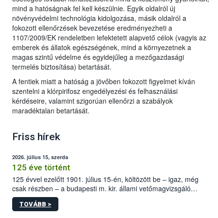
mind a hatóságnak fel kell készülnie. Egyik oldalról új
növényvédelmi technológia kidolgozása, másik oldalról a
fokozott ellenőrzések bevezetése eredményezheti a
1107/2009/EK rendeletben lefektetett alapvető célok (vagyis az
emberek és állatok egészségének, mind a környezetnek a
magas szintű védelme és egyidejűleg a mezőgazdasági
termelés biztosítása) betartását.
A fentiek miatt a hatóság a jövőben fokozott figyelmet kíván
szentelni a klórpirifosz engedélyezési és felhasználási
kérdéseire, valamint szigorúan ellenőrzi a szabályok
maradéktalan betartását.
Friss hírek
2026. július 15, szerda
125 éve történt
125 évvel ezelőtt 1901. július 15-én, költözött be – igaz, még
csak részben – a budapesti m. kir. állami vetőmagvizsgáló
állomás a Kis Rókus utca 15. szám alatti, Czigler Győző által
TOVÁBB >
tervezett új épületébe.