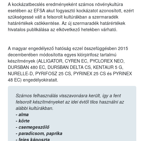
A kockázatbecslés eredményeként számos növénykultúra
esetében az EFSA akut fogyasztó kockázatot azonosított, ezért
szükségessé vált a felsorolt kultúrákban a szermaradék
határértékek csökkentése. Az új szermaradék határértékek
hivatalos publikálása az elkövetkező hetekben várható.
A magyar engedélyező hatóság ezzel összefüggésben 2015
decemberében módosította egyes klórpirifosz tartalmú
készítmények (ALLIGATOR, CYREN EC, PYCLOREX NEO,
DURSBAN 480 EC, DURSBAN DELTA CS, KENTAUR 5 G,
NURELLE-D, PYRIFOSZ 25 CS, PYRINEX 25 CS és PYRINEX
48 EC) engedélyokiratait.
Számos felhasználás visszavonásra került, így a fent
felsorolt készítményeket az idei évtől tilos használni az
alábbi kultúrákban.
- alma
- körte
- csemegeszőlő
- paradicsom,
paprika
- fejes káposzta