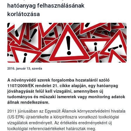
hatóanyag felhasználásának
korlátozása
2016. január 13, szerda
A növényvédő szerek forgalomba hozataláról szóló
1107/2009/EK rendelet 21. cikke alapján, egy hatóanyag
jóváhagyását felül kell vizsgálni, amennyiben új
tudományos és műszaki ismeretek vagy monitoring adatok
állnak rendelkezésre.
2011 júniusában az Egyesült Államok környezetvédelmi hivatala
(US EPA) újraértékelte a klórpirifoszra vonatkozó toxikológiai
vizsgálatok eredményeit. Az értékelés eredményeként új
toxikológiai referenciaértékeket határoztak meg.