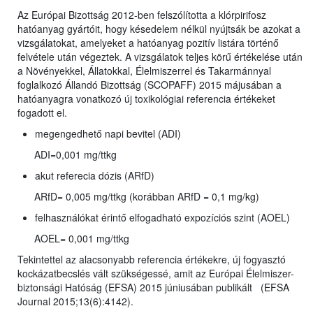
Az Európai Bizottság 2012-ben felszólította a klórpirifosz
hatóanyag gyártóit, hogy késedelem nélkül nyújtsák be azokat a
vizsgálatokat, amelyeket a hatóanyag pozitív listára történő
felvétele után végeztek. A vizsgálatok teljes körű értékelése után
a Növényekkel, Állatokkal, Élelmiszerrel és Takarmánnyal
foglalkozó Állandó Bizottság (SCOPAFF) 2015 májusában a
hatóanyagra vonatkozó új toxikológiai referencia értékeket
fogadott el.
megengedhető napi bevitel (ADI)
ADI=0,001 mg/ttkg
akut referecia dózis (ARfD)
ARfD= 0,005 mg/ttkg (korábban ARfD = 0,1 mg/kg)
felhasználókat érintő elfogadható expozíciós szint (AOEL)
AOEL= 0,001 mg/ttkg
Tekintettel az alacsonyabb referencia értékekre, új fogyasztó
kockázatbecslés vált szükségessé, amit az Európai Élelmiszer-
biztonsági Hatóság (EFSA) 2015 júniusában publikált (EFSA
Journal 2015;13(6):4142).