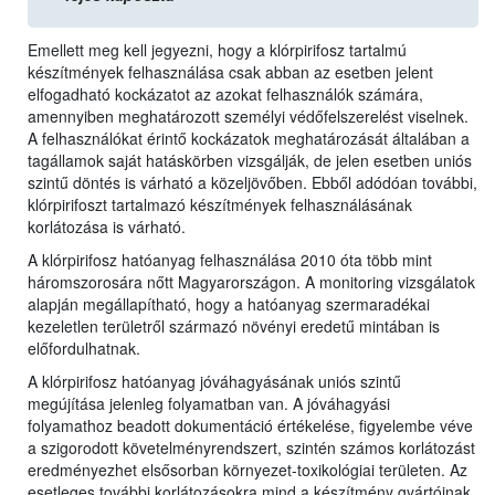
Emellett meg kell jegyezni, hogy a klórpirifosz tartalmú
készítmények felhasználása csak abban az esetben jelent
elfogadható kockázatot az azokat felhasználók számára,
amennyiben meghatározott személyi védőfelszerelést viselnek.
A felhasználókat érintő kockázatok meghatározását általában a
tagállamok saját hatáskörben vizsgálják, de jelen esetben uniós
szintű döntés is várható a közeljövőben. Ebből adódóan további,
klórpirifoszt tartalmazó készítmények felhasználásának
korlátozása is várható.
A klórpirifosz hatóanyag felhasználása 2010 óta több mint
háromszorosára nőtt Magyarországon. A monitoring vizsgálatok
alapján megállapítható, hogy a hatóanyag szermaradékai
kezeletlen területről származó növényi eredetű mintában is
előfordulhatnak.
A klórpirifosz hatóanyag jóváhagyásának uniós szintű
megújítása jelenleg folyamatban van. A jóváhagyási
folyamathoz beadott dokumentáció értékelése, figyelembe véve
a szigorodott követelményrendszert, szintén számos korlátozást
eredményezhet elsősorban környezet-toxikológiai területen. Az
esetleges további korlátozásokra mind a készítmény gyártóinak,