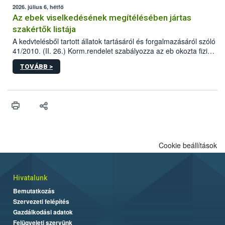
2026. július 6, hétfő
Az ebek viselkedésének megítélésében jártas
szakértők listája
A kedvtelésből tartott állatok tartásáról és forgalmazásáról szóló
41/2010. (II. 26.) Korm.rendelet szabályozza az eb okozta fizikai
sérülés, illetve ennek veszélye keletkezésekor felmerülő
TOVÁBB >
hatósági feladatokat, valamint a veszélyes eb tartását és annak
engedélyezését. Ezen eljárások során szükség esetén be kell
vonni az ebek viselkedésének megítélésében jártas szakértőt.
Cookie beállítások
Hivatalunk
Bemutatkozás
Szervezeti felépítés
Gazdálkodási adatok
Felügyeleti szervünk