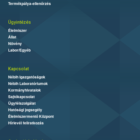
Termékpálya-ellenőrzés
Ügyintézés
Élelmiszer
Állat
Növény
Labor/Egyéb
Kapcsolat
Nébih Igazgatóságok
Nébih Laboratóriumok
Kormányhivatalok
Sajtókapcsolat
Ügyfélszolgálat
Hatósági jogsegély
Élelmiszermentő Központ
Hírlevél feliratkozás