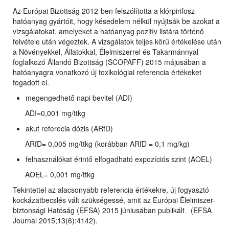
Az Európai Bizottság 2012-ben felszólította a klórpirifosz
hatóanyag gyártóit, hogy késedelem nélkül nyújtsák be azokat a
vizsgálatokat, amelyeket a hatóanyag pozitív listára történő
felvétele után végeztek. A vizsgálatok teljes körű értékelése után
a Növényekkel, Állatokkal, Élelmiszerrel és Takarmánnyal
foglalkozó Állandó Bizottság (SCOPAFF) 2015 májusában a
hatóanyagra vonatkozó új toxikológiai referencia értékeket
fogadott el.
megengedhető napi bevitel (ADI)
ADI=0,001 mg/ttkg
akut referecia dózis (ARfD)
ARfD= 0,005 mg/ttkg (korábban ARfD = 0,1 mg/kg)
felhasználókat érintő elfogadható expozíciós szint (AOEL)
AOEL= 0,001 mg/ttkg
Tekintettel az alacsonyabb referencia értékekre, új fogyasztó
kockázatbecslés vált szükségessé, amit az Európai Élelmiszer-
biztonsági Hatóság (EFSA) 2015 júniusában publikált (EFSA
Journal 2015;13(6):4142).