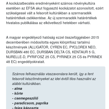
A kockázatbecslés eredményeként számos növénykultúra
esetében az EFSA akut fogyasztó kockázatot azonosított, ezért
szükségessé vált a felsorolt kultúrákban a szermaradék
határértékek csökkentése. Az új szermaradék határértékek
hivatalos publikálása az elkövetkező hetekben várható.
A magyar engedélyező hatóság ezzel összefüggésben 2015
decemberében módosította egyes klórpirifosz tartalmú
készítmények (ALLIGATOR, CYREN EC, PYCLOREX NEO,
DURSBAN 480 EC, DURSBAN DELTA CS, KENTAUR 5 G,
NURELLE-D, PYRIFOSZ 25 CS, PYRINEX 25 CS és PYRINEX
48 EC) engedélyokiratait.
Számos felhasználás visszavonásra került, így a fent
felsorolt készítményeket az idei évtől tilos használni az
alábbi kultúrákban.
- alma
- körte
- csemegeszőlő
- paradicsom,
paprika
- fejes káposzta