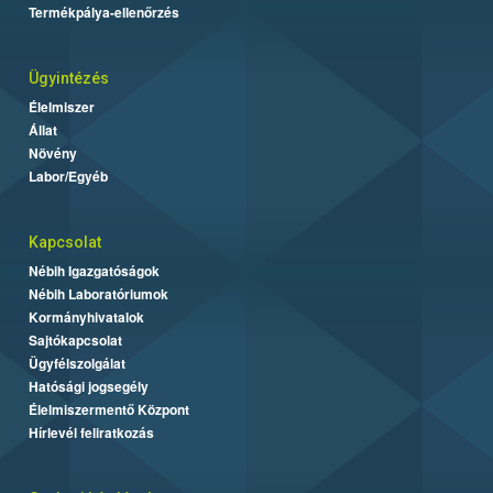
Termékpálya-ellenőrzés
Ügyintézés
Élelmiszer
Állat
Növény
Labor/Egyéb
Kapcsolat
Nébih Igazgatóságok
Nébih Laboratóriumok
Kormányhivatalok
Sajtókapcsolat
Ügyfélszolgálat
Hatósági jogsegély
Élelmiszermentő Központ
Hírlevél feliratkozás