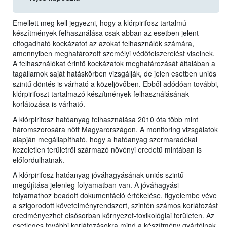
Emellett meg kell jegyezni, hogy a klórpirifosz tartalmú
készítmények felhasználása csak abban az esetben jelent
elfogadható kockázatot az azokat felhasználók számára,
amennyiben meghatározott személyi védőfelszerelést viselnek.
A felhasználókat érintő kockázatok meghatározását általában a
tagállamok saját hatáskörben vizsgálják, de jelen esetben uniós
szintű döntés is várható a közeljövőben. Ebből adódóan további,
klórpirifoszt tartalmazó készítmények felhasználásának
korlátozása is várható.
A klórpirifosz hatóanyag felhasználása 2010 óta több mint
háromszorosára nőtt Magyarországon. A monitoring vizsgálatok
alapján megállapítható, hogy a hatóanyag szermaradékai
kezeletlen területről származó növényi eredetű mintában is
előfordulhatnak.
A klórpirifosz hatóanyag jóváhagyásának uniós szintű
megújítása jelenleg folyamatban van. A jóváhagyási
folyamathoz beadott dokumentáció értékelése, figyelembe véve
a szigorodott követelményrendszert, szintén számos korlátozást
eredményezhet elsősorban környezet-toxikológiai területen. Az
esetleges további korlátozásokra mind a készítmény gyártóinak,