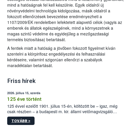
mind a hatóságnak fel kell készülnie. Egyik oldalról új
növényvédelmi technológia kidolgozása, másik oldalról a
fokozott ellenőrzések bevezetése eredményezheti a
1107/2009/EK rendeletben lefektetett alapvető célok (vagyis az
emberek és állatok egészségének, mind a környezetnek a
magas szintű védelme és egyidejűleg a mezőgazdasági
termelés biztosítása) betartását.
A fentiek miatt a hatóság a jövőben fokozott figyelmet kíván
szentelni a klórpirifosz engedélyezési és felhasználási
kérdéseire, valamint szigorúan ellenőrzi a szabályok
maradéktalan betartását.
Friss hírek
2026. július 15, szerda
125 éve történt
125 évvel ezelőtt 1901. július 15-én, költözött be – igaz, még
csak részben – a budapesti m. kir. állami vetőmagvizsgáló
állomás a Kis Rókus utca 15. szám alatti, Czigler Győző által
TOVÁBB >
tervezett új épületébe.