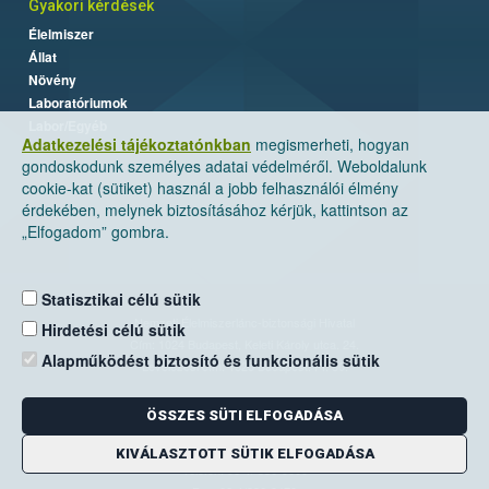
Gyakori kérdések
Élelmiszer
Állat
Növény
Laboratóriumok
Labor/Egyéb
Adatkezelési tájékoztatónkban
megismerheti, hogyan
gondoskodunk személyes adatai védelméről. Weboldalunk
cookie-kat (sütiket) használ a jobb felhasználói élmény
érdekében, melynek biztosításához kérjük, kattintson az
„Elfogadom” gombra.
Statisztikai célú sütik
Nemzeti Élelmiszerlánc-biztonsági Hivatal
Hirdetési célú sütik
Cím: 1024 Budapest, Keleti Károly utca. 24.
Alapműködést biztosító és funkcionális sütik
Levelezési cím: 1525 Budapest. Pf. 30.
ÖSSZES SÜTI ELFOGADÁSA
E-mail:
ugyfelszolgalat@nebih.gov.hu
Zöld szám: 06-80/263-244
KIVÁLASZTOTT SÜTIK ELFOGADÁSA
Telefon: 06-1/ 336-9000