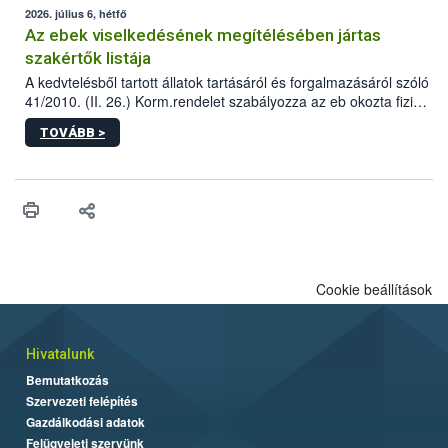
2026. július 6, hétfő
Az ebek viselkedésének megítélésében jártas
szakértők listája
A kedvtelésből tartott állatok tartásáról és forgalmazásáról szóló
41/2010. (II. 26.) Korm.rendelet szabályozza az eb okozta fizikai
sérülés, illetve ennek veszélye keletkezésekor felmerülő
TOVÁBB >
hatósági feladatokat, valamint a veszélyes eb tartását és annak
engedélyezését. Ezen eljárások során szükség esetén be kell
vonni az ebek viselkedésének megítélésében jártas szakértőt.
Cookie beállítások
Hivatalunk
Bemutatkozás
Szervezeti felépítés
Gazdálkodási adatok
Felügyeleti szervünk