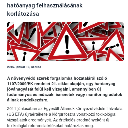
hatóanyag felhasználásának
korlátozása
2016. január 13, szerda
A növényvédő szerek forgalomba hozataláról szóló
1107/2009/EK rendelet 21. cikke alapján, egy hatóanyag
jóváhagyását felül kell vizsgálni, amennyiben új
tudományos és műszaki ismeretek vagy monitoring adatok
állnak rendelkezésre.
2011 júniusában az Egyesült Államok környezetvédelmi hivatala
(US EPA) újraértékelte a klórpirifoszra vonatkozó toxikológiai
vizsgálatok eredményeit. Az értékelés eredményeként új
toxikológiai referenciaértékeket határoztak meg.