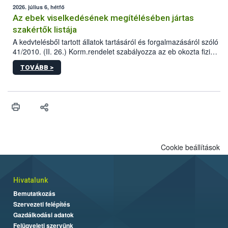
2026. július 6, hétfő
Az ebek viselkedésének megítélésében jártas
szakértők listája
A kedvtelésből tartott állatok tartásáról és forgalmazásáról szóló
41/2010. (II. 26.) Korm.rendelet szabályozza az eb okozta fizikai
sérülés, illetve ennek veszélye keletkezésekor felmerülő
TOVÁBB >
hatósági feladatokat, valamint a veszélyes eb tartását és annak
engedélyezését. Ezen eljárások során szükség esetén be kell
vonni az ebek viselkedésének megítélésében jártas szakértőt.
Cookie beállítások
Hivatalunk
Bemutatkozás
Szervezeti felépítés
Gazdálkodási adatok
Felügyeleti szervünk