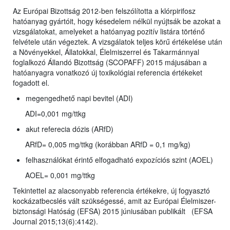
Az Európai Bizottság 2012-ben felszólította a klórpirifosz
hatóanyag gyártóit, hogy késedelem nélkül nyújtsák be azokat a
vizsgálatokat, amelyeket a hatóanyag pozitív listára történő
felvétele után végeztek. A vizsgálatok teljes körű értékelése után
a Növényekkel, Állatokkal, Élelmiszerrel és Takarmánnyal
foglalkozó Állandó Bizottság (SCOPAFF) 2015 májusában a
hatóanyagra vonatkozó új toxikológiai referencia értékeket
fogadott el.
megengedhető napi bevitel (ADI)
ADI=0,001 mg/ttkg
akut referecia dózis (ARfD)
ARfD= 0,005 mg/ttkg (korábban ARfD = 0,1 mg/kg)
felhasználókat érintő elfogadható expozíciós szint (AOEL)
AOEL= 0,001 mg/ttkg
Tekintettel az alacsonyabb referencia értékekre, új fogyasztó
kockázatbecslés vált szükségessé, amit az Európai Élelmiszer-
biztonsági Hatóság (EFSA) 2015 júniusában publikált (EFSA
Journal 2015;13(6):4142).