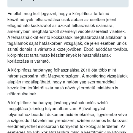
Emellett meg kell jegyezni, hogy a klórpirifosz tartalmú
készítmények felhasználása csak abban az esetben jelent
elfogadható kockázatot az azokat felhasználók számára,
amennyiben meghatározott személyi védőfelszerelést viselnek.
A felhasználókat érintő kockázatok meghatározását általában a
tagállamok saját hatáskörben vizsgálják, de jelen esetben uniós
szintű döntés is várható a közeljövőben. Ebből adódóan további,
klórpirifoszt tartalmazó készítmények felhasználásának
korlátozása is várható.
A klórpirifosz hatóanyag felhasználása 2010 óta több mint
háromszorosára nőtt Magyarországon. A monitoring vizsgálatok
alapján megállapítható, hogy a hatóanyag szermaradékai
kezeletlen területről származó növényi eredetű mintában is
előfordulhatnak.
A klórpirifosz hatóanyag jóváhagyásának uniós szintű
megújítása jelenleg folyamatban van. A jóváhagyási
folyamathoz beadott dokumentáció értékelése, figyelembe véve
a szigorodott követelményrendszert, szintén számos korlátozást
eredményezhet elsősorban környezet-toxikológiai területen. Az
esetleges további korlátozásokra mind a készítmény gyártóinak,