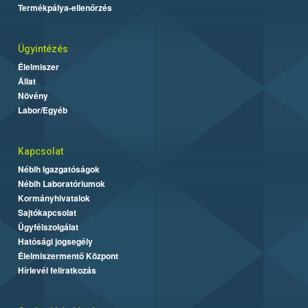
Termékpálya-ellenőrzés
Ügyintézés
Élelmiszer
Állat
Növény
Labor/Egyéb
Kapcsolat
Nébih Igazgatóságok
Nébih Laboratóriumok
Kormányhivatalok
Sajtókapcsolat
Ügyfélszolgálat
Hatósági jogsegély
Élelmiszermentő Központ
Hírlevél feliratkozás