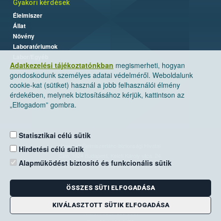
Gyakori kérdések
Élelmiszer
Állat
Növény
Laboratóriumok
Labor/Egyéb
Adatkezelési tájékoztatónkban
megismerheti, hogyan
gondoskodunk személyes adatai védelméről. Weboldalunk
cookie-kat (sütiket) használ a jobb felhasználói élmény
érdekében, melynek biztosításához kérjük, kattintson az
„Elfogadom” gombra.
Statisztikai célú sütik
Nemzeti Élelmiszerlánc-biztonsági Hivatal
Hirdetési célú sütik
Cím: 1024 Budapest, Keleti Károly utca. 24.
Alapműködést biztosító és funkcionális sütik
Levelezési cím: 1525 Budapest. Pf. 30.
ÖSSZES SÜTI ELFOGADÁSA
E-mail:
ugyfelszolgalat@nebih.gov.hu
Zöld szám: 06-80/263-244
KIVÁLASZTOTT SÜTIK ELFOGADÁSA
Telefon: 06-1/ 336-9000