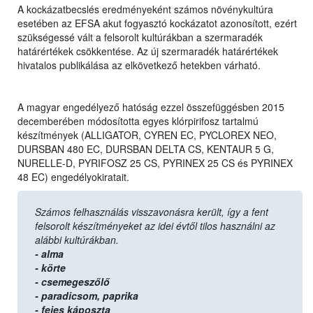
A kockázatbecslés eredményeként számos növénykultúra
esetében az EFSA akut fogyasztó kockázatot azonosított, ezért
szükségessé vált a felsorolt kultúrákban a szermaradék
határértékek csökkentése. Az új szermaradék határértékek
hivatalos publikálása az elkövetkező hetekben várható.
A magyar engedélyező hatóság ezzel összefüggésben 2015
decemberében módosította egyes klórpirifosz tartalmú
készítmények (ALLIGATOR, CYREN EC, PYCLOREX NEO,
DURSBAN 480 EC, DURSBAN DELTA CS, KENTAUR 5 G,
NURELLE-D, PYRIFOSZ 25 CS, PYRINEX 25 CS és PYRINEX
48 EC) engedélyokiratait.
Számos felhasználás visszavonásra került, így a fent
felsorolt készítményeket az idei évtől tilos használni az
alábbi kultúrákban.
- alma
- körte
- csemegeszőlő
- paradicsom,
paprika
- fejes káposzta