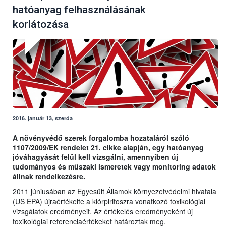
hatóanyag felhasználásának
korlátozása
2016. január 13, szerda
A növényvédő szerek forgalomba hozataláról szóló
1107/2009/EK rendelet 21. cikke alapján, egy hatóanyag
jóváhagyását felül kell vizsgálni, amennyiben új
tudományos és műszaki ismeretek vagy monitoring adatok
állnak rendelkezésre.
2011 júniusában az Egyesült Államok környezetvédelmi hivatala
(US EPA) újraértékelte a klórpirifoszra vonatkozó toxikológiai
vizsgálatok eredményeit. Az értékelés eredményeként új
toxikológiai referenciaértékeket határoztak meg.