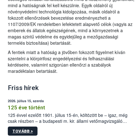
mind a hatóságnak fel kell készülnie. Egyik oldalról új
növényvédelmi technológia kidolgozása, másik oldalról a
fokozott ellenőrzések bevezetése eredményezheti a
1107/2009/EK rendeletben lefektetett alapvető célok (vagyis az
emberek és állatok egészségének, mind a környezetnek a
magas szintű védelme és egyidejűleg a mezőgazdasági
termelés biztosítása) betartását.
A fentiek miatt a hatóság a jövőben fokozott figyelmet kíván
szentelni a klórpirifosz engedélyezési és felhasználási
kérdéseire, valamint szigorúan ellenőrzi a szabályok
maradéktalan betartását.
Friss hírek
2026. július 15, szerda
125 éve történt
125 évvel ezelőtt 1901. július 15-én, költözött be – igaz, még
csak részben – a budapesti m. kir. állami vetőmagvizsgáló
állomás a Kis Rókus utca 15. szám alatti, Czigler Győző által
TOVÁBB >
tervezett új épületébe.