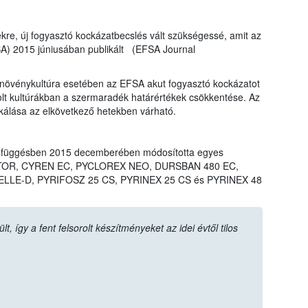
ekre, új fogyasztó kockázatbecslés vált szükségessé, amit az
SA) 2015 júniusában publikált (EFSA Journal
övénykultúra esetében az EFSA akut fogyasztó kockázatot
rolt kultúrákban a szermaradék határértékek csökkentése. Az
ikálása az elkövetkező hetekben várható.
efüggésben 2015 decemberében módosította egyes
LIGATOR, CYREN EC, PYCLOREX NEO, DURSBAN 480 EC,
LLE-D, PYRIFOSZ 25 CS, PYRINEX 25 CS és PYRINEX 48
 így a fent felsorolt készítményeket az idei évtől tilos