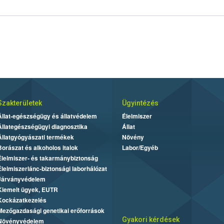
Szakterületek
Ügyintézés
Állat-egészségügy és állatvédelem
Élelmiszer
Állategészségügyi diagnosztika
Állat
Állatgyógyászati termékek
Növény
Borászat és alkoholos italok
Labor/Egyéb
Élelmiszer- és takarmánybiztonság
Élelmiszerlánc-biztonsági laborhálózat
Járványvédelem
Kiemelt ügyek, EUTR
Kockázatkezelés
Mezőgazdasági genetikai erőforrások
Gyakori kérdések
Növényvédelem