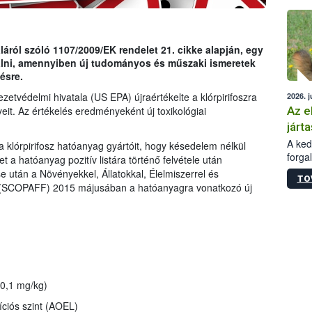
épüle
ról szóló 1107/2009/EK rendelet 21. cikke alapján, egy
gálni, amennyiben új tudományos és műszaki ismeretek
ésre.
etvédelmi hivatala (US EPA) újraértékelte a klórpirifoszra
2026. j
Az e
eit. Az értékelés eredményeként új toxikológiai
járta
A kedv
a klórpirifosz hatóanyag gyártóit, hogy késedelem nélkül
forga
t a hatóanyag pozitív listára történő felvétele után
Korm.
se után a Növényekkel, Állatokkal, Élelmiszerrel és
TO
sérül
g (SCOPAFF) 2015 májusában a hatóanyagra vonatkozó új
felme
veszé
Ezen 
vonni
jártas
0,1 mg/kg)
íciós szint (AOEL)