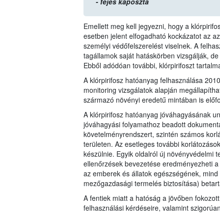
- fejes káposzta
Emellett meg kell jegyezni, hogy a klórpiri
esetben jelent elfogadható kockázatot az 
személyi védőfelszerelést viselnek. A felha
tagállamok saját hatáskörben vizsgálják, de
Ebből adódóan további, klórpirifoszt tartal
A klórpirifosz hatóanyag felhasználása 20
monitoring vizsgálatok alapján megállapítha
származó növényi eredetű mintában is előfo
A klórpirifosz hatóanyag jóváhagyásának un
jóváhagyási folyamathoz beadott dokumentác
követelményrendszert, szintén számos korl
területen. Az esetleges további korlátozáso
készülnie. Egyik oldalról új növényvédelmi t
ellenőrzések bevezetése eredményezheti a 1
az emberek és állatok egészségének, mind 
mezőgazdasági termelés biztosítása) betart
A fentiek miatt a hatóság a jövőben fokozott
felhasználási kérdéseire, valamint szigorúa