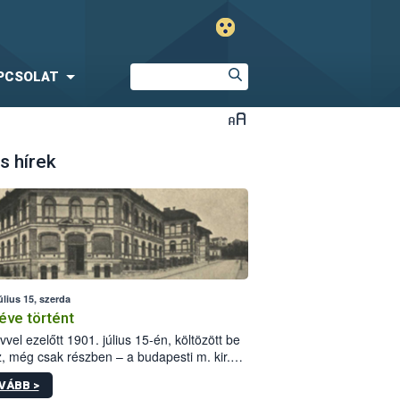
PCSOLAT
s hírek
úlius 15, szerda
éve történt
vvel ezelőtt 1901. július 15-én, költözött be
z, még csak részben – a budapesti m. kir.
i vetőmagvizsgáló állomás a Kis Rókus utca
VÁBB >
ám alatti, Czigler Győző által tervezett új