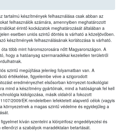
fosz tartalmú készítmények felhasználása csak abban az
azokat felhasználók számára, amennyiben meghatározott
sználókat érintő kockázatok meghatározását általában a
 jelen esetben uniós szintű döntés is várható a közeljövőben.
mazó készítmények felhasználásának korlátozása is várható.
10 óta több mint háromszorosára nőtt Magyarországon. A
tó, hogy a hatóanyag szermaradékai kezeletlen területről
rdulhatnak.
iós szintű megújítása jelenleg folyamatban van. A
ió értékelése, figyelembe véve a szigorodott
átozást eredményezhet elsősorban környezet-toxikológiai
kra mind a készítmény gyártóinak, mind a hatóságnak fel kell
echnológia kidolgozása, másik oldalról a fokozott
107/2009/EK rendeletben lefektetett alapvető célok (vagyis
a környezetnek a magas szintű védelme és egyidejűleg a
ását.
 figyelmet kíván szentelni a klórpirifosz engedélyezési és
n ellenőrzi a szabályok maradéktalan betartását.