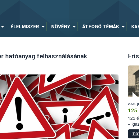
ÉLELMISZER
NÖVÉNY
ÁTFOGÓ TÉMÁK
KA
er hatóanyag felhasználásának
Fris
2026. j
125 
125 é
– iga
állam
TO
15. sz