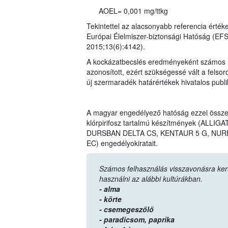
AOEL= 0,001 mg/ttkg
Tekintettel az alacsonyabb referencia érték
Európai Élelmiszer-biztonsági Hatóság (EF
2015;13(6):4142).
A kockázatbecslés eredményeként számos n
azonosított, ezért szükségessé vált a felso
új szermaradék határértékek hivatalos publ
A magyar engedélyező hatóság ezzel össz
klórpirifosz tartalmú készítmények (AL
DURSBAN DELTA CS, KENTAUR 5 G, NURE
EC) engedélyokiratait.
Számos felhasználás visszavonásra került,
használni az alábbi kultúrákban.
- alma
- körte
- csemegeszőlő
- paradicsom,
paprika