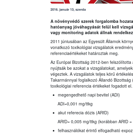
2016. január 13, szerda
A növényvédő szerek forgalomba hozatalá
hatóanyag jóváhagyását felül kell vizs
vagy monitoring adatok állnak rendelkez
2011 júniusában az Egyesült Államok környez
vonatkozó toxikológiai vizsgálatok eredmény
referenciaértékeket határoztak meg.
Az Európai Bizottság 2012-ben felszólította 
nyújtsák be azokat a vizsgálatokat, amelyeke
végeztek. A vizsgálatok teljes körű értékelé
Takarmánnyal foglalkozó Állandó Bizottsá
toxikológiai referencia értékeket fogadott el.
megengedhető napi bevitel (ADI)
ADI=0,001 mg/ttkg
akut referecia dózis (ARfD)
ARfD= 0,005 mg/ttkg (korábban ARfD = 
felhasználókat érintő elfogadható expoz