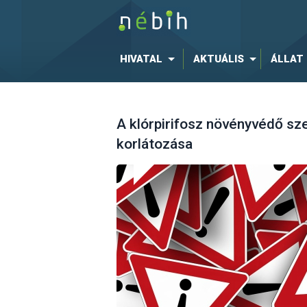
HIVATAL
AKTUÁLIS
ÁLLAT
A klórpirifosz növényvédő sz
korlátozása