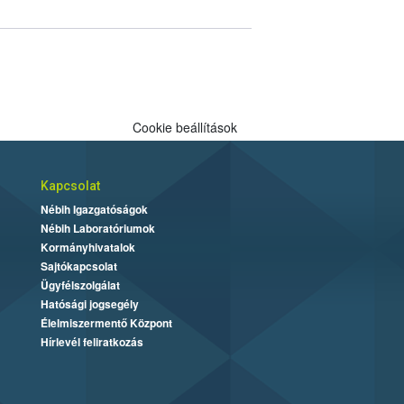
Cookie beállítások
Kapcsolat
Nébih Igazgatóságok
Nébih Laboratóriumok
Kormányhivatalok
Sajtókapcsolat
Ügyfélszolgálat
Hatósági jogsegély
Élelmiszermentő Központ
Hírlevél feliratkozás