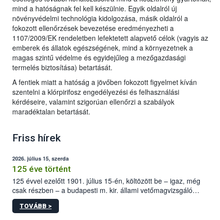
mind a hatóságnak fel kell készülnie. Egyik oldalról új
növényvédelmi technológia kidolgozása, másik oldalról a
fokozott ellenőrzések bevezetése eredményezheti a
1107/2009/EK rendeletben lefektetett alapvető célok (vagyis az
emberek és állatok egészségének, mind a környezetnek a
magas szintű védelme és egyidejűleg a mezőgazdasági
termelés biztosítása) betartását.
A fentiek miatt a hatóság a jövőben fokozott figyelmet kíván
szentelni a klórpirifosz engedélyezési és felhasználási
kérdéseire, valamint szigorúan ellenőrzi a szabályok
maradéktalan betartását.
Friss hírek
2026. július 15, szerda
125 éve történt
125 évvel ezelőtt 1901. július 15-én, költözött be – igaz, még
csak részben – a budapesti m. kir. állami vetőmagvizsgáló
állomás a Kis Rókus utca 15. szám alatti, Czigler Győző által
TOVÁBB >
tervezett új épületébe.