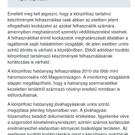
Emellett meg kell jegyezni, hogy a klórpirifosz tartalmú
készítmények felhasználása csak abban az esetben jelent
elfogadható kockázatot az azokat felhasználók számára,
amennyiben meghatározott személyi védőfelszerelést viselnek.
A felhasználókat érintő kockázatok meghatározását általában a
tagállamok saját hatáskörben vizsgálják, de jelen esetben uniós
szintű döntés is várható a közeljövőben. Ebből adódóan további,
klórpirifoszt tartalmazó készítmények felhasználásának
korlátozása is várható.
A klórpirifosz hatóanyag felhasználása 2010 óta több mint
háromszorosára nőtt Magyarországon. A monitoring vizsgálatok
alapján megállapítható, hogy a hatóanyag szermaradékai
kezeletlen területről származó növényi eredetű mintában is
előfordulhatnak.
A klórpirifosz hatóanyag jóváhagyásának uniós szintű
megújítása jelenleg folyamatban van. A jóváhagyási
folyamathoz beadott dokumentáció értékelése, figyelembe véve
a szigorodott követelményrendszert, szintén számos korlátozást
eredményezhet elsősorban környezet-toxikológiai területen. Az
esetleges további korlátozásokra mind a készítmény gyártóinak,