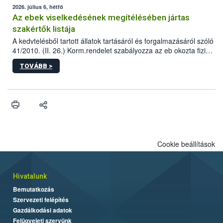
2026. július 6, hétfő
Az ebek viselkedésének megítélésében jártas
szakértők listája
A kedvtelésből tartott állatok tartásáról és forgalmazásáról szóló
41/2010. (II. 26.) Korm.rendelet szabályozza az eb okozta fizikai
sérülés, illetve ennek veszélye keletkezésekor felmerülő
TOVÁBB >
hatósági feladatokat, valamint a veszélyes eb tartását és annak
engedélyezését. Ezen eljárások során szükség esetén be kell
vonni az ebek viselkedésének megítélésében jártas szakértőt.
Cookie beállítások
Hivatalunk
Bemutatkozás
Szervezeti felépítés
Gazdálkodási adatok
Felügyeleti szervünk