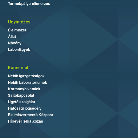
Termékpálya-ellenőrzés
Ügyintézés
Élelmiszer
Állat
Növény
Labor/Egyéb
Kapcsolat
Nébih Igazgatóságok
Nébih Laboratóriumok
Kormányhivatalok
Sajtókapcsolat
Ügyfélszolgálat
Hatósági jogsegély
Élelmiszermentő Központ
Hírlevél feliratkozás