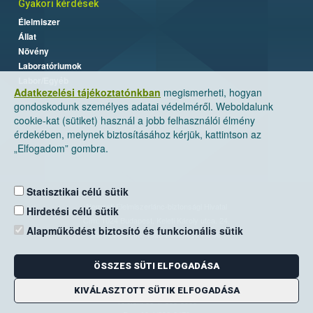
Gyakori kérdések
Élelmiszer
Állat
Növény
Laboratóriumok
Labor/Egyéb
Adatkezelési tájékoztatónkban
megismerheti, hogyan
gondoskodunk személyes adatai védelméről. Weboldalunk
cookie-kat (sütiket) használ a jobb felhasználói élmény
érdekében, melynek biztosításához kérjük, kattintson az
„Elfogadom” gombra.
Statisztikai célú sütik
Nemzeti Élelmiszerlánc-biztonsági Hivatal
Hirdetési célú sütik
Cím: 1024 Budapest, Keleti Károly utca. 24.
Alapműködést biztosító és funkcionális sütik
Levelezési cím: 1525 Budapest. Pf. 30.
ÖSSZES SÜTI ELFOGADÁSA
E-mail:
ugyfelszolgalat@nebih.gov.hu
Zöld szám: 06-80/263-244
KIVÁLASZTOTT SÜTIK ELFOGADÁSA
Telefon: 06-1/ 336-9000