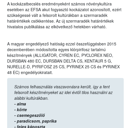
A kockázatbecslés eredményeként számos növénykultúra
esetében az EFSA akut fogyasztó kockázatot azonosított, ezért
szükségessé vált a felsorolt kultúrákban a szermaradék
határértékek csökkentése. Az új szermaradék határértékek
hivatalos publikálása az elkövetkező hetekben várható.
A magyar engedélyező hatóság ezzel összefüggésben 2015
decemberében módosította egyes klórpirifosz tartalmú
készítmények (ALLIGATOR, CYREN EC, PYCLOREX NEO,
DURSBAN 480 EC, DURSBAN DELTA CS, KENTAUR 5 G,
NURELLE-D, PYRIFOSZ 25 CS, PYRINEX 25 CS és PYRINEX
48 EC) engedélyokiratait.
Számos felhasználás visszavonásra került, így a fent
felsorolt készítményeket az idei évtől tilos használni az
alábbi kultúrákban.
- alma
- körte
- csemegeszőlő
- paradicsom,
paprika
- fejes káposzta