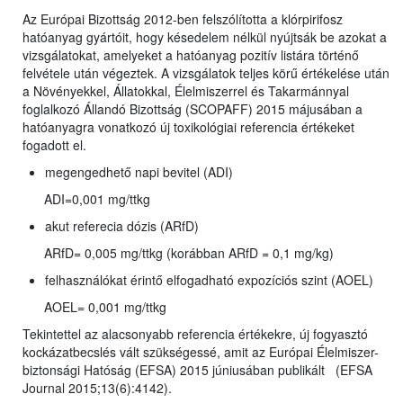
Az Európai Bizottság 2012-ben felszólította a klórpirifosz
hatóanyag gyártóit, hogy késedelem nélkül nyújtsák be azokat a
vizsgálatokat, amelyeket a hatóanyag pozitív listára történő
felvétele után végeztek. A vizsgálatok teljes körű értékelése után
a Növényekkel, Állatokkal, Élelmiszerrel és Takarmánnyal
foglalkozó Állandó Bizottság (SCOPAFF) 2015 májusában a
hatóanyagra vonatkozó új toxikológiai referencia értékeket
fogadott el.
megengedhető napi bevitel (ADI)
ADI=0,001 mg/ttkg
akut referecia dózis (ARfD)
ARfD= 0,005 mg/ttkg (korábban ARfD = 0,1 mg/kg)
felhasználókat érintő elfogadható expozíciós szint (AOEL)
AOEL= 0,001 mg/ttkg
Tekintettel az alacsonyabb referencia értékekre, új fogyasztó
kockázatbecslés vált szükségessé, amit az Európai Élelmiszer-
biztonsági Hatóság (EFSA) 2015 júniusában publikált (EFSA
Journal 2015;13(6):4142).