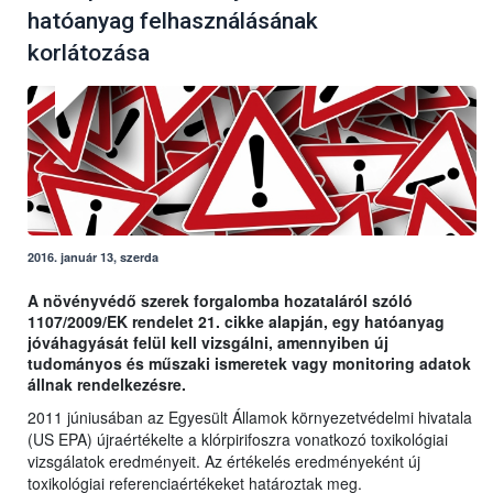
hatóanyag felhasználásának
korlátozása
2016. január 13, szerda
A növényvédő szerek forgalomba hozataláról szóló
1107/2009/EK rendelet 21. cikke alapján, egy hatóanyag
jóváhagyását felül kell vizsgálni, amennyiben új
tudományos és műszaki ismeretek vagy monitoring adatok
állnak rendelkezésre.
2011 júniusában az Egyesült Államok környezetvédelmi hivatala
(US EPA) újraértékelte a klórpirifoszra vonatkozó toxikológiai
vizsgálatok eredményeit. Az értékelés eredményeként új
toxikológiai referenciaértékeket határoztak meg.