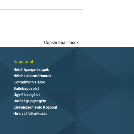
Cookie beállítások
Kapcsolat
Nébih Igazgatóságok
Nébih Laboratóriumok
Kormányhivatalok
Sajtókapcsolat
Ügyfélszolgálat
Hatósági jogsegély
Élelmiszermentő Központ
Hírlevél feliratkozás