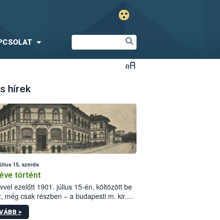
PCSOLAT
s hírek
úlius 15, szerda
éve történt
vvel ezelőtt 1901. július 15-én, költözött be
z, még csak részben – a budapesti m. kir.
i vetőmagvizsgáló állomás a Kis Rókus utca
VÁBB >
ám alatti, Czigler Győző által tervezett új