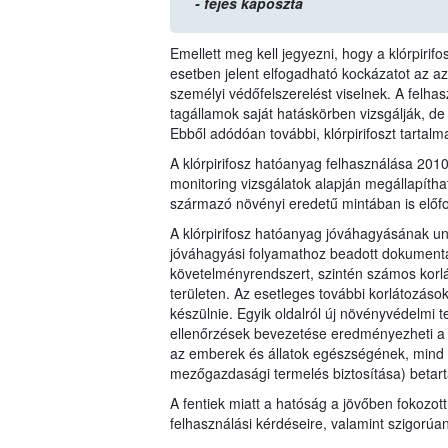
- fejes káposzta
Emellett meg kell jegyezni, hogy a klórpiri
esetben jelent elfogadható kockázatot az 
személyi védőfelszerelést viselnek. A felha
tagállamok saját hatáskörben vizsgálják, de
Ebből adódóan további, klórpirifoszt tartal
A klórpirifosz hatóanyag felhasználása 20
monitoring vizsgálatok alapján megállapítha
származó növényi eredetű mintában is előfo
A klórpirifosz hatóanyag jóváhagyásának un
jóváhagyási folyamathoz beadott dokumentác
követelményrendszert, szintén számos korl
területen. Az esetleges további korlátozáso
készülnie. Egyik oldalról új növényvédelmi t
ellenőrzések bevezetése eredményezheti a 1
az emberek és állatok egészségének, mind 
mezőgazdasági termelés biztosítása) betart
A fentiek miatt a hatóság a jövőben fokozott
felhasználási kérdéseire, valamint szigorúa