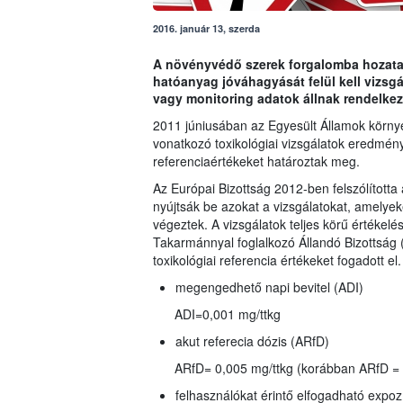
2016. január 13, szerda
A növényvédő szerek forgalomba hozatalá
hatóanyag jóváhagyását felül kell vizs
vagy monitoring adatok állnak rendelkez
2011 júniusában az Egyesült Államok környez
vonatkozó toxikológiai vizsgálatok eredmény
referenciaértékeket határoztak meg.
Az Európai Bizottság 2012-ben felszólította 
nyújtsák be azokat a vizsgálatokat, amelyeke
végeztek. A vizsgálatok teljes körű értékelé
Takarmánnyal foglalkozó Állandó Bizottsá
toxikológiai referencia értékeket fogadott el.
megengedhető napi bevitel (ADI)
ADI=0,001 mg/ttkg
akut referecia dózis (ARfD)
ARfD= 0,005 mg/ttkg (korábban ARfD = 
felhasználókat érintő elfogadható expoz