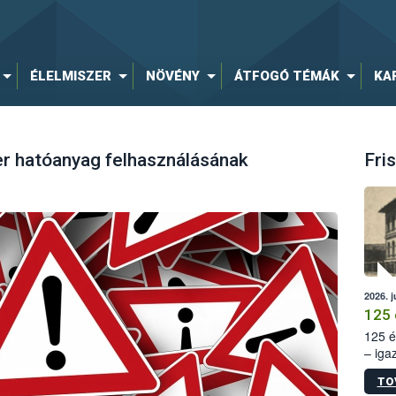
ÉLELMISZER
NÖVÉNY
ÁTFOGÓ TÉMÁK
KA
er hatóanyag felhasználásának
Fris
2026. j
125 
125 é
– iga
állam
TO
15. sz