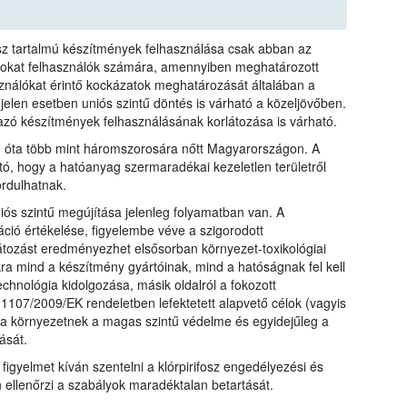
fosz tartalmú készítmények felhasználása csak abban az
azokat felhasználók számára, amennyiben meghatározott
sználókat érintő kockázatok meghatározását általában a
 jelen esetben uniós szintű döntés is várható a közeljövőben.
mazó készítmények felhasználásának korlátozása is várható.
10 óta több mint háromszorosára nőtt Magyarországon. A
tó, hogy a hatóanyag szermaradékai kezeletlen területről
rdulhatnak.
iós szintű megújítása jelenleg folyamatban van. A
ió értékelése, figyelembe véve a szigorodott
átozást eredményezhet elsősorban környezet-toxikológiai
kra mind a készítmény gyártóinak, mind a hatóságnak fel kell
echnológia kidolgozása, másik oldalról a fokozott
107/2009/EK rendeletben lefektetett alapvető célok (vagyis
a környezetnek a magas szintű védelme és egyidejűleg a
ását.
 figyelmet kíván szentelni a klórpirifosz engedélyezési és
n ellenőrzi a szabályok maradéktalan betartását.