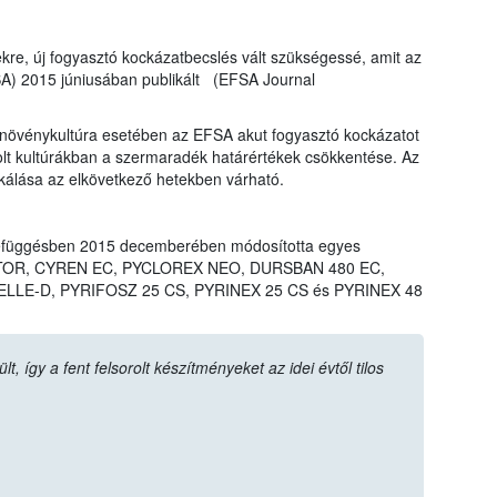
ekre, új fogyasztó kockázatbecslés vált szükségessé, amit az
SA) 2015 júniusában publikált (EFSA Journal
övénykultúra esetében az EFSA akut fogyasztó kockázatot
rolt kultúrákban a szermaradék határértékek csökkentése. Az
ikálása az elkövetkező hetekben várható.
efüggésben 2015 decemberében módosította egyes
LIGATOR, CYREN EC, PYCLOREX NEO, DURSBAN 480 EC,
LLE-D, PYRIFOSZ 25 CS, PYRINEX 25 CS és PYRINEX 48
 így a fent felsorolt készítményeket az idei évtől tilos