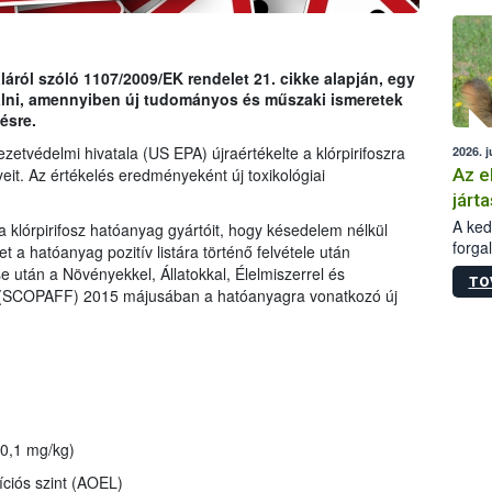
épüle
ról szóló 1107/2009/EK rendelet 21. cikke alapján, egy
gálni, amennyiben új tudományos és műszaki ismeretek
ésre.
etvédelmi hivatala (US EPA) újraértékelte a klórpirifoszra
2026. j
Az e
eit. Az értékelés eredményeként új toxikológiai
járta
A kedv
a klórpirifosz hatóanyag gyártóit, hogy késedelem nélkül
forga
t a hatóanyag pozitív listára történő felvétele után
Korm.
se után a Növényekkel, Állatokkal, Élelmiszerrel és
TO
sérül
g (SCOPAFF) 2015 májusában a hatóanyagra vonatkozó új
felme
veszé
Ezen 
vonni
jártas
0,1 mg/kg)
íciós szint (AOEL)