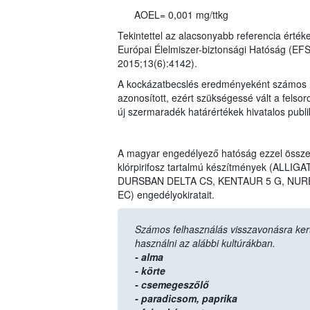
AOEL= 0,001 mg/ttkg
Tekintettel az alacsonyabb referencia érték
Európai Élelmiszer-biztonsági Hatóság (EF
2015;13(6):4142).
A kockázatbecslés eredményeként számos n
azonosított, ezért szükségessé vált a felso
új szermaradék határértékek hivatalos publ
A magyar engedélyező hatóság ezzel össz
klórpirifosz tartalmú készítmények (AL
DURSBAN DELTA CS, KENTAUR 5 G, NURE
EC) engedélyokiratait.
Számos felhasználás visszavonásra került,
használni az alábbi kultúrákban.
- alma
- körte
- csemegeszőlő
- paradicsom,
paprika