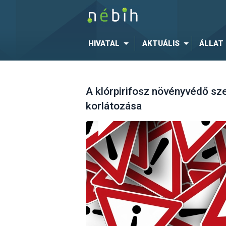
HIVATAL
AKTUÁLIS
ÁLLAT
A klórpirifosz növényvédő sz
korlátozása