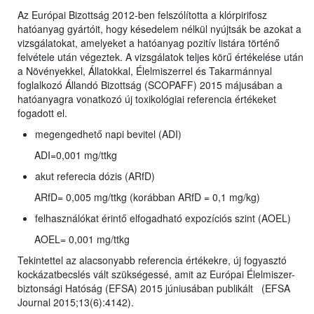
Az Európai Bizottság 2012-ben felszólította a klórpirifosz
hatóanyag gyártóit, hogy késedelem nélkül nyújtsák be azokat a
vizsgálatokat, amelyeket a hatóanyag pozitív listára történő
felvétele után végeztek. A vizsgálatok teljes körű értékelése után
a Növényekkel, Állatokkal, Élelmiszerrel és Takarmánnyal
foglalkozó Állandó Bizottság (SCOPAFF) 2015 májusában a
hatóanyagra vonatkozó új toxikológiai referencia értékeket
fogadott el.
megengedhető napi bevitel (ADI)
ADI=0,001 mg/ttkg
akut referecia dózis (ARfD)
ARfD= 0,005 mg/ttkg (korábban ARfD = 0,1 mg/kg)
felhasználókat érintő elfogadható expozíciós szint (AOEL)
AOEL= 0,001 mg/ttkg
Tekintettel az alacsonyabb referencia értékekre, új fogyasztó
kockázatbecslés vált szükségessé, amit az Európai Élelmiszer-
biztonsági Hatóság (EFSA) 2015 júniusában publikált (EFSA
Journal 2015;13(6):4142).