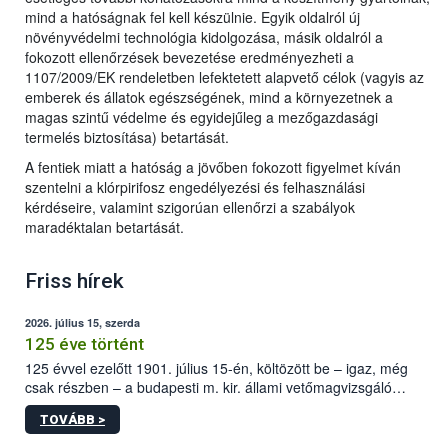
mind a hatóságnak fel kell készülnie. Egyik oldalról új
növényvédelmi technológia kidolgozása, másik oldalról a
fokozott ellenőrzések bevezetése eredményezheti a
1107/2009/EK rendeletben lefektetett alapvető célok (vagyis az
emberek és állatok egészségének, mind a környezetnek a
magas szintű védelme és egyidejűleg a mezőgazdasági
termelés biztosítása) betartását.
A fentiek miatt a hatóság a jövőben fokozott figyelmet kíván
szentelni a klórpirifosz engedélyezési és felhasználási
kérdéseire, valamint szigorúan ellenőrzi a szabályok
maradéktalan betartását.
Friss hírek
2026. július 15, szerda
125 éve történt
125 évvel ezelőtt 1901. július 15-én, költözött be – igaz, még
csak részben – a budapesti m. kir. állami vetőmagvizsgáló
állomás a Kis Rókus utca 15. szám alatti, Czigler Győző által
TOVÁBB >
tervezett új épületébe.