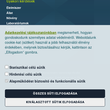
Gyakori kérdések
Élelmiszer
Állat
Növény
Laboratóriumok
Labor/Egyéb
Adatkezelési tájékoztatónkban
megismerheti, hogyan
gondoskodunk személyes adatai védelméről. Weboldalunk
cookie-kat (sütiket) használ a jobb felhasználói élmény
érdekében, melynek biztosításához kérjük, kattintson az
„Elfogadom” gombra.
Statisztikai célú sütik
Nemzeti Élelmiszerlánc-biztonsági Hivatal
Hirdetési célú sütik
Cím: 1024 Budapest, Keleti Károly utca. 24.
Alapműködést biztosító és funkcionális sütik
Levelezési cím: 1525 Budapest. Pf. 30.
ÖSSZES SÜTI ELFOGADÁSA
E-mail:
ugyfelszolgalat@nebih.gov.hu
Zöld szám: 06-80/263-244
KIVÁLASZTOTT SÜTIK ELFOGADÁSA
Telefon: 06-1/ 336-9000