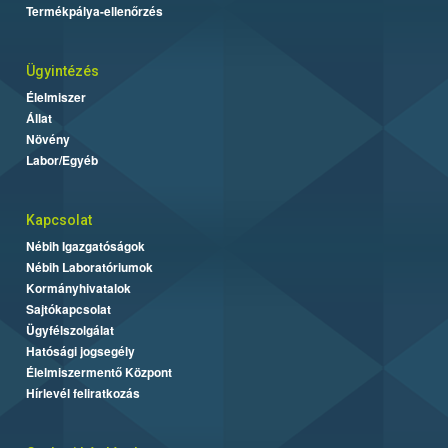
Termékpálya-ellenőrzés
Ügyintézés
Élelmiszer
Állat
Növény
Labor/Egyéb
Kapcsolat
Nébih Igazgatóságok
Nébih Laboratóriumok
Kormányhivatalok
Sajtókapcsolat
Ügyfélszolgálat
Hatósági jogsegély
Élelmiszermentő Központ
Hírlevél feliratkozás