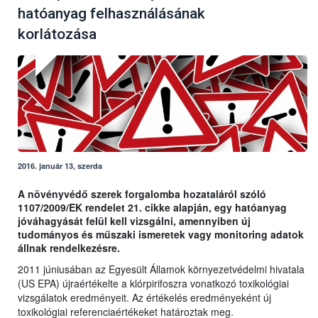
hatóanyag felhasználásának
korlátozása
2016. január 13, szerda
A növényvédő szerek forgalomba hozataláról szóló
1107/2009/EK rendelet 21. cikke alapján, egy hatóanyag
jóváhagyását felül kell vizsgálni, amennyiben új
tudományos és műszaki ismeretek vagy monitoring adatok
állnak rendelkezésre.
2011 júniusában az Egyesült Államok környezetvédelmi hivatala
(US EPA) újraértékelte a klórpirifoszra vonatkozó toxikológiai
vizsgálatok eredményeit. Az értékelés eredményeként új
toxikológiai referenciaértékeket határoztak meg.