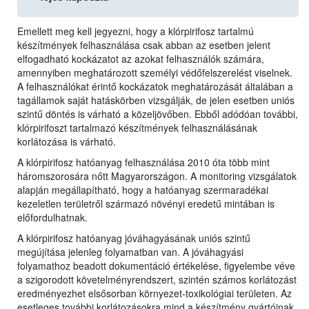
Emellett meg kell jegyezni, hogy a klórpirifosz tartalmú
készítmények felhasználása csak abban az esetben jelent
elfogadható kockázatot az azokat felhasználók számára,
amennyiben meghatározott személyi védőfelszerelést viselnek.
A felhasználókat érintő kockázatok meghatározását általában a
tagállamok saját hatáskörben vizsgálják, de jelen esetben uniós
szintű döntés is várható a közeljövőben. Ebből adódóan további,
klórpirifoszt tartalmazó készítmények felhasználásának
korlátozása is várható.
A klórpirifosz hatóanyag felhasználása 2010 óta több mint
háromszorosára nőtt Magyarországon. A monitoring vizsgálatok
alapján megállapítható, hogy a hatóanyag szermaradékai
kezeletlen területről származó növényi eredetű mintában is
előfordulhatnak.
A klórpirifosz hatóanyag jóváhagyásának uniós szintű
megújítása jelenleg folyamatban van. A jóváhagyási
folyamathoz beadott dokumentáció értékelése, figyelembe véve
a szigorodott követelményrendszert, szintén számos korlátozást
eredményezhet elsősorban környezet-toxikológiai területen. Az
esetleges további korlátozásokra mind a készítmény gyártóinak,