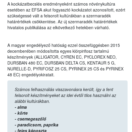
A kockázatbecslés eredményeként számos növénykultúra
esetében az EFSA akut fogyasztó kockázatot azonosított, ezért
szükségessé vált a felsorolt kultúrákban a szermaradék
határértékek csökkentése. Az új szermaradék határértékek
hivatalos publikálása az elkövetkező hetekben várható.
A magyar engedélyező hatóság ezzel összefüggésben 2015
decemberében módosította egyes klórpirifosz tartalmú
készítmények (ALLIGATOR, CYREN EC, PYCLOREX NEO,
DURSBAN 480 EC, DURSBAN DELTA CS, KENTAUR 5 G,
NURELLE-D, PYRIFOSZ 25 CS, PYRINEX 25 CS és PYRINEX
48 EC) engedélyokiratait.
Számos felhasználás visszavonásra került, így a fent
felsorolt készítményeket az idei évtől tilos használni az
alábbi kultúrákban.
- alma
- körte
- csemegeszőlő
- paradicsom,
paprika
- fejes káposzta