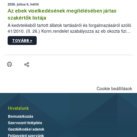
2026. július 6, hétfő
Az ebek viselkedésének megítélésében jártas
szakértők listája
A kedvtelésből tartott állatok tartásáról és forgalmazásáról szóló
41/2010. (II. 26.) Korm.rendelet szabályozza az eb okozta fizikai
sérülés, illetve ennek veszélye keletkezésekor felmerülő
TOVÁBB >
hatósági feladatokat, valamint a veszélyes eb tartását és annak
engedélyezését. Ezen eljárások során szükség esetén be kell
vonni az ebek viselkedésének megítélésében jártas szakértőt.
Cookie beállítások
Hivatalunk
Bemutatkozás
Szervezeti felépítés
Gazdálkodási adatok
Felügyeleti szervünk