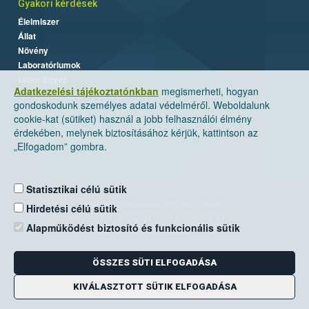
Gyakori kérdések
Élelmiszer
Állat
Növény
Laboratóriumok
Labor/Egyéb
Adatkezelési tájékoztatónkban
megismerheti, hogyan
gondoskodunk személyes adatai védelméről. Weboldalunk
cookie-kat (sütiket) használ a jobb felhasználói élmény
érdekében, melynek biztosításához kérjük, kattintson az
„Elfogadom” gombra.
Statisztikai célú sütik
Nemzeti Élelmiszerlánc-biztonsági Hivatal
Hirdetési célú sütik
Cím: 1024 Budapest, Keleti Károly utca. 24.
Alapműködést biztosító és funkcionális sütik
Levelezési cím: 1525 Budapest. Pf. 30.
ÖSSZES SÜTI ELFOGADÁSA
E-mail:
ugyfelszolgalat@nebih.gov.hu
Zöld szám: 06-80/263-244
KIVÁLASZTOTT SÜTIK ELFOGADÁSA
Telefon: 06-1/ 336-9000