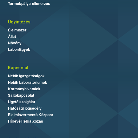
Termékpálya-ellenőrzés
Ügyintézés
Élelmiszer
Állat
Növény
Labor/Egyéb
Kapcsolat
Nébih Igazgatóságok
Nébih Laboratóriumok
Kormányhivatalok
Sajtókapcsolat
Ügyfélszolgálat
Hatósági jogsegély
Élelmiszermentő Központ
Hírlevél feliratkozás