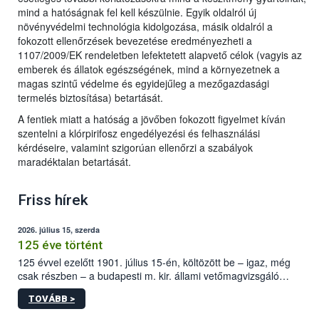
mind a hatóságnak fel kell készülnie. Egyik oldalról új
növényvédelmi technológia kidolgozása, másik oldalról a
fokozott ellenőrzések bevezetése eredményezheti a
1107/2009/EK rendeletben lefektetett alapvető célok (vagyis az
emberek és állatok egészségének, mind a környezetnek a
magas szintű védelme és egyidejűleg a mezőgazdasági
termelés biztosítása) betartását.
A fentiek miatt a hatóság a jövőben fokozott figyelmet kíván
szentelni a klórpirifosz engedélyezési és felhasználási
kérdéseire, valamint szigorúan ellenőrzi a szabályok
maradéktalan betartását.
Friss hírek
2026. július 15, szerda
125 éve történt
125 évvel ezelőtt 1901. július 15-én, költözött be – igaz, még
csak részben – a budapesti m. kir. állami vetőmagvizsgáló
állomás a Kis Rókus utca 15. szám alatti, Czigler Győző által
TOVÁBB >
tervezett új épületébe.