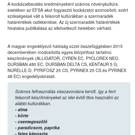
A kockázatbecslés eredményeként számos növénykultúra
esetében az EFSA akut fogyasztó kockázatot azonosított, ezért
szükségessé vált a felsorolt kultúrákban a szermaradék
határértékek csökkentése. Az új szermaradék határértékek
hivatalos publikálása az elkövetkező hetekben várható.
A magyar engedélyező hatóság ezzel összefüggésben 2015
decemberében módosította egyes klórpirifosz tartalmú
készítmények (ALLIGATOR, CYREN EC, PYCLOREX NEO,
DURSBAN 480 EC, DURSBAN DELTA CS, KENTAUR 5 G,
NURELLE-D, PYRIFOSZ 25 CS, PYRINEX 25 CS és PYRINEX
48 EC) engedélyokiratait.
Számos felhasználás visszavonásra került, így a fent
felsorolt készítményeket az idei évtől tilos használni az
alábbi kultúrákban.
- alma
- körte
- csemegeszőlő
- paradicsom,
paprika
- fejes káposzta