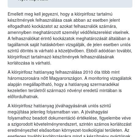
Emellett meg kell jegyezni, hogy a klórpirifosz tartalmú
készítmények felhasználása csak abban az esetben jelent
elfogadható kockázatot az azokat felhasználók számára,
amennyiben meghatározott személyi védőfelszerelést viselnek.
A felhasználókat érintő kockázatok meghatározását általában a
tagállamok saját hatáskörben vizsgálják, de jelen esetben uniós
szintű döntés is várható a közeljövőben. Ebből adódóan további,
klórpirifoszt tartalmazó készítmények felhasználásának
korlátozása is várható.
A klórpirifosz hatóanyag felhasználása 2010 óta több mint
háromszorosára nőtt Magyarországon. A monitoring vizsgálatok
alapján megállapítható, hogy a hatóanyag szermaradékai
kezeletlen területről származó növényi eredetű mintában is
előfordulhatnak.
A klórpirifosz hatóanyag jóváhagyásának uniós szintű
megújítása jelenleg folyamatban van. A jóváhagyási
folyamathoz beadott dokumentáció értékelése, figyelembe véve
a szigorodott követelményrendszert, szintén számos korlátozást
eredményezhet elsősorban környezet-toxikológiai területen. Az
esetleges további korlátozásokra mind a készítmény gyártóinak,