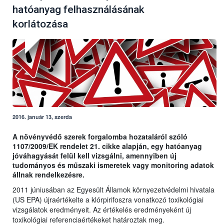
hatóanyag felhasználásának
korlátozása
2016. január 13, szerda
A növényvédő szerek forgalomba hozataláról szóló
1107/2009/EK rendelet 21. cikke alapján, egy hatóanyag
jóváhagyását felül kell vizsgálni, amennyiben új
tudományos és műszaki ismeretek vagy monitoring adatok
állnak rendelkezésre.
2011 júniusában az Egyesült Államok környezetvédelmi hivatala
(US EPA) újraértékelte a klórpirifoszra vonatkozó toxikológiai
vizsgálatok eredményeit. Az értékelés eredményeként új
toxikológiai referenciaértékeket határoztak meg.