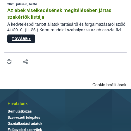
2026. július 6, hétfő
Az ebek viselkedésének megítélésében jártas
szakértők listája
A kedvtelésből tartott állatok tartásáról és forgalmazásáról szóló
41/2010. (II. 26.) Korm.rendelet szabályozza az eb okozta fizikai
sérülés, illetve ennek veszélye keletkezésekor felmerülő
TOVÁBB >
hatósági feladatokat, valamint a veszélyes eb tartását és annak
engedélyezését. Ezen eljárások során szükség esetén be kell
vonni az ebek viselkedésének megítélésében jártas szakértőt.
Cookie beállítások
Hivatalunk
Bemutatkozás
Szervezeti felépítés
Gazdálkodási adatok
Felügyeleti szervünk