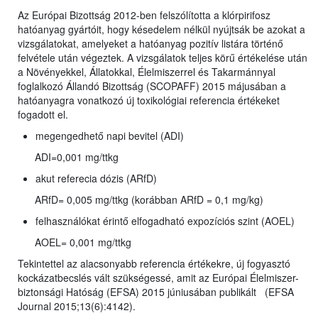
Az Európai Bizottság 2012-ben felszólította a klórpirifosz
hatóanyag gyártóit, hogy késedelem nélkül nyújtsák be azokat a
vizsgálatokat, amelyeket a hatóanyag pozitív listára történő
felvétele után végeztek. A vizsgálatok teljes körű értékelése után
a Növényekkel, Állatokkal, Élelmiszerrel és Takarmánnyal
foglalkozó Állandó Bizottság (SCOPAFF) 2015 májusában a
hatóanyagra vonatkozó új toxikológiai referencia értékeket
fogadott el.
megengedhető napi bevitel (ADI)
ADI=0,001 mg/ttkg
akut referecia dózis (ARfD)
ARfD= 0,005 mg/ttkg (korábban ARfD = 0,1 mg/kg)
felhasználókat érintő elfogadható expozíciós szint (AOEL)
AOEL= 0,001 mg/ttkg
Tekintettel az alacsonyabb referencia értékekre, új fogyasztó
kockázatbecslés vált szükségessé, amit az Európai Élelmiszer-
biztonsági Hatóság (EFSA) 2015 júniusában publikált (EFSA
Journal 2015;13(6):4142).