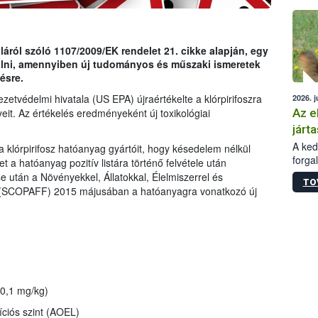
épüle
ról szóló 1107/2009/EK rendelet 21. cikke alapján, egy
gálni, amennyiben új tudományos és műszaki ismeretek
ésre.
etvédelmi hivatala (US EPA) újraértékelte a klórpirifoszra
2026. j
Az e
eit. Az értékelés eredményeként új toxikológiai
járta
A kedv
a klórpirifosz hatóanyag gyártóit, hogy késedelem nélkül
forga
t a hatóanyag pozitív listára történő felvétele után
Korm.
se után a Növényekkel, Állatokkal, Élelmiszerrel és
TO
sérül
g (SCOPAFF) 2015 májusában a hatóanyagra vonatkozó új
felme
veszé
Ezen 
vonni
jártas
0,1 mg/kg)
íciós szint (AOEL)