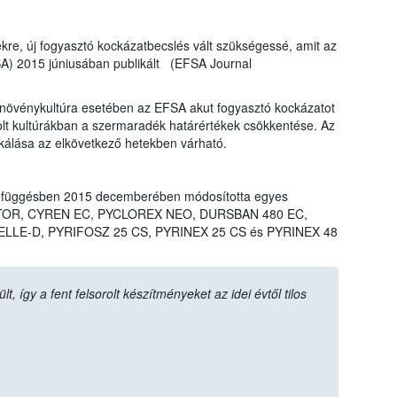
ekre, új fogyasztó kockázatbecslés vált szükségessé, amit az
SA) 2015 júniusában publikált (EFSA Journal
övénykultúra esetében az EFSA akut fogyasztó kockázatot
rolt kultúrákban a szermaradék határértékek csökkentése. Az
ikálása az elkövetkező hetekben várható.
efüggésben 2015 decemberében módosította egyes
LIGATOR, CYREN EC, PYCLOREX NEO, DURSBAN 480 EC,
LLE-D, PYRIFOSZ 25 CS, PYRINEX 25 CS és PYRINEX 48
 így a fent felsorolt készítményeket az idei évtől tilos