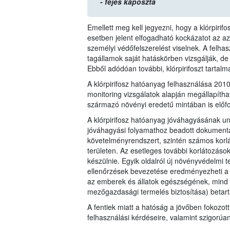
- fejes káposzta
Emellett meg kell jegyezni, hogy a klórpiri
esetben jelent elfogadható kockázatot az 
személyi védőfelszerelést viselnek. A felha
tagállamok saját hatáskörben vizsgálják, de
Ebből adódóan további, klórpirifoszt tartal
A klórpirifosz hatóanyag felhasználása 20
monitoring vizsgálatok alapján megállapítha
származó növényi eredetű mintában is előfo
A klórpirifosz hatóanyag jóváhagyásának un
jóváhagyási folyamathoz beadott dokumentác
követelményrendszert, szintén számos korl
területen. Az esetleges további korlátozáso
készülnie. Egyik oldalról új növényvédelmi t
ellenőrzések bevezetése eredményezheti a 1
az emberek és állatok egészségének, mind 
mezőgazdasági termelés biztosítása) betart
A fentiek miatt a hatóság a jövőben fokozott
felhasználási kérdéseire, valamint szigorúa