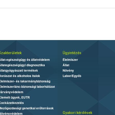
Szakterületek
Ügyintézés
Állat-egészségügy és állatvédelem
Élelmiszer
Állategészségügyi diagnosztika
Állat
Állatgyógyászati termékek
Növény
Borászat és alkoholos italok
Labor/Egyéb
Élelmiszer- és takarmánybiztonság
Élelmiszerlánc-biztonsági laborhálózat
Járványvédelem
Kiemelt ügyek, EUTR
Kockázatkezelés
Mezőgazdasági genetikai erőforrások
Gyakori kérdések
Növényvédelem