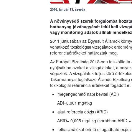
2016. január 13, szerda
A növényvédő szerek forgalomba hozatalá
hatóanyag jóváhagyását felül kell vizs
vagy monitoring adatok állnak rendelkez
2011 júniusában az Egyesült Államok környez
vonatkozó toxikológiai vizsgálatok eredmény
referenciaértékeket határoztak meg.
Az Európai Bizottság 2012-ben felszólította 
nyújtsák be azokat a vizsgálatokat, amelyeke
végeztek. A vizsgálatok teljes körű értékelé
Takarmánnyal foglalkozó Állandó Bizottsá
toxikológiai referencia értékeket fogadott el.
megengedhető napi bevitel (ADI)
ADI=0,001 mg/ttkg
akut referecia dózis (ARfD)
ARfD= 0,005 mg/ttkg (korábban ARfD = 
felhasználókat érintő elfogadható expoz