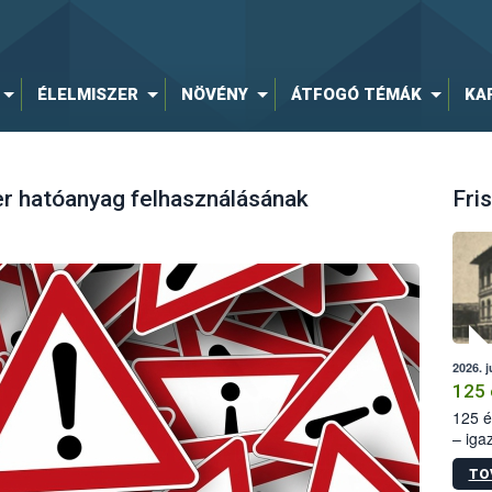
ÉLELMISZER
NÖVÉNY
ÁTFOGÓ TÉMÁK
KA
er hatóanyag felhasználásának
Fris
2026. j
125 
125 é
– iga
állam
TO
15. sz