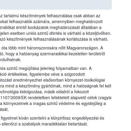
fosz tartalmú készítmények felhasználása csak abban az
azokat felhasználók számára, amennyiben meghatározott
sználókat érintő kockázatok meghatározását általában a
 jelen esetben uniós szintű döntés is várható a közeljövőben.
mazó készítmények felhasználásának korlátozása is várható.
10 óta több mint háromszorosára nőtt Magyarországon. A
tó, hogy a hatóanyag szermaradékai kezeletlen területről
rdulhatnak.
iós szintű megújítása jelenleg folyamatban van. A
ió értékelése, figyelembe véve a szigorodott
átozást eredményezhet elsősorban környezet-toxikológiai
kra mind a készítmény gyártóinak, mind a hatóságnak fel kell
echnológia kidolgozása, másik oldalról a fokozott
107/2009/EK rendeletben lefektetett alapvető célok (vagyis
a környezetnek a magas szintű védelme és egyidejűleg a
ását.
 figyelmet kíván szentelni a klórpirifosz engedélyezési és
n ellenőrzi a szabályok maradéktalan betartását.