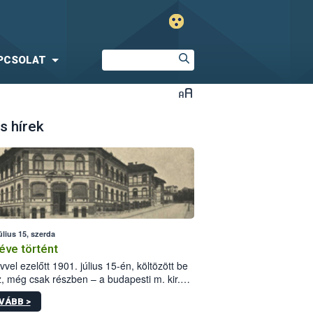
PCSOLAT
s hírek
úlius 15, szerda
éve történt
vvel ezelőtt 1901. július 15-én, költözött be
z, még csak részben – a budapesti m. kir.
i vetőmagvizsgáló állomás a Kis Rókus utca
VÁBB >
ám alatti, Czigler Győző által tervezett új