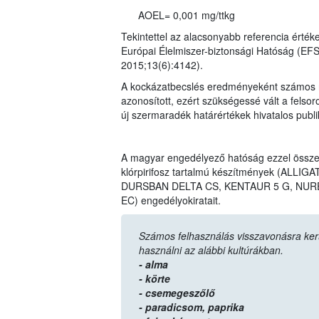
AOEL= 0,001 mg/ttkg
Tekintettel az alacsonyabb referencia érték
Európai Élelmiszer-biztonsági Hatóság (EF
2015;13(6):4142).
A kockázatbecslés eredményeként számos n
azonosított, ezért szükségessé vált a felso
új szermaradék határértékek hivatalos publ
A magyar engedélyező hatóság ezzel össz
klórpirifosz tartalmú készítmények (AL
DURSBAN DELTA CS, KENTAUR 5 G, NURE
EC) engedélyokiratait.
Számos felhasználás visszavonásra került,
használni az alábbi kultúrákban.
- alma
- körte
- csemegeszőlő
- paradicsom,
paprika