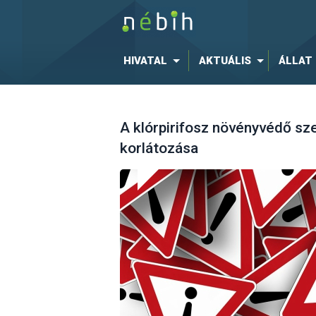
HIVATAL
AKTUÁLIS
ÁLLAT
A klórpirifosz növényvédő sz
korlátozása