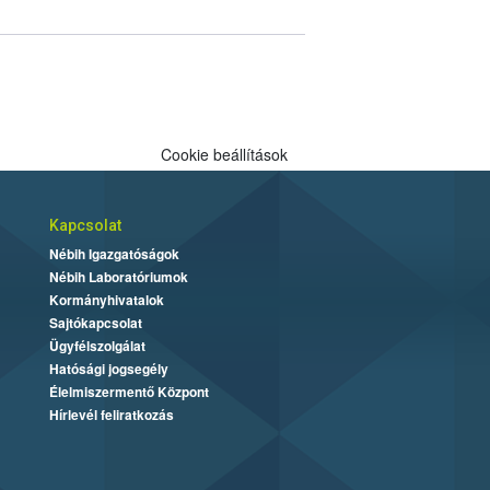
Cookie beállítások
Kapcsolat
Nébih Igazgatóságok
Nébih Laboratóriumok
Kormányhivatalok
Sajtókapcsolat
Ügyfélszolgálat
Hatósági jogsegély
Élelmiszermentő Központ
Hírlevél feliratkozás